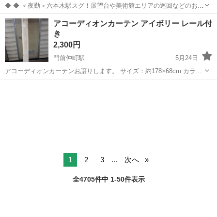
◆ ◆ ＜夜勤＞六本木駅スグ！展望台や美術館エリアの巡回などのお仕
事をお任せ！ 21時スタートの夜勤だから 接客対応もなくストレスフリ
東京
江東区
門前仲町駅
警備員
アコーディオンカーテン アイボリー レール付
ー♪ 基本的に屋内勤務だから 天候に左右されず勤務することも可能！
き
＼未経験スタート...
2,300円
門前仲町駅
5月24日
アコーディオンカーテンお譲りします。 サイズ：約178×68cm カラ
ー：アイボリー レール付き 間仕切りや目隠し、冷暖房効率アップにお
東京
江東区
門前仲町駅
カーテン、ブラインド
すすめです。 防炎タイプです。 実家整理のため出品します。 室内で
アコーディオン
使用していたものです...
1
2
3
...
次へ
全4705件中 1-50件表示