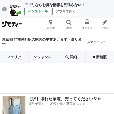
アプリならお得な情報を見逃さない！
インストール
アプリで開く
東京都
検索
ログイン
投稿
東京都 門前仲町駅の家具の中古あげます・譲りま
人気キーワード
す
エリア
ジャンル
詳細
新着順
【求】壊れた家電、売ってください💡✨
状態が悪くてもOK！最大限買取します