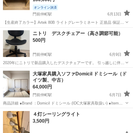
オンライン決済
門前仲町駅
6月13日
【生産終了カラー】Artek 80B ライトグレーラミネート 正規品 保証書
あり Artek（アルテック）のテーブル 80Bです。 現在は生産終了とな
東京
江東区
門前仲町駅
テーブル
ニトリ デスクチェアー（高さ調節可能）
っている希少な「ライトグレーラミネート」仕様です。 2025年9月
500円
に...
門前仲町駅
6月9日
2020年にニトリで新品購入したデスクチェアーです。 引っ越しに伴い
出品します。 右横のレバーで高さ調節できます。 座面高さ40センチか
東京
江東区
門前仲町駅
椅子
大塚家具購入ソファDomicil ドミシール（ド
ら50センチ、背もたれ90センチ、座幅46センチくらいです。 座面のク
イツ製、中古）
ッションはヘタリな...
64,000円
門前仲町駅
6月7日
商品詳細 ●Brand ：Domicil ドミシール (IDC大塚家具取扱い) ●Item
name：片アームソファ DM-0346 ●Designer：Studio Frame Italy ●新
東京
江東区
門前仲町駅
ソファ
４灯シーリングライト
品参考価格：￥186,000...
3,500円