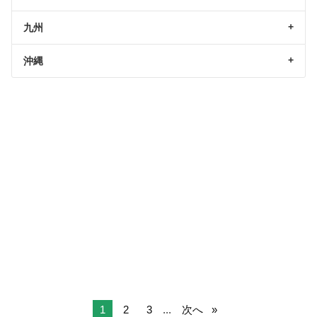
九州
沖縄
1
2
3
...
次へ