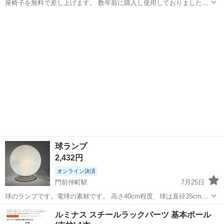
座椅子を無料で差し上げます。 数年前に購入し使用しておりました
が、不要になりましたためお譲りいたします。 大人1人座れるサイズ
東京
江東区
門前仲町駅
椅子
です。 目立つへたり汚れ等はないと思います。 条件 近くまで引き取
りに来てくださる方、 よろ...
球ランプ
2,432円
オンライン決済
門前仲町駅
7月25日
球のランプです。電球の素材です。 高さ40cm程度、球は直径35cmく
らいです。 割と古いものだと思います。コード等汚れあります。 ずっ
東京
江東区
門前仲町駅
照明器具
ルミナス スチールラックパーツ 基本ポール
とつけているとほんのり温かいくらいで、電球のように熱を持つこと