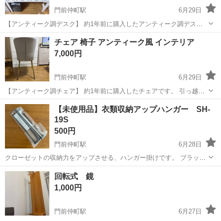
門前仲町駅
6月29日
【アンティーク調デスク】 約1年前に購入したアンティーク調デスク
です。 引っ越しのため出品します。 大きな傷や破損はなく、通常使用
東京
江東区
門前仲町駅
オフィス用家具
チェア 椅子 アンティーク風 インテリア
による細かな傷はありますが比較的きれいな状態です。 購入価格：約
7,000円
3万円 サイズ：52...
門前仲町駅
6月29日
【アンティーク調チェア】 約1年前に購入したチェアです。 引っ越し
のため出品します。 購入価格：約19,000円 使用期間は約1年で、目立
東京
江東区
門前仲町駅
家具
【未使用品】衣類収納アップハンガー SH-
つ傷や汚れはありません。 座面もへたりは少なく、まだまだお使いい
19S
ただけます。 ...
500円
門前仲町駅
6月28日
クローゼットの収納力をアップさせる、ハンガー掛けです。 ブラッ
ク、2本セットでお譲りします。 幅：35.5cm
東京
江東区
門前仲町駅
収納家具
衣類
回転式 鏡
1,000円
門前仲町駅
6月27日