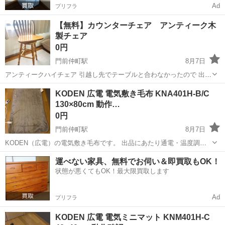
Ad
プリフラ
【無料】カウンターチェア アンティーク木
製チェア
0円
門前仲町駅
8月7日
アンティークハイチェア 引越し先でテーブルと合わなかったので 出品
させていただきます ※引き取りのみ サイズ（素人測定です） 横幅
東京
江東区
門前仲町駅
椅子
ウィンザーチェア
KODEN 広電 電気敷き毛布 KNA401H-B/C
（座面）44cm 高さ113cm 奥行44cm 座面までの高さ75cm 譲りうけた
130×80cm 動作…
ものな...
0円
門前仲町駅
8月7日
KODEN（広電）の電気敷き毛布です。 出品にあたり通電・温度調節
の動作を確認済みです。 【商品情報】 ・メーカー：KODEN（広電）
東京
江東区
門前仲町駅
寝具
運べない家具、無料でお伺い＆即買取もOK！
・型番：KNA401H-B/C ・サイズ：約130×80cm ・定格：AC100V ...
状態が悪くてもOK！最大限買取します
Ad
プリフラ
KODEN 広電 電気ミニマット KNM401H-C