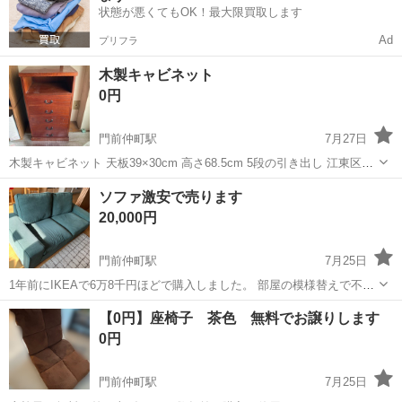
状態が悪くてもOK！最大限買取します
Ad
プリフラ
木製キャビネット
0円
門前仲町駅
7月27日
木製キャビネット 天板39×30cm 高さ68.5cm 5段の引き出し 江東区門
前仲町駅周辺受け渡し受け渡しできる方お願いしますよう
東京
江東区
門前仲町駅
収納家具
ソファ激安で売ります
20,000円
門前仲町駅
7月25日
1年前にIKEAで6万8千円ほどで購入しました。 部屋の模様替えで不要
になったので投稿させていただきました。 状態は綺麗で壊れや汚れな
東京
江東区
門前仲町駅
ソファ
【0円】座椅子 茶色 無料でお譲りします
どはございません。 4つのクッションはカバーの取り外し可能なので
0円
洗濯ができます。 色は...
門前仲町駅
7月25日