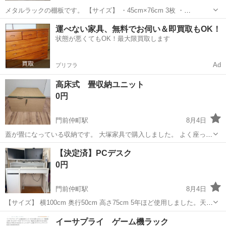
メタルラックの棚板です。 【サイズ】 ・45cm×76cm 3枚 ・
45cm×45cm 2枚 使用に伴う小傷やサビがありますが、問題なくお使い
東京
江東区
門前仲町駅
収納家具
セット
運べない家具、無料でお伺い＆即買取もOK！
いただけます。 収納棚の追加用やDIY、ガレージ・倉庫の整理などに
状態が悪くてもOK！最大限買取します
いかがでし...
Ad
プリフラ
高床式 畳収納ユニット
0円
門前仲町駅
8月4日
蓋が畳になっている収納です。 大塚家具で購入しました。 よく座って
いたため、手前の畳の角がめくれてしまいました。張り替えたら、ま
東京
江東区
門前仲町駅
カーペット/マット/ラグ
【決定済】PCデスク
だ使えそうです。 蓋は痛んでいますが、下はまだ使えそうです。 お使
0円
いいただける方にお譲りしたい...
門前仲町駅
8月4日
【サイズ】 横100cm 奥行50cm 高さ75cm 5年ほど使用しました。天板
にペンの後や木材の部分のひび割れなどよく見ると経年劣化による傷
東京
江東区
門前仲町駅
テーブル
イーサプライ ゲーム機ラック
はところどころに見られますが、がたつきなどもなく、普通に利用で