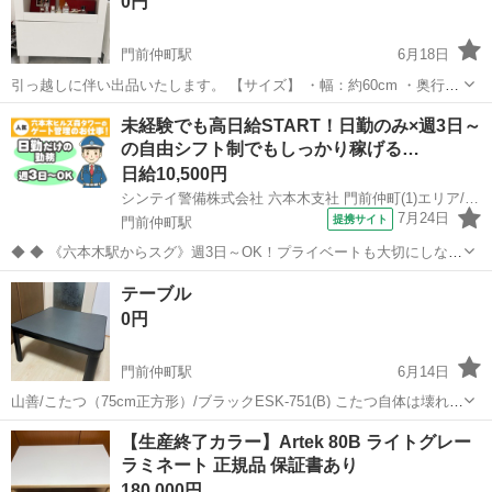
0円
門前仲町駅
6月18日
引っ越しに伴い出品いたします。 【サイズ】 ・幅：約60cm ・奥行：
約42cm ・高さ：約74cm 【状態】 ・通常使用に伴う小傷や汚れがあ
東京
江東区
門前仲町駅
収納家具
ガラス
未経験でも高日給START！日勤のみ×週3日～
ります。 ・ガラス扉が少し斜めに傾いており、閉める際は扉を少し上
の自由シフト制でもしっかり稼げる…
に持ち上げてい...
日給10,500円
シンテイ警備株式会社 六本木支社 門前仲町(1)エリア/A3203200117
7月24日
提携サイト
門前仲町駅
◆ ◆ 《六本木駅からスグ》週3日～OK！プライベートも大切にしなが
ら勤務可！ 六本木ヒルズ森タワーのゲート管理のお仕事！ 社員さんや
東京
江東区
門前仲町駅
警備員
テーブル
業者さんなど関係者の方々の 対応がメインだから 未経験でも安心して
0円
働けます！ ＼未経...
門前仲町駅
6月14日
山善/こたつ（75cm正方形）/ブラックESK-751(B) こたつ自体は壊れて
いますが、通常の机として使用できます。
東京
江東区
門前仲町駅
テーブル
【生産終了カラー】Artek 80B ライトグレー
ラミネート 正規品 保証書あり
180,000円