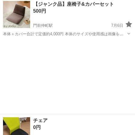
東京
江東区
門前仲町駅
オフィス用家具
オフィス
【ジャンク品】座椅子&カバーセット
り心地は抜群で仕事のモチベーション向上に如何でしょうか？ この部
500円
類の中では大き目の作りに感じま...
門前仲町駅
7月6日
本体＋カバー合計で定価約4,000円 本体のサイズや使用感は画像をご
確認ください。 参考画像 1枚目：本体 2枚目：カバー 3枚目：本体サ
東京
江東区
門前仲町駅
椅子
ジャンク品
イズ 4枚目：劣化部分① 5枚目：劣化部分② 使用には問題ない...
チェア
0円