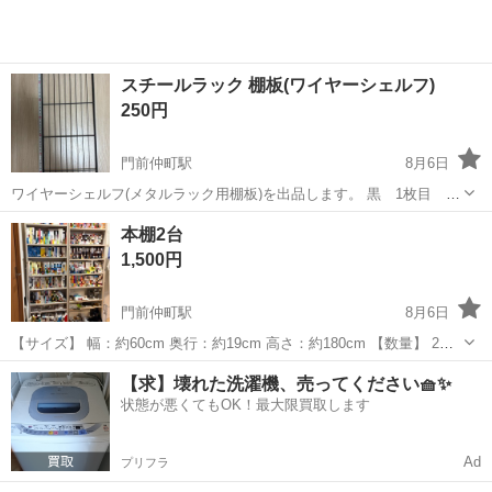
スチールラック 棚板(ワイヤーシェルフ)
250円
門前仲町駅
8月6日
ワイヤーシェルフ(メタルラック用棚板)を出品します。 黒 1枚目
85cm×30cm 6枚 シルバー 2枚目 60cm×30cm 2枚 まとめ買いでお
東京
江東区
門前仲町駅
収納家具
本棚2台
安くします。 ジョイントパーツ、ポール(長さ17cm×4,32cm×2...
1,500円
門前仲町駅
8月6日
【サイズ】 幅：約60cm 奥行：約19cm 高さ：約180cm 【数量】 2台
（同じものです） 【状態】 カラーボックスタイプの本棚です。コミッ
東京
江東区
門前仲町駅
収納家具
【求】壊れた洗濯機、売ってください🧺✨
ク向けの奥行きが浅めの商品です。2〜3年前に新品で購入し、使用し
状態が悪くてもOK！最大限買取します
てい...
Ad
プリフラ