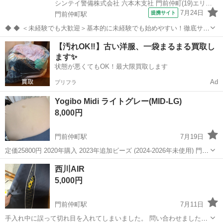
シンテイ警備株式会社 六本木支社 門前仲町(19)エリア/A3203200117
7月24日
提携サイト
門前仲町駅
◆ ◆ ＜未経験でも大歓迎＞基本的に未経験でも始めやすい！徹底サポ
ート体制♪ 虎ノ門ヒルズで働こう☆ 21:00スタートの夜勤専属◎ 夜勤
東京
江東区
門前仲町駅
警備員
【汚れOK‼️】古い洋服、一袋まるまる買取し
だからこその高日給でガンガン稼げる！ なのにシンプル業務で負担少
ます✨
なめ♪ ＼未経験...
状態が悪くてもOK！最大限買取します
Ad
プリフラ
Yogibo Midi ライトグレー(MID-LG)
8,000円
門前仲町駅
7月19日
定価25800円 2020年購入 2023年追加ビーズ (2024-2026年未使用) 門前
仲町駅近辺まで取りに来れる方にお譲りします
東京
江東区
門前仲町駅
ソファ
西川AIR
5,000円
門前仲町駅
7月11日
手入れ中に誤って切れ目を入れてしまいました。 問い合わせましたが