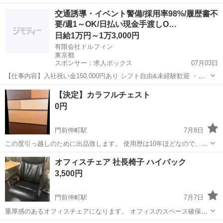
修理は難しいとののとです。 買い替えるため出品します。 切ってしま
東京
江東区
門前仲町駅
寝具
交通誘導・イベント警備/採用率98%/履歴書不
った箇所は写真参照ください。 お店の人曰く、そんなに影響ないので
要/週1～OK/日払い現金手渡しO…
は？とのことです。 ...
日給1万円～1万3,000円
有限会社ドルフィン
東京都
スポンサー：求人ボックス
07月03日
【仕事内容】入社祝い金150,000円あり シフト自由&未経験歓迎
・直
行直帰OK ・一部車・自転車・バイク通勤OK ・週1～OK ・日払い・
アルバイト・パート
【決定】カラフルチェスト
週払いOK、現金手渡しも可能です! <仕事内容> 建築・土木工事現場
0円
で...
門前仲町駅
7月8日
この度引っ越しのために出品致します。 使用歴は10年ほどなので、経
年劣化や角の禿、一部、色墨がありますので お写真でよくご確認くだ
東京
江東区
門前仲町駅
収納家具
オフィスチェア 社長椅子 ハイバック
さい。 【外枠】横幅80cm 奥行42.5cm 高さ104cm 【内枠】一段
3,500円
目、2...
門前仲町駅
7月7日
重厚感のあるオフィスチェアになります。 オフィスのスペース確保の
ため手放すことにしました。 リクライニング機能はありませんが、座