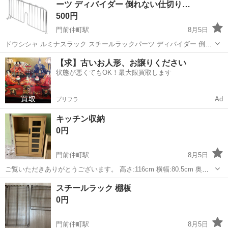
ーツ ディバイダー 倒れない仕切り…
棚シート ×2枚 ...
500円
門前仲町駅
8月5日
ドウシシャ ルミナスラック スチールラックパーツ ディバイダー 倒れ
ない仕切り 奥行45cmタイプ 幅44.5×高さ21.5cm 25DB045 ブックスタ
東京
江東区
門前仲町駅
収納家具
ブックエンド
【求】古いお人形、お譲りください
ンド ブックエンド 本立て 書類整理 文庫本 小物収納 キッチン 衣...
状態が悪くてもOK！最大限買取します
Ad
プリフラ
キッチン収納
0円
門前仲町駅
8月5日
ご覧いただきありがとうございます。 高さ:116cm 横幅:80.5cm 奥行
き:45cm ※コンセントが付いていますか、動作確認はしておりませ
東京
江東区
門前仲町駅
収納家具
スチールラック 棚板
ん。 不要になったため、ガレージに置いてあります。取りにきてい...
0円
門前仲町駅
8月5日