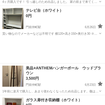
4ヶ月購入です！ 引っ越しのため出品しました。 家の前まで来てくれ
るかたでお願い致します。
東京
江東区
門前仲町駅
ミラー/鏡
テレビ台（ホワイト）
0円
門前仲町駅
6月26日
貰い物なのでメーカーなどは不明です 横120×高さ150×奥行き30 ※目
安
東京
江東区
門前仲町駅
収納家具
美品⭐ANTHEMハンガーポール ウッドブラ
ウン
3,500円
門前仲町駅
6月23日
1年前に楽天で購入し、あまり使わなくなったため出品します。傷はほ
とんどないです！
東京
江東区
門前仲町駅
その他
ガラス扉付き収納棚（ホワイト）