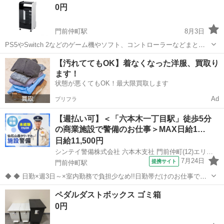
0円
きます。机の上の ...
門前仲町駅
8月3日
PS5やSwitch 2などのゲーム機やソフト、コントローラーなどまとめ
て収納できるゲーム機収納ラック。ホコリや紫外線から守るガラス扉
東京
江東区
門前仲町駅
収納家具
ゲーム機
【汚れててもOK】着なくなった洋服、買取り
付き。可動棚板3枚、隠して収納できる引き出し、ヘッドホンの収納に
ます！
便利なフック2個付き。 レ...
状態が悪くてもOK！最大限買取します
Ad
プリフラ
【週払い可】＜「六本木一丁目駅」徒歩5分
の商業施設で警備のお仕事＞MAX日給1…
日給11,500円
シンテイ警備株式会社 六本木支社 門前仲町(12)エリア/A3203200117
7月24日
提携サイト
門前仲町駅
◆ ◆ 日勤×週3日～×室内勤務で負担少なめ!!日勤帯だけのお仕事で
す！ 4パターンのシフトがあるから ライフスタイルに合わせて働ける♪
東京
江東区
門前仲町駅
警備員
ペダルダストボックス ゴミ箱
休憩時間2.5～3hでゆっくり休めます◎ シフト自己申告制でプライベ
0円
ートと両立バッ...