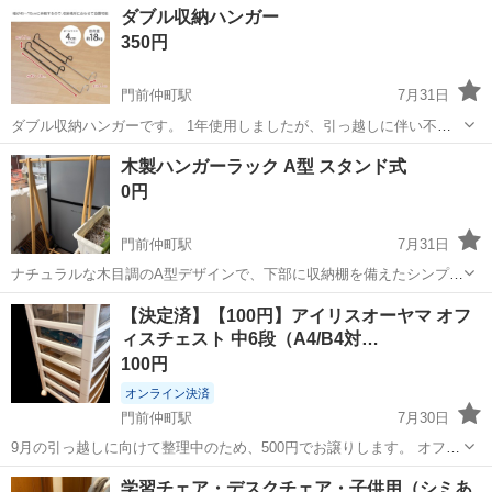
東京
江東区
門前仲町駅
テーブル
ダブル収納ハンガー
350円
門前仲町駅
7月31日
ダブル収納ハンガーです。 1年使用しましたが、引っ越しに伴い不要
になったのでお譲りします。
東京
江東区
門前仲町駅
収納家具
ダブル
木製ハンガーラック A型 スタンド式
0円
門前仲町駅
7月31日
ナチュラルな木目調のA型デザインで、下部に収納棚を備えたシンプル
で安定感のあるハンガーラックです。 - 構造: A型スタンド式 - 素材:
東京
江東区
門前仲町駅
収納家具
【決定済】【100円】アイリスオーヤマ オフ
天然木仕上げ - 機能: 下段収納棚付き ご覧いただきありがとうござい
ィスチェスト 中6段（A4/B4対…
ます。
100円
オンライン決済
門前仲町駅
7月30日
9月の引っ越しに向けて整理中のため、500円でお譲りします。 オフィ
スでの書類や小物の整理に便利なキャスター付きの6段チェストです。
東京
江東区
門前仲町駅
オフィス用家具
学習チェア・デスクチェア・子供用（シミあ
【商品詳細】 ・メーカー：アイリスオーヤマ (IRIS OHYAMA) ・商