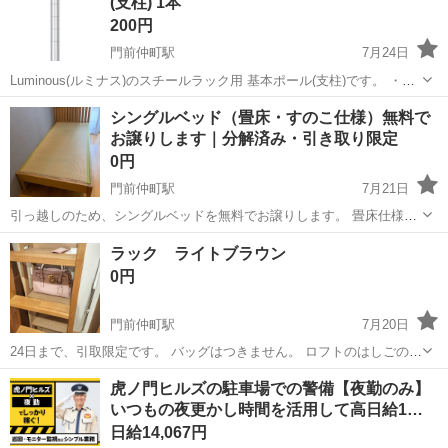
(支柱) 1本
はありません。
200円
門前仲町駅
7月24日
Luminous(ルミナス)のスチールラック用 基本ポール(支柱)です。 ・高
さ32cm ×2本 ・高さ17cm ×4本 ・ポール径19mm、アジャスター付き
東京
江東区
門前仲町駅
収納家具
シングルベッド（畳床・すのこ仕様）無料で
必要でしたらジョイントパーツもお譲りします。 まとめ買いでお安
お譲りします｜分解済み・引き取り限定
く...
0円
門前仲町駅
7月21日
引っ越しのため、シングルベッドを無料でお譲りします。 畳床仕様の
ベッドで、マットレス不要でそのままお使いいただけます。 【状態】
東京
江東区
門前仲町駅
ベッド
ラック ライトブラウン
・使用に伴う傷、汚れがあります。 ・畳部分の端に破れ・ほつれがあ
0円
ります（写真をご確認くださ...
門前仲町駅
7月20日
24日まで、引取限定です。 バッグはつきません。 ロフトのはしごの裏
にある棚のみです。 他にも多数出品しております。 ぜひご覧くださ
東京
江東区
門前仲町駅
家具
ラック
虎ノ門ヒルズの駐車場での警備【夜勤のみ】
い。
いつもの夜更かし時間を活用して高日給1…
日給14,067円