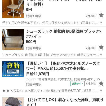
り・無料）
品...
0円
門前仲町駅
7月30日
子ども用の学習チェアです。使用に伴うシミがあります（写真をご確
認ください）が、キャスターや使用には問題ありません。 中古品をご
東京
江東区
門前仲町駅
椅子
デスク
シューズラック 靴収納 約6足収納 ブラック×
理解いただける方に無料でお譲りします。 自宅付近まで取りに来てい
ホワイト
ただける方を優先します。 8...
500円
門前仲町駅
7月30日
シューズラック 靴収納 約6足収納 ブラック×ホワイト 軽量のシューズ
ラックです。横幅は伸び縮みします。最大で靴は上下3足づつ置けま
東京
江東区
門前仲町駅
収納家具
【週払い可】【夜勤×六本木ヒルズノースタ
す。 使用に伴う小傷はありますが、ダメージはありませんので使える
ワー】MAX日給15,567円で高月収…
状態です。 玄関収納やクロ...
日給11,878円
シンテイ警備株式会社 六本木支社 門前仲町(4)エリア/A3203200117
7月24日
提携サイト
門前仲町駅
◆ ◆ ＼夜勤×六本木駅スグ！／未経験でも高日給START！週3日～勤
務OK♪ 21:30～翌9:30 or 22:00～翌7:00 のシフト2パターン！ 屋内勤務
東京
江東区
門前仲町駅
警備員
【汚れててもOK】着なくなった洋服、買取り
だから設備も充実していて 快適に働けますよ♪ ＼未経験...
ます！