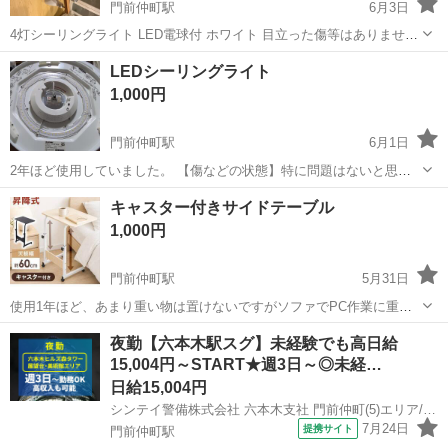
門前仲町駅
6月3日
4灯シーリングライト LED電球付 ホワイト 目立った傷等はありませ
ん。 3年前に17,000円ほどで購入しました。 引越しを機に使用しなく
東京
江東区
門前仲町駅
照明器具
シーリングライト
LEDシーリングライト
なったため、出品します。 取りに来てくださる方優先させて頂きま
1,000円
す。
門前仲町駅
6月1日
2年ほど使用していました。 【傷などの状態】特に問題はないと思い
ますが、リモコンが少し日焼けしています。 【アピールポイント】状
東京
江東区
門前仲町駅
照明器具
キャスター付きサイドテーブル
態はいいのでまだまだ使えます！ 【希望取引場所】門前仲町駅周辺
1,000円
【希望取引日時】月〜土曜日 午...
門前仲町駅
5月31日
使用1年ほど、あまり重い物は置けないですがソファでPC作業に重宝
しました
東京
江東区
門前仲町駅
テーブル
夜勤【六本木駅スグ】未経験でも高日給
15,004円～START★週3日～◎未経…
日給15,004円
シンテイ警備株式会社 六本木支社 門前仲町(5)エリア/A3203200117
7月24日
提携サイト
門前仲町駅