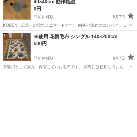
40×40cm 動作確認…
0円
門前仲町駅
8月7日
KODEN（広電）の電気ミニマットです。 約40×40cmのコンパクトサ
イズで、デスクやテーブルの足元、椅子の座面など、ちょっとした暖
東京
江東区
門前仲町駅
カーペット/マット/ラグ
未使用 花柄毛布 シングル 140×200cm
房に便利です。 出品にあたり通電・発熱を確認済みです。 【商品情
KODEN
500円
報】 ・メーカー：K...
門前仲町駅
8月7日
来客用として購入・保管していた毛布です。 実際には使用しておら
ず、未使用品になります。 【サイズ】 * 約140×200cm（シングルサイ
東京
江東区
門前仲町駅
寝具
ズ） 【素材】 * 毛羽部分：ポリエステル100% * 中綿：ポリエステル
1...