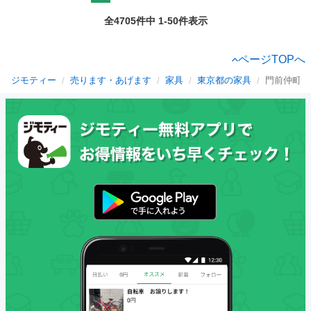
全4705件中 1-50件表示
ページTOPへ
ジモティー
売ります・あげます
家具
東京都の家具
門前仲町駅