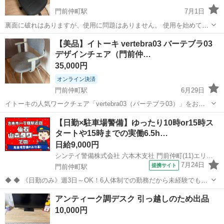
門前仲町駅
7月1日
裏面に破れはありますが、使用に問題はありません。 使用を始めて5
年程度ですが、引越しに伴い不要になったため出品いたします。 高さ
東京
江東区
門前仲町駅
椅子
【美品】イトーキ vertebra03 バーテブラ03
の設定が可能です。
デザインチェア（門前仲…
35,000円
オンライン決済
門前仲町駅
6月29日
イトーキの人気ワークチェア「vertebra03（バーテブラ03）」をお譲
りします。 プロダクトデザイナー・柴田文江氏がデザインを手がけた
東京
江東区
門前仲町駅
椅子
【日勤×駐車場警備】ゆったり10時or15時ス
グッドデザイン賞受賞モデルで、オフィスはもちろん、ご自宅のリビ
タートや15時までの実働6.5h…
ングやワークスペースに...
日給9,000円
シンテイ警備株式会社 六本木支社 門前仲町(11)エリア/A3203200117
7月24日
提携サイト
門前仲町駅
◆ ◆ 《日勤のみ》週3日～OK！6人体制での勤務だから未経験でも始
めやすい！ 仙石山森タワーの機械式駐車場で受付などをお任せ！ 3パ
東京
江東区
門前仲町駅
警備員
アンティーク調デスク 引っ越しのため出品
ターンのシフトで ライフスタイルに合わせて働けます◎ ※希望の時間
10,000円
帯があればご相談くだ...