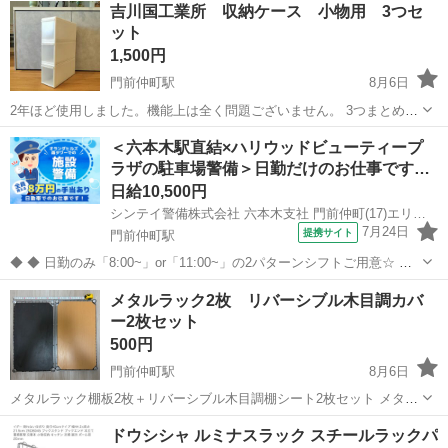
吉川国工業所 収納ケース 小物用 3つセ
ット
1,500円
門前仲町駅
8月6日
2年ほど使用しました。機能上は全く問題ございません。 3つまとめて
お取引いただける方を優先させていただきます。 （単体または2つで
東京
江東区
門前仲町駅
収納家具
ケース
＜六本木駅直結×ハリウッドビューティープ
ご希望の場合は700円/個とさせていただきます） MOS-01 組み合わせ
ラザの駐車場警備＞日勤だけのお仕事です…
て使え...
日給10,500円
シンテイ警備株式会社 六本木支社 門前仲町(17)エリア/A3203200117
7月24日
提携サイト
門前仲町駅
◆ ◆ 日勤のみ「8:00~」or「11:00~」の2パターンシフトご用意☆ 六
本木駅直結×ハリウッドビューティープラザの 駐車場内でのお仕事で
東京
江東区
門前仲町駅
警備員
メタルラック2枚 リバーシブル木目調カバ
す！ 基本的に勤務地も固定だから通勤も安心です♪ ＼未経験スタート
ー2枚セット
でも大歓...
500円
門前仲町駅
8月6日
メタルラック棚板2枚＋リバーシブル木目調棚シート2枚セット メタル
ラック用の棚板2枚と、リバーシブル木目調の棚シート2枚のセットで
東京
江東区
門前仲町駅
収納家具
ドウシシャ ルミナスラック スチールラックパ
す。 【セット内容】 ・メタルラック棚板 ×2枚 ・リバーシブル木目調