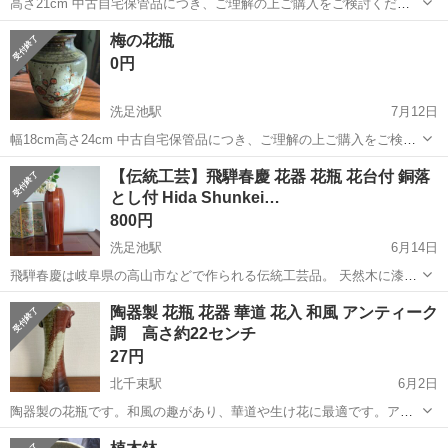
高さ21cm 中古自宅保管品につき、ご理解の上ご購入をご検討くださ
い。引き渡し場所は東急池上線洗足池駅または大岡山駅です。池上線
東京
大田区
洗足池駅
インテリア雑貨/小物
場所
梅の花瓶
沿線でもご相談に応じます。
0円
洗足池駅
7月12日
幅18cm高さ24cm 中古自宅保管品につき、ご理解の上ご購入をご検討
ください。引き渡し場所は東急池上線洗足池駅または大岡山駅です。
東京
大田区
洗足池駅
インテリア雑貨/小物
場所
【伝統工芸】飛騨春慶 花器 花瓶 花台付 銅落
池上線沿線でもご相談に応じます。
とし付 Hida Shunkei…
800円
洗足池駅
6月14日
飛騨春慶は岐阜県の高山市などで作られる伝統工芸品。 天然木に漆塗
り。 未使用ですが、箱は経年劣化のため傷んでいます。 中古自宅保管
東京
大田区
洗足池駅
インテリア雑貨/小物
陶器製 花瓶 花器 華道 花入 和風 アンティーク
品につき、ご理解の上ご購入をご検討ください。引き渡し場所は東急
調 高さ約22センチ
池上線洗足池駅または大岡山駅近辺...
27円
北千束駅
6月2日
陶器製の花瓶です。和風の趣があり、華道や生け花に最適です。アン
ティーク調のデザインで、インテリアとしてもお部屋を彩ります。
東京
大田区
北千束駅
インテリア雑貨/小物