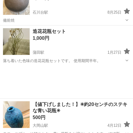
石川台駅
8月25日
備前焼
東京
大田区
石川台駅
インテリア雑貨/小物
造花花瓶セット
1,000円
蒲田駅
1月27日
落ち着いた色味の造花花瓶セットです。 使用期間半年。
東京
大田区
蒲田駅
インテリア雑貨/小物
造花
【値下げしました！】✳︎約20センチのステキ
な青い花瓶✳︎
500円
大岡山駅
4月12日