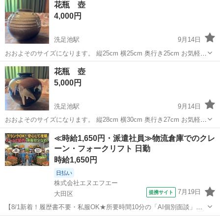
花瓶 壺
4,000円
洗足池駅
9月14日
おおよそのサイズになります。 縦25cm 横25cm 奥行き25cm お気軽に
お声掛け下さい。
東京
大田区
洗足池駅
インテリア雑貨/小物
奥行き
花瓶 壺
5,000円
洗足池駅
9月14日
おおよそのサイズになります。 縦28cm 横30cm 奥行き27cm お気軽に
お声掛け下さい。
東京
大田区
洗足池駅
インテリア雑貨/小物
奥行き
≪時給1,650円・派遣社員≫物流倉庫でのクレ
ーン・フォークリフト 日勤
時給1,650円
日払い
株式会社エヌエフエー
7月19日
提携サイト
大田区
【8/1新着！履歴書不要・私服OK★所要時間10分の「AI個別面談」が
スタート！】【大田市場内勤務！日勤で稼げる！時給1650円！日払い