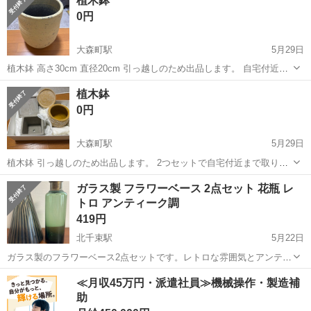
植木鉢
【素材】陶器 【デザイン】和風、アンティーク調 【商品の状態】目立
アンティーク
0円
った傷や汚れなし 【カラー】マル...
大森町駅
5月29日
植木鉢 高さ30cm 直径20cm 引っ越しのため出品します。 自宅付近ま
で来られる方でお願いいたします。
東京
大田区
大森町駅
インテリア雑貨/小物
付近
植木鉢
0円
大森町駅
5月29日
植木鉢 引っ越しのため出品します。 2つセットで自宅付近まで取りに
来られる方でお願いいたします。
東京
大田区
大森町駅
インテリア雑貨/小物
付近
ガラス製 フラワーベース 2点セット 花瓶 レ
トロ アンティーク調
419円
北千束駅
5月22日
ガラス製のフラワーベース2点セットです。レトロな雰囲気とアンティ
ーク調のデザインが特徴です。 円錐形の花瓶は、黒とゴールドのスト
東京
大田区
北千束駅
インテリア雑貨/小物
ガラス
≪月収45万円・派遣社員≫機械操作・製造補
ライプ模様が施されており、モダンな印象を与えます。もう一つのボ
助
トル型の花瓶は、上部が緑色、下部...