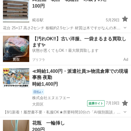
100円
糀谷駅
5月29日
花台 25×17 高さ2センチ 板幅約2.5センチ 材質は木ですがなんの木だ
か分かりません 宜しくお願いします
東京
大田区
糀谷駅
インテリア雑貨/小物
花台
【汚れOK‼️】古い洋服、一袋まるまる買取し
ます✨
状態が悪くてもOK！最大限買取します
Ad
プリフラ
≪時給1,400円・派遣社員≫物流倉庫での現場
事務 夜勤
時給1,400円
日払い
株式会社エヌエフエー
7月19日
提携サイト
大田区
【8/1新着！履歴書不要・私服OK★所要時間10分の「AI個別面談」が
スタート！】夕方だけ/16‐23時/週1～5日/大田市場/ドライバーさんの
東京
大田区
その他
花瓶 一輪挿し
受付サポート(1413) 【お仕事内容】 ・トラックで来場した方の受付対
200円
応 ・...