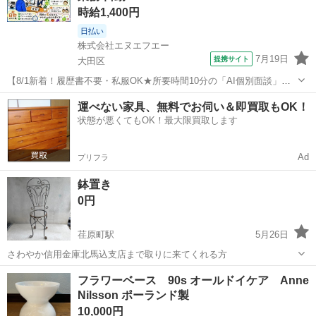
時給1,400円
日払い
株式会社エヌエフエー
7月19日
提携サイト
大田区
【8/1新着！履歴書不要・私服OK★所要時間10分の「AI個別面談」が
スタート！】【大田市場内でのドライバー受付業務！日払い可！交通
東京
大田区
その他
運べない家具、無料でお伺い＆即買取もOK！
費全額支給！】青果市場でのトラックドライバーの受付業務(1411)
状態が悪くてもOK！最大限買取します
【お仕事内容】 ・トラ...
Ad
プリフラ
鉢置き
0円
荏原町駅
5月26日
さわやか信用金庫北馬込支店まで取りに来てくれる方
東京
大田区
荏原町駅
インテリア雑貨/小物
フラワーベース 90s オールドイケア Anne
Nilsson ポーランド製
10,000円