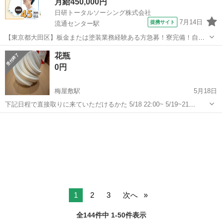
月給450,000円
日研トータルソーシング株式会社
7月14日
提携サイト
流通センター駅
【東京都大田区】板金または塗装業務経験ある方急募！寮完備！自動
車の板金塗装《お仕事No.5A468-AMS》 お仕事について 指定自動車整
東京
大田区
流通センター駅
その他
花瓶
備工場での自動車の板金塗装および付随業務。 ※業務の変更、就業場
0円
所の変更の範囲、契...
梅屋敷駅
5月18日
下記日程で直接取りに来ていただけるかた 5/18 22:00~ 5/19~21
21:00~ 5/24 14:00~16:00 5/25 午前中 5/27 要相談 5/28 16:00頃 花瓶
東京
大田区
梅屋敷駅
インテリア雑貨/小物
大きさ：高さ30 幅直径2...
1
2
3
次へ
全144件中 1-50件表示