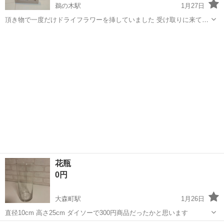
鵜の木駅
1月27日
頂き物で一度だけドライフラワーを挿していました 受け取りに来て頂
ける方優先で対応します。 1/27値下げしました！
東京
大田区
鵜の木駅
インテリア雑貨/小物
IDEE
花瓶
0円
大森町駅
1月26日
直径10cm 高さ25cm ダイソーで300円商品だったかと思います