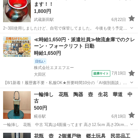
ます！！
1,800円
武蔵新田駅
6月22日
2~3回使用しましたけど、自宅で保管してました。 今後も使う予定が
無いので、使ってくれる方が居ましたら宜しくお願いします。 存在感
東京
大田区
武蔵新田駅
インテリア雑貨/小物
プチプチ
≪時給1,650円・派遣社員≫物流倉庫でのクレ
がある花瓶ですよ。 箱などが無いのでプチプチで包んでお渡しになり
ーン・フォークリフト 日勤
ますか。 大田区矢口の...
時給1,650円
日払い
株式会社エヌエフエー
7月19日
提携サイト
大田区
【8/1新着！履歴書不要・私服OK★所要時間10分の「AI個別面談」が
スタート！】早朝だけ！6-12時/フォークリフト作業/週1～OK/経験者
東京
大田区
その他
一輪挿し 花瓶 陶器 壺 生花 華道 中
歓迎/大田市場/日払い可(1427) 【お仕事内容】 ・フォークリフトでの
古
荷物運...
500円
糀谷駅
6月19日
一輪挿し 花瓶 中古 写真は4面撮ってます 高さ12.5cm 高さ20cm取
っ手含む 4.5×4.5cm上部で計測 宜しくお願いします 実家クローゼット
東京
大田区
糀谷駅
インテリア雑貨/小物
一輪挿し
花瓶 壺 2個瀬戸物 郷土玩具 民芸品工