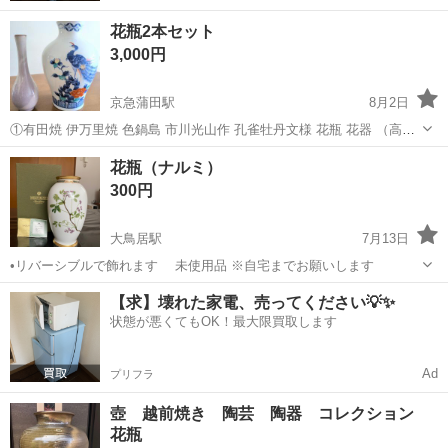
花瓶2本セット
3,000円
京急蒲田駅
8月2日
①有田焼 伊万里焼 色鍋島 市川光山作 孔雀牡丹文様 花瓶 花器 （高
さ 約26.5cm、幅 口部分8cm 広い部分15cm / 重さ約1156g） 伝統
東京
大田区
京急蒲田駅
インテリア雑貨/小物
花瓶（ナルミ）
的な色鍋島（伊万里焼・有田焼）の格式高い花瓶です。 名門の鍋島藩
300円
窯「...
大鳥居駅
7月13日
•リバーシブルで飾れます 未使用品 ※自宅までお願いします
東京
大田区
大鳥居駅
インテリア雑貨/小物
【求】壊れた家電、売ってください💡✨
状態が悪くてもOK！最大限買取します
Ad
プリフラ
壺 越前焼き 陶芸 陶器 コレクション
花瓶