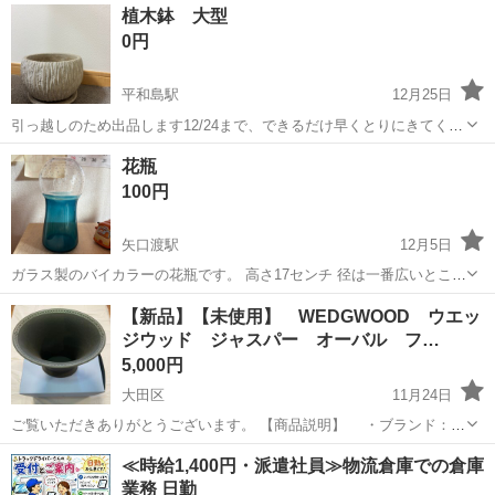
東京
大田区
大森町駅
インテリア雑貨/小物
ダイソー
植木鉢 大型
0円
平和島駅
12月25日
引っ越しのため出品します12/24まで、できるだけ早くとりにきてくれ
る方を優先させていただきます。 よろしくおねがいします。
東京
大田区
平和島駅
インテリア雑貨/小物
大型
花瓶
100円
矢口渡駅
12月5日
ガラス製のバイカラーの花瓶です。 高さ17センチ 径は一番広いところ
で10センチです。 ご質問等あればメッセージください(^^)
東京
大田区
矢口渡駅
インテリア雑貨/小物
ガラス
【新品】【未使用】 WEDGWOOD ウエッ
ジウッド ジャスパー オーバル フ…
5,000円
大田区
11月24日
ご覧いただきありがとうございます。 【商品説明】 ・ブランド：
WEDGWOOD ウエッジウッド ジャスパー ・サイズ：口径 約
東京
大田区
インテリア雑貨/小物
ウエッジウッド
≪時給1,400円・派遣社員≫物流倉庫での倉庫
23.7cm×18.2cm、 高さ 約23.8cm ・カラー：シルバーブラック ...
業務 日勤