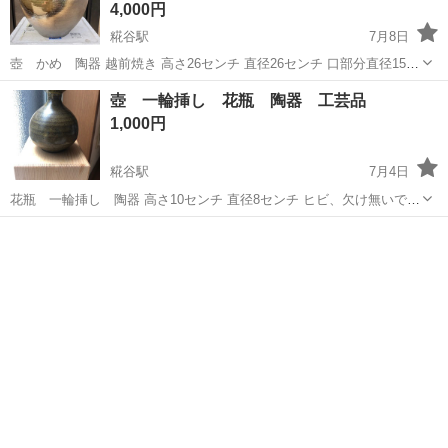
4,000円
糀谷駅
7月8日
壺 かめ 陶器 越前焼き 高さ26センチ 直径26センチ 口部分直径15セ
ンチ ヒビ、欠け、専用箱無いです 宜しくお願います
東京
大田区
糀谷駅
インテリア雑貨/小物
壺 一輪挿し 花瓶 陶器 工芸品
1,000円
糀谷駅
7月4日
花瓶 一輪挿し 陶器 高さ10センチ 直径8センチ ヒビ、欠け無いです
箱、説明書無し 飾ってありました 宜しくお願います 自宅3階
東京
大田区
糀谷駅
インテリア雑貨/小物
一輪挿し