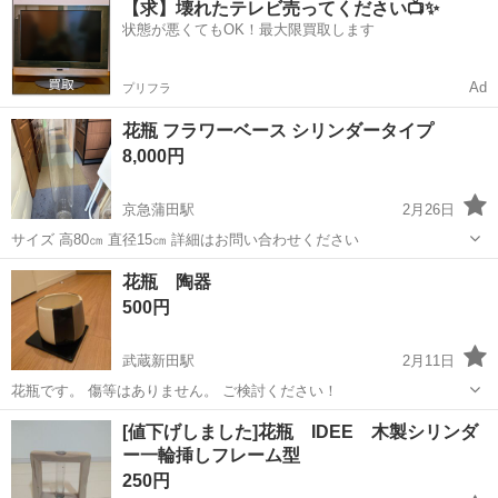
【求】壊れたテレビ売ってください📺✨
い可！交通費全額支給！】青果市場でのトラックドライバーの受付業
状態が悪くてもOK！最大限買取します
務 【お仕事内容】 ・トラッ...
Ad
プリフラ
花瓶 フラワーベース シリンダータイプ
8,000円
京急蒲田駅
2月26日
サイズ 高80㎝ 直径15㎝ 詳細はお問い合わせください
東京
大田区
京急蒲田駅
インテリア雑貨/小物
花瓶 陶器
シリンダー
500円
武蔵新田駅
2月11日
花瓶です。 傷等はありません。 ご検討ください！
東京
大田区
武蔵新田駅
インテリア雑貨/小物
[値下げしました]花瓶 IDEE 木製シリンダ
ー一輪挿しフレーム型
250円