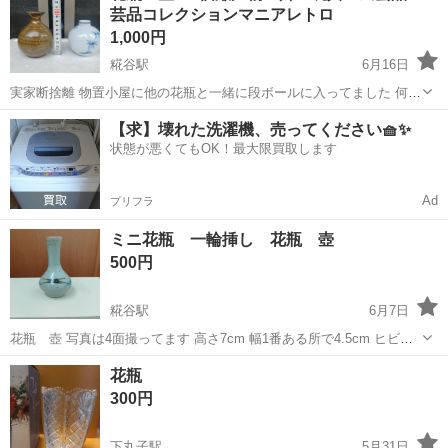
芸品コレクションマニアレトロ
1,000円
糀谷駅
6月16日
実家断捨離 物置小屋に他の花瓶と一緒に段ボールに入ってました 何十
年も経ってると思います ホコリ等あります 2個の値段です
東京
大田区
糀谷駅
インテリア雑貨/小物
郷土玩具
【求】壊れた洗濯機、売ってください🧺✨
状態が悪くてもOK！最大限買取します
Ad
プリフラ
ミニ花瓶 一輪挿し 花瓶 壺
500円
糀谷駅
6月7日
花瓶 壺 写真は4面撮ってます 高さ7cm 幅1番ある所で4.5cm ヒビ、
欠け無いです 宜しくお願いします 自宅3階
東京
大田区
糀谷駅
インテリア雑貨/小物
一輪挿し
花瓶
300円
下丸子駅
5月31日