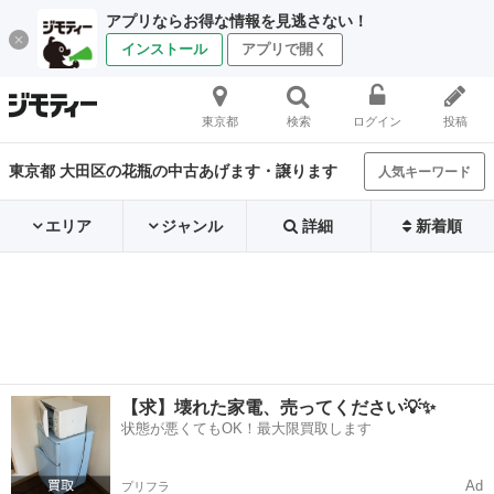
アプリならお得な情報を見逃さない！
インストール
アプリで開く
東京都
検索
ログイン
投稿
東京都 大田区の花瓶の中古あげます・譲ります
人気キーワード
エリア
ジャンル
詳細
新着順
【求】壊れた家電、売ってください💡✨
状態が悪くてもOK！最大限買取します
Ad
プリフラ