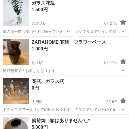
東京
大田区
その他
ガラス花瓶
可！交通費全額支給！】青果市場でのフォークリフト作業 お仕事内容
1,500円
・フォークリフトでの...
西馬込駅
6月27日
購入後一度も使用せずに眠っていました。 シンプルなデザインで使い
やすいと思います。 口径 9.5cm 直径 14cm 高さ 23cm カテゴリ
東京
大田区
西馬込駅
インテリア雑貨/小物
ガラス
ZARAHOME 花瓶 フラワーベース
···花瓶 形状···その他 テイスト···シンプル・ベーシック、ナチュラル ...
1,000円
池上駅
5月11日
簡易包装でのお渡しとなります。
東京
大田区
池上駅
インテリア雑貨/小物
ZARAHOME
花瓶、ガラス瓶
0円
大田区
2月6日
ドライフラワー入りと空の瓶があります。 自宅に置いていたので多少
汚れはありますが、洗えば綺麗に使えると思います。 花瓶やインテリ
東京
大田区
インテリア雑貨/小物
ガラス瓶
備前焼 箱はありません^_^
アにいかがでしょうか。 なるべく早く取りに来られる方優先です。
5,000円