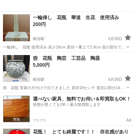
一輪挿し 花瓶 華道 生花 使用済み
200円
糀谷駅
6月30日
一輪挿し 花瓶 使用済み 高さ18cm 直径一番上で2.8cm 底の部分で
7cm 宜しくお願いします
東京
大田区
糀谷駅
インテリア雑貨/小物
壺 花瓶 陶芸 工芸品 陶器
5,000円
糀谷駅
6月28日
壺 花瓶 実家の片付けで出てきました 直径18センチ 直径口部分14セ
ンチ 高さ17センチ ひび、欠け無いです 箱無し よろしくお願いします
東京
大田区
糀谷駅
インテリア雑貨/小物
工芸
運べない家具、無料でお伺い＆即買取もOK！
状態が悪くてもOK！最大限買取します
Ad
プリフラ
花瓶！ とても綺麗です！！ 存在感があり