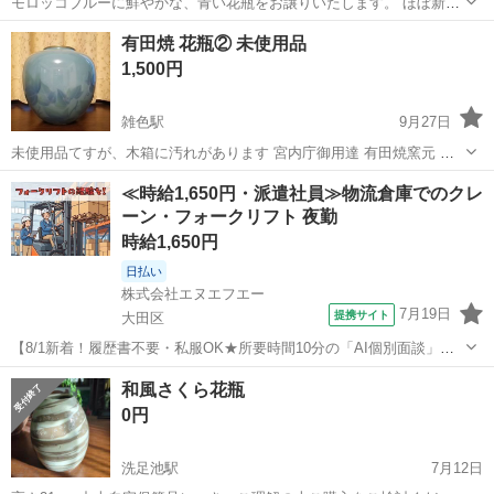
モロッコブルーに鮮やかな、青い花瓶をお譲りいたします。 ほぼ新品
で、傷汚れありません。 丸いフォルムが特徴的な花瓶。 長さ約20セン
東京
大田区
大岡山駅
インテリア雑貨/小物
モロッコ
有田焼 花瓶② 未使用品
チです。 この時期、お家タイムにぴったりな品です！ ※直接受け取り
1,500円
のみの販売です
雑色駅
9月27日
未使用品てすが、木箱に汚れがあります 宮内庁御用達 有田焼窯元 深
川青磁製です
東京
大田区
雑色駅
インテリア雑貨/小物
窯元
≪時給1,650円・派遣社員≫物流倉庫でのクレ
ーン・フォークリフト 夜勤
時給1,650円
日払い
株式会社エヌエフエー
7月19日
提携サイト
大田区
【8/1新着！履歴書不要・私服OK★所要時間10分の「AI個別面談」が
スタート！】【大田市場内勤務！夜勤で稼げる！深夜時給2063円！日
東京
大田区
その他
和風さくら花瓶
払い可！交通費全額支給！】青果市場でのフォークリフト作業 お仕事
0円
内容 ・フォークリフト...
洗足池駅
7月12日