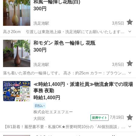
和風一輪挿し花瓶(白)
300円
洗足池駅
3月5日
高さ20cm 引渡しは東急池上線・洗足池駅にてお願いいたします。
沿線の駅や大岡山駅でのお渡しもご相談に応じます。
東京
大田区
洗足池駅
インテリア雑貨/小物
一輪挿し
和モダン 茶色 一輪挿し 花瓶
300円
洗足池駅
3月5日
落ち着いた茶色の一輪挿しです。 高さ：約25cm カラー：ブラウン系
（マーブル模様） 目立つ大きなダメージはありませんが、自宅保管品
東京
大田区
洗足池駅
インテリア雑貨/小物
一輪挿し
≪時給1,400円・派遣社員≫物流倉庫での現場
のため細かな点を気にされる方はご遠慮ください。 引渡しは東急池上
事務 夜勤
線・洗足池駅にてお願いいたし...
時給1,400円
日払い
株式会社エヌエフエー
7月19日
提携サイト
大田区
【8/1新着！履歴書不要・私服OK★所要時間10分の「AI個別面談」が
スタート！】【大田市場内でのドライバー受付業務！夜勤勤務！日払
東京
大田区
その他