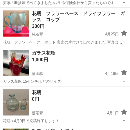
実家の断捨離で出てきました ○○生命保険会社から貰ったものです 北
村隆 作 2、30年位経ってます まだ生きてるので死んだら値段高くな
東京
大田区
糀谷駅
インテリア雑貨/小物
オブジェ
花瓶 フラワーベース ドライフラワー ガ
ると思います 宜しくお願いしますします
ラス コップ
300円
糀谷駅
4月25日
花瓶 フラワーベース ポット 実家の片付けで出てきました 写真は4
面撮ってます 最後の写真に欠けてる部分掲載してます 殆どわからない
東京
大田区
糀谷駅
インテリア雑貨/小物
ガラス花瓶
です サイズ連絡して下さい サイズ書いた紙紛失 実家玄関
ドライフラワー
1,000円
蒲田駅
4月16日
ガラス花瓶 15センチほどのサイズ
東京
大田区
蒲田駅
インテリア雑貨/小物
ガラス
花瓶
0円
蓮沼駅
4月1日
花瓶 ⭐︎4月9日で投稿終了します！
東京
大田区
蓮沼駅
インテリア雑貨/小物