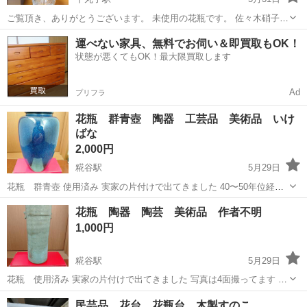
ご覧頂き、ありがとうございます。 未使用の花瓶です。 佐々木硝子と
いうメーカーになります。 宜しくお願い致します。
東京
大田区
下丸子駅
インテリア雑貨/小物
運べない家具、無料でお伺い＆即買取もOK！
状態が悪くてもOK！最大限買取します
Ad
プリフラ
花瓶 群青壺 陶器 工芸品 美術品 いけ
ばな
2,000円
糀谷駅
5月29日
花瓶 群青壺 使用済み 実家の片付けで出てきました 40〜50年位経っ
てると思います ヒビ、欠け無いです 高さ22センチ 直径上部（淵）9.5
東京
大田区
糀谷駅
インテリア雑貨/小物
工芸
花瓶 陶器 陶芸 美術品 作者不明
センチ 直径一番太い所で14センチ 群青色が綺麗です 宜しくお願いし
1,000円
ます ...
糀谷駅
5月29日
花瓶 使用済み 実家の片付けで出てきました 写真は4面撮ってます ヒ
ビ、欠け無いです 作者不明 高さ19.5センチ 直径8.5センチ（外径） 宜
東京
大田区
糀谷駅
インテリア雑貨/小物
使用済み
民芸品 花台 花瓶台 木製すのこ
しくお願いします 実家玄関