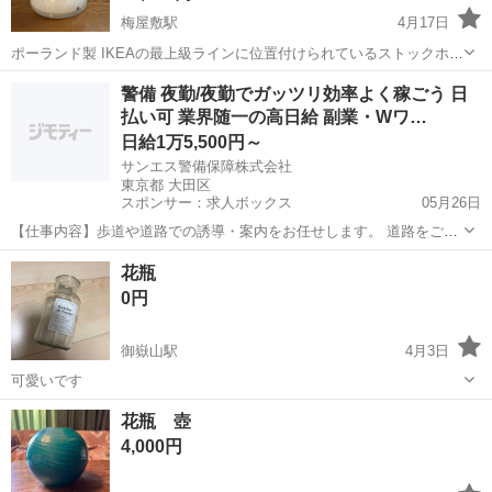
梅屋敷駅
4月17日
ポーランド製 IKEAの最上級ラインに位置付けられているストックホル
ムコレクションです。 90年代にIKEAからAnne Nilssonとのコラボレー
東京
大田区
梅屋敷駅
インテリア雑貨/小物
警備 夜勤/夜勤でガッツリ効率よく稼ごう 日
ションにて発売されたフラワーベースです。
払い可 業界随一の高日給 副業・Wワ…
ポーランド製
日給1万5,500円～
サンエス警備保障株式会社
東京都 大田区
スポンサー：求人ボックス
05月26日
【仕事内容】歩道や道路での誘導・案内をお任せします。 道路をご利
用される車両や歩行者の方が安全に安心して通行するために適切に誘
アルバイト・パート
花瓶
導してください。 勤務地へは直行直帰OKです! <未経験でも安心!!> 丁
0円
寧な研修20hで基本的な知識を...
御嶽山駅
4月3日
可愛いです
東京
大田区
御嶽山駅
インテリア雑貨/小物
花瓶 壺
4,000円