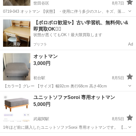
世田谷区
8月7日
0719-043 オットマン 【状態】 ・使用に伴う多少のスレ、キズ、落と
しきれない汚れなどございます ・詳細は現地でご確認ください ・お値
東京
世田谷区
ソファ
現地
【ボロボロ歓迎✨】古い学習机、無料伺い&
引きは出来かねますのでご了承願います ※中古品のため、状態につい
即買取OK🙆‍♀️
て...
状態が悪くてもOK！最大限買取します
Ad
プリフラ
オットマン
3,000円
初台駅
8月5日
【カラー】グレー 【サイズ】幅92cm 奥行68cm 高さ40cm
東京
渋谷区
初台駅
ソファ
ユニットソファSoroi 専用オットマン
5,000円
武蔵関駅
8月5日
1年ほど前に購入したユニットソファSoroi 専用オットマンです。 【購
入時価格】13,700円ぐらい 【サイズ】【外形サイズ】幅約86×奥行約
東京
練馬区
武蔵関駅
ソファ