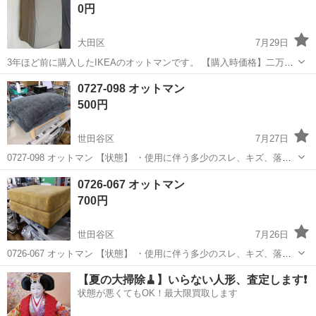
0円
大田区
7月29日
3年ほど前に購入したIKEAのオットマンです。 【購入時価格】二万円
ぐらい 【サイズ】幅: 61〜62 cm長さ（奥行き）: 82 cm高さ: 44 cm重
東京
大田区
ソファ
EKTORP
0727-098 オットマン
さ: 17 kg主な特徴: シート下収納付き、カバーは洗濯機で洗濯可...
500円
世田谷区
7月27日
0727-098 オットマン 【状態】 ・使用に伴う多少のスレ、キズ、落と
しきれない汚れなどございます ・詳細は現地でご確認ください ・お値
東京
世田谷区
ソファ
現地
0726-067 オットマン
引きは出来かねますのでご了承願います ※中古品のため、状態につい
700円
て...
世田谷区
7月26日
0726-067 オットマン 【状態】 ・使用に伴う多少のスレ、キズ、落と
しきれない汚れなどございます ・詳細は現地でご確認ください ・お値
東京
世田谷区
ソファ
現地
【夏の大掃除🧹】いらない人形、査定します❗️
引きは出来かねますのでご了承願います ※中古品のため、状態につい
状態が悪くてもOK！最大限買取します
て...