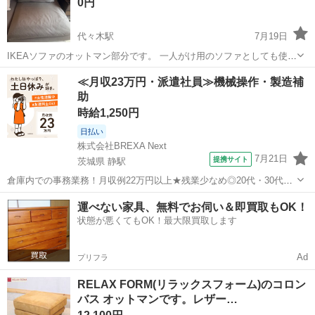
0円
代々木駅
7月19日
IKEAソファのオットマン部分です。 一人がけ用のソファとしても使え
ます。
東京
新宿区
代々木駅
ソファ
≪月収23万円・派遣社員≫機械操作・製造補
助
時給1,250円
日払い
株式会社BREXA Next
7月21日
提携サイト
茨城県 静駅
倉庫内での事務業務！月収例22万円以上★残業少なめ◎20代・30代・
40代の男女活躍中！空調完備で快適作業★食堂利用可◎マイカー通勤
茨城
常陸大宮市
静駅
その他
運べない家具、無料でお伺い＆即買取もOK！
OK◎無料駐車場完備！《茨城県常陸大宮市》 人気の工場のお仕事 ◇
状態が悪くてもOK！最大限買取します
電子部品製造倉庫内の事務...
Ad
プリフラ
RELAX FORM(リラックスフォーム)のコロン
バス オットマンです。レザー…