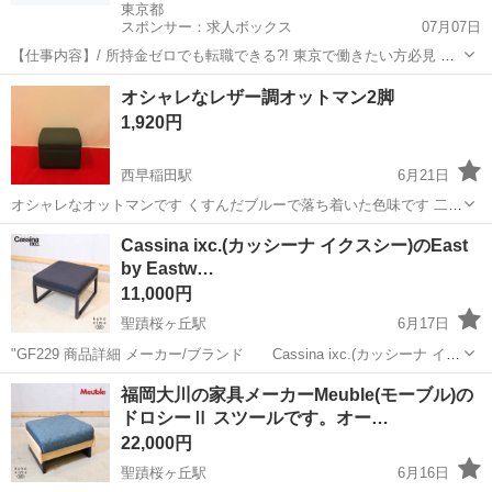
東京都
スポンサー：求人ボックス
07月07日
【仕事内容】/ 所持金ゼロでも転職できる?! 東京で働きたい方必見 即
日入居可!家具家電付きの寮・社宅あり! 引っ越しや上京の費用は”すべ
アルバイト・パート
オシャレなレザー調オットマン2脚
て”負担します 必ず面接!電話面接もOK! 魅力ポイント 家具家電付きの
1,920円
寮・社宅を完備 無資...
西早稲田駅
6月21日
オシャレなオットマンです くすんだブルーで落ち着いた色味です 二脚
セットです
東京
新宿区
西早稲田駅
ソファ
レザー
Cassina ixc.(カッシーナ イクスシー)のEast
by Eastw…
11,000円
聖蹟桜ヶ丘駅
6月17日
"GF229 商品詳細 メーカー/ブランド Cassina ixc.(カッシーナ イク
スシー) 商品名 East by Eastwest VIOLA オットマン サイズ
東京
多摩市
聖蹟桜ヶ丘駅
ソファ
カッシーナ
福岡大川の家具メーカーMeuble(モーブル)の
幅/58×奥行/56.5×高...
ドロシーⅡ スツールです。オー…
22,000円
聖蹟桜ヶ丘駅
6月16日