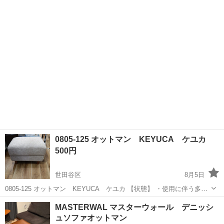
47×高さ約36cm 【座面の高さ】約36cm 【商品重量】約8kg 【耐...
0805-125 オットマン KEYUCA ケユカ
500円
世田谷区
8月5日
0805-125 オットマン KEYUCA ケユカ 【状態】 ・使用に伴う多少
のスレ、キズ、落としきれない汚れなどございます ・詳細は現地でご
東京
世田谷区
ソファ
ケユカ
MASTERWAL マスターウォール デニッシ
確認ください ・お値引きは出来かねますのでご了承願います ※中古...
ュソファオットマン