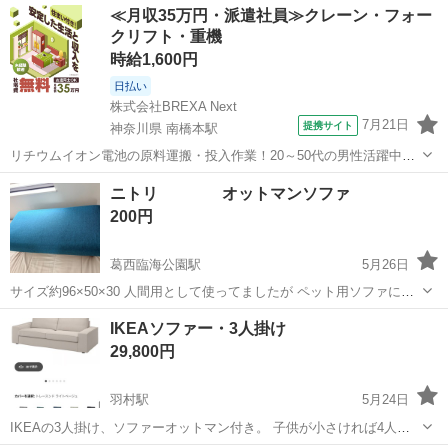
東京
調布市
調布駅
ソファ
ソファー
≪月収35万円・派遣社員≫クレーン・フォー
クリフト・重機
時給1,600円
日払い
株式会社BREXA Next
7月21日
提携サイト
神奈川県 南橋本駅
リチウムイオン電池の原料運搬・投入作業！20～50代の男性活躍中★
ワンルーム寮完備！赴任旅費会社負担！年間休日130日★フォークリフ
神奈川
相模原市
南橋本駅
その他
ニトリ オットマンソファ
ト免許お持ちの方、活躍中！就業先食堂利用可★《神奈川県相模原
200円
市》 人気の工場のお仕事 ◇電...
葛西臨海公園駅
5月26日
サイズ約96×50×30 人間用として使ってましたが ペット用ソファにち
ょうどいいかもしれません
東京
江戸川区
葛西臨海公園駅
ソファ
ニトリ
IKEAソファー・3人掛け
29,800円
羽村駅
5月24日
IKEAの3人掛け、ソファーオットマン付き。 子供が小さければ4人で
も座れます。 ソファーは分解出来ます。 2年前に買いました。 現在は