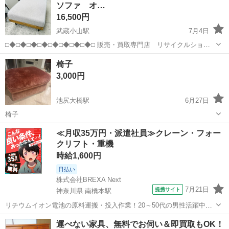
ソファ オ…
39cm （大体です） ...
16,500円
武蔵小山駅
7月4日
□◆□◆□◆□◆□◆□◆□◆□◆□ 販売・買取専門店 リサイクルショッ
プ ランバールーム LUMBER ROOM 積み込み等で店頭に車停めれま
東京
品川区
武蔵小山駅
ソファ
椅子
す◎ 積み込みお手伝い可能です♪配送も承ります！ 品川区武蔵小山...
ジャーナルスタンダード
3,000円
池尻大橋駅
6月27日
椅子
東京
世田谷区
池尻大橋駅
ソファ
≪月収35万円・派遣社員≫クレーン・フォー
クリフト・重機
時給1,600円
日払い
株式会社BREXA Next
7月21日
提携サイト
神奈川県 南橋本駅
リチウムイオン電池の原料運搬・投入作業！20～50代の男性活躍中★
ワンルーム寮完備！赴任旅費会社負担！年間休日130日★フォークリフ
神奈川
相模原市
南橋本駅
その他
運べない家具、無料でお伺い＆即買取もOK！
ト免許お持ちの方、活躍中！就業先食堂利用可★《神奈川県相模原