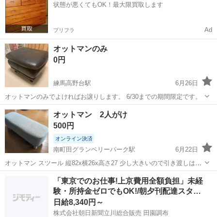
状態が悪くてもOK！最大限買取します
市》 人気の工場のお仕事 ◇電...
Ad
プリフラ
オットマンのみ
0円
練馬高野台駅
6月26日
オットマンのみでよければお譲りします。 6/30までの期間限定です。
東京
練馬区
練馬高野台駅
ソファ
譲り
オットマン 2人がけ
500円
オンライン決済
南町田グランベリーパーク駅
6月22日
オットマン スツール 縦82x横26x高さ27 少し大きいので引き渡しは基
本私の家付近が良いです。 南町田グランベリーパーク駅付近でも可で
東京
町田市
南町田グランベリーパーク駅
ソファ
「東京でのお仕事!上京費用全額負担」未経
すが、大きいのでクルマでの引き取りがよいと思います。
験・所持金ゼロでもOK!/朝夕刊配達スタ…
日給8,340円～
株式会社朝日新聞立川総合販売 田園調布