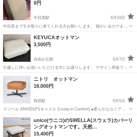
0円
中目黒駅
6月10日
中目黒まで引き取りに来てくれる方お願いします。 猫がいるのでまぁ
まぁ引っかかれてます。毛も掃除していますが付いていると思いま
東京
目黒区
中目黒駅
ソファ
KEYUCAオットマン
す。座り心地などは問題ありません。 同じく猫がいて、どーせこうな
3,500円
るし新品買うのはもったいないなと...
自由が丘駅
6月7日
引越しに伴いお使いいただける方にお譲りします。 デザイン用途でし
たので、ヘタリや目立つ汚れ痛みはありませんが、中古品ご理解の上
東京
目黒区
自由が丘駅
ソファ
KEYUCA
ニトリ オットマン
でご検討くださいませ。 ペット無し、喫煙無しです。 受渡場所は自由
16,000円
が丘近郊ですが、お取引決まっ...
西府駅
6月5日
スツール ANV001PSキャメル (Living in Comfort) ●柔らかなセミアニ
リンレザーを使用。 ●耐久性に優れたSバネを使用。 色：キャメル 主
東京
府中市
西府駅
ソファ
unico(ウニコ)のSWELLA(スウェラ)カバーリ
な素材：皮革（牛革） サイズ(約)：幅50×奥行40×高さ...
ングオットマンです。天然…
15,400円