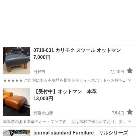
0710-031 カリモク スツール オットマン
7,000円
日野市
7月10日
★★★★★ ご自宅にある不要品を是非ジモティースポットへお持ち込
みしませんか？ 家電や家具、レジャー用品などが無料でまとめて持ち
東京
日野市
ソファ
現地
【受付中】オットマン 本革
込めます！ ※詳細はこちらのページをご確認ください。
13,000円
https://jmty.jp/a...
武蔵小山駅
7月4日
重厚感のある本革のオットマンです。 足は木材で作られており、安定
感があります。 傷も少なく、背面の布に破れもなく、美品です。 ※画
東京
目黒区
武蔵小山駅
ソファ
journal standard Furniture リルシリーズ
像内の本革ソファも出品中です 【サイズ】約61cm正方形、高さ約