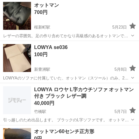
東京
羽村市
羽村駅
ソファ
ソファー
オットマン
ソファー¥74990円で販売されてます。 オットマン¥22990円で販売さ
700円
れてます。...
桜新町駅
5月23日
レザーの雰囲気、足の作り含めてかなり高級感のあるオットマンで
す。 しっかりとした重みもあり、おすすめです。
東京
世田谷区
桜新町駅
ソファ
レザー
LOWYA se036
100円
新豊洲駅
5月8日
LOWYAのソファに付属していた、オットマン（スツール）のみ、2点
です。 使用感はあります。 マンション住み、EVあります。 搬出はご
東京
江東区
新豊洲駅
ソファ
LOWYA
LOWYA ロウヤ L字カウチソファ オットマン
協力いただけますと幸いです。 https://item.rakuten.c...
付き ブラック レザー調
40,000円
竹橋駅
5月7日
引っ越しのため出品します。 ブラックのL字ソファです。 オットマン
付きでレイアウト変更可能。 モダン系、ホテルライク、シンプルイン
東京
千代田区
竹橋駅
ソファ
ロウヤ
オットマン60センチ正方形
テリア好きな方におすすめです。 使用に伴う多少のスレ等はあります
0円
が、まだまだ使用可能です。 ペ...