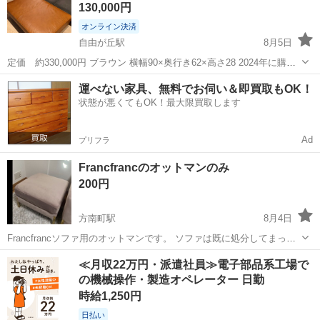
130,000円
オンライン決済
自由が丘駅
8月5日
定価 約330,000円 ブラウン 横幅90×奥行き62×高さ28 2024年に購入
しました。 マスターウォールのデニッシュソファシリーズのオットマ
東京
目黒区
自由が丘駅
ソファ
運べない家具、無料でお伺い＆即買取もOK！
ンです。 デニッシュソファも出品してますので、是非セットでご検討
状態が悪くてもOK！最大限買取します
ください。
Ad
プリフラ
Francfrancのオットマンのみ
200円
方南町駅
8月4日
Francfrancソファ用のオットマンです。 ソファは既に処分してまって
いるので、オットマンのみです。 ほとんど使っていなかった為、ヘタ
東京
杉並区
方南町駅
ソファ
≪月収22万円・派遣社員≫電子部品系工場で
レはないですがこの生地特有の汚れがあります。 2枚目の画像を参考
の機械操作・製造オペレーター 日勤
にしてください。 自宅...
時給1,250円
日払い