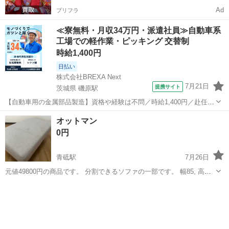
Ad
プリフラ
≪寮無料・月収34万円・派遣社員≫自動車系
工場での軽作業・ピッキング 交替制
時給1,400円
日払い
株式会社BREXA Next
7月21日
提携サイト
茨城県 磯原駅
【自動車用の金属部品製造】資格や経験は不問／時給1,400円／赴任旅
費会社負担／正社員登用のチャンスあり／食堂利用可能／マイカー通
茨城
北茨城市
磯原駅
その他
オットマン
勤OK《茨城県茨城市》 人気の工場のお仕事 ◇トラックの金属部品の
0円
製造◇ ★トラックの金属...
青砥駅
7月26日
元値49800円の商品です。 分割できるソファの一部です。 幅85, 高さ
40, 奥行き50cm 背もたれや足など分解可能です！ 【状態】 2023年1
東京
葛飾区
青砥駅
ソファ
月31日購入。書斎に置いて使用頻度が低かったため、へたり・破れ・
大...