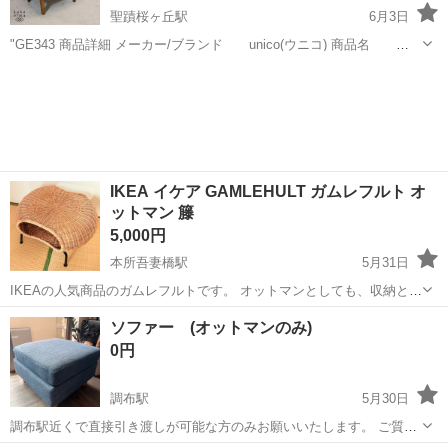
聖蹟桜ヶ丘駅
6月3日
"GE343 商品詳細 メーカー/ブランド unico(ウニコ) 商品名
SWELLA カバーリング オットマン サイズ 幅/57×奥行/46×高さ/41
東京
多摩市
聖蹟桜ヶ丘駅
ソファ
SWELLA
cm カジュアルで人気のインテリアシ...
IKEA イケア GAMLEHULT ガムレフルト オ
ットマン 籐
5,000円
本所吾妻橋駅
5月31日
IKEAの人気商品のガムレフルトです。 オットマンとしても、収納とし
ても使用できます。 IKEAでは9,900円で販売されています。 トレンド
東京
墨田区
本所吾妻橋駅
ソファ
ソファー (オットマンのみ)
のジャパンディにピッタリなので、インテリアにこだわりのある方に
0円
おすすめです。...
調布駅
5月30日
調布駅近くで直接引き渡しが可能な方のみお願いいたします。 ご質問
などお気軽にお願いいたします。