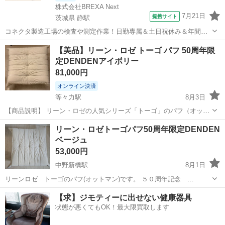
株式会社BREXA Next
7月21日
提携サイト
茨城県 静駅
コネクタ製造工場の検査や測定作業！日勤専属＆土日祝休み＆年間休
日128日★クリーンルーム内作業★マイカー通勤OK＆無料駐車場あり
茨城
常陸大宮市
静駅
その他
【美品】リーン・ロゼ トーゴ パフ 50周年限
★就業先食堂利用可！日払い制度あり！《茨城県常陸大宮市》 人気の
定DENDENアイボリー
工場のお仕事 ◇コネクタ製造工...
81,000円
オンライン決済
等々力駅
8月3日
【商品説明】 リーン・ロゼの人気シリーズ「トーゴ」のパフ（オット
マン）です。ブランド誕生50周年を記念して作られた限定モデルとな
東京
世田谷区
等々力駅
ソファ
リーン・ロゼトーゴパフ50周年限定DENDEN
っており、今後さらに希少価値が高まることが予想されます。 カラー
ベージュ
は人気のアイボリーで、どん...
53,000円
中野新橋駅
8月1日
リーンロゼ トーゴのパフ(オットマン)です。 ５０周年記念
DENDEN ソファーは売れてございません。 こちら、とても軽く、小
東京
中野区
中野新橋駅
ソファ
【求】ジモティーに出せない健康器具
学生でも持ち運びできます。 リビング移動していたため、汚れや、底
状態が悪くてもOK！最大限買取します
部分に破れがございます。...