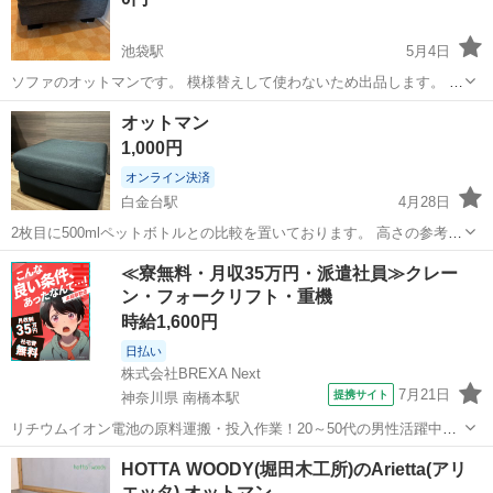
池袋駅
5月4日
ソファのオットマンです。 模様替えして使わないため出品します。 60
センチ正方形 高さ35センチ グレー 豊島区上池袋郵便局までの引き取
東京
豊島区
池袋駅
ソファ
正方形
オットマン
りお願い致します。
1,000円
オンライン決済
白金台駅
4月28日
2枚目に500mlペットボトルとの比較を置いております。 高さの参考に
してください。 受け取り場所に来れる方のみとなっております。 よろ
東京
港区
白金台駅
ソファ
ペットボトル
≪寮無料・月収35万円・派遣社員≫クレー
しくお願いいたします。
ン・フォークリフト・重機
時給1,600円
日払い
株式会社BREXA Next
7月21日
提携サイト
神奈川県 南橋本駅
リチウムイオン電池の原料運搬・投入作業！20～50代の男性活躍中★
ワンルーム寮完備！赴任旅費会社負担！年間休日130日★フォークリフ
神奈川
相模原市
南橋本駅
その他
HOTTA WOODY(堀田木工所)のArietta(アリ
ト免許お持ちの方、活躍中！就業先食堂利用可★《神奈川県相模原
エッタ) オットマン…