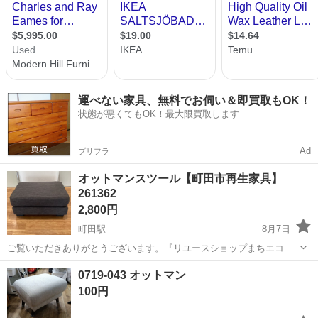
運べない家具、無料でお伺い＆即買取もOK！
状態が悪くてもOK！最大限買取します
Ad
プリフラ
オットマンスツール【町田市再生家具】
261362
2,800円
町田駅
8月7日
ご覧いただきありがとうございます。『リユースショップまちエコ』
です。 電話・メールでのお問い合わせにはお応えして居りませんご了
東京
町田市
町田駅
ソファ
リユース
0719-043 オットマン
承ください。 ◆商品の紹介 幅：86cm 奥行：63cm 高さ：39cm 重
100円
量：1...