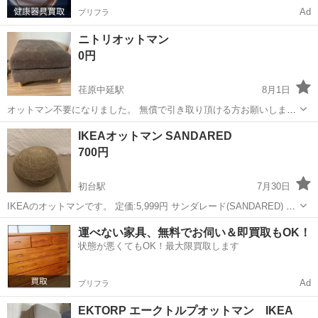
Ad
プリフラ
ニトリオットマン
0円
荏原中延駅
8月1日
オットマン不要になりました。 無償で引き取り頂ける方お願いしま
す。 一年程の使用です。 縦横約60cmほどです。
東京
品川区
荏原中延駅
ソファ
IKEAオットマン SANDARED
700円
初台駅
7月30日
IKEAのオットマンです。 定価:5,999円 サンダレード(SANDARED) お
手数ですが取り扱いなどはIKEA公式ホームページをご確認ください。
東京
渋谷区
初台駅
ソファ
運べない家具、無料でお伺い＆即買取もOK！
リムーバブルカバー 洗濯機で洗えます（30℃以下） ...
状態が悪くてもOK！最大限買取します
Ad
プリフラ
EKTORP エークトルプオットマン IKEA