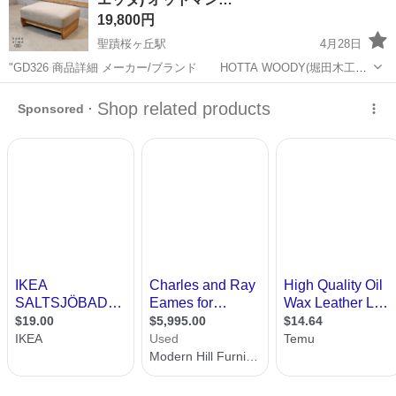
市》 人気の工場のお仕事 ◇電...
19,800円
聖蹟桜ヶ丘駅
4月28日
"GD326 商品詳細 メーカー/ブランド HOTTA WOODY(堀田木工所)
商品名 Arietta(アリエッタ)オットマン サイズ 幅/72×奥行/52×
東京
多摩市
聖蹟桜ヶ丘駅
ソファ
商品
高さ/32 cm HOTTA W...