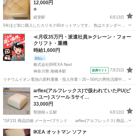
12,000円
経堂駅
6月13日
5年ほど前に購入したカリモク60オットマンです。 色はスタンダード
キャメル。 ※同色のロビーチェアも出品中です。 【購入価格】30000
東京
世田谷区
経堂駅
ソファ
カリモク
≪月収35万円・派遣社員≫クレーン・フォー
円ほど 【商品状態】傷なし。経年劣化によるヘタリあり。 【取引...
クリフト・重機
時給1,600円
日払い
株式会社BREXA Next
7月21日
提携サイト
神奈川県 南橋本駅
リチウムイオン電池の原料運搬・投入作業！20～50代の男性活躍中★
ワンルーム寮完備！赴任旅費会社負担！年間休日130日★フォークリフ
神奈川
相模原市
南橋本駅
その他
arflex(アルフレックス)で扱われていたPU(ピ
ト免許お持ちの方、活躍中！就業先食堂利用可★《神奈川県相模原
ーユー) スツール Sサイ…
市》 人気の工場のお仕事 ◇電...
33,000円
聖蹟桜ヶ丘駅
6月12日
"GF131 商品詳細 メーカー/ブランド arflex(アルフレックス) 商品
名 PU オットマン (S) サイズ 幅/60×奥行/60×高さ/34 cm アル
東京
多摩市
聖蹟桜ヶ丘駅
ソファ
arflex
IKEA オットマン ソファ
フレックスで取り扱われていたP...