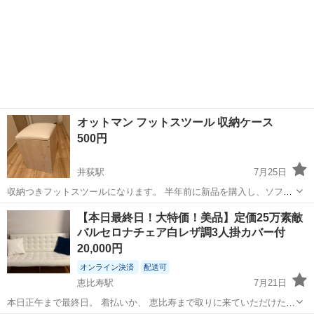
オットマン フットスツール 収納ケース
500円
井荻駅
7月25日
収納つきフットスツールになります。 半年前に新品を購入し、ソファ
の横に置いて使っていました。 サイズ 幅30、奥行30、高さ40cm 使用
東京
杉並区
井荻駅
ソファ
【本日最終日！大特価！美品】定価25万素敵
感も少なく比較的綺麗かと思いますが、素人判断になりますので詳細
バルセロナチェア白レザ調3人掛カバー付
は写真でご確認お願...
20,000円
オンライン決済
配送可
恵比寿駅
7月21日
本日正午まで最終日。 着払いか、 恵比寿まで取りに来ていただけた