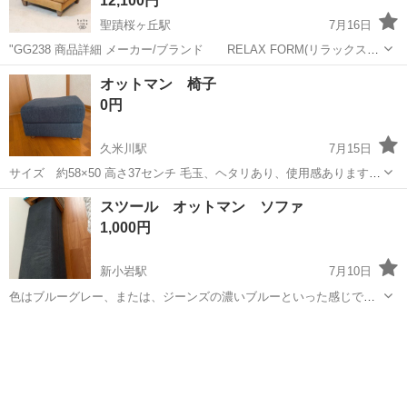
12,100円
聖蹟桜ヶ丘駅
7月16日
"GG238 商品詳細 メーカー/ブランド RELAX FORM(リラックスフ
ォーム)/関家具 商品名 コロンバス オットマン サイズ 幅/71×奥
東京
多摩市
聖蹟桜ヶ丘駅
ソファ
コロンバス
オットマン 椅子
行/60.5×高さ/37 cm RELAX ...
0円
久米川駅
7月15日
サイズ 約58×50 高さ37センチ 毛玉、ヘタリあり、使用感あります。
高さ37ですが、別売りの継ぎ足がついてます。 東村山市の運動公園駐
東京
東村山市
久米川駅
ソファ
スツール オットマン ソファ
車場まで取りに来て下さる方いましたらお願い致します。 お時間によ
1,000円
っては非対面でのお渡...
新小岩駅
7月10日
色はブルーグレー、または、ジーンズの濃いブルーといった感じです
できるだけ早くとりにきてくれる方を優先させていただきます。 よろ
東京
葛飾区
新小岩駅
ソファ
ブルー
しくおねがいします。 犬を飼ってます。 犬毛がついてます。できる限
り取りますが、取り切れない...