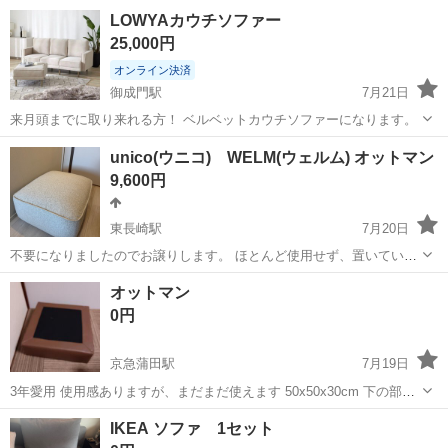
ら、非対面で引き渡しも可能です。 他も買っていただけたら、まとめ
東京
目黒区
恵比寿駅
ソファ
ホワイト
LOWYAカウチソファー
買い値引きあり。 定価25万相当。 バルセロナチェア 3人掛け イタ
25,000円
リアンレザー仕様 ...
オンライン決済
御成門駅
7月21日
来月頭までに取り来れる方！ ベルベットカウチソファーになります。
東京
港区
御成門駅
ソファ
LOWYA
unico(ウニコ) WELM(ウェルム) オットマン
9,600円
東長崎駅
7月20日
不要になりましたのでお譲りします。 ほとんど使用せず、置いていた
だけなのでかなりの美品です！ 2026/7/31までに取りに来ていただける
東京
豊島区
東長崎駅
ソファ
オットマン
方のみでお願いします。 メーカー/ブランド unico(ウニコ) 商品
0円
名 WEL...
京急蒲田駅
7月19日
3年愛用 使用感ありますが、まだまだ使えます 50x50x30cm 下の部分
のみのため、無料にしております (上の部分はありません) ノークレー
東京
大田区
京急蒲田駅
ソファ
無料
IKEA ソファ 1セット
ムノーリターンノーキャンセルでお願いいたします