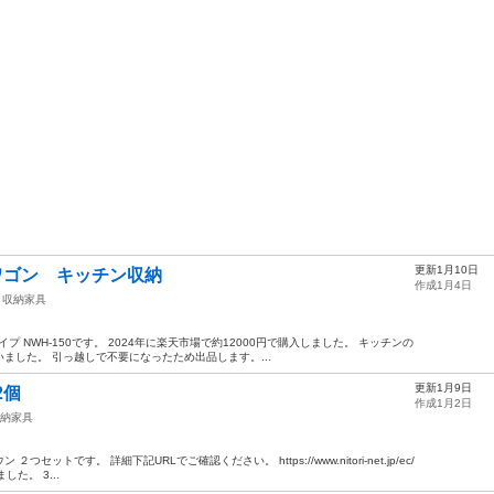
更新1月10日
間ワゴン キッチン収納
作成1月4日
収納家具
イプ NWH-150です。 2024年に楽天市場で約12000円で購入しました。 キッチンの
ました。 引っ越しで不要になったため出品します。...
更新1月9日
し2個
作成1月2日
納家具
ットです。 詳細下記URLでご確認ください。 https://www.nitori-net.jp/ec/
ました。 3...