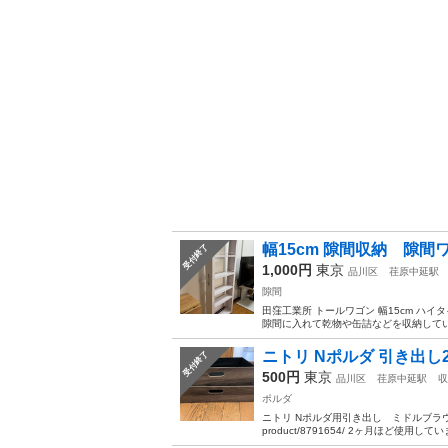
幅15cm 隙間収納 隙
受付終了
1,000円
東京
品川区
荏原中延駅
隙間
田窪工業所 トールワゴン 幅15cm ハイタ
隙間に入れて乾物や缶詰などを収納してい
ニトリ Nポルダ 引き出
受付終了
500円
東京
品川区
荏原中延駅
収
ポルダ
ニトリ Nポルダ用引き出し ミドルブラウン ２つセ
product/8791654/ 2ヶ月ほど使用してい