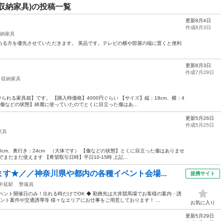
収納家具)の投稿一覧
更新8月4日
作成8月3日
納家具
くれる方を優先させていただきます。 美品です。テレビの横や部屋の端に置くと便利
更新8月3日
作成7月29日
収納家具
られる家具箱】です。 【購入時価格】4000円ぐらい 【サイズ】縦：19cm、横：4
 【傷などの状態】綺麗に使っていたのでとくに目立った傷はあ...
更新5月26日
作成5月25日
家具
100cm、奥行き：24cm （大体です） 【傷などの状態】とくに目立った傷はありませ
だまだ使えます 【希望取引日時】平日10-15時 上記...
す★／／神奈川県や都内の各種イベント会場...
提携サイト
中延駅
警備員
ベント開催日のみ！出れる時だけでOK ◆ 勤務先は大井競馬場でお客様の案内・誘
ント案件や交通誘導等 様々なエリアにお仕事をご用意しております！ ...
お気に入り
更新5月29日