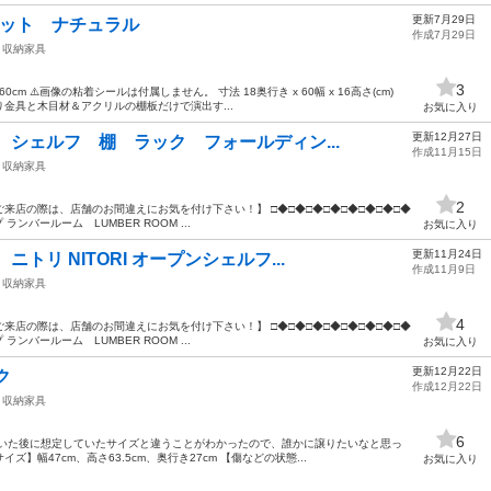
更新7月29日
セット ナチュラル
作成7月29日
収納家具
3
cm ⚠️画像の粘着シールは付属しません。 寸法 18奥行き x 60幅 x 16高さ(cm)
金具と木目材＆アクリルの棚板だけで演出す...
お気に入り
更新12月27日
 シェルフ 棚 ラック フォールディン...
作成11月15日
収納家具
2
来店の際は、店舗のお間違えにお気を付け下さい！】 □◆□◆□◆□◆□◆□◆□◆□◆
ンバールーム LUMBER ROOM ...
お気に入り
更新11月24日
トリ NITORI オープンシェルフ...
作成11月9日
収納家具
4
来店の際は、店舗のお間違えにお気を付け下さい！】 □◆□◆□◆□◆□◆□◆□◆□◆
ンバールーム LUMBER ROOM ...
お気に入り
更新12月22日
ク
作成12月22日
収納家具
6
届いた後に想定していたサイズと違うことがわかったので、誰かに譲りたいなと思っ
ズ】幅47cm、高さ63.5cm、奥行き27cm 【傷などの状態...
お気に入り