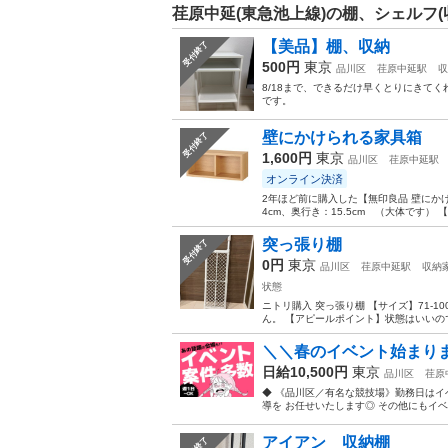
荏原中延(東急池上線)の棚、シェルフ(
【美品】棚、収納
受付終了
500円
東京
品川区
荏原中延駅
収
8/18まで、できるだけ早くとりにきて
です。
壁にかけられる家具箱
受付終了
1,600円
東京
品川区
荏原中延駅
オンライン決済
2年ほど前に購入した【無印良品 壁にかけ
4cm、奥行き：15.5cm （大体です）
突っ張り棚
受付終了
0円
東京
品川区
荏原中延駅
収納
状態
ニトリ購入 突っ張り棚 【サイズ】71-
ん。 【アピールポイント】状態はいいのでま
＼＼春のイベント始まりま
日給10,500円
東京
品川区
荏原
◆ 《品川区／有名な競技場》勤務日はイ
導を お任せいたします◎ その他にもイベ
アイアン 収納棚