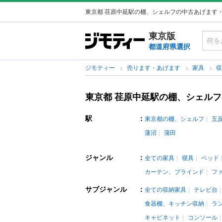
東京都 荏原中延駅の棚、シェルフの中古あげます
東京版
都道府県選択
ジモティー
売ります・あげます
家具
東京都 荏原中延駅の棚、シェル
駅
：
東京都の棚、シェルフ
五
蓮沼
蒲田
ジャンル
：
全ての家具
寝具
ベッド
カーテン、ブラインド
フ
サブジャンル
：
全ての収納家具
テレビ台
食器棚、キッチン収納
ラ
キャビネット
コンソール