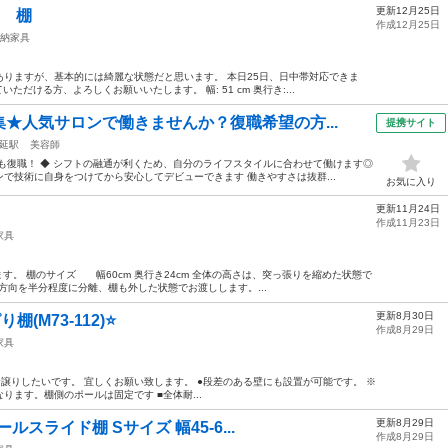
更新12月25日
ック 棚
作成12月25日
納家具
りますが、基本的には綺麗な状態だと思います。 本日25日、日中帯対応できま
だける方、よろしくお願いいたします。 幅: 51 cm 奥行き:...
★人気サロンで働きませんか？復職希望の方...
提携サイト
延駅
美容師
も復職！ ◆ シフトの融通が利くため、自分のライフスタイルに合わせて働けます◎
で技術に自身をつけてから安心してデビューできます 働きやすさは抜群...
お気に入り
更新11月24日
作成11月23日
家具
す。 棚のサイズ 幅60cm 奥行き24cm 全体の高さは、突っ張りを縮めた状態で
手方向を半分程度に分離、棚も外した状態でお渡しします。...
更新8月30日
M73-112)⭐️
作成8月29日
家具
 お譲りしたいです。 宜しくお願い致します。 ●段差のある壁にも設置が可能です。 ※
ます。棚側のポールは固定です ■全体耐...
更新8月29日
ルスライド棚 Sサイズ 幅45-6...
作成8月29日