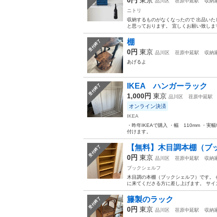
品川区
荏原中延駅
収納
ニトリ
収納するものがなくなったので 出品いたし
と思っております。 宜しくお願い致します。
棚
受付終了
0円
東京
品川区
荏原中延駅
収納
あげるよ
IKEA ハンガーラック
受付終了
1,000円
東京
品川区
荏原中延駅
オンライン決済
IKEA
・昨年IKEAで購入 ・幅 110mm ・
付けます。
【無料】木目調本棚（ブ
受付終了
0円
東京
品川区
荏原中延駅
収納
ブックシェルフ
木目調の本棚（ブックシェルフ）です。 
に来てくださる方に差し上げます。 サイズ 高さ1
籐製のラック
受付終了
0円
東京
品川区
荏原中延駅
収納