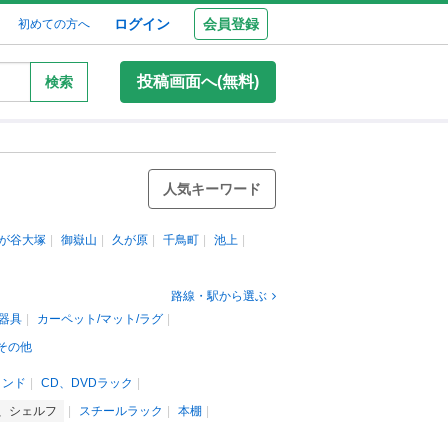
ログイン
会員登録
初めての方へ
投稿画面へ(無料)
検索
人気キーワード
が谷大塚
御嶽山
久が原
千鳥町
池上
路線・駅から選ぶ
器具
カーペット/マット/ラグ
その他
タンド
CD、DVDラック
、シェルフ
スチールラック
本棚