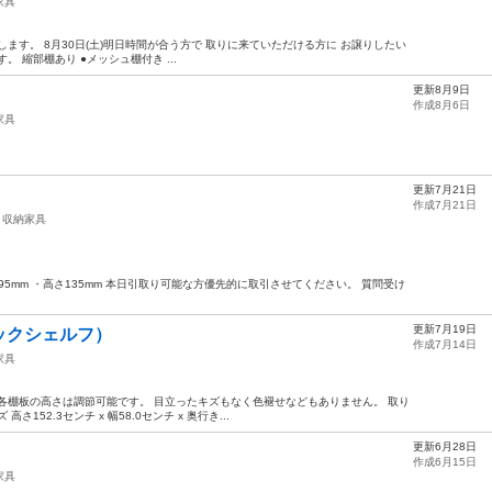
家具
ます。 8月30日(土)明日時間が合う方で 取りに来ていただける方に お譲りしたい
 縮部棚あり ●メッシュ棚付き ...
更新8月9日
作成8月6日
家具
更新7月21日
作成7月21日
収納家具
実幅95mm ・高さ135mm 本日引取り可能な方優先的に取引させてください。 質問受け
更新7月19日
ックシェルフ）
作成7月14日
家具
各棚板の高さは調節可能です。 目立ったキズもなく色褪せなどもありません。 取り
52.3センチ x 幅58.0センチ x 奥行き...
更新6月28日
作成6月15日
家具