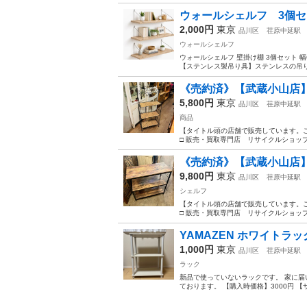
ウォールシェルフ 3個
2,000円
東京
品川区
荏原中延駅
ウォールシェルフ
ウォールシェルフ 壁掛け棚 3個セット 幅60
【ステンレス製吊り具】ステンレスの吊り
《売約済》【武蔵小山店】
5,800円
東京
品川区
荏原中延駅
商品
【タイトル頭の店舗で販売しています。ご
□ 販売・買取専門店 リサイクルショップ ラ
《売約済》【武蔵小山店】 ニ
9,800円
東京
品川区
荏原中延駅
シェルフ
【タイトル頭の店舗で販売しています。ご
□ 販売・買取専門店 リサイクルショップ ラ
YAMAZEN ホワイトラッ
1,000円
東京
品川区
荏原中延駅
ラック
新品で使っていないラックです。 家に
ております。 【購入時価格】3000円 【サイ