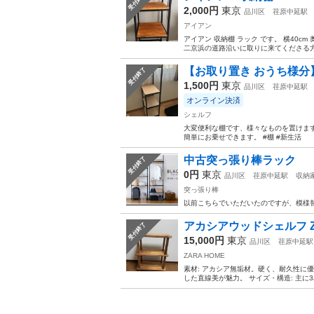
受付終了
2,000円
東京
品川区
荏原中延駅
アイアン
アイアン 収納棚 ラック です。 横40cm
二京浜の道路沿いに取りに来てくださる
【お取り置き おうち様分
受付終了
1,500円
東京
品川区
荏原中延駅
オンライン決済
シェルフ
大変便利な棚です、様々なものを置けます
簡単にお乗せできます。 #棚 #新生活
中古突っ張り棒ラック
受付終了
0円
東京
品川区
荏原中延駅
収納
突っ張り棒
以前こちらでいただいたのですが、模様
アカシアウッドシェルフ ZA
受付終了
15,000円
東京
品川区
荏原中延駅
ZARA HOME
素材: アカシア無垢材。硬く、耐久性に
した直線美が魅力。 サイズ・構造: 主に