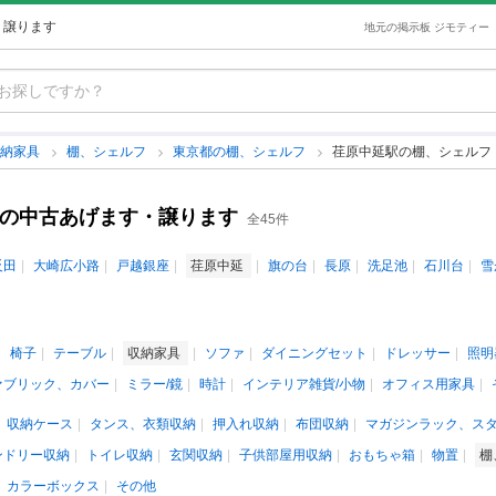
・譲ります
地元の掲示板 ジモティー
収納家具
棚、シェルフ
東京都の棚、シェルフ
荏原中延駅の棚、シェルフ
フの中古あげます・譲ります
全45件
反田
大崎広小路
戸越銀座
荏原中延
旗の台
長原
洗足池
石川台
雪
椅子
テーブル
収納家具
ソファ
ダイニングセット
ドレッサー
照明
ァブリック、カバー
ミラー/鏡
時計
インテリア雑貨/小物
オフィス用家具
収納ケース
タンス、衣類収納
押入れ収納
布団収納
マガジンラック、ス
ンドリー収納
トイレ収納
玄関収納
子供部屋用収納
おもちゃ箱
物置
棚
カラーボックス
その他