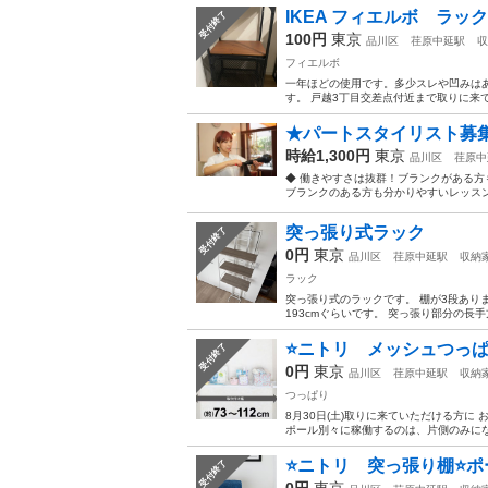
IKEA フィエルボ ラ
受付終了
100円
東京
品川区
荏原中延駅
収
フィエルボ
一年ほどの使用です。多少スレや凹みはあ
す。 戸越3丁目交差点付近まで取りに来ていた
★パートスタイリスト募集
時給1,300円
東京
品川区
荏原中
◆ 働きやすさは抜群！ブランクがある方
ブランクのある方も分かりやすいレッスン
突っ張り式ラック
受付終了
0円
東京
品川区
荏原中延駅
収納
ラック
突っ張り式のラックです。 棚が3段ありま
193cmぐらいです。 突っ張り部分の長
⭐️ニトリ メッシュつっぱり棚(
受付終了
0円
東京
品川区
荏原中延駅
収納
つっぱり
8月30日(土)取りに来ていただける方に
ポール別々に稼働するのは、片側のみになり
⭐️ニトリ 突っ張り棚⭐️ポー
受付終了
0円
東京