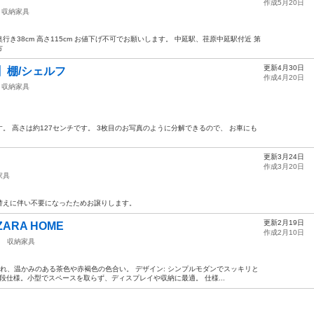
作成5月20日
収納家具
 奥行き38cm 高さ115cm お値下げ不可でお願いします。 中延駅、荏原中延駅付近 第
方
更新4月30日
】棚/シェルフ
作成4月20日
収納家具
。 高さは約127センチです。 3枚目のお写真のように分解できるので、 お車にも
更新3月24日
作成3月20日
家具
替えに伴い不要になったためお譲りします。
更新2月19日
RA HOME
作成2月10日
収納家具
優れ、温かみのある茶色や赤褐色の色合い。 デザイン: シンプルモダンでスッキリと
3段仕様。小型でスペースを取らず、ディスプレイや収納に最適。 仕様...