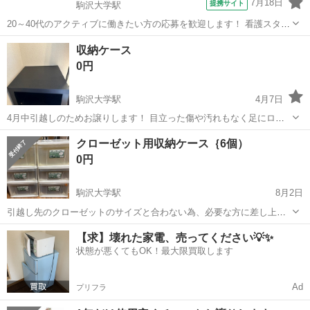
7月18日
提携サイト
駒沢大学駅
20～40代のアクティブに働きたい方の応募を歓迎します！ 看護スタッ
フオープニング 新設老人ホーム KS2 【アピールポイント】 *最短3日
東京
駒沢大学駅
看護師
収納ケース
でお仕事開始!スピーディーでスムーズな転職* *お仕事にブランクのあ
0円
る方も積極...
駒沢大学駅
4月7日
4月中引越しのためお譲りします！ 目立った傷や汚れもなく足にロー
ラーが付いてるのでとても便利です！ 本日中取りに来れる方すぐ渡し
東京
世田谷区
駒沢大学駅
収納家具
た物
クローゼット用収納ケース｛6個）
ます❗️
0円
駒沢大学駅
8月2日
引越し先のクローゼットのサイズと合わない為、必要な方に差し上げ
ます。 サイズは写真に写っているので参考にされてください。
東京
世田谷区
駒沢大学駅
収納家具
クローゼット
【求】壊れた家電、売ってください💡✨
状態が悪くてもOK！最大限買取します
Ad
プリフラ