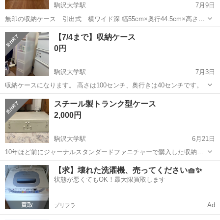
駒沢大学駅
7月9日
無印の収納ケース 引出式 横ワイド深 幅55cm×奥行44.5cm×高さ
30cm 室内のクローゼット内で使用していたので比較的きれいです。
東京
世田谷区
駒沢大学駅
収納家具
【7/4まで】収納ケース
正面の引き出しの下部分に少し汚れがあります（写真5枚目）
0円
駒沢大学駅
7月3日
収納ケースになります。 高さは100センチ、奥行きは40センチです。
東京
世田谷区
駒沢大学駅
収納家具
ケース
スチール製トランク型ケース
2,000円
駒沢大学駅
6月21日
10年ほど前にジャーナルスタンダードファニチャーで購入した収納ケ
ースです。裏面に床に傷が付くのを防ぐために保護シートを4カ所貼っ
東京
世田谷区
駒沢大学駅
収納家具
【求】壊れた洗濯機、売ってください🧺✨
ています。 【サイズ】縦：21cm、横：64cm、奥行き：35.5cm （大
状態が悪くてもOK！最大限買取します
体です） 【傷など...
Ad
プリフラ