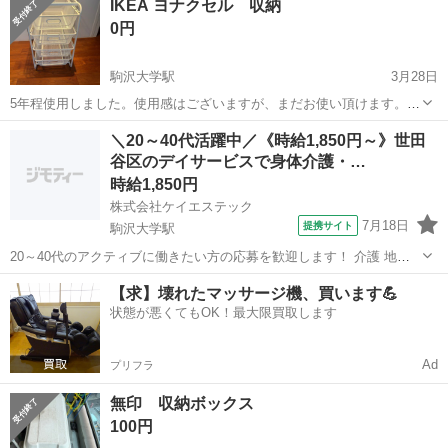
IKEA ヨナクセル 収納
0円
駒沢大学駅
3月28日
5年程使用しました。使用感はございますが、まだお使い頂けます。
交渉成立後、引き取り場所の住所をお伝え致します。
東京
世田谷区
駒沢大学駅
収納家具
ヨナクセル
＼20～40代活躍中／《時給1,850円～》世田
谷区のデイサービスで身体介護・…
時給1,850円
株式会社ケイエステック
7月18日
提携サイト
駒沢大学駅
20～40代のアクティブに働きたい方の応募を歓迎します！ 介護 地域
に貢献 明るいデイサービス KS5 *お仕事探しから入職後もしっかり寄
東京
駒沢大学駅
介護
【求】壊れたマッサージ機、買います💪
り添います* 「希望条件を叶えてもらえるの?」 →専任の営業担当が条
状態が悪くてもOK！最大限買取します
件交渉しま...
Ad
プリフラ
無印 収納ボックス
100円