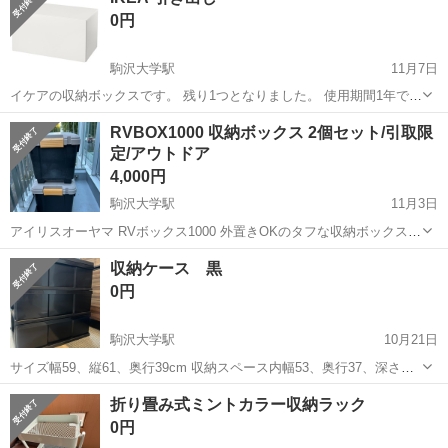
0円
る為、お子様の...
駒沢大学駅
11月7日
イケアの収納ボックスです。 残り1つとなりました。 使用期間1年で補
強が必要な箇所もあります。 出し入れを頻繁にしてなかったため、破
東京
世田谷区
駒沢大学駅
収納家具
IKEA
RVBOX1000 収納ボックス 2個セット/引取限
損などはないですがねじ緩みなどがあります。 ・カラー：ホワイト ・
定/アウトドア
サイズ：約90cm x ...
4,000円
駒沢大学駅
11月3日
アイリスオーヤマ RVボックス1000 外置きOKのタフな収納ボックスで
す。 🌲キャンプギア収納、車載、ガレージ整備に最適。 耐久性が高
東京
世田谷区
駒沢大学駅
収納家具
ボックス
収納ケース 黒
く、カスタム派や車中泊勢にも人気の定番モデル。 ・サイズ：写真を
0円
ご確認ください（10...
駒沢大学駅
10月21日
サイズ幅59、縦61、奥行39cm 収納スペース内幅53、奥行37、深さ
16cm(素人採寸) プラスチック製で軽いため移動しやすいです。 3段 カ
東京
目黒区
駒沢大学駅
収納家具
ケース
折り畳み式ミントカラー収納ラック
ラーはブラック 上に物も置けます 2年ほど、雑貨類や衣類入れとして
0円
使用してい...