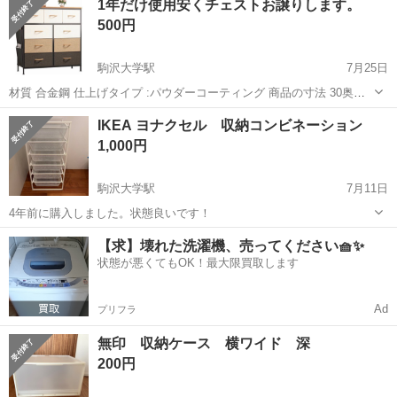
1年だけ使用安くチェストお譲りします。
500円
駒沢大学駅
7月25日
材質 合金鋼 仕上げタイプ :パウダーコーティング 商品の寸法 30奥行
き x 100幅 x 98高さ cm 引き出しの数 10 色 :キャラメル 【大容量の4
東京
世田谷区
駒沢大学駅
収納家具
チェスト
IKEA ヨナクセル 収納コンビネーション
段10杯収納】 豊富な収納力で、普段の袋やタオルなどすっきり収納...
1,000円
駒沢大学駅
7月11日
4年前に購入しました。状態良いです！
東京
世田谷区
駒沢大学駅
収納家具
【求】壊れた洗濯機、売ってください🧺✨
状態が悪くてもOK！最大限買取します
Ad
プリフラ
無印 収納ケース 横ワイド 深
200円