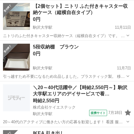
【2個セット】ニトリ ふた付きキャスター収
納ケース（縦横自在タイプ）
0円
駒沢大学駅
11月11日
ニトリのふた付きキャスター収納ケース（縦横自在タイプ）です。 サ
イズ：幅40cm × 奥行50cm × 高さ30.5cm ※向きを変えて縦置き・横
東京
世田谷区
駒沢大学駅
収納家具
キャスター
5段収納棚 ブラウン
置きどちらでも使えます。 長年使用しているため使用感はあります。
0円
...
駒沢大学駅
11月7日
引っ越すため不要になるため出品しました。プラスティック製。 移動
するときに棚がずれやすいです。 取引11/22から24日引き取り可能な
東京
世田谷区
駒沢大学駅
収納家具
＼20～40代活躍中／【時給2,550円～】駒沢
方を優先に取引させていただきますのでよろしくお願いします。 横：
大学駅エリアのデイサービスで看…
よろしくお願いします
53cm 奥行...
時給2,550円
株式会社ケイエステック
7月18日
提携サイト
駒沢大学駅
20～40代のアクティブに働きたい方の応募を歓迎します！ 看護 服薬
管理など 経験を活かせる明るいデイサービス KS2 *子育てママさんに
東京
駒沢大学駅
看護師
IKEA 引き出し
嬉しいシフトの融通が利く職場* 現在も多数のママさんが在籍されてい