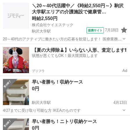
取り出します） 4/27までに受け取り可能な方 ニトリの収納ケースです
東京
世田谷区
駒沢大学駅
収納家具
ニトリ
＼20～40代活躍中／《時給2,550円～》駒沢
【外寸(約)】 幅18×奥行40×高さ85cm
大学駅エリアの介護施設で健康管…
時給2,550円
株式会社ケイエステック
7月18日
提携サイト
駒沢大学駅
20～40代のアクティブに働きたい方の応募を歓迎します！ 医療業務
地域に貢献 ほのぼの介護施設 KS2 【アピールポイント】 *最短3日で
東京
駒沢大学駅
看護師
【夏の大掃除🧹】いらない人形、査定します❗️
お仕事開始!スピーディーでスムーズな転職* *お仕事にブランクのある
状態が悪くてもOK！最大限買取します
方も積極採...
Ad
プリフラ
早い者勝ち！収納ケース
0円
駒沢大学駅
4月13日
4/27までに受け取り可能な方 IKEAのものです
東京
世田谷区
駒沢大学駅
収納家具
ケース
早い者勝ち！ニトリ収納ケース
0円