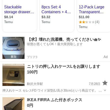
【求】壊れた洗濯機、売ってください🧺✨
状態が悪くてもOK！最大限買取します
Ad
プリフラ
ニトリの押し入れケースLをお譲りします
100円
駒沢大学駅
7月28日
押入れケース セレスFD ワイド深型(L/高さ30cm)という商品です。 サ
イズは写真4枚目。 数年使いましたが、引っ越しするのでお譲りしま
東京
世田谷区
駒沢大学駅
収納家具
IKEA FIRRA ふた付きボックス
す。 状態は写真でご確認ください。多少の傷はありますが、まだ使え
0円
るかと思います...