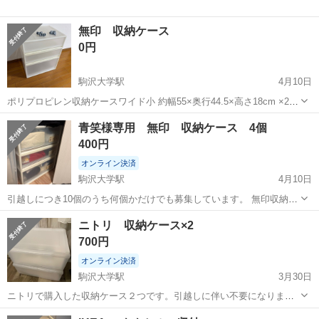
無印 収納ケース
0円
駒沢大学駅
4月10日
ポリプロピレン収納ケースワイド小 約幅55×奥行44.5×高さ18cm ×2個
ポリプロピレン収納ケースワイド大 約幅55×奥行44.5×高さ30cm ポリ
東京
目黒区
駒沢大学駅
収納家具
ケース
青笑様専用 無印 収納ケース 4個
プロピレン収納ケース用キャスター ×8個
400円
オンライン決済
駒沢大学駅
4月10日
引越しにつき10個のうち何個かだけでも募集しています。 無印収納ケ
ース 幅55 奥行き44.5 高さ18 4つ 幅55 奥行き44.5 高さ24 4つ 幅55 奥
東京
世田谷区
駒沢大学駅
収納家具
無印
ニトリ 収納ケース×2
行き44.5 高さ30 1つ 幅40 奥行き65 高さ18 1...
700円
オンライン決済
駒沢大学駅
3月30日
ニトリで購入した収納ケース２つです。引越しに伴い不要になりまし
たのでお譲りします。 横40cm、奥行き51cm、高さ19cmでした。
東京
世田谷区
駒沢大学駅
収納家具
ニトリ