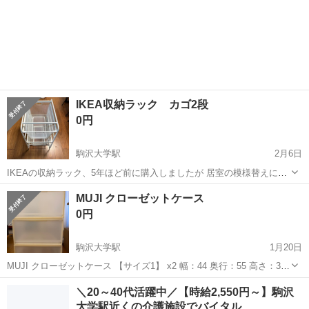
IKEA収納ラック カゴ2段
0円
駒沢大学駅
2月6日
IKEAの収納ラック、5年ほど前に購入しましたが 居室の模様替えによ
り、不要になったのでお譲り致します。 多少の使用感等ありますが通
東京
世田谷区
駒沢大学駅
収納家具
ラック
MUJI クローゼットケース
常使用には問題無いと思います。 組み立て用の付属品が無いため、現
0円
状品でお引き取りをお願いしま...
駒沢大学駅
1月20日
MUJI クローゼットケース 【サイズ1】 x2 幅：44 奥行：55 高さ：30
【サイズ2】 x1 幅：44 奥行：55 高さ：18
東京
世田谷区
駒沢大学駅
収納家具
MUJI
＼20～40代活躍中／【時給2,550円～】駒沢
大学駅近くの介護施設でバイタル…