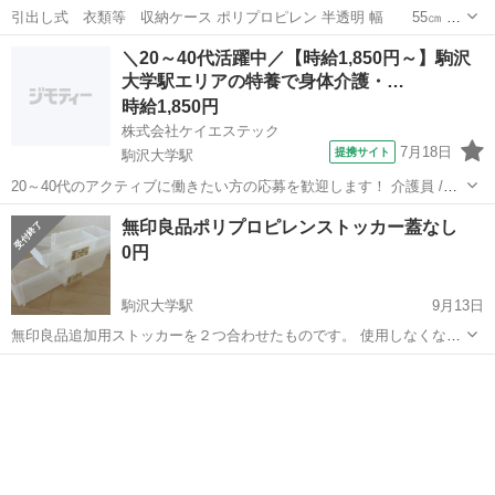
引出し式 衣類等 収納ケース ポリプロピレン 半透明 幅 55㎝ 奥
行 45㎝ 高さ 23㎝ ややキズや汚れあります ※仕事があるためお渡
東京
世田谷区
駒沢大学駅
収納家具
ケース
＼20～40代活躍中／【時給1,850円～】駒沢
しは基本的に夜になります 休みの日は昼の時間帯でもお渡しできます
大学駅エリアの特養で身体介護・…
が休みが不...
時給1,850円
株式会社ケイエステック
7月18日
提携サイト
駒沢大学駅
20～40代のアクティブに働きたい方の応募を歓迎します！ 介護員 /
《働く主フさん多数》特養 KS5 *<融通が利くので働きやすい!主婦・
東京
駒沢大学駅
介護
無印良品ポリプロピレンストッカー蓋なし
主夫さん多数活躍中>* ・お仕事にブランクのある方も積極採用中 ・平
0円
日のみOK...
駒沢大学駅
9月13日
無印良品追加用ストッカーを２つ合わせたものです。 使用しなくなっ
たためお譲りします。
東京
世田谷区
駒沢大学駅
収納家具
ポリプロピレンストッカー