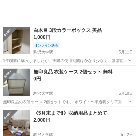
白木目 3段カラーボックス 美品
1,000円
オンライン決済
駒沢大学駅
5月11日
1年弱前に購入しましたが、実際の使用期間はかなり少なく、ほぼ使用
していない部屋に置いていました。 傷や汚れもなく、比較的綺麗な状
東京
世田谷区
駒沢大学駅
収納家具
組み立て
無印良品 衣装ケース 2個セット 無料
態です！ 白の木目調デザインで、お部屋にも馴染みやすいと思います
0円
◎ サイズ 高さ：約88cm...
駒沢大学駅
5月10日
無印良品の衣装ケース 2個セットです。 ホワイト〜半透明クリア系の
シンプルなデザインで、 クローゼット収納や子供服収納などに使いや
東京
世田谷区
駒沢大学駅
収納家具
無印良品
《5月末まで‼️》収納用品まとめて
すいサイズ感です。 【サイズ】 詳細は画像のメジャーをご確認くださ
2,000円
い。 おおよそ ・幅：約...
駒沢大学駅
5月2日