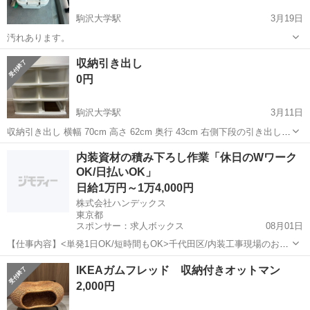
駒沢大学駅
3月19日
汚れあります。
東京
世田谷区
駒沢大学駅
収納家具
無印
収納引き出し
0円
駒沢大学駅
3月11日
収納引き出し 横幅 70cm 高さ 62cm 奥行 43cm 右側下段の引き出しが
欠損してます。
東京
世田谷区
駒沢大学駅
収納家具
内装資材の積み下ろし作業「休日のWワーク
OK/日払いOK」
日給1万円～1万4,000円
株式会社ハンデックス
東京都
スポンサー：求人ボックス
08月01日
【仕事内容】<単発1日OK/短時間もOK>千代田区/内装工事現場のお手
伝い/履歴書不要/日払いOK/WワークOK 〈養生・軽作業スタッフ〉 超
アルバイト・パート
IKEAガムフレッド 収納付きオットマン
短期・単発バイト大募集! 日払いOK・1日からOKの 「短時間」アルバ
2,000円
イト! もちろんフ...