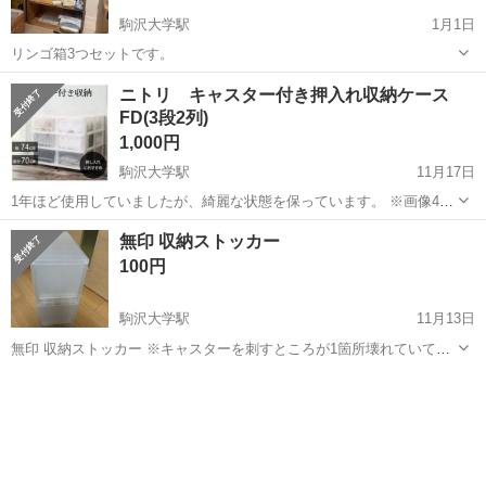
駒沢大学駅
1月1日
リンゴ箱3つセットです。
東京
世田谷区
駒沢大学駅
収納家具
リンゴ
ニトリ キャスター付き押入れ収納ケース
FD(3段2列)
1,000円
駒沢大学駅
11月17日
1年ほど使用していましたが、綺麗な状態を保っています。 ※画像4枚
目：横部分にすれ傷がありますが、押入れに入れると見えない部分か
東京
世田谷区
駒沢大学駅
収納家具
押入れ
無印 収納ストッカー
と思います お渡し当日はアルコール消毒をして綺麗にした状態でお渡
100円
しいたします。 駒沢大学駅徒...
駒沢大学駅
11月13日
無印 収納ストッカー ※キャスターを刺すところが1箇所壊れていて、
キャスターをつけることができません ※上の角(後ろ側)に欠けがあり
東京
世田谷区
駒沢大学駅
収納家具
ストッカー
ました。 MUJI 無印良品 収納ケース