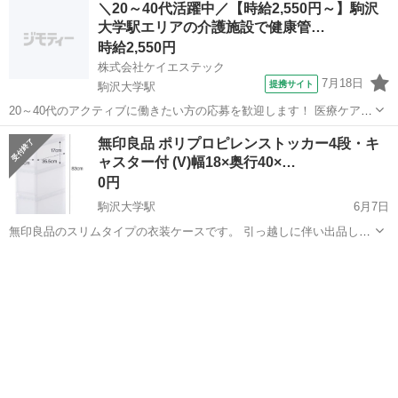
＼20～40代活躍中／【時給2,550円～】駒沢
大学駅エリアの介護施設で健康管…
時給2,550円
株式会社ケイエステック
7月18日
提携サイト
駒沢大学駅
20～40代のアクティブに働きたい方の応募を歓迎します！ 医療ケア
登録制 老健 KS2 *<あなたのスキルを必要としている職場がありま
東京
駒沢大学駅
その他
無印良品 ポリプロピレンストッカー4段・キ
す!>* ・もっといい給料で働きたい! ・人間関係良好な環境がいい! ・
ャスター付 (V)幅18×奥行40×…
長期で安...
0円
駒沢大学駅
6月7日
無印良品のスリムタイプの衣装ケースです。 引っ越しに伴い出品しま
す。使用に伴う傷、汚れありますが問題ない方にお譲りします。 駒沢
東京
世田谷区
駒沢大学駅
収納家具
大学駅付近に取りに来ていただける方限定でお願いいたします。