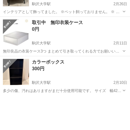
駒沢大学駅
2月26日
インテリアとして飾ってました。 ※ペット飼っておりません。 ※ 家
族に喫煙者おりません。 取りに来て下さる方優先します。
東京
目黒区
駒沢大学駅
収納家具
IKEA
取引中 無印衣装ケース
0円
駒沢大学駅
2月11日
無印良品の衣装ケース3つ まとめて引き取ってくれる方でお願いいた
します
東京
世田谷区
駒沢大学駅
収納家具
無印
カラーボックス
300円
駒沢大学駅
2月10日
多少の傷、汚れはありますがまだ十分使用可能です。 サイズ 幅42、
高さ89、奥行き29
東京
世田谷区
駒沢大学駅
収納家具
汚れ