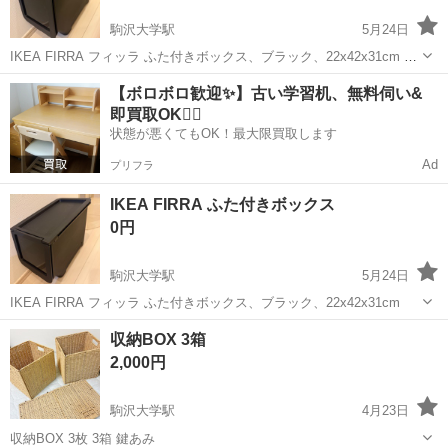
駒沢大学駅
5月24日
IKEA FIRRA フィッラ ふた付きボックス、ブラック、22x42x31cm 写
真の汚れがあります。
東京
世田谷区
駒沢大学駅
収納家具
FIRRA
【ボロボロ歓迎✨】古い学習机、無料伺い&
即買取OK🙆‍♀️
状態が悪くてもOK！最大限買取します
Ad
プリフラ
IKEA FIRRA ふた付きボックス
0円
駒沢大学駅
5月24日
IKEA FIRRA フィッラ ふた付きボックス、ブラック、22x42x31cm
東京
世田谷区
駒沢大学駅
収納家具
ボックス
収納BOX 3箱
2,000円
駒沢大学駅
4月23日
収納BOX 3枚 3箱 鍵あみ