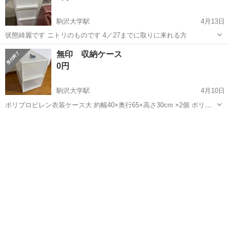
駒沢大学駅
4月13日
状態綺麗です ニトリのものです 4／27までに取りに来れる方
東京
世田谷区
駒沢大学駅
収納家具
ニトリ
無印 収納ケース
0円
駒沢大学駅
4月10日
ポリプロピレン衣装ケース大 約幅40×奥行65×高さ30cm ×2個 ポリプ
ロピレン収納ケース用キャスター×4個
東京
目黒区
駒沢大学駅
収納家具
ケース