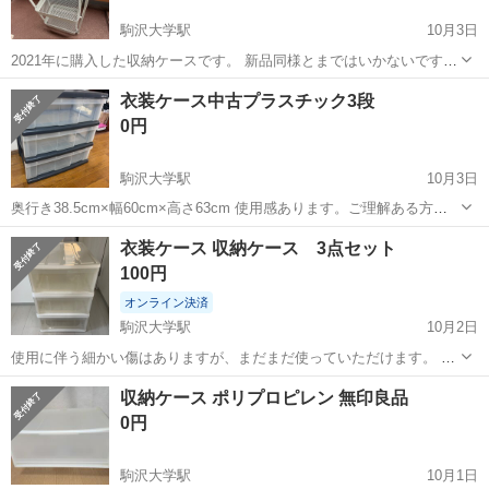
駒沢大学駅
10月3日
2021年に購入した収納ケースです。 新品同様とまではいかないです
が、使用に支障はないかと思います。※使用感はありますのでご理解
東京
世田谷区
駒沢大学駅
収納家具
ラック
衣装ケース中古プラスチック3段
いただける方のみでお願いいたします。 ・サイズ(全体) W400 D290
0円
H760 ・棚1...
駒沢大学駅
10月3日
奥行き38.5cm×幅60cm×高さ63cm 使用感あります。ご理解ある方、
なるべく早く取りに来てくれる方を優先したいと思います。深沢坂上
東京
世田谷区
駒沢大学駅
収納家具
プラスチック
衣装ケース 収納ケース 3点セット
サミット隣です。
100円
オンライン決済
駒沢大学駅
10月2日
使用に伴う細かい傷はありますが、まだまだ使っていただけます。 1
番上の段のケースは上部に凹みがあります。 【サイズ(1個あたり)】
東京
世田谷区
駒沢大学駅
収納家具
ケース
収納ケース ポリプロピレン 無印良品
縦：19cm、横：39cm、奥行き：64.5cm 【希望取引場所】世田谷区
0円
弦巻のココス駐車...
駒沢大学駅
10月1日