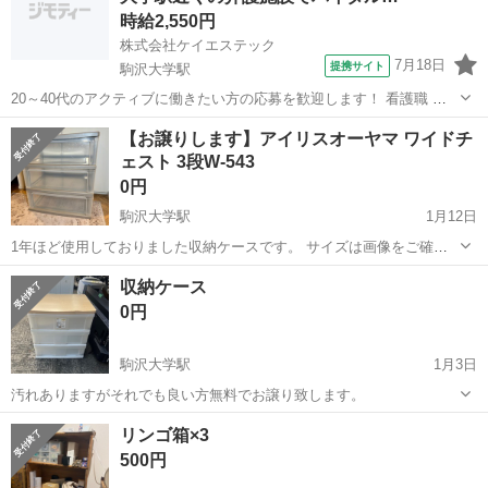
時給2,550円
株式会社ケイエステック
7月18日
提携サイト
駒沢大学駅
20～40代のアクティブに働きたい方の応募を歓迎します！ 看護職 新
設有料 KS2 *平日のみ/週2～/施設未経験の方に優しい職場です!* 夜勤
東京
駒沢大学駅
看護師
【お譲りします】アイリスオーヤマ ワイドチ
なし、残業なし!仕事もプライベートも充実させたい方にぴったりの職
ェスト 3段W-543
場! 来社...
0円
駒沢大学駅
1月12日
1年ほど使用しておりました収納ケースです。 サイズは画像をご確認
ください。 カラーはグレーです。 上に物を置いていたため少しだけ天
東京
目黒区
駒沢大学駅
収納家具
ワイドチェスト
収納ケース
板が湾曲しています。（写真の通り） 写真の通り天板に少しだけキズ
0円
がございますのでご了承く...
駒沢大学駅
1月3日
汚れありますがそれでも良い方無料でお譲り致します。
東京
世田谷区
駒沢大学駅
収納家具
ケース
リンゴ箱×3
500円