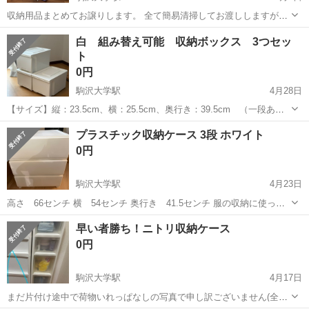
収納用品まとめてお譲りします。 全て簡易清掃してお渡ししますが、
取りきれない埃や、一部汚れが取れないもの、シールが取りきれない
東京
目黒区
駒沢大学駅
収納家具
用品
白 組み替え可能 収納ボックス 3つセッ
ものなどあります。 マガジンラック 5段 キャスター付き 隙間収
ト
納 スリム 幅:約40センチ、...
0円
駒沢大学駅
4月28日
【サイズ】縦：23.5cm、横：25.5cm、奥行き：39.5cm （一段あた
り。大体です） 【傷などの状態】とくに目立った傷はありません。
東京
目黒区
駒沢大学駅
収納家具
ボックス
プラスチック収納ケース 3段 ホワイト
【アピールポイント】状態はいいのでまだまだ使えます！ 【希望取引
0円
場所】目黒区東が...
駒沢大学駅
4月23日
高さ 66センチ 横 54センチ 奥行き 41.5センチ 服の収納に使って
いました 使用して2ヶ月経っていないので汚れなどはほぼございませ
東京
目黒区
駒沢大学駅
収納家具
プラスチック
早い者勝ち！ニトリ収納ケース
ん。 ・3段の引き出しタイプです ・軽くて持ち運びしやすいです ・目
0円
立つ傷や汚...
駒沢大学駅
4月17日
まだ片付け途中で荷物いれっぱなしの写真で申し訳ございません(全部