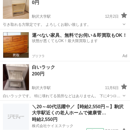
0円
駒沢大学駅
12月2日
引き取れる方限定です。 よろしくお願い致します。
東京
世田谷区
駒沢大学駅
収納家具
ケース
運べない家具、無料でお伺い＆即買取もOK！
状態が悪くてもOK！最大限買取します
Ad
プリフラ
白いラック
200円
駒沢大学駅
11月6日
白いラックです。 特に壊れてる箇所などはありません。 下に4つロー
ラがついてるので、動かしやすいです。 引き取り希望日:11月8日or9日
東京
目黒区
駒沢大学駅
収納家具
ラック
＼20～40代活躍中／【時給2,550円～】駒沢
それ以降ですと、平日だと19時以降となります。（土日は時間帯要相
大学駅近くの老人ホームで健康管…
談）
時給2,550円
株式会社ケイエステック