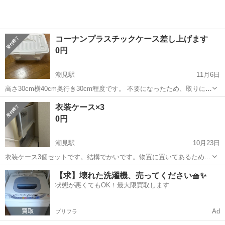
コーナンプラスチックケース差し上げます
0円
潮見駅
11月6日
高さ30cm横40cm奥行き30cm程度です。 不要になったため、取りにき
てくれる方を優先にお譲りします
東京
江東区
潮見駅
収納家具
奥行き
衣装ケース×3
0円
潮見駅
10月23日
衣装ケース3個セットです。結構でかいです。物置に置いてあるためう
まく、写真が撮れませんでした。
東京
江東区
潮見駅
収納家具
ケース
【求】壊れた洗濯機、売ってください🧺✨
状態が悪くてもOK！最大限買取します
Ad
プリフラ