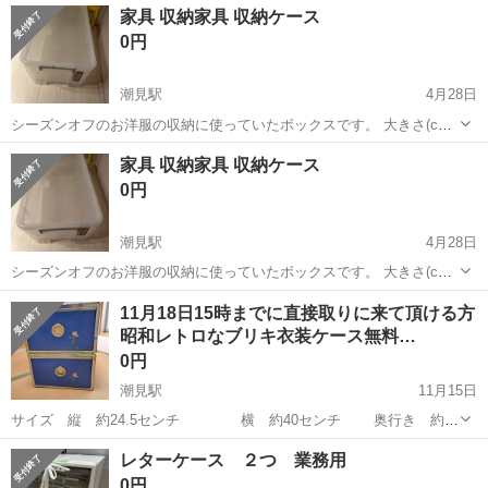
東京
江東区
潮見駅
収納家具
ケース
家具 収納家具 収納ケース
39.2 奥行71.6 高さ31.3
0円
潮見駅
4月28日
シーズンオフのお洋服の収納に使っていたボックスです。 大きさ(cm)
幅39.2 奥行71.6 高さ31.3
東京
江東区
潮見駅
収納家具
ケース
家具 収納家具 収納ケース
0円
潮見駅
4月28日
シーズンオフのお洋服の収納に使っていたボックスです。 大きさ(cm)
幅39.2 奥行71.6 高さ31.3
東京
江東区
潮見駅
収納家具
ケース
11月18日15時までに直接取りに来て頂ける方
昭和レトロなブリキ衣装ケース無料…
0円
潮見駅
11月15日
サイズ 縦 約24.5センチ 横 約40センチ 奥行き 約70
センチ ※現地での受け渡しが可能な方に無料でお譲り致します。 昭和
東京
江東区
潮見駅
収納家具
ブリキ
レターケース ２つ 業務用
レトロなブリキの衣装ケースです。 レトロ家具などお好きな方いかが
0円
でしょうか？