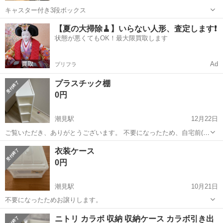
キャスター付き3段ボックス
東京
江東区
潮見駅
収納家具
ボックス
【夏の大掃除🧹】いらない人形、査定します❗️
状態が悪くてもOK！最大限買取します
Ad
プリフラ
プラスチック棚
0円
潮見駅
12月22日
ご覧いただき、ありがとうございます。 不要になったため、自宅前(潮
見駅付近)でお引き取りいただける方にお譲りします。 ※ 幅18×奥行
東京
千代田区
潮見駅
収納家具
譲り
衣装ケース
40×高さ71cm
0円
潮見駅
10月21日
不要になったためお譲りします。
東京
江東区
潮見駅
収納家具
ケース
ニトリ カラボ 収納 収納ケース カラボ引き出