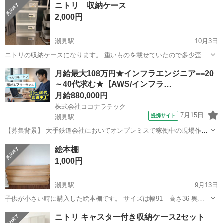
ニトリ 収納ケース
2,000円
潮見駅
10月3日
ニトリの収納ケースになります。 重いものを載せていたので多少歪み
がありますが普通に開けられます。 バラ売可能です。 サイズは写真か
東京
江東区
潮見駅
収納家具
ニトリ
月給最大108万円★インフラエンジニア==20
ら確認できます。
～40代求む★【AWS/インフラ…
月給880,000円
株式会社ココナラテック
7月15日
提携サイト
潮見駅
【募集背景】 大手鉄道会社においてオンプレミスで稼働中の現場作業
者向け作業管理システムをAWSクラウドへリフトするにあたり、AWS
東京
潮見駅
エンジニア
絵本棚
マネージドサービスを活用した基盤構築を推進するための体制強化を
1,000円
行う背景がございます。 【作業...
潮見駅
9月13日
子供が小さい時に購入した絵本棚です。 サイズは幅91 高さ36 奥行
27です。 引き取りのみでお願いします。
東京
江東区
潮見駅
収納家具
のみで
ニトリ キャスター付き収納ケース2セット