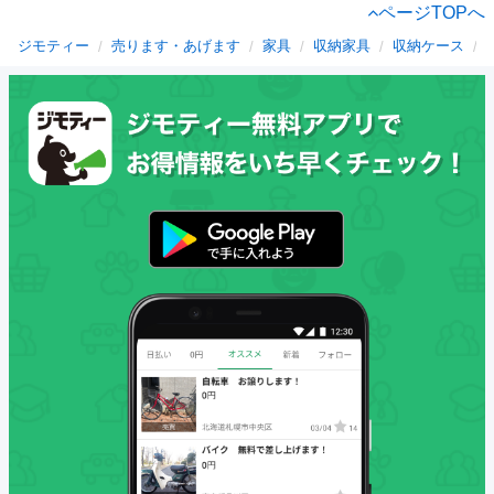
ページTOPへ
ジモティー
売ります・あげます
家具
収納家具
収納ケース