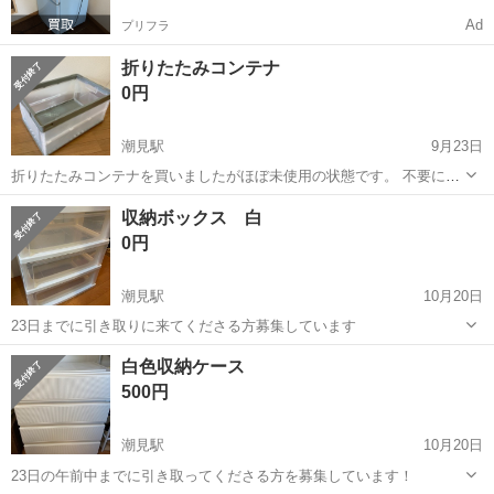
Ad
プリフラ
折りたたみコンテナ
0円
潮見駅
9月23日
折りたたみコンテナを買いましたがほぼ未使用の状態です。 不要にな
ったため、取りにきてくれる方を優先にお譲りします。 サイズ/縦約
東京
江東区
潮見駅
収納家具
コンテナ
収納ボックス 白
53cm、横約36.5cm、高さ約27cm 容量/40ℓ 耐荷重/10kg
0円
潮見駅
10月20日
23日までに引き取りに来てくださる方募集しています
東京
江東区
潮見駅
収納家具
ボックス
白色収納ケース
500円
潮見駅
10月20日
23日の午前中までに引き取ってくださる方を募集しています！