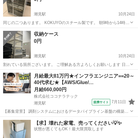
潮見駅
10月24日
同じの二つあります。 KOKUYOのスチール製です。 朝9時から14時頃
の間に 取りに来てください。 何曜日でもいいです。 10月末まで
東京
江東区
潮見駅
収納家具
業務用
収納ケース
0円
潮見駅
10月24日
割れている箇所ございます。 ご理解ある方よろしくお願いします 日中
9時から14時ごろまでの間でしたら 何曜日でも大丈夫です。 10月末ま
東京
江東区
潮見駅
収納家具
ケース
月給最大81万円★インフラエンジニア==20～
で受付中です。
40代求む★【AWS/Glue/…
月給660,000円
株式会社ココナラテック
7月11日
提携サイト
潮見駅
【募集背景】 調剤システムにおけるデータパイプライン基盤の構築お
よび高度化を目的とした支援プロジェクトとなります。 【作業内容】
東京
潮見駅
エンジニア
【求】壊れた家電、売ってください💡✨
調剤システムのデータパイプライン構築支援を行っていただきます。
状態が悪くてもOK！最大限買取します
REDとSnowflakeのい...