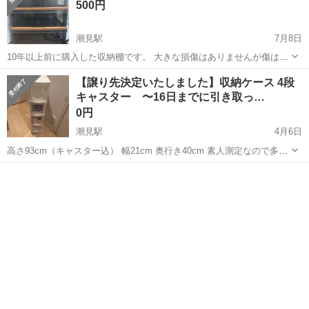
500円
潮見駅
7月8日
10年以上前に購入した収納棚です。 大きな損傷はありませんが傷はあ
ります。 天板は頑丈な作りになっているため、重い物を置いても歪ん
東京
江東区
潮見駅
収納家具
【譲り先決定いたしました】収納ケース 4段
だりしずらいです。
キャスター 〜16日までに引き取っ…
0円
潮見駅
4月6日
高さ93cm（キャスター込） 幅21cm 奥行き40cm 素人測定なので多少
誤差あると思います。 お気軽にお声掛けください。
東京
江東区
潮見駅
収納家具
キャスター