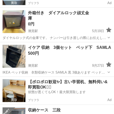
Ad
プリフラ
外箱付き ダイアルロック頑丈金
庫
0円
潮見駅
5月19日
ダイヤルロック式の金庫です。 ナンバーは引き渡しの際にお伝えしま
す。 かなり重いので1人で運ぶのは難しいかと思います。 自宅付近に
東京
江東区
潮見駅
収納家具
ダイアル
イケア 収納 3個セット ベッド下 SAMLA
取りに来てくださる方にお譲りします。
500円
潮見駅
9月27日
IKEA ベッド収納 衣類収納ケース SAMLA 黒 3個あります ベッド下
の収納に使用していましたが、収納力があり、 普段使わないものを保
東京
江東区
潮見駅
収納家具
SAMLA
【ボロボロ歓迎✨】古い学習机、無料伺い&
管するのにとても便利でした。 どなたか使っていただけると嬉しいで
即買取OK🙆‍♀️
す。 変色ありま...
状態が悪くてもOK！最大限買取します
Ad
プリフラ
収納ケース 三段