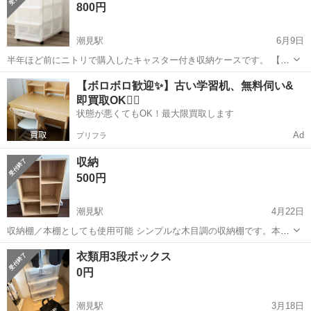
800円
潮見駅
6月9日
半年ほど前にニトリで購入したキャスター付き収納ケースです。 【購
入時価格】3990円ぐらい 【サイズ】縦：62.5cm、横：37cm、奥行
東京
江東区
潮見駅
収納家具
キャスター
【ボロボロ歓迎✨】古い学習机、無料伺い&
き：70cm （大体です） 【傷などの状態】非常に綺麗な状態です
即買取OK🙆‍♀️
【アピールポイント】...
状態が悪くてもOK！最大限買取します
Ad
プリフラ
収納
500円
潮見駅
4月22日
収納棚／本棚としても使用可能 シンプルな木目調の収納棚です。本棚
や小物整理にもぴったり。状態は良好です。 ※引き取り限定：東雲イ
東京
江東区
潮見駅
収納家具
イオン
衣類用3段ボックス
オン近くのマンションまでお越しいただける方 ※引き取り日時はご相
0円
談の上、決めさせていただきます...
潮見駅
3月18日