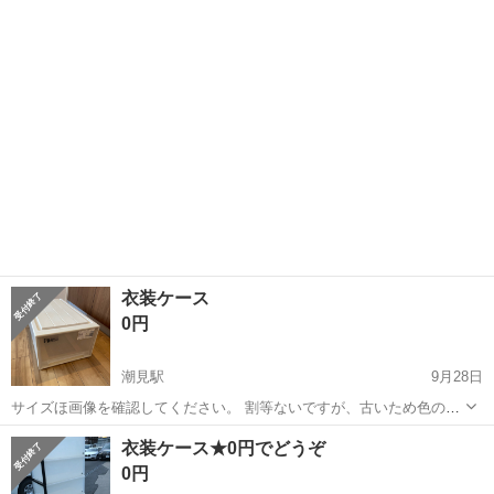
東京
江東区
潮見駅
収納家具
ケース
衣装ケース
0円
潮見駅
9月28日
サイズほ画像を確認してください。 割等ないですが、古いため色の黄
ばみくすみ等あります。 キャスター無しです。 自宅まで取りに来て頂
東京
江東区
潮見駅
収納家具
ケース
衣装ケース★0円でどうぞ
ける方限定
0円