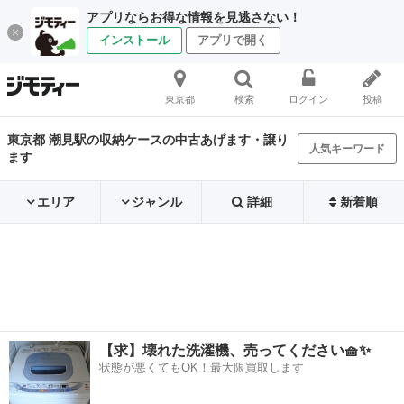
アプリならお得な情報を見逃さない！
インストール
アプリで開く
東京都
検索
ログイン
投稿
東京都 潮見駅の収納ケースの中古あげます・譲り
人気キーワード
ます
エリア
ジャンル
詳細
新着順
【求】壊れた洗濯機、売ってください🧺✨
状態が悪くてもOK！最大限買取します