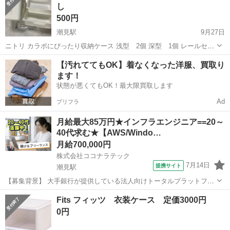
し
500円
潮見駅
9月27日
ニトリ カラボにぴったり収納ケース 浅型 2個 深型 1個 レールセッ
ト（2個入り）1個 まとめてセットです。 購入しましたが未使用のまま
東京
江東区
潮見駅
収納家具
カラボ
【汚れててもOK】着なくなった洋服、買取り
自宅保管していました。
ます！
状態が悪くてもOK！最大限買取します
Ad
プリフラ
月給最大85万円★インフラエンジニア==20～
40代求む★【AWS/Windo…
月給700,000円
株式会社ココナラテック
7月14日
提携サイト
潮見駅
【募集背景】 大手銀行が提供している法人向けトータルプラットフォ
ームにおいて、設計標準および利用しているミドルウェアのバージョ
東京
潮見駅
エンジニア
Fits フィッツ 衣装ケース 定価3000円
ンアップ対応が必要となっているため、その対応をご支援いただきま
0円
す。 【作業内容】 AWS上に構築...