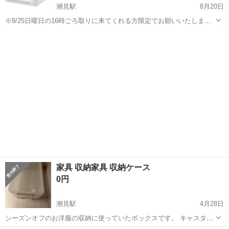
潮見駅
8月20日
※8/25日曜日の16時ごろ取りに来てくれる方限定でお願いいたしま
す。 今もAmazonなどで販売されているFitsフィッツの収納ケースで
東京
江東区
潮見駅
収納家具
フィッツ
す。 Amazonでは3000円で販売されています。 全部で9個あります。
2年ほ...
家具 収納家具 収納ケース
0円
潮見駅
4月28日
シーズンオフのお洋服の収納に使っていたボックスです。 キャスター
付きです。 同じ型のものを複数出品しております。 大きさ(cm) 幅