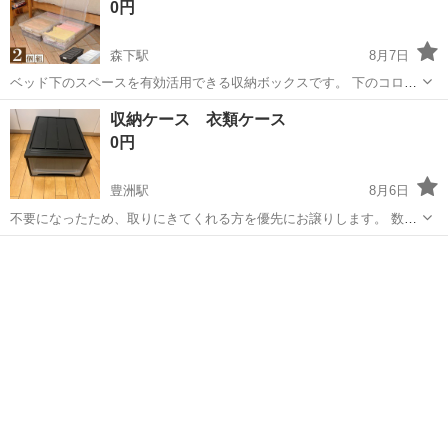
0円
森下駅
8月7日
ベッド下のスペースを有効活用できる収納ボックスです。 下のコロは
縦と横に切り替えが可能です。 フタが真ん中で開閉可能ですので、中
東京
江東区
森下駅
収納家具
収納ケース 衣類ケース
身を全て出し切らずに中身の出し入れができます。 4年ほど使用して
0円
います。 角に破損がございます...
豊洲駅
8月6日
不要になったため、取りにきてくれる方を優先にお譲りします。 数年
使用しているため、表面にスレや小傷あり使用感がありますが、問題
東京
江東区
豊洲駅
収納家具
なくお使いいただけます。 受け渡し場所は豊洲駅近くのマンション下
で複数のお問い合わせが...