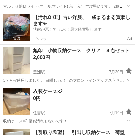
マルチ収納Ｍワイド(オールホワイト) 若干立て付け悪いです。 2個セ
ットです。 返品不可です。 サイズ 幅37.6×奥行35.8×高さ18.8cm 素材
東京
江東区
東陽町駅
収納家具
【汚れOK‼️】古い洋服、一袋まるまる買取し
ポリプロピレン 重量 約1.46kg カラー ホワイト
ます✨
状態が悪くてもOK！最大限買取します
Ad
プリフラ
無印 小物収納ケース クリア ４点セット
2,000円
豊洲駅
7月20日
3ヶ月程使用しました。 目隠しカバーのフロントインデックス付きで
す。 予備でもう2枚もお付けします。 遠くなければ、追加料金(500
東京
江東区
豊洲駅
収納家具
無印
衣装ケース×2
円〜)でお届けすることも可能です。
0円
住吉駅
7月19日
収納ケース×2 傷も汚れもないです！
東京
江東区
住吉駅
収納家具
【引取り希望】 引出し収納ケース 薄型