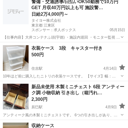
警備・交通誘導/日払いOK50勤務で10万円
動、固定に便利なロック付きキャスター採用、360°自由に回転するこ
GET 月収40万円以上も可 施設警…
ともでき、方向を柔軟...
日給2万4,000円～
タイヨー株式会社
東京都 江東区
スポンサー：求人ボックス
05月15日
【仕事内容】大井コンテナふ頭(宇徳) ・施設内巡回 ・モニター監視 ・
受付 ・車両誘導 など をお願いします。 お仕事は簡単 しっかりと休憩
アルバイト・パート
衣装ケース 3段 キャスター付き
や仮眠も取れますので、 ご安心ください。 タイヨーには他にもお仕事
500円
たくさん! まずはお気軽...
住吉駅
4月14日
10年ほど前に購入したニトリの衣装ケースです。 【サイズ】幅：
39cm、高さ：65cm、奥行き：43cm （大体です） 【傷などの状態】
東京
江東区
住吉駅
収納家具
ケース
新品未使用 木製ミニチェスト 6段 アンティー
とくに目立った傷はありません。 【アピールポイント】衣類を入れて
ク調 小物収納 引き出し（箱汚れ…
いただけなので状態は綺麗...
2,300円
辰巳駅
4月9日
アンティーク風の木製ミニチェストです。 6つの引き出しがあり、小
物やアクセサリー、文房具などの収納にぴったりです。 こちら同じ物
東京
江東区
辰巳駅
収納家具
ミニチェスト
収納ケース
が2点あります。 まとめてお取引頂ける方は、お気持ちお値下げさせ