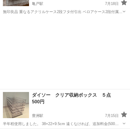
亀戸駅
7月18日
無印良品 重なるアクリルケース2段フタ付引出 ベロアケース2段付属
約幅17.5x奥行13x高さ9.5cm 目立った傷などは見当たりませんが、完
東京
江東区
亀戸駅
収納家具
アクリル
璧な状態をお求めの場合はご遠慮ください 亀戸四丁目交差点でのお渡
し希望。 ...
ダイソー クリア収納ボックス ５点
500円
豊洲駅
7月15日
半年程使用しました。 38×22×9.5cm 遠くなければ、追加料金(500
円〜)でお届けすることも可能です。