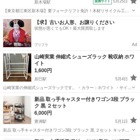
5月25日
提携サイト
新木場駅
【東京都江東区新木場】要フォークリフト免許！木材リサイクル工場
でのフォーク運搬・清掃・機械部品の交換作業《お仕事No.4A1584-
東京
江東区
新木場駅
その他
【求】古いお人形、お譲りください
JS》 お仕事について 木片粉の清掃、機械メンテナンス（オイル挿し
状態が悪くてもOK！最大限買取します
等）、木片カッター機の研...
Ad
プリフラ
山崎実業 伸縮式 シューズラック 靴収納 ホワ
イト
1,600円
辰巳駅
5月4日
山崎実業の伸縮式シューズラックです。 ・カラー：ホワイト ・サイ
ズ：約 幅72〜41cm × 奥行25cm × 高さ46cm ・伸縮タイプ ・中古品
東京
江東区
辰巳駅
収納家具
シューズラック
新品 取っ手キャスター付きワゴン3段 ブラッ
靴の収納に便利で、スペースに合わせて幅を調整できます。 玄関やク
ク 黒 ２セット
ローゼ...
6,000円
豊洲駅
5月1日
新品 取っ手キャスター付きワゴン3段 ブラック 黒 ２セット キッチン
ワゴン ランドリーワゴン 隙間収納 【キャスター付きで移動便利】移
東京
江東区
豊洲駅
収納家具
ワゴン