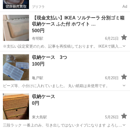
Ad
プリフラ
【現金支払い】IKEA ソルテーラ 分別ゴミ箱
収納ケース ふた付 ホワイト …
500円
有明駅
6月21日
※支払い設定変更のため、記事を再投稿しております。 IKEAで購入し
たソルテーラ 分別ゴミ箱 収納容器 ふた付です。 色はホワイトで37リ
東京
江東区
有明駅
収納家具
ソルテーラ
収納ケース 3つ
ットルのものが3個、60リットルのものが1個あります。 詳しいサイズ
100円
は画像をご覧...
亀戸駅
6月20日
ビーズ等、小分けに入れていました。 丸い紙箱は未使用です。
東京
江東区
亀戸駅
収納家具
ケース
収納ケース
0円
東大島駅
5月26日
三段ラック 一番上のみ、引き出しではないタイプになります よろしく