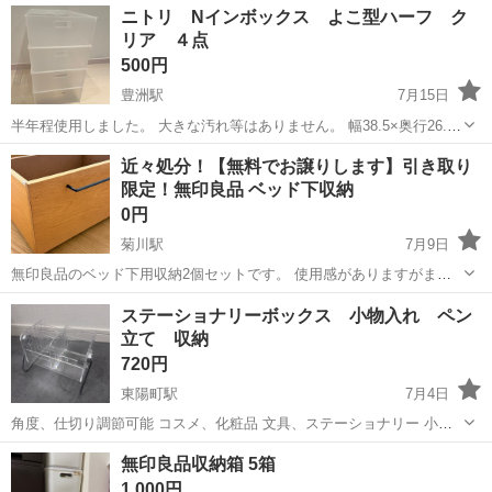
東京
江東区
豊洲駅
収納家具
ダイソー
ニトリ Nインボックス よこ型ハーフ ク
リア ４点
500円
豊洲駅
7月15日
半年程使用しました。 大きな汚れ等はありません。 幅38.5×奥行26.4×
高さ12cm 遠くなければ、追加料金(500円〜)でお届けすることも可能
東京
江東区
豊洲駅
収納家具
ボックス
近々処分！【無料でお譲りします】引き取り
です。
限定！無印良品 ベッド下収納
0円
菊川駅
7月9日
無印良品のベッド下用収納2個セットです。 使用感がありますがまだ
まだ使えそうなので有効活用してくださる方がいらっしゃれば無料で
東京
江東区
菊川駅
収納家具
ステーショナリーボックス 小物入れ ペン
お譲りいたします。 今月中に動きがなければ処分しようと思います。
立て 収納
現在は販売していない少しコンパ...
720円
東陽町駅
7月4日
角度、仕切り調節可能 コスメ、化粧品 文具、ステーショナリー 小
物、雑貨 綺麗に収納できます 引き取り希望日を複数記載の上メッセー
東京
江東区
東陽町駅
収納家具
ボックス
無印良品収納箱 5箱
ジお願いします おつりの用意はございません、ご了承下さい
1,000円