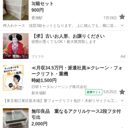
3(箱セット
900円
豊洲駅
7月19日
押入れケース 浅型3箱セットとなります。 上に積んでも，横に並べ
ても利用できます。 3年程利用しましたが綺麗です。 サイズ 縦23cm
東京
江東区
豊洲駅
収納家具
【求】古いお人形、お譲りください
横39cm 奥行79cm 東京都江東区まで取りに来られる方希望です。 ど
状態が悪くてもOK！最大限買取します
なたかいかが...
Ad
プリフラ
≪月収34.5万円・派遣社員≫クレーン・フォ
ークリフト・重機
時給1,500円
日研トータルソーシング株式会社
5月25日
提携サイト
新木場駅
【東京都江東区新木場】要フォークリフト免許！木材リサイクル工場
でのフォーク運搬・清掃・機械部品の交換作業《お仕事No.4A1584-
東京
江東区
新木場駅
その他
無印良品 重なるアクリルケース2段フタ付
JS》 お仕事について 木片粉の清掃、機械メンテナンス（オイル挿し
引出
等）、木片カッター機の研...
2,000円