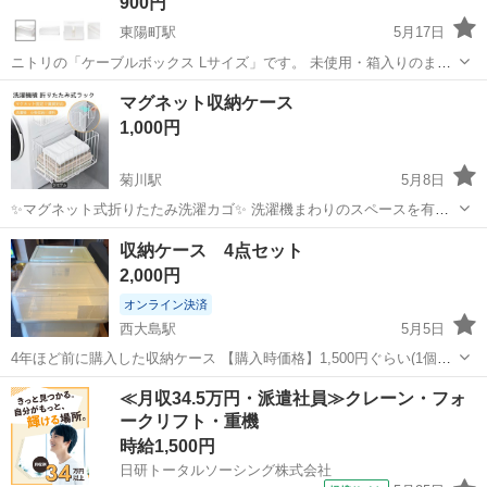
900円
東陽町駅
5月17日
ニトリの「ケーブルボックス Lサイズ」です。 未使用・箱入りのまま
保管していました。 ごちゃつきがちなコードや電源タップをスッキリ
東京
江東区
東陽町駅
収納家具
ホコリ
マグネット収納ケース
隠せて、見た目がかなり整います◎ 生活感が出やすいテレビ裏・デス
1,000円
ク周り・Wi-Fiルーター周...
菊川駅
5月8日
✨マグネット式折りたたみ洗濯カゴ✨ 洗濯機まわりのスペースを有効
活用できる、便利なマグネット収納である。 使わない時は折りたたん
東京
江東区
菊川駅
収納家具
マグネット
収納ケース 4点セット
でスッキリ、省スペース設計。 ・強力マグネットでしっかり固定 ・組
2,000円
み立て不要、届いてすぐ使え...
オンライン決済
西大島駅
5月5日
4年ほど前に購入した収納ケース 【購入時価格】1,500円ぐらい(1個当
たり) 【サイズ】5枚目の写真に記載 【色】透明3個＋薄緑1個 【傷な
東京
江東区
西大島駅
収納家具
ケース
≪月収34.5万円・派遣社員≫クレーン・フォ
どの状態】とくに目立った傷はありません。 【アピールポイント】 ※
ークリフト・重機
状態はいいので...
時給1,500円
日研トータルソーシング株式会社