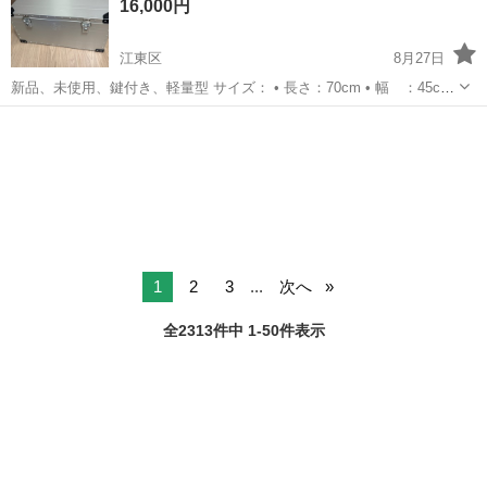
16,000円
し等）、カッター機の...
江東区
8月27日
新品、未使用、鍵付き、軽量型 サイズ： • 長さ：70cm • 幅 ：45cm
• 高さ：35cm • 厚さ：1.0mm 材質：アルミ合金 ✅ アウトドア・キャ
東京
江東区
収納家具
アルミ
ンプ用品の収納 ✅ 車載収納ボックスとして ✅ ご...
1
2
3
...
次へ
全2313件中 1-50件表示