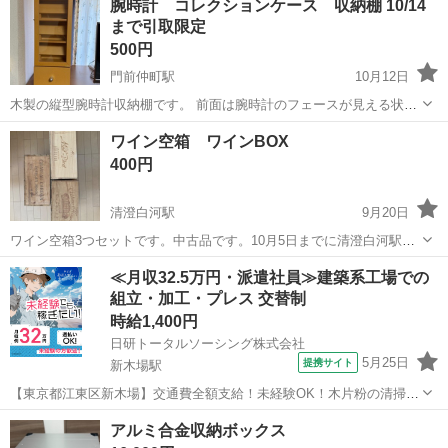
腕時計 コレクションケース 収納棚 10/14
なので沢山入ります！ 衣裳だけでなく、散らかった小物なども収納で
まで引取限定
きます。 半透明の乳白色カ...
500円
門前仲町駅
10月12日
木製の縦型腕時計収納棚です。 前面は腕時計のフェースが見える状態
で3～4個x4段収納できます。 後面には平置きできるスペース。棚板が
東京
江東区
門前仲町駅
収納家具
スペース
ワイン空箱 ワインBOX
1枚欠損しています。 下には説明書やバンドのコマなどが入れられる
400円
引き出しがあります。 ...
清澄白河駅
9月20日
ワイン空箱3つセットです。中古品です。10月5日までに清澄白河駅周
辺(Iki espresso さん辺り)へ引き取りに来ていただける方よろしくお願
東京
江東区
清澄白河駅
収納家具
空箱
≪月収32.5万円・派遣社員≫建築系工場での
いいたします。
組立・加工・プレス 交替制
時給1,400円
日研トータルソーシング株式会社
5月25日
提携サイト
新木場駅
【東京都江東区新木場】交通費全額支給！未経験OK！木片粉の清掃・
機械メンテナンス等《お仕事No.4A1585-JS》 お仕事について ベルト
東京
江東区
新木場駅
その他
アルミ合金収納ボックス
コンベヤ等からこぼれた木片粉の清掃、機械メンテナンス（オイル挿