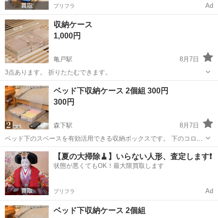
Ad
プリフラ
収納ケース
1,000円
亀戸駅
8月7日
3点あります。 折りたたむできます。
東京
江東区
亀戸駅
収納家具
ケース
ベッド下収納ケース 2個組 300円
300円
森下駅
8月7日
ベッド下のスペースを有効活用できる収納ボックスです。 下のコロは
縦と横に切り替えが可能です。 フタが真ん中で開閉可能ですので、中
東京
江東区
森下駅
収納家具
ケース
【夏の大掃除🧹】いらない人形、査定します❗️
身を全て出し切らずに中身の出し入れができます。 4年ほど使用しま
状態が悪くてもOK！最大限買取します
したが、傷汚れ特にございません...
Ad
プリフラ
ベッド下収納ケース 2個組