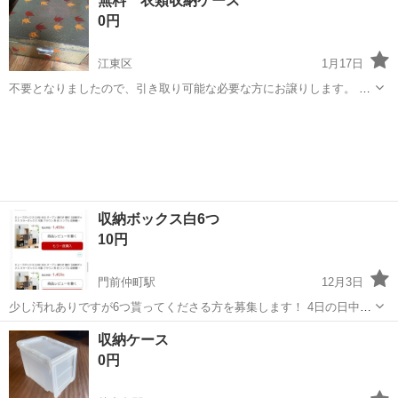
無料 衣類収納ケース
のでコメント下さい。
0円
江東区
1月17日
不要となりましたので、引き取り可能な必要な方にお譲りします。 サ
イズ42.5cm x 73.5cm x 高さ21.5cm 昭和レトロな金の地に折り鶴が描
東京
江東区
収納家具
衣類
かれています。 古い者で、錆、茶色シミが表面にあります。 ...
収納ボックス白6つ
10円
門前仲町駅
12月3日
少し汚れありですが6つ貰ってくださる方を募集します！ 4日の日中希
望の方優先します!
東京
江東区
門前仲町駅
収納家具
ボックス
収納ケース
0円