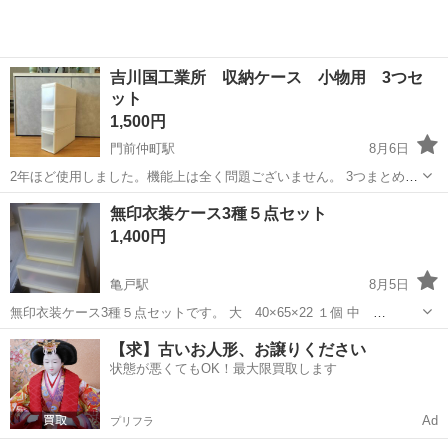
吉川国工業所 収納ケース 小物用 3つセ
ット
1,500円
門前仲町駅
8月6日
2年ほど使用しました。機能上は全く問題ございません。 3つまとめて
お取引いただける方を優先させていただきます。 （単体または2つで
東京
江東区
門前仲町駅
収納家具
ケース
無印衣装ケース3種５点セット
ご希望の場合は700円/個とさせていただきます） MOS-01 組み合わせ
1,400円
て使え...
亀戸駅
8月5日
無印衣装ケース3種５点セットです。 大 40×65×22 １個 中
40×65×17 ２個 小 34×44×17 ２個 お問い合わせ前にプロフィールを
東京
江東区
亀戸駅
収納家具
【求】古いお人形、お譲りください
一読下さい。 ◆初回問い合わせの際はテンプレート文のみだけで...
状態が悪くてもOK！最大限買取します
Ad
プリフラ