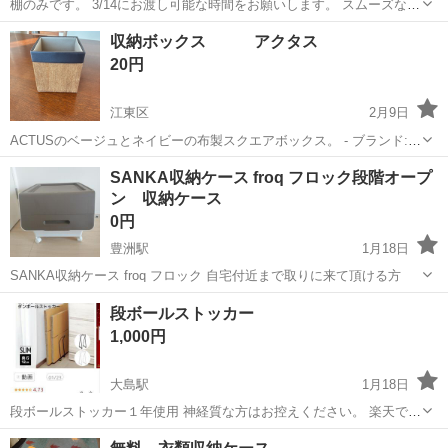
棚のみです。 3/14にお渡し可能な時間をお願いします。 スムーズな方
にお譲りいたします。
東京
江東区
収納家具
譲り
収納ボックス アクタス
20円
江東区
2月9日
ACTUSのベージュとネイビーの布製スクエアボックス。 - ブランド:
ACTUS - 色: ベージュ・ネイビー - 素材: 布・合成皮革 - デザイン: ス
東京
江東区
収納家具
ACTUS
SANKA収納ケース froq フロック段階オープ
クエア型 - サイズ: 中型 ご覧いただきありがとうございます...
ン 収納ケース
0円
豊洲駅
1月18日
SANKA収納ケース froq フロック 自宅付近まで取りに来て頂ける方
東京
江東区
豊洲駅
収納家具
froq
段ボールストッカー
1,000円
大島駅
1月18日
段ボールストッカー１年使用 神経質な方はお控えください。 楽天で購
入して使ってましたが必要なくなった為 他サイトでも出品しています
東京
江東区
大島駅
収納家具
ストッカー