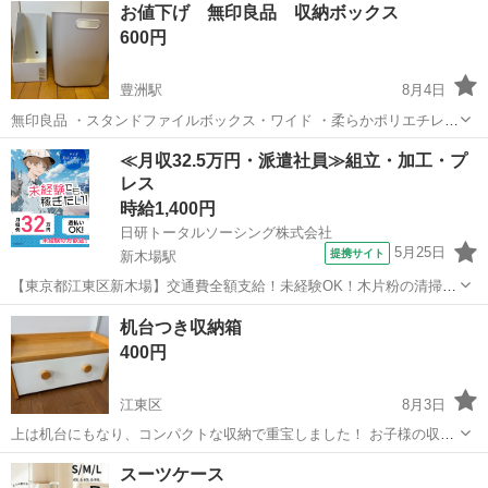
お値下げ 無印良品 収納ボックス
600円
豊洲駅
8月4日
無印良品 ・スタンドファイルボックス・ワイド ・柔らかポリエチレン
ケース・深 2点セットです(定価は約1900円) 民泊用のお部屋で美品収
東京
江東区
豊洲駅
収納家具
無印良品
≪月収32.5万円・派遣社員≫組立・加工・プ
納に使用していましたが、利用頻度が低く比較的に綺麗な状態かと思
レス
います。 ...
時給1,400円
日研トータルソーシング株式会社
5月25日
提携サイト
新木場駅
【東京都江東区新木場】交通費全額支給！未経験OK！木片粉の清掃・
機械メンテナンス等《お仕事No.4A1585-JS》 お仕事について ベルト
東京
江東区
新木場駅
その他
机台つき収納箱
コンベヤ等からこぼれた木片粉の清掃、機械メンテナンス（オイル挿
400円
し等）、カッター機の...
江東区
8月3日
上は机台にもなり、コンパクトな収納で重宝しました！ お子様の収納
にも。
東京
江東区
収納家具
スーツケース