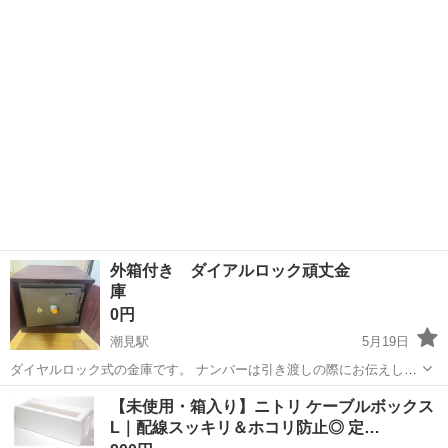
おねがいします
東京
江東区
東大島駅
収納家具
ケース
外箱付き ダイアルロック頑丈金
庫
0円
潮見駅
5月19日
ダイヤルロック式の金庫です。 ナンバーは引き渡しの際にお伝えしま
す。 かなり重いので1人で運ぶのは難しいかと思います。 自宅付近に
東京
江東区
潮見駅
収納家具
ダイアル
【未使用・箱入り】ニトリ ケーブルボックス
取りに来てくださる方にお譲りします。
L｜配線スッキリ＆ホコリ防止◎ 定…