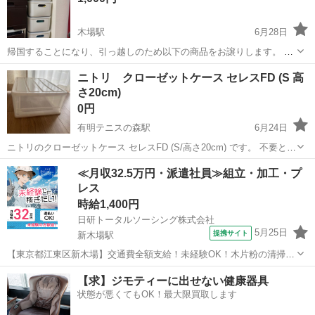
木場駅
6月28日
帰国することになり、引っ越しのため以下の商品をお譲りします。 す
べて新品で購入したもので、使用期間は1年ちょっとです。 大切に使
東京
江東区
木場駅
収納家具
無印良品
ニトリ クローゼットケース セレスFD (S 高
っていたため、状態はかなり良いです。 東京都江東区木場まで取りに
さ20cm)
来ていただける方限定です。 ...
0円
有明テニスの森駅
6月24日
ニトリのクローゼットケース セレスFD (S/高さ20cm) です。 不要とな
ったためお譲りいたします。 ケース引き出しの左端にヒビが入り補修
東京
江東区
有明テニスの森駅
収納家具
≪月収32.5万円・派遣社員≫組立・加工・プ
した跡があります。 通常の使用には問題ありません。使用期間は一年
レス
に満たず、他に目...
時給1,400円
日研トータルソーシング株式会社
5月25日
提携サイト
新木場駅
【東京都江東区新木場】交通費全額支給！未経験OK！木片粉の清掃・
機械メンテナンス等《お仕事No.4A1585-JS》 お仕事について ベルト
東京
江東区
新木場駅
その他
【求】ジモティーに出せない健康器具
コンベヤ等からこぼれた木片粉の清掃、機械メンテナンス（オイル挿
状態が悪くてもOK！最大限買取します
し等）、カッター機の...