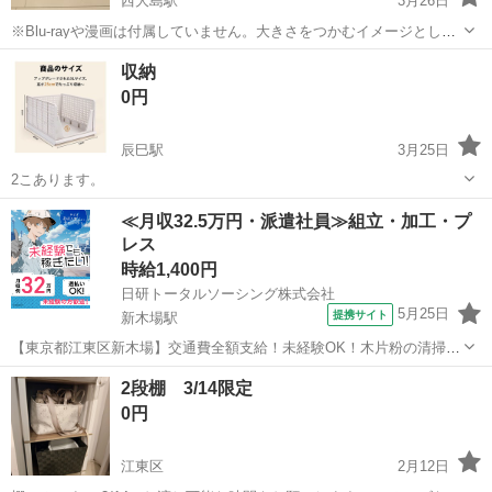
西大島駅
3月26日
※Blu-rayや漫画は付属していません。大きさをつかむイメージとして
ご参照ください。内径約21cm×22cmです。 数年使用していたため、
東京
江東区
西大島駅
収納家具
ケース
収納
細かい傷はありますが破れ・割れ等はなくそのまま使用できると思い
0円
ます。
辰巳駅
3月25日
2こあります。
東京
江東区
辰巳駅
収納家具
≪月収32.5万円・派遣社員≫組立・加工・プ
レス
時給1,400円
日研トータルソーシング株式会社
5月25日
提携サイト
新木場駅
【東京都江東区新木場】交通費全額支給！未経験OK！木片粉の清掃・
機械メンテナンス等《お仕事No.4A1585-JS》 お仕事について ベルト
東京
江東区
新木場駅
その他
2段棚 3/14限定
コンベヤ等からこぼれた木片粉の清掃、機械メンテナンス（オイル挿
0円
し等）、カッター機の...
江東区
2月12日