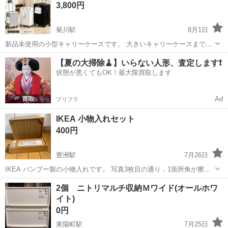
3,800円
菊川駅
8月1日
新品未使用の小型キャリーケースです。 大きいキャリーケースまでは
必要ないけど、 普通のバッグだと少し荷物が入りきらない…… という
東京
江東区
菊川駅
収納家具
【夏の大掃除🧹】いらない人形、査定します❗️
時にちょうどいいSサイズです。 1～2泊程度の旅行、出張、帰省、イ
状態が悪くてもOK！最大限買取します
ベントなどに使いやすいと...
Ad
プリフラ
IKEA 小物入れセット
400円
豊洲駅
7月26日
IKEA バンブー製の小物入れです。 写真3枚目の通り，1箇所角が擦れ
ていますが使用には問題ありません。 中古品であることをご理解いた
東京
江東区
豊洲駅
収納家具
IKEA
2個 ニトリマルチ収納Ｍワイド(オールホワ
だける方、豊洲駅周辺でお渡しできる方とのお取り引きを希望いたし
イト)
ます。
0円
東陽町駅
7月25日