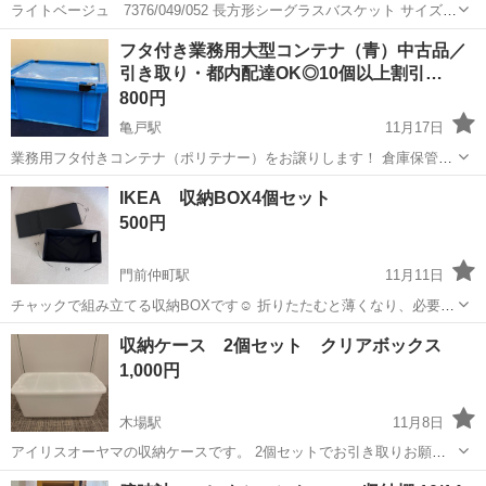
ライトベージュ 7376/049/052 長方形シーグラスバスケット サイズ
・高さ：12cm ・横幅：24cm ・奥行：32cm 販売価格：2,290円 / 個
東京
江東区
東陽町駅
収納家具
バスケット
フタ付き業務用大型コンテナ（青）中古品／
全部で5つあります。 必要個数を...
引き取り・都内配達OK◎10個以上割引…
800円
亀戸駅
11月17日
業務用フタ付きコンテナ（ポリテナー）をお譲りします！ 倉庫保管品
でしっかりした作りのため、保管・移動・収納に最適です。引っ越し
東京
江東区
亀戸駅
収納家具
コンテナ
IKEA 収納BOX4個セット
やアウトドア用品の整理にも◎家庭菜園や、昆虫の飼育などにも。
500円
🔹【価格】 ・1個：800...
門前仲町駅
11月11日
チャックで組み立てる収納BOXです☺︎ 折りたたむと薄くなり、必要の
ないときは収納の場所を取らず重宝しておりました。 引っ越し後、サ
東京
江東区
門前仲町駅
収納家具
IKEA
収納ケース 2個セット クリアボックス
イズが合わずしまったままでしたので出品いたしました。 お写真には
1,000円
3個しか写っておりませ...
木場駅
11月8日
アイリスオーヤマの収納ケースです。 2個セットでお引き取りお願い
いたします。 （重ねて持ち運びできます。） 奥行きは74cmと大容量
東京
江東区
木場駅
収納家具
ケース