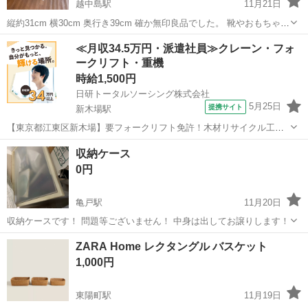
越中島駅
11月21日
縦約31cm 横30cm 奥行き39cm 確か無印良品でした。 靴やおもちゃ入
れにどうぞ。
東京
江東区
越中島駅
収納家具
ケース
≪月収34.5万円・派遣社員≫クレーン・フォ
ークリフト・重機
時給1,500円
日研トータルソーシング株式会社
5月25日
提携サイト
新木場駅
【東京都江東区新木場】要フォークリフト免許！木材リサイクル工場
でのフォーク運搬・清掃・機械部品の交換作業《お仕事No.4A1584-
東京
江東区
新木場駅
その他
収納ケース
JS》 お仕事について 木片粉の清掃、機械メンテナンス（オイル挿し
0円
等）、木片カッター機の研...
亀戸駅
11月20日
収納ケースです！ 問題等ございません！ 中身は出してお譲りします！
東京
江東区
亀戸駅
収納家具
ケース
ZARA Home レクタングル バスケット
1,000円
東陽町駅
11月19日