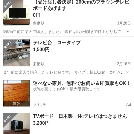
【受け渡し者決定】200cmのブラウンテレビ
ボードあげます
0円
多磨駅
3月28日
約約5年前に楽天で購入しました。 現在は5万円弱まで値上がりしてい
ます。 大きな傷はないかと思いますが、四隅にスレや細かい傷はあり
東京
調布市
多磨駅
収納家具
楽天
テレビ台 ロータイプ
ます。傷の具合は写真を参照ください。 野川公園の近くまで取りに来
1,500円
ていただける方にお譲りしま...
多磨駅
2月16日
２年前に楽天で購入したテレビ台です。 サイズ：幅101cm、奥行き
31cm、高さ30cm 下段は位置を調整できます。 なるべく早く引き取っ
東京
府中市
多磨駅
収納家具
ロー
運べない家具、無料でお伺い＆即買取もOK！
てくださる方を優先させて頂きます。
状態が悪くてもOK！最大限買取します
Ad
プリフラ
TVボード 日本製 注:テレビはつきません
3,200円