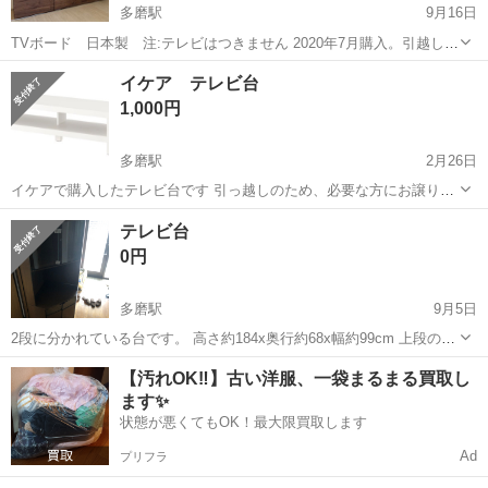
多磨駅
9月16日
TVボード 日本製 注:テレビはつきません 2020年7月購入。引越しの
ためお譲りいたします。 TV台のみのお譲りとさせていただきます。
東京
府中市
多磨駅
収納家具
ウォールナット
イケア テレビ台
サイズなどは画像よりご参考ください。 ご参考までにテレビは43型と
1,000円
なっております。 ...
多磨駅
2月26日
イケアで購入したテレビ台です 引っ越しのため、必要な方にお譲りし
ます(๑˃̵ᴗ˂̵) サイズ : 120×35×36 (縦、幅、高さ) 重さ : 16kg 定価 :
東京
府中市
多磨駅
収納家具
イケア
テレビ台
¥7,999 結構重たいです、、女性1人では持ち帰る...
0円
多磨駅
9月5日
2段に分かれている台です。 高さ約184x奥行約68x幅約99cm 上段の高
さ約121cm 中古のためキズ、汚れあります。状態ご理解いただける方
東京
府中市
多磨駅
収納家具
キズ
【汚れOK‼️】古い洋服、一袋まるまる買取し
に。 土日に府中市紅葉丘の家まで取りに来ていただける方お願い致し
ます✨
ます。
状態が悪くてもOK！最大限買取します
Ad
プリフラ