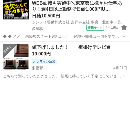
WEB面接も実施中＼東京都に様々お仕事あ
り！週4日以上勤務で日給1,000円U…
日給10,500円
シンテイ警備株式会社 吉祥寺支社 多磨・北府中・是政(24)エリア/A3203200118
7月19日
提携サイト
多磨駅
◆ ◆ ／／ 未経験スタート9割以上！ 経験や知識は一切不要で始
めやすい♪ シフトの強制もないですし 自分のペースで働くことも
東京
府中市
多磨駅
警備員
値下げしました！ 壁掛けテレビ台
できるので 続けやすい♪働きやすい♪ ＼＼ 『シフトが削られた…』
10,000円
『思うように稼...
オンライン決済
多磨駅
4月21日
こちらで譲っていただきました。 新居に持っていく予定にしていまし
たが、他に家具を入れると狭くなり、こちらを諦めることにしまし
東京
府中市
多磨駅
収納家具
業者
た。 一部解体して受け取っています。受け取ったままの状態でお渡し
します。 男性2名での引き取りでな...