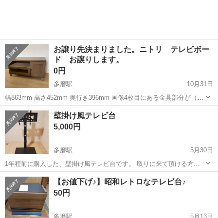
お譲り先決まりました。ニトリ テレビボー
ド お譲りします。
0円
多磨駅
10月31日
幅863mm 高さ452mm 奥行き396mm 画像4枚目にある金具部分が（画
像2枚目の下段側）壊れていますが、扉の開閉は出来ます。 通常使用
東京
府中市
多磨駅
収納家具
ニトリ
壁掛け風テレビ台
での小キズ等ございます。 こちらご了承いただければ無料でお譲りさ
5,000円
せていただきます。...
多磨駅
5月30日
1年程前に購入した、壁掛け風テレビ台です。 取りに来て頂ける方で
お願い致します。 テレビと床の間に、棚が付くようになっています。
東京
府中市
多磨駅
収納家具
床の間
【お値下げ♪】昭和レトロなテレビ台♪
対応サイズなどが書いてある取扱い説明書等は無くしてしまいまし
50円
た。 自宅では...
多磨駅
5月13日