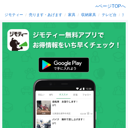
ページTOPへ
ジモティー
売ります・あげます
家具
収納家具
テレビ台
東