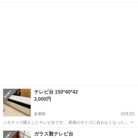
ついているため、移動などしやすいです。 後ろのデザインが台形にな
東京
府中市
多磨駅
収納家具
キャスター
っているためコンパクトに見える。 お譲り致します。
テレビ台 150*40*42
3,000円
多磨駅
10月2日
ジモティで購入したテレビ台です。 部屋のサイズに合わなくなったた
め、出品します。 商品：ニトリ DUKE150LB-WH ※古いモデルのた
東京
府中市
多磨駅
収納家具
DUKE
ガラス製テレビ台
め、公式のホームページでは見つけられませんでした 玄関前で引き渡