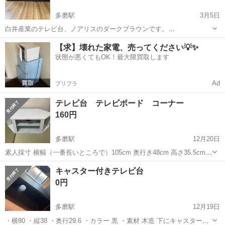
多磨駅
3月5日
白井産業のテレビ台、ノアリスのダークブラウンです。
（https://shirai-store.net/c/series/nal/nal-4080-dk） 幅78.2 × 奥行29.5
東京
府中市
多磨駅
収納家具
産業
【求】壊れた家電、売ってください💡✨
× 高さ38.4（cm） 3年ほど使...
状態が悪くてもOK！最大限買取します
Ad
プリフラ
テレビ台 テレビボード コーナー
160円
多磨駅
12月20日
素人採寸 横幅（一番長いところで）105cm 奥行き48cm 高さ35.5cm
部屋の角にも置けます。 天台部分一部ハゲています。 傷の部分はリメ
東京
府中市
多磨駅
収納家具
リメイク
キャスター付きテレビ台
イクシートなどでかわいく補修していただいたり、DIYが得意な方は塗
0円
り直して使...
多磨駅
12月19日
・横80 ・縦38 ・奥行29.6 ・カラー 黒 ・素材 木造 下にキャスターが