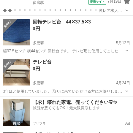
7月19日
提携サイト
多磨駅
◆ ◆ ＊-＊-＊-＊-＊-＊-＊-＊-＊-＊-＊-＊-＊-＊-＊-＊-＊ 激レア求人★
放置自転車の撤去作業員大募集！ 普通自動車を運転できる方優遇◎
東京
府中市
多磨駅
警備員
回転テレビ台 44✕37.5✕3
＊-＊-＊-＊-＊-＊-＊-＊-＊-＊-＊-＊-＊-＊-＊-＊-＊ ...
0円
多磨駅
5月12日
縦37.5センチ 横44センチ 回転台です。 テレビ用に使用してました。
10年ぐらい前に購入した気がします。 よろしくおねがいします。 #回
東京
府中市
多磨駅
収納家具
テレビ台
転台 #テレビ回転台
0円
多磨駅
4月24日
3年ほど使用していました。 取りに来ていただける方にお譲りしま
す。 自宅に取りに来ていただける方がありがたいですが、車で運べる
東京
府中市
多磨駅
収納家具
した
【求】壊れた家電、売ってください💡✨
大きさなので多摩地域であれば相談可能です。 横79㎝、奥行35㎝、高
状態が悪くてもOK！最大限買取します
さ31㎝
Ad
プリフラ