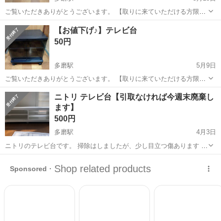
ご覧いただきありがとうございます。 【取りに来ていただける方限
定】 二段収納 キャスター無し 押して開く扉タイプ 素人採寸 奥行き
東京
三鷹市
多磨駅
収納家具
レトロ
【お値下げ♪】テレビ台
36cm×横53.5cm×縦43cm 【画像２枚目】中はえんじ色です♪ 【画像３
50円
枚目】扉...
多磨駅
5月9日
ご覧いただきありがとうございます。 【取りに来ていただける方限
定】 サイズは画像３枚目をご覧下さい。 ガラス扉付き キャスター付
東京
三鷹市
多磨駅
収納家具
画像
ニトリ テレビ台【引取なければ今週末廃棄し
き 二段 【画像２枚目】右下が剥げています 使用していた物ですので
ます】
傷や剥げがございます。 ...
500円
多磨駅
4月3日
ニトリのテレビ台です。 掃除はしましたが、少し目立つ傷あります ・
高さ:36cm ・横:120cm ・奥行き:45cm ・色:白 ・タイヤついてます
東京
府中市
多磨駅
収納家具
ニトリ