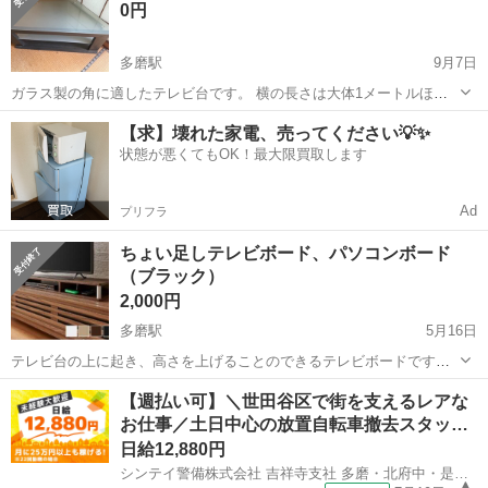
0円
しでお...
多磨駅
9月7日
ガラス製の角に適したテレビ台です。 横の長さは大体1メートルほ
ど、高さは約30センチくらい、奥行きは50センチほどかと思います。
東京
府中市
多磨駅
収納家具
ガラス
【求】壊れた家電、売ってください💡✨
詳細に知りたい方はご連絡ください。 犬猫飼っているためアレルギー
状態が悪くてもOK！最大限買取します
のある方は自己責任でお...
Ad
プリフラ
ちょい足しテレビボード、パソコンボード
（ブラック）
2,000円
多磨駅
5月16日
テレビ台の上に起き、高さを上げることのできるテレビボードです。
数年使用していましたが、目立った傷や汚れはないかと思います。 使
東京
調布市
多磨駅
収納家具
汚れ
【週払い可】＼世田谷区で街を支えるレアな
用に伴う細かい傷はあるかと思いますが、ご容赦ください。
お仕事／土日中心の放置自転車撤去スタッ…
日給12,880円
シンテイ警備株式会社 吉祥寺支社 多磨・北府中・是政(23)エリア/A3203200118