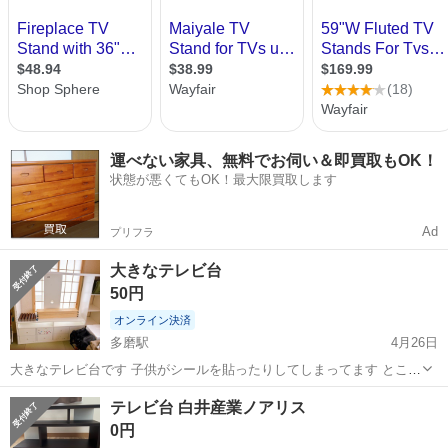
運べない家具、無料でお伺い＆即買取もOK！
状態が悪くてもOK！最大限買取します
Ad
プリフラ
大きなテレビ台
50円
オンライン決済
多磨駅
4月26日
大きなテレビ台です 子供がシールを貼ったりしてしまってます ところ
どころ引き出しもメンテナンス必要かと、
東京
府中市
多磨駅
収納家具
テレビ台 白井産業ノアリス
0円