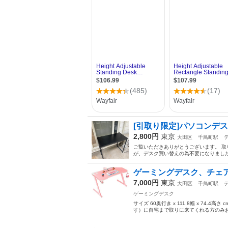
[引取り限定]パソコンデ
2,800円
東京
大田区
千鳥町駅
ご覧いただきありがとうございます。 取
が、デスク買い替えの為不要になりました
ゲーミングデスク、チェ
7,000円
東京
大田区
千鳥町駅
ゲーミングデスク
サイズ 60奥行き x 111.8幅 x 7
す）に自宅まで取りに来てくれる方のみお