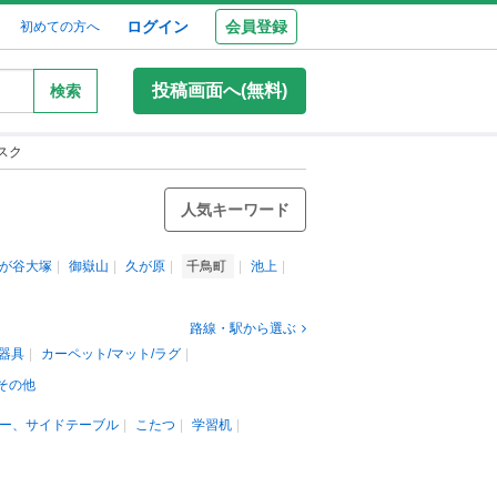
ログイン
会員登録
初めての方へ
投稿画面へ(無料)
検索
スク
人気キーワード
が谷大塚
御嶽山
久が原
千鳥町
池上
路線・駅から選ぶ
器具
カーペット/マット/ラグ
その他
ー、サイドテーブル
こたつ
学習机