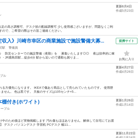
更新6月4日
作成5月23日
ル
 70cm 各足の高さ調整可、デスク状の配線調整可 少し使用感ございますが、問題なくご利
ですので、ご希望の際はその旨ご連絡ください。
収入》川崎市幸区の商業施設で施設警備大募...
提携サイト
町駅
警備員
設の 防災センターでの施設警備（夜勤）を 募集いたします◎◎ 夜は効率的に稼
分 ・JR鹿島田駅…徒歩4分 駅から近いので通勤も困りま...
お気に入り
更新4月27日
作成4月26日
ブル
れる方優先になります。 IKEAで傷あり商品として売られていたものです。 使用歴
せん。 色は黒です。 天板のサイズは105センチ×5...
更新1月26日
棚付き(ホワイト)
作成1月14日
テーブル
片付け中のため後ほど実物掲載します 汚れ傷もほほありません、解体して自宅にてお渡
】 デスク パソコンデスク 学習机 PCデスク 幅11...
更新11月22日
作成12月24日