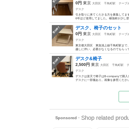
0円
東京
大田区
千鳥町駅
テーブ
デスク
引き取りに来てくださる方を募集してます。 
6年ほど使用してました。補強材が少し塗
デスク、椅子のセット
受付終了
0円
東京
大田区
千鳥町駅
テーブ
デスク
東京都大田区 東急池上線千鳥町駅まで、
越しに伴い、必要がなくなるのでもらってくだ
デスク&椅子
受付終了
2,500円
東京
大田区
千鳥町駅
デスク
デスクは楽天で椅子はB-companyで
デスクに一部傷あり。画像を参照ください。 