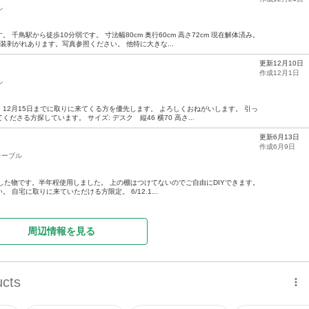
ル
千鳥駅から徒歩10分弱です。 寸法幅80cm 奥行60cm 高さ72cm 現在解体済み。
装剥がれあります。写真参照ください。 他特に大きな...
更新12月10日
作成12月1日
ル
12月15日までに取りに来てくる方を優先します。 よろしくおねがいします。 引っ
さる方探しています。 サイズ: デスク 縦46 横70 高さ...
更新6月13日
作成6月9日
テーブル
購入した物です。半年程使用しました。 上の棚はつけてないのでご自由にDIYできます。
自宅に取りに来ていただける方限定。 6/12.1...
周辺情報を見る