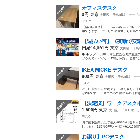
オフィスデスク
受付終了
0円
東京
大田区
千鳥町駅
テーブ
デスク
【幅x奥x高さ】 90cm x 45cm x
用できます。 バラしてのお渡しも可能
【週払い可】《夜勤で安定
日給14,691円
東京
大田区
千鳥
◆ ◆ ／／ 川崎市幸区にある商業施
げるのです♪ ＼＼ ・JR新川崎駅…徒歩3
IKEA MICKE デスク
受付終了
800円
東京
大田区
千鳥町駅
テー
IKEA
取りに来れる方限定です。 早く取りに来
は2年です。 デスクのみで他のものは付きま
【決定済】ワークデスク本
受付終了
1,500円
東京
大田区
千鳥町駅
デスク
四年前下記楽天にて購入(6000円弱) 
しします 【15％OFFクーポン★1/15限定
お譲り】PCデスク
受付終了