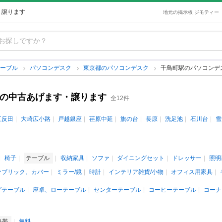
・譲ります
地元の掲示板 ジモティー
テーブル
パソコンデスク
東京都のパソコンデスク
千鳥町駅のパソコンデ
クの中古あげます・譲ります
全12件
五反田
大崎広小路
戸越銀座
荏原中延
旗の台
長原
洗足池
石川台
雪
椅子
テーブル
収納家具
ソファ
ダイニングセット
ドレッサー
照明
ァブリック、カバー
ミラー/鏡
時計
インテリア雑貨/小物
オフィス用家具
グテーブル
座卓、ローテーブル
センターテーブル
コーヒーテーブル
コーナ
格帯
無料