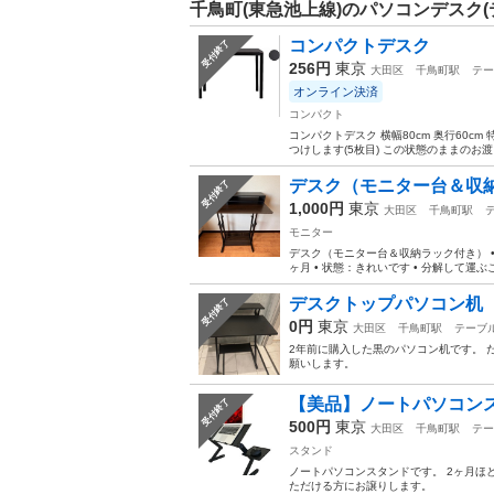
千鳥町(東急池上線)のパソコンデスク(
コンパクトデスク
受付終了
256円
東京
大田区
千鳥町駅
テー
オンライン決済
コンパクト
コンパクトデスク 横幅80cm 奥行60
つけします(5枚目) この状態のままのお
デスク（モニター台＆収
受付終了
1,000円
東京
大田区
千鳥町駅
モニター
デスク（モニター台＆収納ラック付き） • サイ
ヶ月 • 状態：きれいです • 分解して運ぶこ
デスクトップパソコン机
受付終了
0円
東京
大田区
千鳥町駅
テーブ
2年前に購入した黒のパソコン机です。 だ
願いします。
【美品】ノートパソコン
受付終了
500円
東京
大田区
千鳥町駅
テー
スタンド
ノートパソコンスタンドです。 2ヶ月ほ
ただける方にお譲りします。