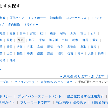
ますを探す
制服
原付バイク
ドンキホーテ
観葉植物
コンテナハウス
ママチャリ
カブ
多肉植物
トラクター
海道
青森
岩手
宮城
秋田
山形
福島
新潟
富山
石川
梨
長野
東京
埼玉
千葉
神奈川
茨城
栃木
群馬
愛知
重
静岡
大阪
兵庫
京都
滋賀
奈良
和歌山
鳥取
島根
島
山口
徳島
香川
愛媛
高知
福岡
佐賀
熊本
大分
長崎
児島
沖縄
へ
東京都 売ります・あげます 
テーブル
パソコンデスク
東京都のパソコンデスク
千鳥町駅のパソコンデ
ポリシー
プライバシーステートメント
健全化に資する運用方針
利用ガイド
フリーワードで探す
特定商取引法の表示
利用者情