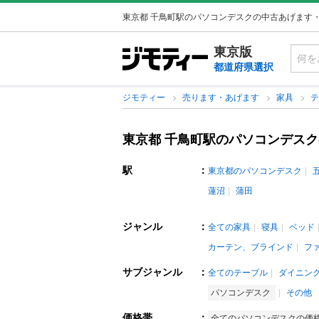
東京都 千鳥町駅のパソコンデスクの中古あげます
東京版
都道府県選択
ジモティー
売ります・あげます
家具
東京都 千鳥町駅のパソコンデス
駅
：
東京都のパソコンデスク
蓮沼
蒲田
ジャンル
：
全ての家具
寝具
ベッド
カーテン、ブラインド
フ
サブジャンル
：
全てのテーブル
ダイニン
パソコンデスク
その他
価格帯
：
全てのパソコンデスクの価