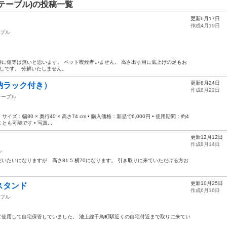
テーブル)の投稿一覧
更新6月17日
作成4月19日
ブル
cm 特に傷等は無いと思います。 ペット喫煙者いません。 高さ出す用に底上げの足もお
渡しです。 分解いたしません。
更新8月24日
納ラック付き）
作成8月22日
テーブル
ズ：幅80 × 奥行40 × 高さ74 cm • 購入価格：新品で6,000円 • 使用期間：約4
とも可能です • 写真...
更新12月12日
作成8月14日
ル
いたいになりますが 高さ81.5 横70になります。 引き取りに来ていただける方お
更新10月25日
スタンド
作成6月16日
ブル
ど使用して自宅保管していました。 池上線千鳥町駅近くの自宅付近まで取りに来てい