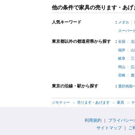
他の条件で家具の売ります・あげ
人気キーワード
：
メダカ
スーパー
東京都以外の都道府県から探す
：
全国
北
福井
山
岐阜
三
岡山
広
宮崎
鹿
東京の沿線・駅から探す
：
選択画面
ジモティー
売ります・あげます
家具
利用規約
プライバシー
サイトマップ
ご