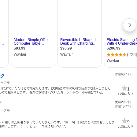
作成6月12日
スク
テーブル
りに来ていただける方限定なります。(大田区) 昨年の6月に新品にて購入しました
1
のでお譲りします。 屋外に保管されていた為、ボルトの一部が錆びていた...
お気に入り
更新2月7日
ア
作成1月26日
テーブル
9
4.4高さ cm 引越しのため引き取っていただきたいです。 3月下旬（日程決まり次第お伝えしま
願いします。 チェアとセットで引き取っていた...
お気に入り