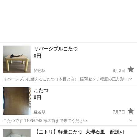
リバーシブルこたつ
0円
雑色駅
8月2日
リバーシブルに使えるこたつ（木目と白） 幅50センチ程度の正方形 コ
タツはコンセント使用
東京
大田区
雑色駅
テーブル
コタツ
こたつ
0円
糀谷駅
7月7日
こたつです 110*80*43 家の前まで来てください
東京
大田区
糀谷駅
テーブル
【ニトリ】軽量こたつ_大理石風 配送可