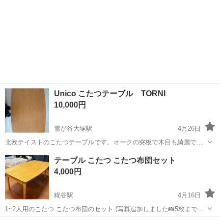
Unico こたつテーブル TORNI
10,000円
雪が谷大塚駅
4月26日
北欧テイストのこたつテーブルです。オークの突板で木目も綺麗で
す。 天板の四隅と脚の間に隙間があり、天板の上げおろしが楽で、指
東京
大田区
雪が谷大塚駅
テーブル
Unico
テーブル こたつ こたつ布団セット
を挟まないなど機能性も良かったです。 暖かい季節はローテーブルと
4,000円
して使用していました。 天板に...
糀谷駅
4月16日
1~2人用のこたつ こたつ布団のセット (写真追加しました📸5枚までし
か載せられないので、追加の写真欲しい方はコメントお待ちしており