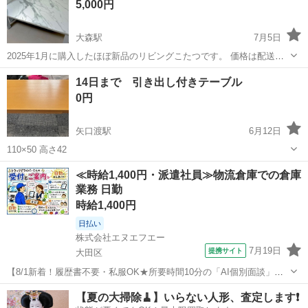
5,000円
大森駅
7月5日
2025年1月に購入したほぼ新品のリビングこたつです。 価格は配送費
込、引き取りに来てくださる方は値段相談します。 7/11まで出品しま
東京
大田区
大森駅
テーブル
大理石
14日まで 引き出し付きテーブル
す。ご質問等も受け付けております。 よろしくお願いいたします。
0円
【商品詳細】 品名:大...
矢口渡駅
6月12日
110×50 高さ42
東京
大田区
矢口渡駅
テーブル
≪時給1,400円・派遣社員≫物流倉庫での倉庫
業務 日勤
時給1,400円
日払い
株式会社エヌエフエー
7月19日
提携サイト
大田区
【8/1新着！履歴書不要・私服OK★所要時間10分の「AI個別面談」が
スタート！】【大田市場内でのドライバー受付業務！日払い可！交通
東京
大田区
その他
【夏の大掃除🧹】いらない人形、査定します❗️
費全額支給！】青果市場でのトラックドライバーの受付業務(1411)