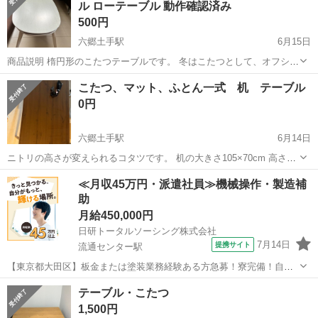
ル ローテーブル 動作確認済み
500円
六郷土手駅
6月15日
商品説明 楕円形のこたつテーブルです。 冬はこたつとして、オフシー
ズンはローテーブルとして一年中お使いいただけます。 ナチュラルカ
東京
大田区
六郷土手駅
テーブル
こたつ、マット、ふとん一式 机 テーブル
ラーでどんなお部屋にも合わせやすいデザインです。 【状態】 ・中古
0円
品 ・使用に伴う小傷...
六郷土手駅
6月14日
ニトリの高さが変えられるコタツです。 机の大きさ105×70cm 高さ
60cm or 35cm コタツ布団とマットもセットで引き取りお願いします。
東京
大田区
六郷土手駅
テーブル
≪月収45万円・派遣社員≫機械操作・製造補
助
月給450,000円
日研トータルソーシング株式会社
7月14日
提携サイト
流通センター駅
【東京都大田区】板金または塗装業務経験ある方急募！寮完備！自動
車の板金塗装《お仕事No.5A468-AMS》 お仕事について 指定自動車整
東京
大田区
流通センター駅
その他
テーブル・こたつ
備工場での自動車の板金塗装および付随業務。 ※業務の変更、就業場
1,500円
所の変更の範囲、契...