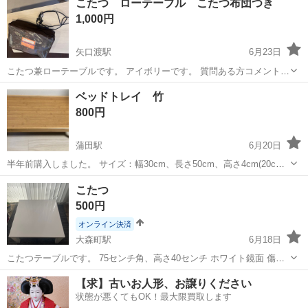
こたつ ローテーブル こたつ布団つき
1,000円
矢口渡駅
6月23日
こたつ兼ローテーブルです。 アイボリーです。 質問ある方コメントお
願いします。
東京
大田区
矢口渡駅
テーブル
ベッドトレイ 竹
800円
蒲田駅
6月20日
半年前購入しました。 サイズ：幅30cm、長さ50cm、高さ4cm(20cm)
中古品のためサイズや状態などが目安であることをご了承ください。
東京
大田区
蒲田駅
テーブル
よろしくお願いします
こたつ
使用による多少の痕跡がありますので、ご理解いただければと思いま
500円
す。気にならない...
オンライン決済
大森町駅
6月18日
こたつテーブルです。 75センチ角、高さ40センチ ホワイト鏡面 傷あ
り
東京
大田区
大森町駅
テーブル
ホワイト
【求】古いお人形、お譲りください
状態が悪くてもOK！最大限買取します