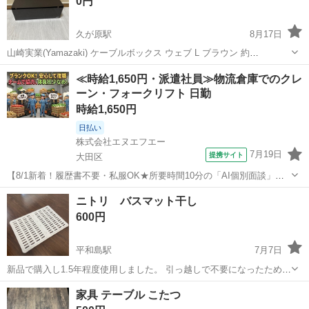
0円
久が原駅
8月17日
山崎実業(Yamazaki) ケーブルボックス ウェブ L ブラウン 約
W40×D15.5×H14.5cm 電源タップ ケーブル 収納 2708
東京
大田区
久が原駅
テーブル
ケーブル
≪時給1,650円・派遣社員≫物流倉庫でのクレ
ーン・フォークリフト 日勤
時給1,650円
日払い
株式会社エヌエフエー
7月19日
提携サイト
大田区
【8/1新着！履歴書不要・私服OK★所要時間10分の「AI個別面談」が
スタート！】【大田市場内勤務！日勤で稼げる！時給1650円！日払い
東京
大田区
その他
ニトリ バスマット干し
可！交通費全額支給！】青果市場でのフォークリフト作業 お仕事内容
600円
・フォークリフトでの...
平和島駅
7月7日
新品で購入し1.5年程度使用しました。 引っ越しで不要になったため、
出品します。 特に目立った傷等ないですが、 裏側のゴムが12個中2個
東京
大田区
平和島駅
テーブル
マット
家具 テーブル こたつ
無くなっています。 問題なく利用できますが、 中古品であることをご