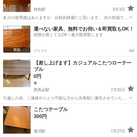
雑色駅
8月3日
多少の使用感はありますが、比較的綺麗だと思います。 光の加減で実
物よりも天板が少し濃い色となっております。脚の色を参考にしてい
東京
大田区
雑色駅
テーブル
運べない家具、無料でお伺い＆即買取もOK！
ただくといいかもしれません。 110×62×35 ★こたつのコード紛失して
状態が悪くてもOK！最大限買取します
おりますので、テーブ...
Ad
プリフラ
【差し上げます】カジュアルこたつローテー
ブル
0円
西馬込駅
7月31日
引越しの為、ご連絡やりとり可能な方から先着順に優先させていただ
きます。指定先までお車で引き取り頂ける方優先いたします。 こたつ
東京
大田区
西馬込駅
テーブル
こたつテーブル
布団はありません。テーブルとして使用してました。 使用感の傷若干
300円
あります。冬はこたつでも使用でき...
蓮沼駅
7月27日