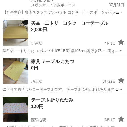
東京都 大田区
スポンサー：求人ボックス
07月31日
【仕事内容】警備スタッフ アルバイト コンサート・スポーツイベン
ト・展示会などのイベントや、 工事現場周辺で警備・交通誘導をして
アルバイト・パート
美品 ニトリ コタツ ローテーブル
いただきます。 経験者の方はもちろん、未経験者の方も積極的に採用
2,000円
中! 難しいスキルは不要! 基本的なル...
大森駅
4月1日
製品名: ニトリこたつ(ポップN 105 LBR) 幅105cm 奥行き75cm 高さ
41cm 5年以上前に買いましたが、傷もなく美品です。 大森駅周辺な
東京
大田区
大森駅
テーブル
LBR
家具 テーブル こたつ
ら、一緒ご自宅まで運ぶことができます。 できるだけ早めに受け取り
0円
できれ...
池上駅
3月22日
ニトリで購入したローテーブルです。 テーブルに剥がれはあります
が、まだまだ使っていただけます。サイズは写真をご確認ください。
東京
大田区
池上駅
テーブル
ロー
テーブル 折りたたみ
120円
西馬込駅
3月1日