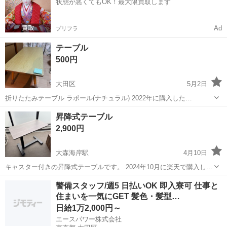
状態が悪くてもOK！最大限買取します
【お仕事内容】 ・トラ...
Ad
プリフラ
テーブル
500円
大田区
5月2日
折りたたみテーブル ラポール(ナチュラル) 2022年に購入した
5/7（火）午後以降、または5/9（木）5/10(金)終日 取りに来ていただけ
東京
大田区
テーブル
ラポール
昇降式テーブル
る方を希望します。 他の投稿もあります。 まとめて引き取っていただ
2,900円
ける方...
大森海岸駅
4月10日
キャスター付きの昇降式テーブルです。 2024年10月に楽天で購入しま
した。 大きな傷などなく、使用に問題ございません。 高さ55.5cm〜
東京
大田区
大森海岸駅
テーブル
楽天
警備スタッフ/週5 日払いOK 即入寮可 仕事と
75cm カラー アッシュ 定価 9,990円 引っ越しに伴い出品します。 よ...
住まいを一気にGET 髪色・髪型…
日給1万2,000円～
エースパワー株式会社