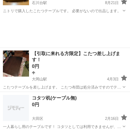
石川台駅
8月21日
ニトリで購入したこたつテーブルです。 必要がないので出品します。
東京
大田区
石川台駅
テーブル
ニトリ
【引取に来れる方限定】こたつ差し上げま
す！
0円
大岡山駅
4月3日
こたつテーブルを差し上げます。 こたつ布団は処分済みですのでテー
ブルのみとなります。 製造年は2011年8月、サイズは幅800奥行600高
東京
大田区
大岡山駅
テーブル
汚れ
コタツ机(ケーブル無)
さ400です。 日常的に使用してましたので細かいキズ等ありますが 故
0円
障はな...
大田区
2月16日
一人暮らし用のテーブルです！ コタツとしては利用できませんが、テ