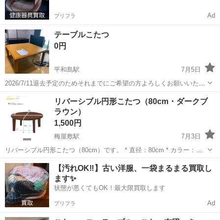
Ad
プリフラ
テーブルこたつ
0円
平和島駅
7月5日
2026/7/11退去予定のためそれまでにご希望の方よろしくお願いいたし
ます。 テーブル型のこたつです。 いつ頃購入したか覚えていませんが
東京
大田区
平和島駅
テーブル
リバーシブル円形こたつ（80cm・ダークブ
中古のためご理解のある方のみお取引させてください。 付属のこたつ
ラウン）
布団もついています。...
1,500円
梅屋敷駅
7月3日
リバーシブル円形こたつ（80cm）です。 * 直径：80cm * カラー：ダ
ークブラウン／ホワイト（リバーシブル天板） * 電源コード・配線付
東京
大田区
梅屋敷駅
テーブル
【汚れOK‼️】古い洋服、一袋まるまる買取し
き（動作確認済み） 【状態】 * こたつとして問題なく使用できます。
ます✨
* 脚...
状態が悪くてもOK！最大限買取します
Ad
プリフラ