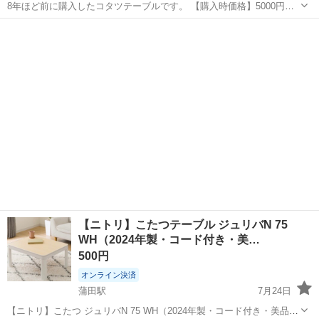
8年ほど前に購入したコタツテーブルです。 【購入時価格】5000円ぐ
らい 【サイズ】縦：75cm、横：75cm、高さ：39cm （大体です）
東京
大田区
蓮沼駅
テーブル
状態
【傷などの状態】目立った傷は写真に載せてます！ 【アピールポイン
ト】状態はいいので...
【ニトリ】こたつテーブル ジュリバN 75
WH（2024年製・コード付き・美…
500円
オンライン決済
蒲田駅
7月24日
【ニトリ】こたつ ジュリバN 75 WH（2024年製・コード付き・美品）