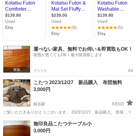
運べない家具、無料でお伺い＆即買取もOK！
状態が悪くてもOK！最大限買取します
Ad
プリフラ
こたつ 2023/12/27 新品購入 布団無料
3,000円
糀谷駅
8月5日
ご覧いただきありがとうございます。 2023/12/27 新品購入。 ​部屋ま
で引き取りに来られる方限定となります（中古品にご理解くださ
東京
大田区
糀谷駅
テーブル
無印良品こたつテーブル小
い）。 こたつ布団もございますが、洗濯なし（現状渡し）でよろしけ
3,000円
れば【無料】で...