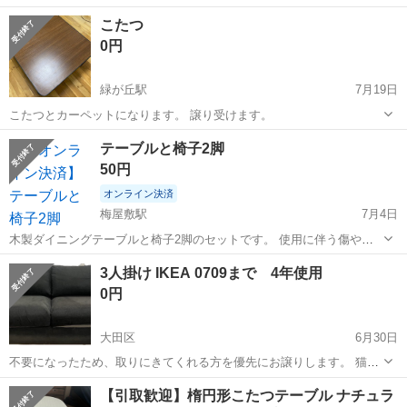
へ差し上げます。 必ず希望引き取り日時を記入して下さい。 こたつの
東京
大田区
久が原駅
テーブル
こたつ
暖かくなる部品は取り外しています。
0円
緑が丘駅
7月19日
こたつとカーペットになります。 譲り受けます。
東京
大田区
緑が丘駅
テーブル
テーブルと椅子2脚
50円
オンライン決済
梅屋敷駅
7月4日
木製ダイニングテーブルと椅子2脚のセットです。 使用に伴う傷や汚
れがありますので、中古品にご理解のある方のみお願いいたします。
東京
大田区
梅屋敷駅
テーブル
ダイニング
3人掛け IKEA 0709まで 4年使用
椅子1脚は、裏面の金具が1つ欠品しています。また、裏面の布に破れ
0円
がありますが、通常使用には問...
大田区
6月30日
不要になったため、取りにきてくれる方を優先にお譲りします。 猫を
飼っています 洗濯後お渡しします予定です
東京
大田区
テーブル
【引取歓迎】楕円形こたつテーブル ナチュラ
https://www.ikea.com/jp/ja/p/kivik-2-seat-sofa-t...