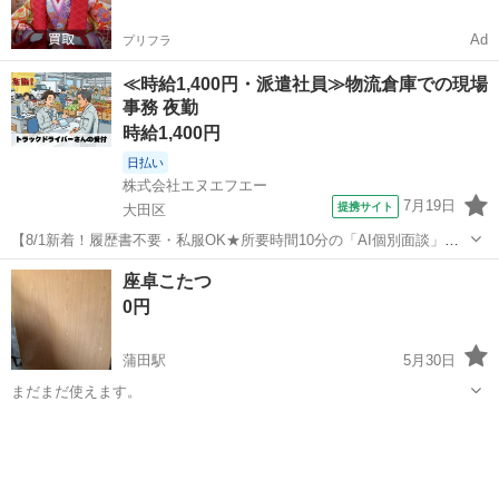
Ad
プリフラ
≪時給1,400円・派遣社員≫物流倉庫での現場
事務 夜勤
時給1,400円
日払い
株式会社エヌエフエー
7月19日
提携サイト
大田区
【8/1新着！履歴書不要・私服OK★所要時間10分の「AI個別面談」が
スタート！】夕方だけ/16‐23時/週1～5日/大田市場/ドライバーさんの
東京
大田区
その他
座卓こたつ
受付サポート(1413) 【お仕事内容】 ・トラックで来場した方の受付対
0円
応 ・...
蒲田駅
5月30日
まだまだ使えます。
東京
大田区
蒲田駅
テーブル