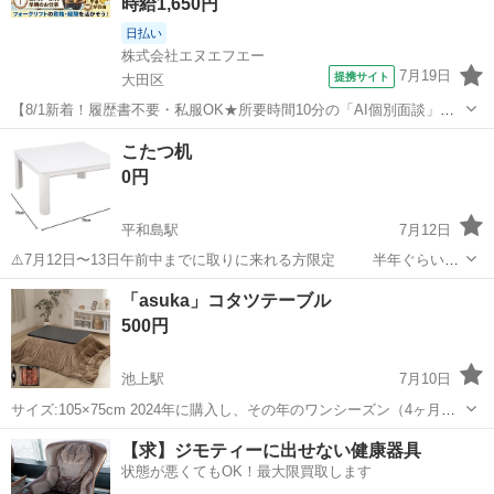
時給1,650円
日払い
株式会社エヌエフエー
7月19日
提携サイト
大田区
【8/1新着！履歴書不要・私服OK★所要時間10分の「AI個別面談」が
スタート！】早朝だけ！6-12時/フォークリフト作業/週1～OK/経験者
東京
大田区
その他
こたつ机
歓迎/大田市場/日払い可(1427) 【お仕事内容】 ・フォークリフトでの
0円
荷物運...
平和島駅
7月12日
⚠️7月12日〜13日午前中までに取りに来れる方限定 半年ぐらいし
か使用していない正方形のこたつ机です 急遽引っ越しが決まった為
東京
大田区
平和島駅
テーブル
「asuka」コタツテーブル
お譲りします 傷、汚れ等なしです
500円
池上駅
7月10日
サイズ:105×75cm 2024年に購入し、その年のワンシーズン（4ヶ月く
らい）しか使っていません。割とキレイだと思いますが、コタツ布団
東京
大田区
池上駅
テーブル
コタツ
【求】ジモティーに出せない健康器具
に少しだけ毛玉が付いています。（汚れている訳ではありません）値
状態が悪くてもOK！最大限買取します
下げにも応じます。 指定...