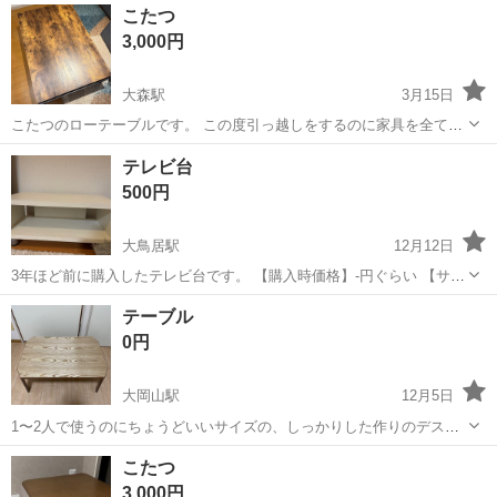
東京
大田区
糀谷駅
テーブル
ロータリー
こたつ
ます🙇‍♀️) 普通のコーヒーテーブルとしても使えるので、一年中活躍し
3,000円
ます！ 1年ほど使い、...
大森駅
3月15日
こたつのローテーブルです。 この度引っ越しをするのに家具を全て買
い換える為ここでお譲りさせていただきます。 ところどころに小さな
東京
大田区
大森駅
テーブル
キズ
テレビ台
キズはありますが、まだ長く使っていただけると思います。 大きな目
500円
立つキズは無く、問題なくお使い...
大鳥居駅
12月12日
3年ほど前に購入したテレビ台です。 【購入時価格】-円ぐらい 【サイ
ズ】縦：27cm、横：59cm、奥行き：29cm （大体です） 【傷などの
東京
大田区
大鳥居駅
テーブル
状態
テーブル
状態】とくに目立った傷はありません。 【アピールポイント】状態は
0円
いいのでまだまだ使...
大岡山駅
12月5日
1〜2人で使うのにちょうどいいサイズの、しっかりした作りのデスク
です。 折りたたみ式の脚になっているので、使わない時はコンパクト
東京
大田区
大岡山駅
テーブル
した
こたつ
に収納できてとても便利です！
3,000円