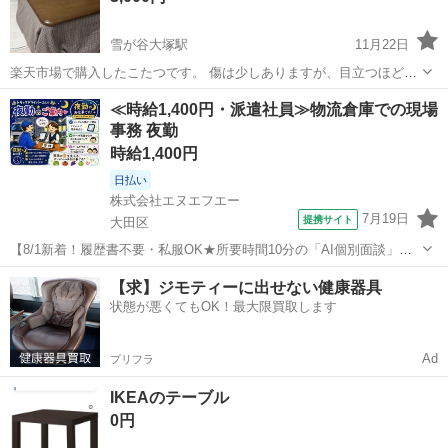
雪が谷大塚駅
11月22日
楽天市場で購入したこたつです。 傷は少しありますが、目立つほどで
はありません。 1年くらい使用しました。 車やトラックの用意をお願
東京
大田区
雪が谷大塚駅
テーブル
無印良品
≪時給1,400円・派遣社員≫物流倉庫での現場
いします。 取引住所は部屋の玄関前になります。
事務 夜勤
時給1,400円
日払い
株式会社エヌエフエー
7月19日
提携サイト
大田区
【8/1新着！履歴書不要・私服OK★所要時間10分の「AI個別面談」が
スタート！】【大田市場内でのドライバー受付業務！夜勤勤務！日払
東京
大田区
その他
【求】ジモティーに出せない健康器具
い可！交通費全額支給！】青果市場でのトラックドライバーの受付業
状態が悪くてもOK！最大限買取します
務 【お仕事内容】 ・トラッ...
Ad
プリフラ
IKEAのテーブル
0円