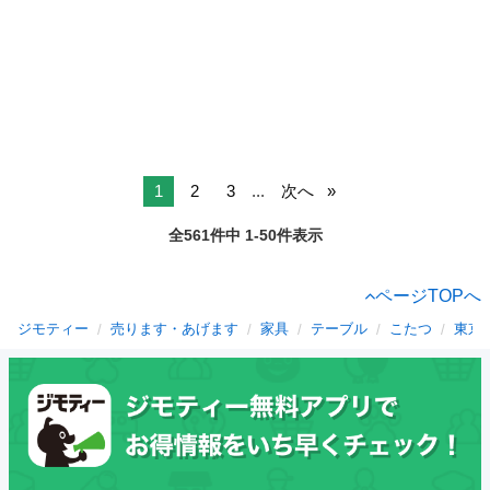
1
2
3
...
次へ
全561件中 1-50件表示
ページTOPへ
ジモティー
売ります・あげます
家具
テーブル
こたつ
東京