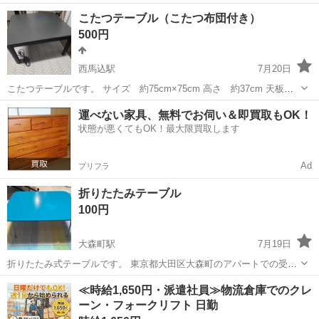
ニトリのこたつ「ジュリバN 75 WH」です。 ・75×75cm ・天板はホ
東京
大田区
蒲田駅
テーブル
こたつテーブル（こたつ布団付き）
ワイトとナチュラルの2way、目立つ汚れはなし ・2024年製 ・こた...
500円
西馬込駅
7月20日
こたつテーブルです。 サイズ 約75cm×75cm 高さ 約37cm 天板テ
ーブル部分はグレーと木目調が選べるリバーシブルになっています。
東京
大田区
西馬込駅
テーブル
運べない家具、無料でお伺い＆即買取もOK！
こたつ布団も同様にリバーシブルタイプとなっています。 一応洗濯は
状態が悪くてもOK！最大限買取します
しておりますが、...
Ad
プリフラ
折りたたみテーブル
100円
大森町駅
7月19日
折りたたみ式テーブルです。 東京都大田区大森町のアパートでの受け
渡しとさせていただきます。
東京
大田区
大森町駅
テーブル
≪時給1,650円・派遣社員≫物流倉庫でのクレ
ーン・フォークリフト 日勤