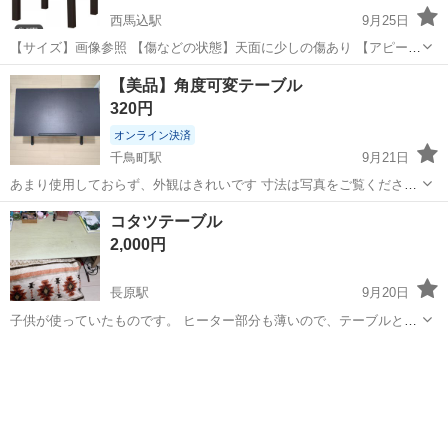
西馬込駅
9月25日
【サイズ】画像参照 【傷などの状態】天面に少しの傷あり 【アピール
ポイント】状態はいいのでまだまだ使えます！ ドタキャンしない方、
東京
大田区
西馬込駅
テーブル
IKEA
【美品】角度可変テーブル
中古品のためや状態などが目安であることをご了承いただける方のみ
320円
お問い合わせください。 ...
オンライン決済
千鳥町駅
9月21日
あまり使用しておらず、外観はきれいです 寸法は写真をご覧ください
梱包せずそのままお渡しします 自動車で来るのをおすすめします
東京
大田区
千鳥町駅
テーブル
可変
コタツテーブル
2,000円
長原駅
9月20日
子供が使っていたものです。 ヒーター部分も薄いので、テーブルとし
ても使いやすく、 もちろんコタツとして使えます。
東京
大田区
長原駅
テーブル
コタツ