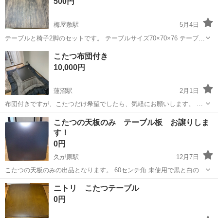
500円
理解ください。 ニ...
梅屋敷駅
5月4日
テーブルと椅子2脚のセットです。 テーブルサイズ70×70×76 テーブル
は脚を外した状態でのお渡しです。
東京
大田区
梅屋敷駅
テーブル
セット
こたつ布団付き
10,000円
蓮沼駅
2月1日
布団付きですが、こたつだけ希望でしたら、気軽にお願いします。 使
用期間は3ヶ月くらいになります。
東京
大田区
蓮沼駅
テーブル
こたつの天板のみ テーブル板 お譲りしま
す！
0円
久が原駅
12月7日
こたつの天板のみの出品となります。 60センチ角 未使用で黒と白の両
面使いが出来るタイプです。 ストーン模様が入っています。 お近くま
東京
大田区
久が原駅
テーブル
天板
ニトリ こたつテーブル
で引き取りにいらしていただける方にお譲り致します。
0円