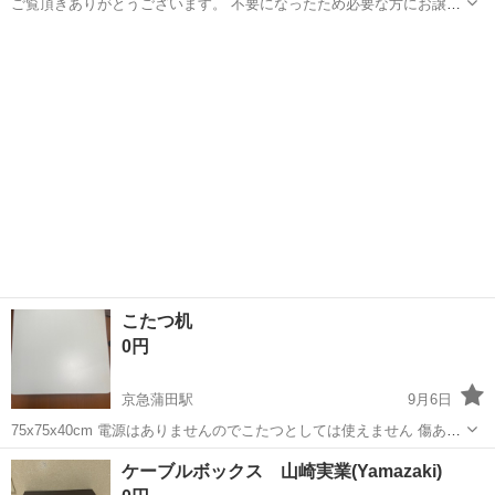
ご覧頂きありがとうございます。 不要になったため必要な方にお譲り
致します。 使用感あり。足に若干のサビがあります。 テーブル面には
東京
大田区
西馬込駅
テーブル
折りたたみ
リメイクシートを貼り付けてあります。 清掃はしていますが、子供が
貼ったシール、落書きの...
こたつ机
0円
京急蒲田駅
9月6日
75x75x40cm 電源はありませんのでこたつとしては使えません 傷あり
ます。 9/14(土)9:00引取できる方に優先したいと思います。 マンショ
東京
大田区
京急蒲田駅
テーブル
ケーブルボックス 山崎実業(Yamazaki)
ンで10階ですがエレベーターあります。 搬出は手伝います。