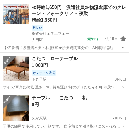
ーブルとして難なく利用できます！
東京
大田区
テーブル
コタツ
≪時給1,650円・派遣社員≫物流倉庫でのクレ
ーン・フォークリフト 夜勤
時給1,650円
日払い
株式会社エヌエフエー
7月19日
提携サイト
大田区
【8/1新着！履歴書不要・私服OK★所要時間10分の「AI個別面談」が
スタート！】【大田市場内勤務！夜勤で稼げる！深夜時給2063円！日
東京
大田区
その他
こたつ ローテーブル
払い可！交通費全額支給！】青果市場でのフォークリフト作業 お仕事
1,000円
内容 ・フォークリフト...
オンライン決済
下丸子駅
8月6日
サイズ:写真に掲載 重さ:14㎏ 持ち運び:脚の折りたたみ不可 状態:2年
使用しましたが、傷はないです。 溝がざらざらした質感で、ティッシ
東京
大田区
下丸子駅
テーブル
テーブル こたつ 机
ュなどの繊維が残るため白く汚れがあります。(5枚目)
0円
久が原駅
7月19日
子供の部屋で使用していた物です。 自宅前まで引き取りに来られる方