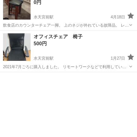
0円
水天宮前駅
4月18日
飲食店のカウンターチェア一脚。 上のネジが外れている故障品。 レザ
ーに白いペンキ汚れあり。 車で取りに来てくれる方、譲ります。
東京
中央区
水天宮前駅
椅子
カウンター
オフィスチェア 椅子
500円
水天宮前駅
1月27日
2021年7月ごろに購入しました。 リモートワークなどで利用していま
した。 高さ調節は可能ですが背もたれの角度は調節できません。 腰あ
東京
中央区
水天宮前駅
椅子
オフィス
たりにサポートするクッションがついており、上下に移動可能です。
大きな汚れ...