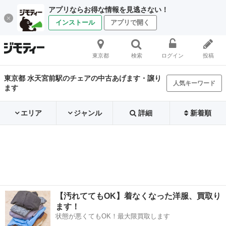
アプリならお得な情報を見逃さない！
インストール
アプリで開く
東京都
検索
ログイン
投稿
東京都 水天宮前駅のチェアの中古あげます・譲り
人気キーワード
ます
エリア
ジャンル
詳細
新着順
【汚れててもOK】着なくなった洋服、買取り
ます！
状態が悪くてもOK！最大限買取します