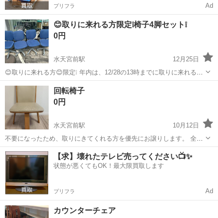
Ad
プリフラ
😊取りに来れる方限定❕椅子4脚セット❕
0円
水天宮前駅
12月25日
😊取りに来れる方😊限定❕ 年内は、12/28の13時までに取りに来れる方❕
年始は、1/7から取りに来れる方❕ 椅子4脚セットです。1脚からでも可
東京
中央区
水天宮前駅
椅子
セット
回転椅子
能です！ 室内で使用していた椅子です。 経年使用による汚れ・...
0円
水天宮前駅
10月12日
不要になったため、取りにきてくれる方を優先にお譲りします。 全体
的に汚れや劣化があります。写真をご確認ください。 煙草は吸いませ
東京
中央区
水天宮前駅
椅子
譲り
【求】壊れたテレビ売ってください📺✨
ん。 犬を飼っていますので、お気になさらない方のみお願いいたしま
状態が悪くてもOK！最大限買取します
す。 水天宮前、人形町、...
Ad
プリフラ
カウンターチェア