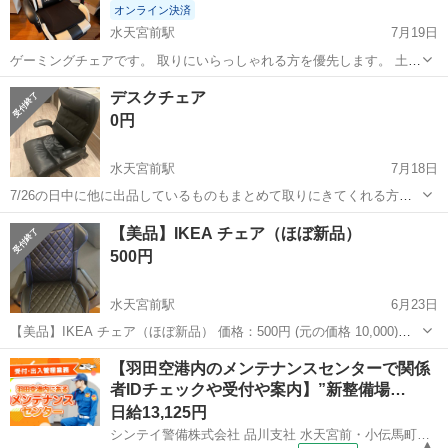
オンライン決済
水天宮前駅
7月19日
ゲーミングチェアです。 取りにいらっしゃれる方を優先します。 土
日、もしくは平日21時以降 ご質問あれば気軽にどうぞ
東京
中央区
水天宮前駅
椅子
ゲーミングチェア
デスクチェア
0円
水天宮前駅
7月18日
7/26の日中に他に出品しているものもまとめて取りにきてくれる方を
優先にお譲りします。
東京
中央区
水天宮前駅
椅子
デスク
【美品】IKEA チェア（ほぼ新品）
500円
水天宮前駅
6月23日
【美品】IKEA チェア（ほぼ新品） 価格：500円 (元の価格 10,000)
IKEAのチェアを出品します。使用期間は1年未満で、状態はとても良
東京
中央区
水天宮前駅
椅子
IKEA
【羽田空港内のメンテナンスセンターで関係
好です（ほぼ新品同様）。 掃除しやすくするためにキャスター（車
者IDチェックや受付や案内】”新整備場…
輪）は取り外...
日給13,125円
シンテイ警備株式会社 品川支社 水天宮前・小伝馬町・三越前(羽田空港)エリア/A3203200147