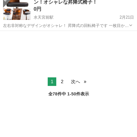
ン！オシャレな昇降式椅子！
ど ...
0円
水天宮前駅
2月21日
左右非対称なデザインがオシャレ！ 昇降式の回転椅子です 一枚目から
四枚目は、サイトから拝借した写真です 五枚目は、現物の写真(私が撮
東京
中央区
水天宮前駅
椅子
カウンター
影) 中古品ですので、木材部分や座面などに使用感あります 各所あく
まで中古品です あらか...
1
2
次へ
全78件中 1-50件表示