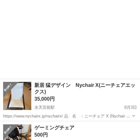
640mmx奥行70~125mmx高さ115-131mm 座面高さ: 450~550mm 貼り
東京
中央区
水天宮前駅
椅子
ゲーミングチェア
材:合成皮革 【傷などの状態】とくに目立った傷はありません。...
新居 猛デザイン Nychair X(ニーチェアエッ
クス)
35,000円
水天宮前駅
8月3日
https://www.nychairx.jp/nychairx/ 品 名 ：ニーチェア X (Nychair X)
購入時期：2022年8月 カラー ：白／肘掛けブラウン 【使用状況】 購
東京
中央区
水天宮前駅
椅子
Nychair
ゲーミングチェア
入後すぐに海外赴任になり、倉庫で...
500円