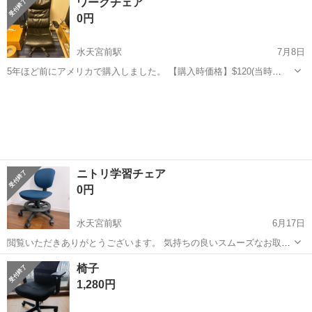
ワークチェア
とても少ないです。保証書も付いています。ダウングレードのために
0円
出品します。 ...
水天宮前駅
7月8日
5年ほど前にアメリカで購入しました。 【購入時価格】$120(当時
¥14000)ぐらい 【サイズ】縦：110cm、横：70cm、奥行き：80cm
東京
中央区
水天宮前駅
椅子
弦楽器
【傷などの状態】背もたれ右側面に傷がありますが使用に支障は一切
ありません。 【...
ニトリ学習チェア
0円
水天宮前駅
6月17日
閲覧いただきありがとうございます。 気持ちの良いスムーズなお取引
きをするために、商品説明欄をよくお読みになってからご連絡くださ
東京
中央区
水天宮前駅
椅子
イス
椅子
い。 【商品】 4年ほど前に購入したニトリの学習イスです。 【サイ
1,280円
ズ】 幅520×奥行560×...