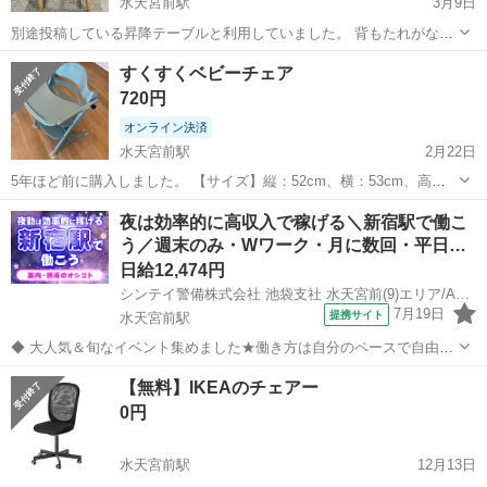
水天宮前駅
3月9日
別途投稿している昇降テーブルと利用していました。 背もたれがない
ので、空気清浄機を置いたり、 玄関などでも利用していました。 高
東京
中央区
水天宮前駅
椅子
背もたれ
すくすくベビーチェア
さ：58㎝程度
720円
オンライン決済
水天宮前駅
2月22日
5年ほど前に購入しました。 【サイズ】縦：52cm、横：53cm、高
さ：80cm （大体です） 【傷などの状態】使用時についた小傷が有
東京
中央区
水天宮前駅
椅子
ベビー
夜は効率的に高収入で稼げる＼新宿駅で働こ
ります 【アピールポイント】すくすくの製品だけに、立て付けがしっ
う／週末のみ・Wワーク・月に数回・平日…
かりしています 【希望取...
日給12,474円
シンテイ警備株式会社 池袋支社 水天宮前(9)エリア/A3203200108
7月19日
提携サイト
水天宮前駅
◆ 大人気＆旬なイベント集めました★働き方は自分のペースで自由に
勤務OK♪ ◆ スポーツを中心とした大会会場や 期間限定のフェアイベ
東京
中央区
水天宮前駅
警備員
【無料】IKEAのチェアー
ント等 この先も様々なイベント案件をご用意中！ 土日のみや月に数回
0円
の勤務も勿論OKです★ ...
水天宮前駅
12月13日