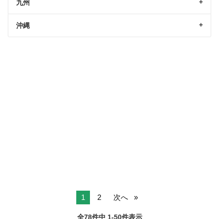
九州
沖縄
1
2
次へ
全78件中 1-50件表示