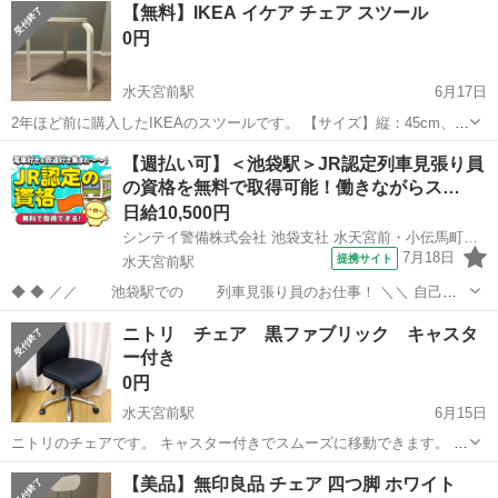
【無料】IKEA イケア チェア スツール
0円
水天宮前駅
6月17日
2年ほど前に購入したIKEAのスツールです。 【サイズ】縦：45cm、
横：36cm （大体の目安として参考にして下さい。） 【傷などの状
東京
中央区
水天宮前駅
椅子
【週払い可】＜池袋駅＞JR認定列車見張り員
態】1箇所小さな傷があります。 お写真3枚目、5枚目をご確認くださ
の資格を無料で取得可能！働きながらス…
い。 【アピールポイン...
日給10,500円
シンテイ警備株式会社 池袋支社 水天宮前・小伝馬町・銀座一丁目(24)エリア/A3203200108
7月18日
提携サイト
水天宮前駅
◆ ◆ ／／ 池袋駅での 列車見張り員のお仕事！ ＼＼ 自己負
担０で資格を取得しよう！ 未経験からプロの「列車見張り員」に なり
東京
中央区
水天宮前駅
警備員
ニトリ チェア 黒ファブリック キャスタ
ませんか？ ※資格取得までは 交通誘導などのお仕事をお願いしま
ー付き
す※ 資格を...
0円
水天宮前駅
6月15日
ニトリのチェアです。 キャスター付きでスムーズに移動できます。 上
下に高さが調整できます。 黒のファブリックに破れや剥がれ、こすれ
東京
中央区
水天宮前駅
椅子
キャスター
【美品】無印良品 チェア 四つ脚 ホワイト
などはありません。 脚のシルバーメッキの部分に、ところどころ小さ