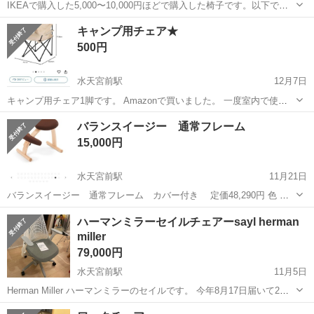
IKEAで購入した5,000〜10,000円ほどで購入した椅子です。以下で取
引可能な方お待ちしております。 ・場所→五反田自宅 ・日時→14(土)
東京
中央区
水天宮前駅
椅子
IKEA
キャンプ用チェア★
午前中、15(日)午前中 よろしくお願いします。
500円
水天宮前駅
12月7日
キャンプ用チェア1脚です。 Amazonで買いました。 一度室内で使用
しました。 東京都日本橋箱崎町に取りに来て下さる方に★
東京
中央区
水天宮前駅
椅子
Amazon
バランスイージー 通常フレーム
15,000円
水天宮前駅
11月21日
バランスイージー 通常フレーム カバー付き 定価48,290円 色 ダ
ークブラウン 1年半ほど使用 猫を飼っているため毛の付着あり カバ
東京
中央区
水天宮前駅
椅子
バランスイージー
ハーマンミラーセイルチェアーsayl herman
ーを取り外して洗濯可能です
miller
79,000円
水天宮前駅
11月5日
Herman Miller ハーマンミラーのセイルです。 今年8月17日届いて2ヶ
月程使用しましたが、出社勤務が多くなってしまい実際の使用時間は
東京
中央区
水天宮前駅
椅子
Herman Miller