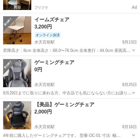
Ad
プリフラ
イームズチェア
3,200円
オンライン決済
水天宮前駅
9月13日
昇降高さ：8cm 全体高さ：68.0〜76.0cm 全体奥行：44.0cm 座面高
さ：40.0〜48.0cm 座面幅：40.0cm 材 質： 座部・背もたれ貼地：
東京
中央区
水天宮前駅
椅子
イームズチェア
ゲーミングチェア
ポリウレタンPUレザー 表面加工：クロームメッキ 構造部材...
0円
水天宮前駅
8月25日
8月29日までに取りに来れる方、中古品でも気にならない方にお譲りし
ます。 早く取りに来れる方を優先します。 下記内容は購入時の商品詳
東京
中央区
水天宮前駅
椅子
ゲーミングチェア
【美品】ゲーミングチェア
細に記載されていたものです。 ブランド 玄人志向 色 インディゴグレ
2,000円
ー 材質 ファブリッ...
水天宮前駅
8月16日
4年前に購入したゲーミングチェアです。 型番:OC-01 寸法: 幅