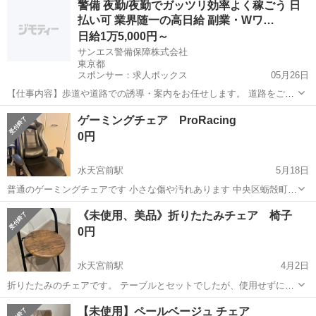
警備 夜勤/夜勤でガッツリ効率よく稼ごう 日
払い可 業界随一の高日給 副業・Wワ…
日給1万5,000円～
サンエス警備保障株式会社
東京都
スポンサー：求人ボックス
05月26日
【仕事内容】歩道や道路での誘導・案内をお任せします。 道路をご利
用される車両や歩行者の方が安全に安心して通行するために適切に誘
アルバイト・パート
ゲーミングチェア ProRacing
導してください。 勤務地へは直行直帰OKです! <未経験でも安心!!> 丁
0円
寧な研修20hで基本的な知識を...
水天宮前駅
5月18日
普通のゲーミングチェアです 小さな傷や汚れあります 中央区蛎殻町に
とりにきていただける方でお願いします 6月6日までとなります
東京
中央区
水天宮前駅
椅子
ゲーミングチェア
《未使用、美品》折りたたみチェア 椅子
0円
水天宮前駅
4月2日
折りたたみのチェアです。 テーブルとセットでしたが、使用せずに畳
んだまま保管していました。 自宅に取りに来てくれる方にお譲りしま
東京
中央区
水天宮前駅
椅子
折りたたみ
【未使用】ペールベージュ チェア
す。