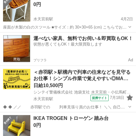
0円
水天宮前駅
4月2日
座面が木製の白のスツール ■サイズ：約 30×30×65 (cm) こちらでお譲
り頂きましたが、 置きたい場所に少し入らずでした。 とてもしっかり
東京
中央区
水天宮前駅
椅子
木製
運べない家具、無料でお伺い＆即買取もOK！
としたお品ですので、どなたかご利用下さい。
状態が悪くてもOK！最大限買取します
Ad
プリフラ
＜赤羽駅＞駅構内で列車の往来などを見守る
お仕事！シンプル作業で覚えやすい◎MA…
日給10,500円
シンテイ警備株式会社 池袋支社 水天宮前・小伝馬町・銀座一丁目(26)エリア/A3203200108
7月18日
提携サイト
水天宮前駅
◆ ◆ ／／ 赤羽駅での 列車見張り員のお仕事！ ＼＼ 自己負
担０で資格を取得しよう！ 未経験からプロの「列車見張り員」に なり
東京
中央区
水天宮前駅
警備員
IKEA TROGEN トローゲン 踏み台
ませんか？ ※資格取得までは 交通誘導などのお仕事をお願いしま
0円
す※ 資格を...