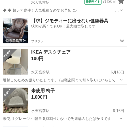
7月20日
提携サイト
水天宮前駅
◆ ◆ 超レア案件！人気職種なのでお早めに♪ ￣￣￣￣￣￣￣￣￣￣￣
￣￣￣￣￣￣￣￣ 「新整備場駅」徒歩1分！ 羽田空港内メンテナンス
東京
中央区
水天宮前駅
警備員
【求】ジモティーに出せない健康器具
センターでIDチェック等！ メンテナンスセンター関係者の 受付やIDチ
状態が悪くてもOK！最大限買取します
ェック、案内業務...
Ad
プリフラ
IKEA デスクチェア
100円
水天宮前駅
6月18日
引越しのためお譲りいたします。 (自宅玄関まで引き取りにいらしてい
ただける方限定となります)
東京
中央区
水天宮前駅
椅子
デスク
未使用 椅子
1,000円
水天宮前駅
6月6日
未使用 グレージュ 軽量 8,000円くらいで先週購入したばかりです
東京
中央区
水天宮前駅
椅子
グレージュ