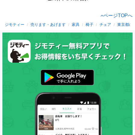
ページTOPへ
ジモティー
売ります・あげます
家具
椅子
チェア
東京都の