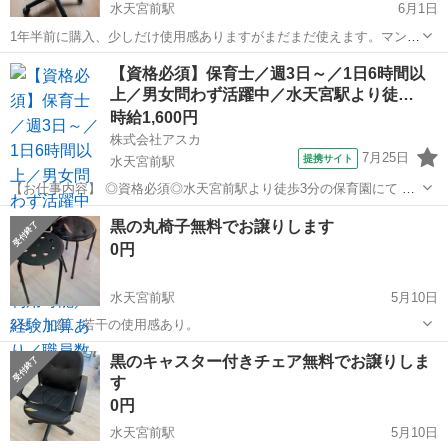
水天宮前駅
6月1日
1年半前に購入、少しだけ使用感ありますがまだまだ使えます。マンシ
ョンまでに受け取りに来られる方のみ、お願します。
東京
中央区
水天宮前駅
椅子
【資格必須】保育士／週3日～／1日6時間以
上／男女問わず活躍中／水天宮駅より徒…
時給1,600円
株式会社アスカ
7月25日
提携サイト
水天宮前駅
【お仕事内容】 ◎資格必須◎水天宮前駅より徒歩3分の保育園にて 派
遣保育士さん募集中！ ーーーーーーーーーーーーーーーー 《仕事内
東京
中央区
水天宮前駅
保育士
黒の丸椅子無料でお譲りします
容》 保育士補助業務をお願いします◎ ◇子どもたちの着替え、食事の
0円
介助 ◇おむつ交換、午睡の見...
水天宮前駅
5月10日
2セット組、若干の使用感あり。
東京
中央区
水天宮前駅
椅子
無料
黒のキャスター付きチェア無料でお譲りしま
す
0円
水天宮前駅
5月10日