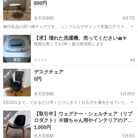
800円
い錆が出ています。 ...
水天宮前駅
6月7日
無印良品の四つ脚チェアです。 シンプルなデザインで木製のデスクで
も合わせやすいです。 【サイズ】高さ81cm、座面の高さ：地面から
東京
中央区
水天宮前駅
椅子
無印良品
【求】壊れた洗濯機、売ってください🧺✨
46cm、座面の大きさ：直径37cm、奥行き：47cm （若干の誤差があ
状態が悪くてもOK！最大限買取します
る可能性ございます。...
Ad
プリフラ
デスクチェア
0円
水天宮前駅
5月20日
5月26日まで、できるだけ早くとりにきてくれる方を優先させていただ
きます。 よろしくおねがいします。
東京
中央区
水天宮前駅
椅子
デスク
【取引中】ウェグナー・シェルチェア（リプ
ロダクト）※猫ちゃん用やインテリアのア…
1,000円
水天宮前駅
5月9日