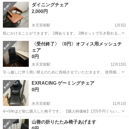
東京
江東区
水天宮前駅
椅子
IKEA
ダイニングチェア
2,000円
水天宮前駅
1月3日
机にかけることができます。 2脚あります。 2脚セットで引き取れる方
は2500円です。
東京
中央区
水天宮前駅
椅子
ダイニング
〈受付終了〉〈0円〉オフィス用メッシュチ
ェア
0円
水天宮前駅
12月13日
引っ越しに伴う買い替えのために投稿させていただきます。 使用感は
ありますが、問題なく利用いただけます。 【製品】 ◾️品名 不明です
東京
中央区
水天宮前駅
椅子
オフィス
EXRACING ゲーミングチェア
が、株式会社東馬 オフィスチェア 10年くらい前に買ったものだと思
0円
います。 ◾️サイズ...
水天宮前駅
11月1日
4〜5年ほど前に購入した椅子です。 【購入時価格】1万5千円ぐらい
【サイズ】縦：131cm、横：66cm、奥行き：63cm （大体です。写
東京
中央区
水天宮前駅
椅子
EXRACING
山善の折りたたみ椅子あげます
真をご参照ください。） 【傷などの状態】とくに目立った傷はありま
0円
せん。 【アピールポ...