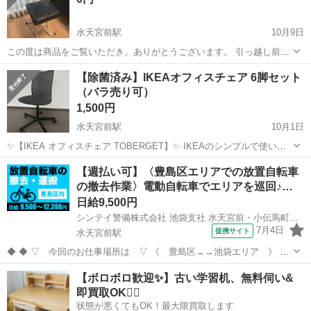
水天宮前駅
10月9日
この度は商品をご覧いただき、ありがとうございます。 引っ越し前の
物品整理のため、折りたたみ式の便利な椅子を出品いたします。 ## 商
東京
中央区
水天宮前駅
椅子
【除菌済み】IKEAオフィスチェア 6脚セット
品詳細 **【商品名】** 山善（YAMAZEN）折りたたみ椅子 **【メー...
（バラ売り可）
1,500円
水天宮前駅
10月1日
✨【IKEA オフィスチェア TOBERGET】✨ IKEAのシンプルで使いや
すいメッシュチェアです。 背もたれは通気性の良いメッシュ素材で、
東京
中央区
水天宮前駅
椅子
オフィス
【週払い可】〈豊島区エリアでの放置自転車
長時間座っても蒸れにくい設計。 キャスター付きで移動もスムーズで
の撤去作業〉電動自転車でエリアを巡回♪…
す。 サイズ：...
日給9,500円
シンテイ警備株式会社 池袋支社 水天宮前・小伝馬町・銀座一丁目(30)エリア/A3203200108
7月4日
提携サイト
水天宮前駅
◆ ◆ ▽ 今回のお仕事場所は ▽ 《 豊島区→→池袋エリア 》 放
置自転車撤去のお仕事！ 現場へは電動自転車で移動するため、 長い距
東京
中央区
水天宮前駅
警備員
【ボロボロ歓迎✨】古い学習机、無料伺い&
離を歩き回るような負担は少なめです。 作業も複数人で進めるので、
即買取OK🙆‍♀️
「いきなり1人で対...
状態が悪くてもOK！最大限買取します