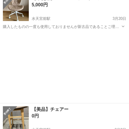
5,000円
水天宮前駅
3月20日
購入したものの一度も使用しておりませんが新古品であることご理解
ください。 お譲り日のお当日に詳細の住所をお送りいたします。 お値
東京
中央区
水天宮前駅
椅子
新古品
下げはできかねます。 サイズなどの詳細スペックは下記ページよりご
確認ください。 h...
【美品】チェアー
0円