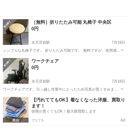
［無料］折りたたみ可能 丸椅子 中央区
0円
水天宮前駅
7月19日
シンプルな丸椅子です。 折りたたみ可能です。 無料ですが、使用感や
金属部分の錆などはありますのでご了承ください。 中央区水天宮前の
東京
中央区
水天宮前駅
椅子
折りたたみ
ワークチェア
マンション前でお譲りしたく存じます。 他の商品もあるのでご検討く
0円
ださい。
水天宮前駅
7月18日
ワークチェアです。引っ越し作業中にとったため写真が悪くすみませ
ん。
東京
江東区
水天宮前駅
椅子
【汚れててもOK】着なくなった洋服、買取り
ます！
状態が悪くてもOK！最大限買取します
Ad
プリフラ