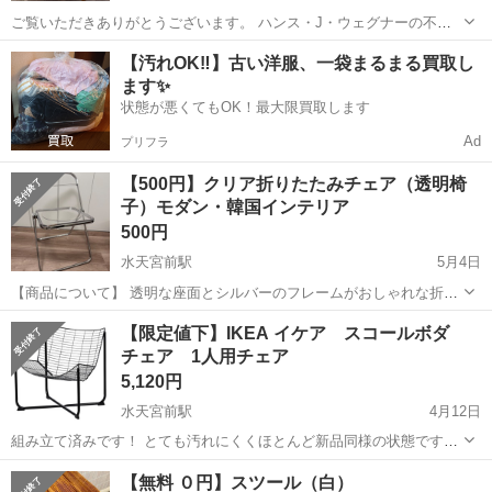
ご覧いただきありがとうございます。 ハンス・J・ウェグナーの不朽
の名作「シェルチェア」のリプロダクト品です。 オブジェのような美
東京
中央区
水天宮前駅
椅子
ウェグナー
【汚れOK‼️】古い洋服、一袋まるまる買取し
しい曲線が特徴で、置いておくだけでお部屋の雰囲気が格上げされま
ます✨
す。 【重要：商品の...
状態が悪くてもOK！最大限買取します
Ad
プリフラ
【500円】クリア折りたたみチェア（透明椅
子）モダン・韓国インテリア
500円
水天宮前駅
5月4日
【商品について】 透明な座面とシルバーのフレームがおしゃれな折り
たたみチェアです。 3年ほど自宅で使用しました。 クリア素材特有
東京
中央区
水天宮前駅
椅子
インテリア
【限定値下】IKEA イケア スコールボダ
の、使用に伴う細かい擦れや傷はありますが、割れなどはなく、まだ
チェア 1人用チェア
まだ問題なくお使いいただけま...
5,120円
水天宮前駅
4月12日
組み立て済みです！ とても汚れにくくほとんど新品同様の状態です。
お写真2枚目がサイズです。 ぜひお譲りさせてください＾＾
東京
中央区
水天宮前駅
椅子
イケア
【無料 ０円】スツール（白）