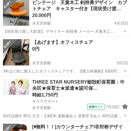
ビンテージ 天童木工 剣持勇デザイン カブ
トチェア キャスター付き【現状受け渡…
20,000円
水天宮前駅
4月15日
【現状受け渡し大歓迎】 デザイナー:剣持勇 メーカー:天童木工
TENDO 年代:1960-70年代 サイズ: 約 W53ｘD55ｘH65-70ｘSH35-
東京
中央区
水天宮前駅
椅子
剣持勇
【あげます】オフィスチェア
40cm 日本を代表するインテリアデザイナー剣持勇とプライウッド...
0円
水天宮前駅
3月2日
3年ほど前に購入したオフィスチェアです。 【購入時価格】6000円ぐ
らい 【傷などの状態】キズ1箇所。 【アピールポイント】状態はいい
東京
中央区
水天宮前駅
椅子
オフィス
THREE STAR NURSERY蛎殻町保育園：中
のでまだまだ使えます！ 【希望取引場所】3/20の前 【希望取引日時】
央区★保育士★派遣★認可保…
土日のみ ...
時給1,750円
キララサポート
7月23日
提携サイト
水天宮前駅
50代活躍中,即日,主夫・主婦OK,複数園あり,皆勤手当あり,40代活躍
中,20代活躍中,ブランクOK,30代活躍中,学歴不問 ★保育業務全般 ・ク
東京
中央区
水天宮前駅
保育士
[◾️無料！！]カウンターチェア/非対称デザイ
ラス担任 ・保育補助 ・掃除や環境整備 ・書類作成 ・保護者対応 な