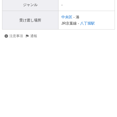
ジャンル
-
中央区
- 湊
受け渡し場所
JR京葉線 -
八丁堀駅
注意事項
通報