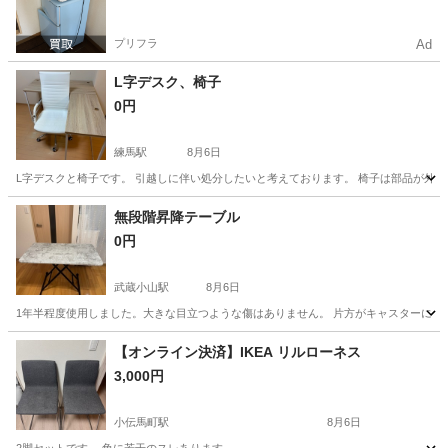
プリフラ
Ad
L字デスク、椅子
0円
練馬駅
8月6日
L字デスクと椅子です。 引越しに伴い処分したいと考えております。 椅子は部品が外れて
東京
練馬区
練馬駅
テーブル
無段階昇降テーブル
0円
武蔵小山駅
8月6日
1年半程度使用しました。大きな目立つような傷はありません。 片方がキャスターになっ
東京
目黒区
武蔵小山駅
テーブル
【オンライン決済】IKEA リルローネス
3,000円
小伝馬町駅
8月6日