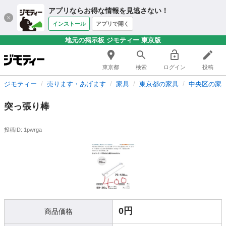
アプリならお得な情報を見逃さない！
インストール
アプリで開く
地元の掲示板 ジモティー 東京版
東京都
検索
ログイン
投稿
ジモティー
売ります・あげます
家具
東京都の家具
中央区の家
突っ張り棒
投稿ID: 1pwrga
0円
商品価格