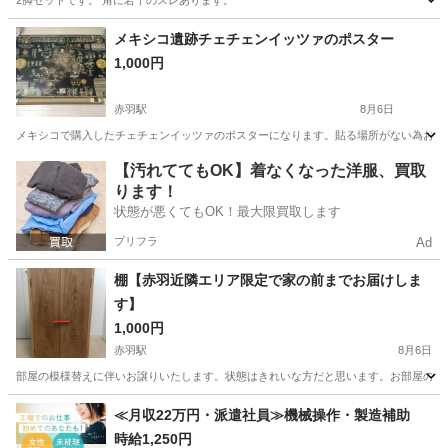
2脚セットです。 角に若干のスレあります。
東京
中央区
小伝馬町駅
椅子
IKEA
メキシコ遺跡チェチェンイッツァのポスター
1,000円
赤羽駅
8月6日
メキシコで購入したチェチェンイッツァのポスターになります。貼る場所がない為お譲りいた
東京
北区
赤羽駅
家具
メキシコ
【汚れててもOK】着なくなった洋服、買取
ります！
状態が悪くてもOK！最大限買取します
プリフラ
Ad
棚【赤羽近隣エリア限定で家の前までお届けしま
す】
1,000円
赤羽駅
8月6日
部屋の模様替えに伴いお譲りいたします。状態はきれいな方だと思います。お部屋のインテリア
東京
北区
赤羽駅
収納家具
状態
≪月収22万円・派遣社員≫機械操作・製造補助
時給1,250円