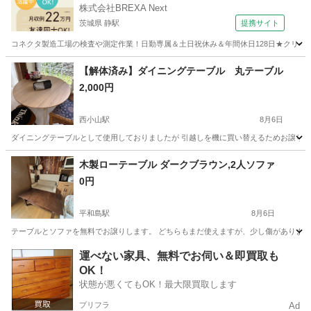
株式会社BREXA Next
茨城県 静駅
提携サイト
コネクタ製造工場の検査や測定作業！日勤専属＆土日祝休み＆年間休日128日★クリーン
茨城
常陸大宮市
静駅
その他
【解体済み】ダイニングテーブル 丸テーブル
2,000円
西小山駅
8月6日
ダイニングテーブルとして使用しておりましたが 引越しを機に買い替えるためお譲りさせ
東京
目黒区
西小山駅
テーブル
ダイニング
木製ローテーブル ダークブラウン,2人ソファ
0円
平和島駅
8月6日
テーブルとソファを無料でお譲りします。 どちらもまだ使えますが、少し傷があります
東京
大田区
平和島駅
ソファ
ロー
運べない家具、無料でお伺い＆即買取も
OK！
状態が悪くてもOK！最大限買取します
プリフラ
Ad