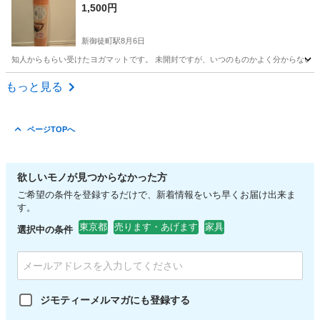
1,500円
新御徒町駅
8月6日
知人からもらい受けたヨガマットです。 未開封ですが、いつのものかよく分からないた
東京
台東区
新御徒町駅
カーペット/マット/ラグ
もっと見る
ヨガマット
ページTOPへ
欲しいモノが見つからなかった方
ご希望の条件を登録するだけで、新着情報をいち早くお届け出来ま
す。
東京都
売ります・あげます
家具
選択中の条件
ジモティーメルマガにも登録する