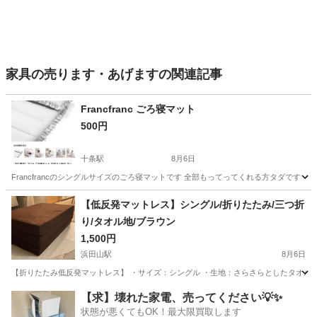
家具の売ります・あげますの関連記事
Francfranc ごろ寝マット
500円
十条駅
8月6日
Francfrancのシングルサイズのごろ寝マットです 全部もってってくれる方タダです
東京
北区
十条駅
寝具
Francfranc
【低反発マットレス】シングル/折りたたみ/三つ折
り/タオル地/ブラウン
1,500円
浜田山駅
8月6日
【折りたたみ低反発マットレス】 ・サイズ：シングル ・生地：さらさらとしたタオル地 
東京
杉並区
浜田山駅
ベッド
【求】壊れた家電、売ってください💡✨
状態が悪くてもOK！最大限買取します