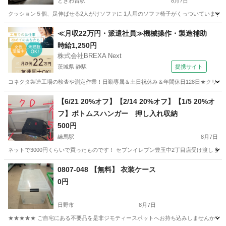
ときわ台駅
8月7日
クッション５個、足伸ばせる2人がけソファに 1人用のソファ椅子がくっついています 買って2年しか経ってません ht
東京
板橋区
ときわ台駅
ソファ
IKEA
≪月収22万円・派遣社員≫機械操作・製造補助
時給1,250円
株式会社BREXA Next
茨城県 静駅
提携サイト
コネクタ製造工場の検査や測定作業！日勤専属＆土日祝休み＆年間休日128日★クリーン
茨城
常陸大宮市
静駅
その他
【6/21 20%オフ】【2/14 20%オフ】【1/5 20%オ
フ】ボトムスハンガー 押し入れ収納
500円
練馬駅
8月7日
ネットで3000円くらいで買ったものです！ セブンイレブン豊玉中2丁目店受け渡し 
東京
練馬区
練馬駅
収納家具
2丁目
0807-048 【無料】 衣装ケース
0円
日野市
8月7日
★★★★★ ご自宅にある不要品を是非ジモティースポットへお持ち込みしませんか？ 家電や家具