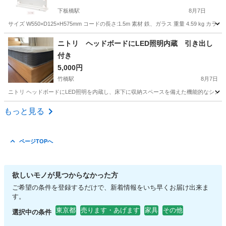
下板橋駅
8月7日
サイズ W550×D125×H575mm コードの長さ:1.5m 素材 鉄、ガラス 重量 4.59 kg カラー WH
東京
板橋区
下板橋駅
ミラー/鏡
エルドラド
ニトリ ヘッドボードにLED照明内蔵 引き出し
付き
5,000円
竹橋駅
8月7日
ニトリ ヘッドボードにLED照明を内蔵し、床下に収納スペースを備えた機能的なシングルサイズのす
東京
千代田区
竹橋駅
ベッド
もっと見る
ページTOPへ
欲しいモノが見つからなかった方
ご希望の条件を登録するだけで、新着情報をいち早くお届け出来ま
す。
東京都
売ります・あげます
家具
その他
選択中の条件