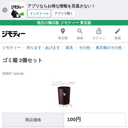
アプリならお得な情報を見逃さない！
インストール
アプリで開く
地元の掲示板 ジモティー 東京版
東京都
検索
ログイン
投稿
ジモティー
売ります・あげます
家具
その他
東京都のその他
ゴミ箱 2個セット
投稿ID: 1pwrdp
100円
商品価格