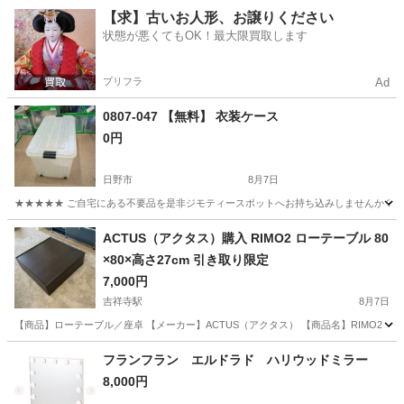
東京
日野市
収納家具
現地
【求】古いお人形、お譲りください
状態が悪くてもOK！最大限買取します
プリフラ
Ad
0807-047 【無料】 衣装ケース
0円
日野市
8月7日
★★★★★ ご自宅にある不要品を是非ジモティースポットへお持ち込みしませんか？ 家電や家具
東京
日野市
収納家具
現地
ACTUS（アクタス）購入 RIMO2 ローテーブル 80
×80×高さ27cm 引き取り限定
7,000円
吉祥寺駅
8月7日
【商品】ローテーブル／座卓 【メーカー】ACTUS（アクタス） 【商品名】RIMO2 【購入
東京
武蔵野市
吉祥寺駅
テーブル
ACTUS
フランフラン エルドラド ハリウッドミラー
8,000円