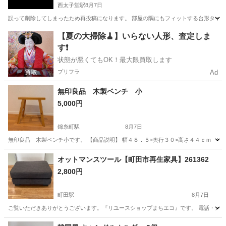
西太子堂駅
8月7日
誤って削除してしまったため再投稿になります。 部屋の隅にもフィットする台形タイプの
東京
世田谷区
西太子堂駅
収納家具
キャスター
【夏の大掃除🧹】いらない人形、査定しま
す❗️
状態が悪くてもOK！最大限買取します
プリフラ
Ad
無印良品 木製ベンチ 小
5,000円
錦糸町駅
8月7日
無印良品 木製ベンチ小です。 【商品説明】 幅４８．５×奥行３０×高さ４４ｃｍ 中
東京
墨田区
錦糸町駅
テーブル
オットマンスツール【町田市再生家具】261362
2,800円
町田駅
8月7日
ご覧いただきありがとうございます。『リユースショップまちエコ』です。 電話・メールでの
東京
町田市
町田駅
ソファ
リユース