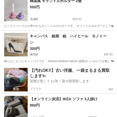
韓国風 キャンドルホルダー 2個
500円
清瀬駅
8月7日
ピンクとパープルが華やかなキャンドルホルダーです。 キャンドルホルダーとしては勿
東京
清瀬市
清瀬駅
インテリア雑貨/小物
インテリア
キャンバス 絵画 絵 ハイヒール モノトー
ン
300円
練馬駅
8月7日
飾らなくなったキャンバスです。 500mm×500mm×40mm 状態がいいわけでは無いです
東京
練馬区
練馬駅
インテリア雑貨/小物
キャンバス
【汚れOK‼️】古い洋服、一袋まるまる買取
します✨
状態が悪くてもOK！最大限買取します
プリフラ
Ad
【オンライン決済】IKEA ソファ 3人掛け
960円