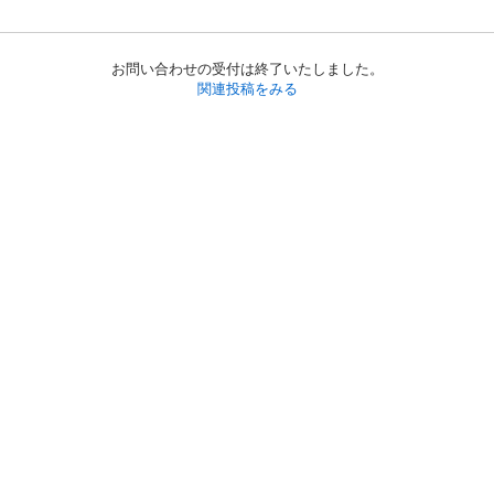
お問い合わせの受付は終了いたしました。
関連投稿をみる
初めての方へ
利用規約
プライバシーポリシー
プライバシー・ステートメント
健全化に資する運用方針
お問い合わせ
運営会社
サイトマップ
ご利用ガイド
フリーワードで探す
PC版で表示
都道府県選択
特定商取引法の表示
利用者情報の外部送信について