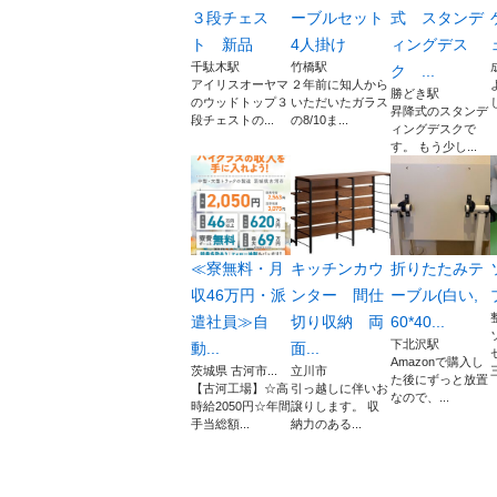
３段チェス
ーブルセット
式 スタンデ
ト 新品
4人掛け
ィングデス
千駄木駅
竹橋駅
ク ...
アイリスオーヤマ
２年前に知人から
勝どき駅
のウッドトップ３
いただいたガラス
昇降式のスタンデ
段チェストの...
の8/10ま...
ィングデスクで
す。 もう少し...
≪寮無料・月
キッチンカウ
折りたたみテ
収46万円・派
ンター 間仕
ーブル(白い,
遣社員≫自
切り収納 両
60*40...
下北沢駅
動...
面...
Amazonで購入し
茨城県 古河市...
立川市
た後にずっと放置
【古河工場】☆高
引っ越しに伴いお
なので、...
時給2050円☆年間
譲りします。 収
手当総額...
納力のある...