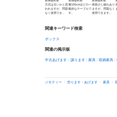
新御徒町駅
新御徒町駅
新御徒町駅
方式は古いかと思
横100cmほどの一
座面少し破れあり
われますが、問題
般的なテーブルで
ますが、問題なく
なく使用でき...
す。
使用できます...
関連キーワード検索
ボックス
関連の掲示板
中古あげます・譲ります
家具
収納家具
ジモティー
売ります・あげます
家具