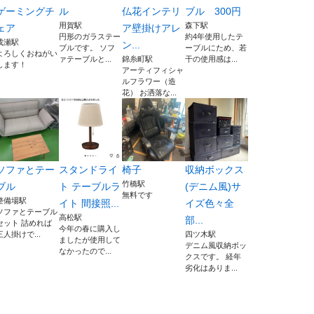
ゲーミングチ
ル
仏花インテリ
ブル 300円
用賀駅
森下駅
ェア
ア壁掛けアレ
円形のガラステー
約4年使用したテ
成瀬駅
ン...
ブルです。 ソフ
ーブルにため、若
よろしくおねがい
ァテーブルと...
錦糸町駅
干の使用感は...
します！
アーティフィシャ
ルフラワー（造
花） お洒落な...
ソファとテー
スタンドライ
椅子
収納ボックス
竹橋駅
ブル
ト テーブルラ
(デニム風)サ
無料です
整備場駅
イト 間接照...
イズ色々全
ソファとテーブル
高松駅
部...
セット 詰めれば
今年の春に購入し
三人掛けで...
四ツ木駅
ましたが使用して
デニム風収納ボッ
なかったので...
クスです。 経年
劣化はありま...