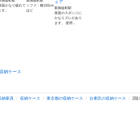
新御徒町駅
新御徒町駅
ェア
座面かなり破れて
ソファ：横150cm
新御徒町駅
ます。
ほど
座面のスポンジに
かなりズレがあり
ます。 使用...
収納ケース
収納家具
収納ケース
東京都の収納ケース
台東区の収納ケース
2段