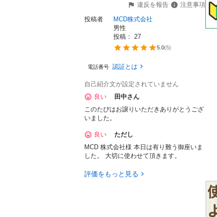
違反を報告
注意事項
投稿者
MCD株式会社
男性
投稿： 
27
5.0
(
5
)
認証とは
電話番号
自己紹介文が設定されていません
良い
田中さん
このたびはお譲りいただきありがとうござ
いました。
良い
ただし
MCD 株式会社様 本日は有り難う御座いま
した。 大切に使わせて頂きます。
評価をもっと見る