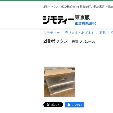
東京
版
都道府県選択
ジモティー
売ります・あげます
家具
2段ボックス
（投稿ID : 1pwr6e）
ポスト
いいね！