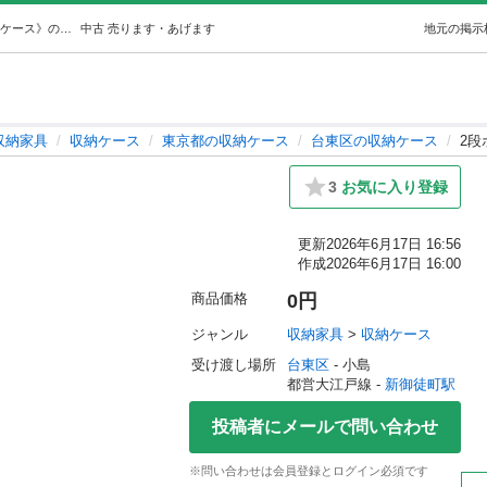
2段ボックス (MCD株式会社) 新御徒町の収納家具《収納ケース》の中古あげます・譲ります｜ジモティーで不用品の処分
中古
売ります・あげます
地元の掲示
収納家具
収納ケース
東京都の収納ケース
台東区の収納ケース
2段
3
お気に入り登録
更新
2026年6月17日 16:56
作成
2026年6月17日 16:00
商品価格
0円
ジャンル
収納家具
 > 
収納ケース
受け渡し場所
台東区
 - 小島
都営大江戸線 - 
新御徒町駅
投稿者にメールで問い合わせ
※問い合わせは会員登録とログイン必須です