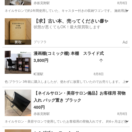
赤坂見附駅
8月8日
ネイルサロンで約1年間使用していた、キャスター付きの収納ワゴンです。 施術用品やネ
東京
港区
赤坂見附駅
収納家具
ネイルサロン
【求】古い本、売ってください📗✨
状態が悪くてもOK！最大限買取します
プリフラ
Ad
漫画棚(コミック棚) 本棚 スライド式
3,800円
町屋駅
8月8日
色:ブラウン 3年前に購入しましたが、使わずに放置していたのでお売りします。 上の
東京
荒川区
町屋駅
収納家具
汚れ
【ネイルサロン・美容サロン備品】お客様用 荷物
入れ バッグ置き ブラック
400円
赤坂見附駅
8月8日
ネイルサロン・美容サロンで使用していたお客様用の荷物入れです。 約6ヶ月ほど使用し
東京
港区
赤坂見附駅
収納家具