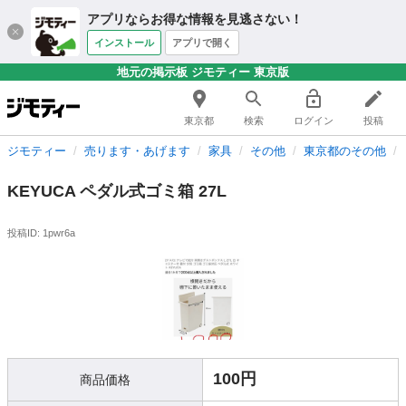
アプリならお得な情報を見逃さない！
インストール
アプリで開く
地元の掲示板 ジモティー 東京版
東京都
検索
ログイン
投稿
ジモティー
売ります・あげます
家具
その他
東京都のその他
KEYUCA ペダル式ゴミ箱 27L
投稿ID: 1pwr6a
100円
商品価格