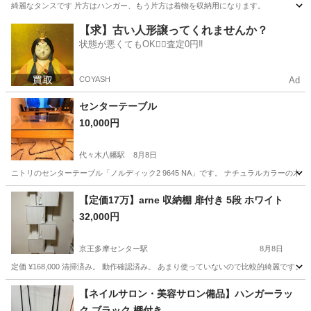
綺麗なタンスです 片方はハンガー、もう片方は着物を収納用になります。
東京
品川区
北品川駅
収納家具
【求】古い人形譲ってくれませんか？
状態が悪くてもOK🙆‍♀️査定0円‼️
COYASH
Ad
センターテーブル
10,000円
代々木八幡駅
8月8日
ニトリのセンターテーブル「ノルディック2 9645 NA」です。 ナチュラルカラーの木
東京
渋谷区
代々木八幡駅
テーブル
【定価17万】arne 収納棚 扉付き 5段 ホワイト
32,000円
京王多摩センター駅
8月8日
定価 ¥168,000 清掃済み。 動作確認済み。 あまり使っていないので比較的綺麗で
東京
多摩市
京王多摩センター駅
収納家具
【ネイルサロン・美容サロン備品】ハンガーラッ
ク ブラック 棚付き