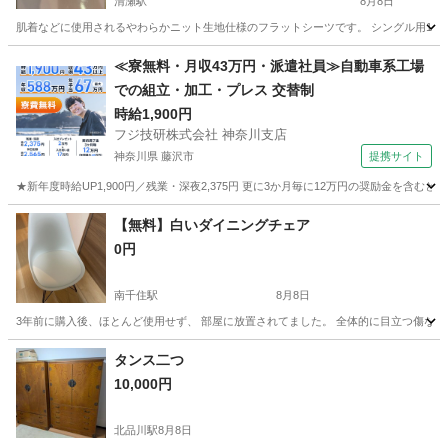
清瀬駅
8月8日
肌着などに使用されるやわらかニット生地仕様のフラットシーツです。 シングル用150
東京
東久留米市
清瀬駅
寝具
シングル
≪寮無料・月収43万円・派遣社員≫自動車系工場
での組立・加工・プレス 交替制
時給1,900円
フジ技研株式会社 神奈川支店
神奈川県 藤沢市
提携サイト
★新年度時給UP1,900円／残業・深夜2,375円 更に3か月毎に12万円の奨励金を含む
神奈川
藤沢市
その他
【無料】白いダイニングチェア
0円
南千住駅
8月8日
3年前に購入後、ほとんど使用せず、 部屋に放置されてました。 全体的に目立つ傷な
東京
台東区
南千住駅
椅子
ダイニング
タンス二つ
10,000円
北品川駅
8月8日