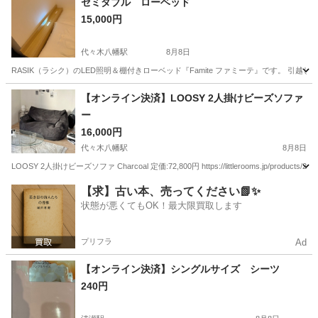
セミダブル ローベッド
15,000円
代々木八幡駅
8月8日
RASIK（ラシク）のLED照明＆棚付きローベッド『Famite ファミーテ』です。 引越し
東京
渋谷区
代々木八幡駅
ベッド
【オンライン決済】LOOSY 2人掛けビーズソファ
ー
16,000円
代々木八幡駅
8月8日
LOOSY 2人掛けビーズソファ Charcoal 定価:72,800円 https://littlerooms.jp/p
東京
渋谷区
代々木八幡駅
ソファ
【求】古い本、売ってください📗✨
状態が悪くてもOK！最大限買取します
プリフラ
Ad
【オンライン決済】シングルサイズ シーツ
240円