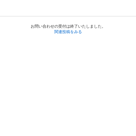
お問い合わせの受付は終了いたしました。
関連投稿をみる
初めての方へ
利用規約
プライバシーポリシー
プライバシー・ステートメント
健全化に資する運用方針
お問い合わせ
運営会社
サイトマップ
ご利用ガイド
フリーワードで探す
PC版で表示
都道府県選択
特定商取引法の表示
利用者情報の外部送信について