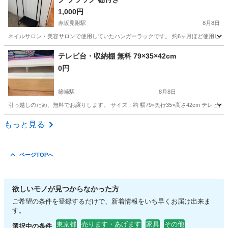
1,000円
赤坂見附駅
8月8日
ネイルサロン・美容サロンで使用していたハンガーラックです。 約6ヶ月ほど使用しまし
東京
港区
赤坂見附駅
収納家具
テレビ台・収納棚 無料 79×35×42cm
0円
篠崎駅
8月8日
引っ越しのため、無料でお譲りします。 サイズ：約 幅79×奥行35×高さ42cm テレ
東京
江戸川区
篠崎駅
収納家具
無料
もっと見る
ページTOPへ
欲しいモノが見つからなかった方
ご希望の条件を登録するだけで、新着情報をいち早くお届け出来ま
す。
東京都
売ります・あげます
家具
その他
選択中の条件