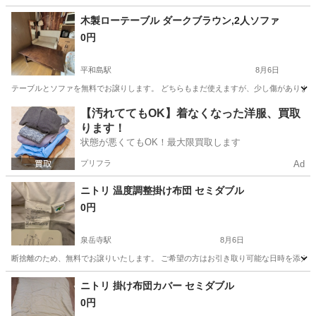
東京
目黒区
西小山駅
テーブル
ダイニング
木製ローテーブル ダークブラウン,2人ソファ
0円
平和島駅
8月6日
テーブルとソファを無料でお譲りします。 どちらもまだ使えますが、少し傷があります
東京
大田区
平和島駅
ソファ
ロー
【汚れててもOK】着なくなった洋服、買取
ります！
状態が悪くてもOK！最大限買取します
プリフラ
Ad
ニトリ 温度調整掛け布団 セミダブル
0円
泉岳寺駅
8月6日
断捨離のため、無料でお譲りいたします。 ご希望の方はお引き取り可能な日時を添え
東京
港区
泉岳寺駅
寝具
掛け布団
ニトリ 掛け布団カバー セミダブル
0円