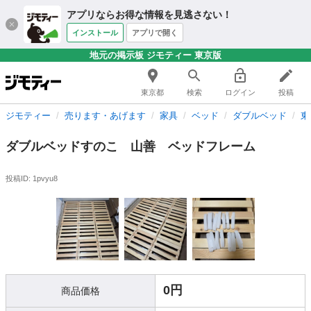
アプリならお得な情報を見逃さない！
インストール
アプリで開く
地元の掲示板 ジモティー 東京版
東京都
検索
ログイン
投稿
ジモティー
売ります・あげます
家具
ベッド
ダブルベッド
東
ダブルベッドすのこ 山善 ベッドフレーム
投稿ID: 1pvyu8
0円
商品価格