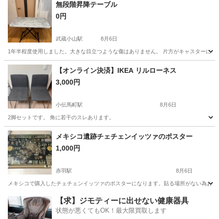
東京
練馬区
練馬駅
テーブル
無段階昇降テーブル
0円
武蔵小山駅
8月6日
1年半程度使用しました。大きな目立つような傷はありません。 片方がキャスターになっ
東京
目黒区
武蔵小山駅
テーブル
【オンライン決済】IKEA リルローネス
3,000円
小伝馬町駅
8月6日
2脚セットです。 角に若干のスレあります。
東京
中央区
小伝馬町駅
椅子
IKEA
メキシコ遺跡チェチェンイッツァのポスター
1,000円
赤羽駅
8月6日
メキシコで購入したチェチェンイッツァのポスターになります。貼る場所がない為お譲りいた
東京
北区
赤羽駅
家具
メキシコ
【求】ジモティーに出せない健康器具
状態が悪くてもOK！最大限買取します