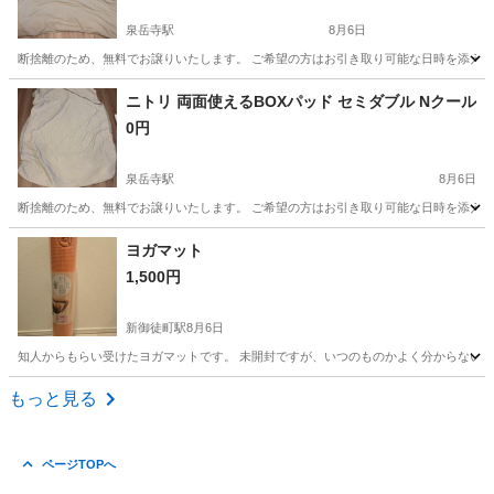
泉岳寺駅
8月6日
断捨離のため、無料でお譲りいたします。 ご希望の方はお引き取り可能な日時を添え
東京
港区
泉岳寺駅
寝具
ニトリ 両面使えるBOXパッド セミダブル Nクール
0円
泉岳寺駅
8月6日
断捨離のため、無料でお譲りいたします。 ご希望の方はお引き取り可能な日時を添え
東京
港区
泉岳寺駅
寝具
ヨガマット
1,500円
新御徒町駅
8月6日
知人からもらい受けたヨガマットです。 未開封ですが、いつのものかよく分からないた
東京
台東区
新御徒町駅
カーペット/マット/ラグ
もっと見る
ヨガマット
ページTOPへ