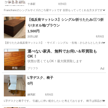
十条駅
8月6日
Francfrancのシングルサイズのごろ寝マットです 全部もってってくれる方タダです
東京
北区
十条駅
寝具
Francfranc
【低反発マットレス】シングル/折りたたみ/三つ折
り/タオル地/ブラウン
1,500円
浜田山駅
8月6日
【折りたたみ低反発マットレス】 ・サイズ：シングル ・生地：さらさらとしたタオル地 
東京
杉並区
浜田山駅
ベッド
運べない家具、無料でお伺い＆即買取も
OK！
状態が悪くてもOK！最大限買取します
プリフラ
Ad
L字デスク、椅子
0円
練馬駅
8月6日
L字デスクと椅子です。 引越しに伴い処分したいと考えております。 椅子は部品が外れて