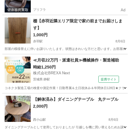
プリフラ
Ad
棚【赤羽近隣エリア限定で家の前までお届けしま
す】
1,000円
赤羽駅
8月6日
部屋の模様替えに伴いお譲りいたします。状態はきれいな方だと思います。お部屋のインテリア
東京
北区
赤羽駅
収納家具
状態
≪月収22万円・派遣社員≫機械操作・製造補助
時給1,250円
株式会社BREXA Next
茨城県 静駅
提携サイト
コネクタ製造工場の検査や測定作業！日勤専属＆土日祝休み＆年間休日128日★クリーン
茨城
常陸大宮市
静駅
その他
【解体済み】ダイニングテーブル 丸テーブル
2,000円
西小山駅
8月6日
ダイニングテーブルとして使用しておりましたが 引越しを機に買い替えるためお譲りさせ