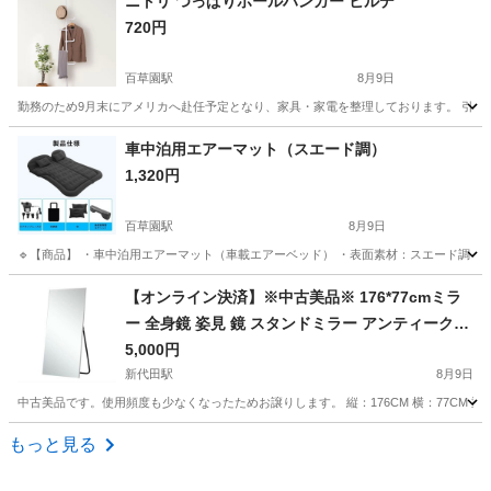
ニトリ つっぱりポールハンガー ヒルデ
720円
百草園駅
8月9日
勤務のため9月末にアメリカへ赴任予定となり、家具・家電を整理しております。 引越しに伴う出
東京
日野市
百草園駅
収納家具
つっぱり
車中泊用エアーマット（スエード調）
1,320円
百草園駅
8月9日
🔹【商品】 ・車中泊用エアーマット（車載エアーベッド） ・表面素材：スエード調（麂皮風） ・参考商
東京
日野市
百草園駅
ベッド
車中泊
【オンライン決済】※中古美品※ 176*77cmミラ
ー 全身鏡 姿見 鏡 スタンドミラー アンティークミ
ラー 全身ミラー 壁掛け かがみ
5,000円
新代田駅
8月9日
中古美品です。使用頻度も少なくなったためお譲りします。 縦：176CM 横：77CM 重
東京
世田谷区
新代田駅
ミラー/鏡
ミラー
もっと見る