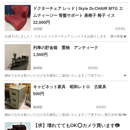
東京
小平市
鷹の台駅
椅子
ドクターチェア レッド | Style Dr.CHAIR MTG エ
ムティージー 骨盤サポート 座椅子 椅子 イス
22,000円
池袋駅
8月9日
お値下げしました！ スタイル ドクターチェア レッドスをお譲りします。 腰や骨盤ま
東京
豊島区
池袋駅
椅子
列車の貯金箱 置物 アンティーク
1,500円
篠崎駅
8月9日
纏めてお引き取りいただける方優先にご返信いたしますご了承下さい
東京
江戸川区
篠崎駅
インテリア雑貨/小物
貯金箱
キャビネット家具 昭和レトロ 古家具
500円
篠崎駅
8月9日
纏めてお引き取りいただける方優先にご返信いたしますご了承下さい 奥行き62 幅35 高
東京
江戸川区
篠崎駅
収納家具
レトロ
【求】壊れててもOK⭕️カメラ買います📷