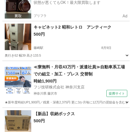
状態が悪くてもOK！最大限買取します
プリフラ
Ad
キャビネット2 昭和レトロ アンティーク
500円
篠崎駅
8月9日
奥行き62 幅39 高さ133.5
東京
江戸川区
篠崎駅
収納家具
レトロ
≪寮無料・月収43万円・派遣社員≫自動車系工場
での組立・加工・プレス 交替制
時給1,900円
フジ技研株式会社 神奈川支店
神奈川県 藤沢市
提携サイト
★新年度時給UP1,900円／残業・深夜2,375円 更に3か月毎に12万円の奨励金を含む
神奈川
藤沢市
その他
【新品】収納ボックス
500円