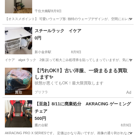
千住大橋駅
8月9日
【オススメポイント】 可愛いウェーブ形: 独特のウェーブデザインが、空間にエレガン
東京
足立区
千住大橋駅
ミラー/鏡
スチールラック イケア
0円
新小金井駅
8月9日
イケア algot ラック 2個 誤って粗大ごみ処理券を貼ってしまっていますが、気に
東京
小金井市
新小金井駅
収納家具
【汚れOK‼️】古い洋服、一袋まるまる買取
します✨
状態が悪くてもOK！最大限買取します
プリフラ
Ad
【至急】8/11に廃棄処分 AKRACING ゲーミング
チェア
500円
鷹の台駅
8月9日
AKRACING PRO X SERIESです。 定価はかなり高いですが、画像の通り剥が