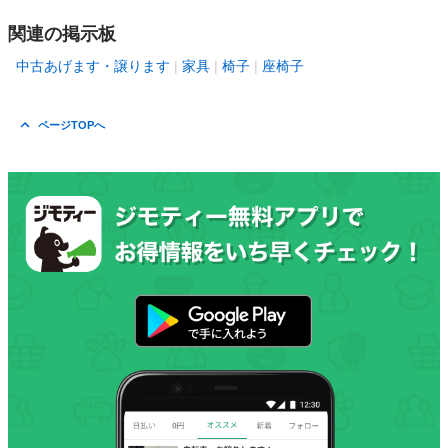
関連の掲示板
中古あげます・譲ります
家具
椅子
座椅子
ページTOPへ