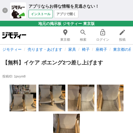
アプリならお得な情報を見逃さない！
インストール
アプリで開く
地元の掲示板 ジモティー 東京版
東京都
検索
ログイン
投稿
ジモティー
売ります・あげます
家具
椅子
座椅子
東京都の座
【無料】イケア ポエング2つ差し上げます
投稿ID: 1pvym8