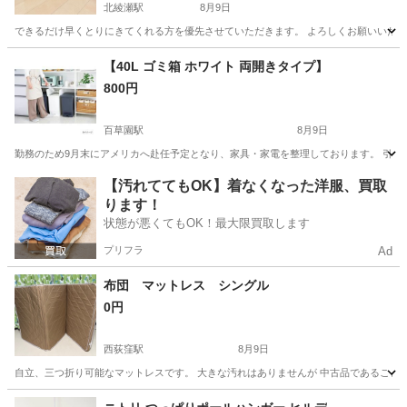
北綾瀬駅
8月9日
できるだけ早くとりにきてくれる方を優先させていただきます。 よろしくお願いいた
東京
足立区
北綾瀬駅
収納家具
【40L ゴミ箱 ホワイト 両開きタイプ】
800円
百草園駅
8月9日
勤務のため9月末にアメリカへ赴任予定となり、家具・家電を整理しております。 引越しに
東京
日野市
百草園駅
家具
価格
【汚れててもOK】着なくなった洋服、買取
ります！
状態が悪くてもOK！最大限買取します
プリフラ
Ad
布団 マットレス シングル
0円
西荻窪駅
8月9日
自立、三つ折り可能なマットレスです。 大きな汚れはありませんが 中古品であることを
東京
杉並区
西荻窪駅
寝具