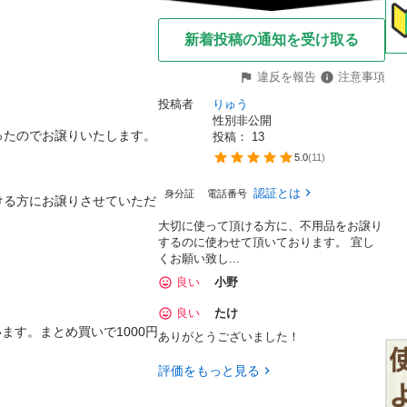
新着投稿の通知を受け取る
違反を報告
注意事項
投稿者
りゅう
性別非公開
たのでお譲りいたします。

投稿： 
13
5.0
(
11
)
認証とは
身分証
電話番号
ける方にお譲りさせていただ
大切に使って頂ける方に、不用品をお譲り
するのに使わせて頂いております。 宜し
くお願い致し...
良い
小野
良い
たけ
ます。まとめ買いで1000円
ありがとうございました！
評価をもっと見る