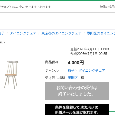
NOCE スチールチェア (りゅう) 墨田の椅子《ダイニングチェア》の中古あげます・譲ります｜ジモティーで不用品の処分
中古
売ります・あげます
地元の掲示
椅子
ダイニングチェア
東京都のダイニングチェア
墨田区のダイニン
ya0）
更新
2026年7月11日 11:03
作成
2026年7月1日 00:55
商品価格
4,000円
ジャンル
椅子
 > 
ダイニングチェア
受け渡し場所
墨田区
 - 横川
お問い合わせの受付は
終了いたしました。