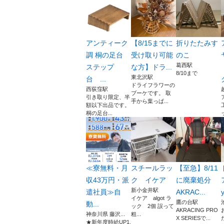
アンティーク
【8/15までに
折りたたみす
調 桐の足台
受け取り可能
のこ
葛西駅
ステップ
な方】ドラ...
8/10まで
東北沢駅
台 ...
ドライフラワーの
西荻窪駅
ブーケです。 取
引き取り限定、半
手から葉っぱ...
額以下出品です。
桐の足台...
≪寮無料・月
スチールラッ
【至急】8/11
収43万円・派
ク イケア
に廃棄処分
新小金井駅
遣社員≫自
AKRAC...
y
イケア algot ラ
鷹の台駅
動...
ック 2個 誤って
AKRACING PRO
神奈川県 藤沢...
粗...
X SERIESで...
★新年度時給UP1,