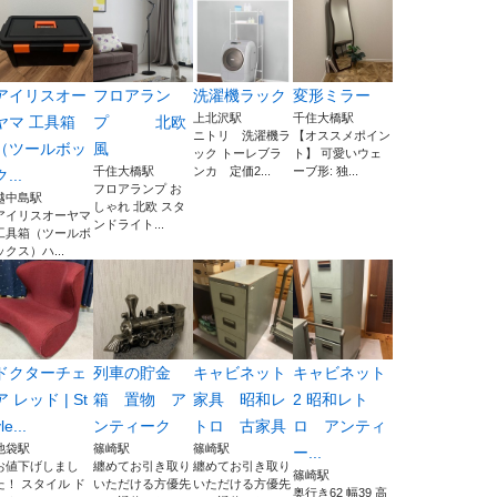
アイリスオー
フロアラン
洗濯機ラック
変形ミラー
上北沢駅
千住大橋駅
ヤマ 工具箱
プ 北欧
ニトリ 洗濯機ラ
【オススメポイン
（ツールボッ
風
ック トーレブラ
ト】 可愛いウェ
千住大橋駅
ンカ 定価2...
ーブ形: 独...
ク...
フロアランプ お
越中島駅
しゃれ 北欧 スタ
アイリスオーヤマ
ンドライト...
工具箱（ツールボ
ックス）ハ...
ドクターチェ
列車の貯金
キャビネット
キャビネット
ア レッド | St
箱 置物 ア
家具 昭和レ
2 昭和レト
le...
ンティーク
トロ 古家具
ロ アンティ
池袋駅
篠崎駅
篠崎駅
ー...
お値下げしまし
纏めてお引き取り
纏めてお引き取り
篠崎駅
た！ スタイル ド
いただける方優先
いただける方優先
奥行き62 幅39 高