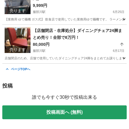
9,999円
売ります
服部川駅
6月25日
【業務用 ゆで麺機 ガス式】 飲食店で使用していた業務用ゆで麺機です。 ラーメン店、
大阪
八尾市
服部川駅
調理器具
【店舗閉店・在庫処分】ダイニングチェア24脚ま
とめ売り！全部で8万円！
80,000円
売ります
服部川駅
6月17日
店舗閉店のため、店舗で使用していたダイニングチェア24脚をまとめてお譲りします。 落
大阪
八尾市
服部川駅
椅子
ページTOPへ
投稿
誰でも今すぐ30秒で投稿出来る
投稿画面へ (無料)