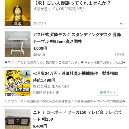
大阪
南河内郡
収納家具
【求】古い人形譲ってくれませんか？
状態が悪くてもOK🙆‍♀️査定0円‼️
COYASH
Ad
ガス圧式 昇降デスク スタンディングデスク 昇降
テーブル 幅68cm 高さ調整
4,000円
南河内郡
8月6日
◆スムーズなお取引のため、先に以下ご確認ください◆ ⚫︎表示価格でお取引いただける方
大阪
南河内郡
テーブル
≪月収34万円・派遣社員≫機械操作・製造補助
時給1,490円
株式会社BREXA Next
兵庫県 南あわじ市
提携サイト
リチウムイオン電池部品の製造装置の操作作業！未経験活躍中★20～50代の男性活躍中
兵庫
南あわじ市
その他
ニトリ ローボード フーガ150 テレビ台 テレビボ
ード 幅150
6,400円