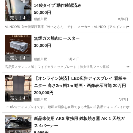
14袋タイプ 動作確認済み
50,000円
売ります
服部川駅
8月6日
ALINCO製 玄米低温貯蔵庫「米っとさん」です。 メーカー：ALINCO（アルインコ） 型式
大阪
八尾市
服部川駅
キッチン家電
無煙ガス焼肉ロースター
30,000円
売ります
服部川駅
6月26日
高品質ステンレス製｜ワイドセラミックプレート｜強力送風ファン搭載
大阪
八尾市
服部川駅
キッチン家電
【オンライン決済】LED広告ディスプレイ 看板モ
ニター 高さ2m 幅1m 動画・画像表示可能 20万円
200,000円
売ります
服部川駅
7月3日
LED広告ディスプレイです。 動画や画像を表示できる大型の広告用ディスプレイになります。
大阪
八尾市
服部川駅
その他
新品未使用 AKS 業務用 鉄板焼き器 AK-1 天然ガ
ス 4バーナー
9,999円