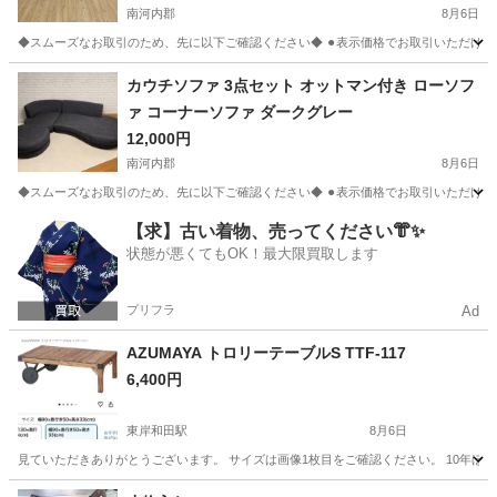
南河内郡
8月6日
◆スムーズなお取引のため、先に以下ご確認ください◆ ⚫︎表示価格でお取引いただける方
大阪
南河内郡
収納家具
カウチソファ 3点セット オットマン付き ローソフ
ァ コーナーソファ ダークグレー
12,000円
南河内郡
8月6日
◆スムーズなお取引のため、先に以下ご確認ください◆ ⚫︎表示価格でお取引いただける方
大阪
南河内郡
ソファ
【求】古い着物、売ってください👘✨
状態が悪くてもOK！最大限買取します
プリフラ
Ad
AZUMAYA トロリーテーブルS TTF-117
6,400円
東岸和田駅
8月6日
見ていただきありがとうございます。 サイズは画像1枚目をご確認ください。 10年ほ
大阪
岸和田市
東岸和田駅
テーブル