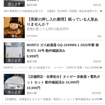
売ります
服部川駅
8月2日
AKS 業務用ガス式鉄板焼き器です。 【価格】 30,000円 【状態】 新品未使用です。
大阪
八尾市
服部川駅
調理器具
【実家の押し入れ整理】眠っている人形あ
りませんか？
状態が悪くてもOK🙆‍♀️査定0円‼️
COYASH
Ad
NORITZ ガス給湯器 GQ-1639WS-1 2022年製 都
市ガス 16号 動作確認済み
9,999円
売ります
服部川駅
8月6日
NORITZ（ノーリツ）製 ガス給湯器です。 メーカー：NORITZ 型番：GQ-1639WS-1 製
大阪
八尾市
服部川駅
その他
NORITZ
【店舗閉店・在庫処分】タイガー 炊飯器＋電気ポ
ット セット 動作確認済み 10,000円
10,000円
売ります
服部川駅
6月29日
【店舗閉店・在庫処分】タイガー 炊飯器＋電気ポット セット 動作確認済み 10,000