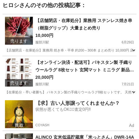
ヒロシ
さんのその他の投稿記事：
【店舗閉店・在庫処分】業務用 ステンレス焼き串
（樹脂グリップ）大量まとめ売り
10,000円
売ります
服部川駅
6月29日
【店舗閉店・在庫処分】業務用 焼き串・平串 約200～300本 まとめ売り 10,000円 
大阪
八尾市
服部川駅
その他
【オンライン決済・配送可】パキスタン製 手織り
ウールラグ 8枚セット 玄関マット ミニラグ 新品
まとめ売り
20,000円
売ります
服部川駅
7月21日
【在庫処分・早い者勝ち】 パキスタン製の手織りウールラグ8枚セットです。 天然ウール
大阪
八尾市
服部川駅
その他
ウールラグ
【求】古い人形譲ってくれませんか？
状態が悪くてもOK🙆‍♀️査定0円‼️
COYASH
Ad
ALINCO 玄米低温貯蔵庫「米っとさん」DWR-14A