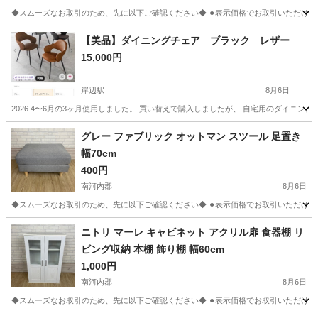
◆スムーズなお取引のため、先に以下ご確認ください◆ ⚫︎表示価格でお取引いただける方
大阪
南河内郡
ベッド
【美品】ダイニングチェア ブラック レザー
15,000円
岸辺駅
8月6日
2026.4〜6月の3ヶ月使用しました。 買い替えで購入しましたが、 自宅用のダイニ
大阪
吹田市
岸辺駅
椅子
ダイニング
グレー ファブリック オットマン スツール 足置き
幅70cm
400円
南河内郡
8月6日
◆スムーズなお取引のため、先に以下ご確認ください◆ ⚫︎表示価格でお取引いただける方
大阪
南河内郡
ソファ
ニトリ マーレ キャビネット アクリル扉 食器棚 リ
ビング収納 本棚 飾り棚 幅60cm
1,000円
南河内郡
8月6日
◆スムーズなお取引のため、先に以下ご確認ください◆ ⚫︎表示価格でお取引いただける方