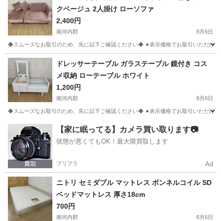
クベージュ 2人掛け ローソファ
2,400円
南河内郡
8月6日
◆スムーズなお取引のため、先に以下ご確認ください◆ ⚫︎表示価格でお取引いただける方
大阪
南河内郡
ソファ
ドレッサーテーブル ガラステーブル 鏡付き コス
メ収納 ローテーブル ホワイト
1,200円
南河内郡
8月6日
◆スムーズなお取引のため、先に以下ご確認ください◆ ⚫︎表示価格でお取引いただける方
大阪
南河内郡
ドレッサー
【家に眠ってる】カメラ買い取ります📷
状態が悪くてもOK！最大限買取します
プリフラ
Ad
ニトリ セミダブル マットレス ボンネルコイル SD
ベッドマットレス 厚さ18cm
700円
南河内郡
8月6日