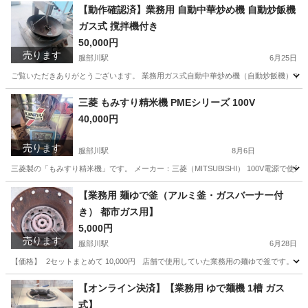
大阪
八尾市
服部川駅
キッチン家電
【動作確認済】業務用 自動中華炒め機 自動炒飯機
ガス式 撹拌機付き
50,000円
売ります
服部川駅
6月25日
ご覧いただきありがとうございます。 業務用ガス式自動中華炒め機（自動炒飯機）です。
大阪
八尾市
服部川駅
調理器具
三菱 もみすり精米機 PMEシリーズ 100V
40,000円
売ります
服部川駅
8月6日
三菱製の「もみすり精米機」です。 メーカー：三菱（MITSUBISHI） 100V電源で
大阪
八尾市
服部川駅
キッチン家電
【業務用 麺ゆで釜（アルミ釜・ガスバーナー付
き） 都市ガス用】
5,000円
売ります
服部川駅
6月28日
【価格】 2セットまとめて 10,000円 店舗で使用していた業務用の麺ゆで釜です。 
大阪
八尾市
服部川駅
調理器具
【オンライン決済】【業務用 ゆで麺機 1槽 ガス
式】