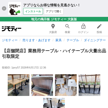
アプリならお得な情報を見逃さない！
インストール
アプリで開く
地元の掲示板 ジモティー 大阪版
大阪府
検索
ログイン
投稿
ジモティー
売ります・あげます
家具
テーブル
ダイニングテー
【店舗閉店】業務用テーブル・ハイテーブル大量出品
引取限定
投稿ID: 1pvy57
2026年6月17日 12:36