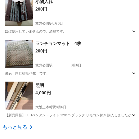
小物入れ
200円
枚方公園駅
8月6日
ほぼ使用していませんので、綺麗です。
大阪
枚方市
枚方公園駅
インテリア雑貨/小物
ランチョンマット 4枚
200円
枚方公園駅
8月6日
裏表 同じ模様×4枚 です、
大阪
枚方市
枚方公園駅
カーペット/マット/ラグ
照明
4,000円
ランチョンマット
大阪上本町駅
8月6日
【新品同様】LEDペンダントライト 120cm ブラック リモコン付き 購入しましたが
大阪
大阪市
大阪上本町駅
照明器具
もっと見る