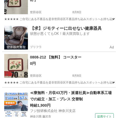
0円
世田谷区
8月8日
★★★★★ ご自宅にある不要品を是非世田谷区不要品持ち込みスポットへお持ち込みしません
東京
世田谷区
インテリア雑貨/小物
コースター
【求】ジモティーに出せない健康器具
状態が悪くてもOK！最大限買取します
プリフラ
Ad
0808-212 【無料】 コースター
0円
世田谷区
8月8日
★★★★★ ご自宅にある不要品を是非世田谷区不要品持ち込みスポットへお持ち込みしません
東京
世田谷区
インテリア雑貨/小物
コースター
≪寮無料・月収43万円・派遣社員≫自動車系工場
での組立・加工・プレス 交替制
時給1,900円
フジ技研株式会社 神奈川支店
神奈川県 藤沢市
提携サイト