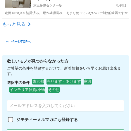
京王多摩センター駅
8月8日
定価 ¥168,000 清掃済み。 動作確認済み。 あまり使っていないので比較的綺麗で
東京
多摩市
京王多摩センター駅
収納家具
もっと見る
ページTOPへ
欲しいモノが見つからなかった方
ご希望の条件を登録するだけで、新着情報をいち早くお届け出来ま
す。
東京都
売ります・あげます
家具
選択中の条件
インテリア雑貨/小物
その他
ジモティーメルマガにも登録する