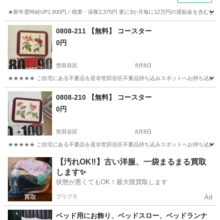
★新年度時給UP1,900円／残業・深夜2,375円 更に3か月毎に12万円の奨励金を含む
神奈川
藤沢市
その他
0808-211 【無料】 コースター
0円
世田谷区
8月8日
★★★★★ ご自宅にある不要品を是非世田谷区不要品持ち込みスポットへお持ち込みしません
東京
世田谷区
インテリア雑貨/小物
コースター
0808-210 【無料】 コースター
0円
世田谷区
8月8日
★★★★★ ご自宅にある不要品を是非世田谷区不要品持ち込みスポットへお持ち込みしません
東京
世田谷区
インテリア雑貨/小物
コースター
【汚れOK‼️】古い洋服、一袋まるまる買取
します✨
状態が悪くてもOK！最大限買取します
プリフラ
Ad
ベッド用にお飾り、ベッドスロー、ベッドランナ