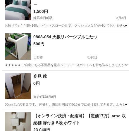
ー
1,500円
練馬春日町駅
8月8日
お飾りでも^_^ 50×160cm ベッドスローのみで、クッションなどが付いておりません
東京
練馬区
練馬春日町駅
ファブリック、カバー
ランナー
0808-054 天板リバーシブルこたつ
500円
日野市
8月8日
★★★★★ ご自宅にある不要品を是非ジモティースポットへお持ち込みしませんか？ 家電や家具
東京
日野市
テーブル
現地
姿見 鏡
0円
南砂町駅
8月8日
60cmほどの姿見です。 南砂町、東陽町周辺で8/16までに受け渡しできる方、よろしく
東京
江東区
南砂町駅
ミラー/鏡
姿見
【オンライン決済・配送可】【定価17万】arne 収
納棚 扉付き 5段 ホワイト
23,040円