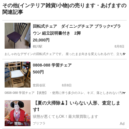
その他(インテリア雑貨/小物)の売ります・あげますの
関連記事
回転式チェア ダイニングチェア ブラック×ブラ
ウン 組立説明書付き 2脚
20,000円
鶴川駅
8月8日
おしゃれなデザインの回転式チェアです。 座ったまま向きを変えられるので、立ち座り
東京
町田市
鶴川駅
椅子
0808-088 学習チェア
500円
世田谷区
8月8日
0808-088 学習チェア 【状態】 ・使用に伴う多少のスレ、キズ、落としきれない汚
東京
世田谷区
椅子
現地
【夏の大掃除🧹】いらない人形、査定しま
す❗️
状態が悪くてもOK！最大限買取します
プリフラ
Ad