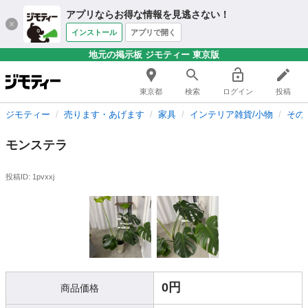
アプリならお得な情報を見逃さない！
インストール
アプリで開く
地元の掲示板 ジモティー 東京版
東京都
検索
ログイン
投稿
ジモティー
売ります・あげます
家具
インテリア雑貨/小物
その
モンステラ
投稿ID: 1pvxxj
0円
商品価格