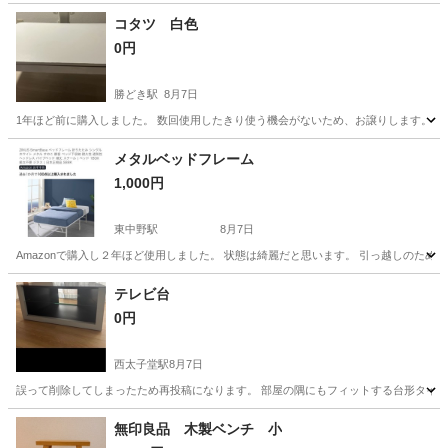
コタツ 白色
0円
勝どき駅
8月7日
1年ほど前に購入しました。 数回使用したきり使う機会がないため、お譲りします。 問題
東京
中央区
勝どき駅
テーブル
メタルベッドフレーム
1,000円
東中野駅
8月7日
Amazonで購入し２年ほど使用しました。 状態は綺麗だと思います。 引っ越しのために
東京
中野区
東中野駅
ベッド
Amazon
テレビ台
0円
西太子堂駅
8月7日
誤って削除してしまったため再投稿になります。 部屋の隅にもフィットする台形タイプの
東京
世田谷区
西太子堂駅
収納家具
キャスター
無印良品 木製ベンチ 小