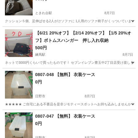
ときわ台駅
8月7日
クッション５個、足伸ばせる2人がけソファに 1人用のソファ椅子がくっついています 買って2年しか経ってません ht
東京
板橋区
ときわ台駅
ソファ
IKEA
【6/21 20%オフ】【2/14 20%オフ】【1/5 20%オ
フ】ボトムスハンガー 押し入れ収納
500円
練馬駅
8月7日
ネットで3000円くらいで買ったものです！ セブンイレブン豊玉中2丁目店受け渡し 
東京
練馬区
練馬駅
収納家具
2丁目
0807-048 【無料】 衣装ケース
0円
日野市
8月7日
★★★★★ ご自宅にある不要品を是非ジモティースポットへお持ち込みしませんか？ 家電や家具
東京
日野市
収納家具
現地
0807-047 【無料】 衣装ケース
0円
日野市
8月7日