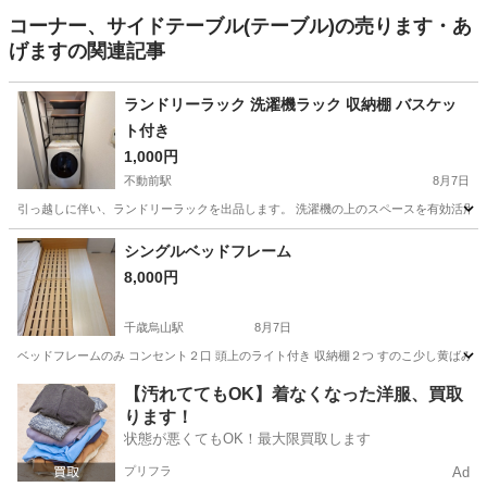
コーナー、サイドテーブル(テーブル)の売ります・あ
げますの関連記事
ランドリーラック 洗濯機ラック 収納棚 バスケッ
ト付き
1,000円
不動前駅
8月7日
引っ越しに伴い、ランドリーラックを出品します。 洗濯機の上のスペースを有効活用でき
東京
品川区
不動前駅
収納家具
シングルベッドフレーム
8,000円
千歳烏山駅
8月7日
ベッドフレームのみ コンセント２口 頭上のライト付き 収納棚２つ すのこ少し黄ばみあり
東京
世田谷区
千歳烏山駅
ベッド
【汚れててもOK】着なくなった洋服、買取
ります！
状態が悪くてもOK！最大限買取します
プリフラ
Ad