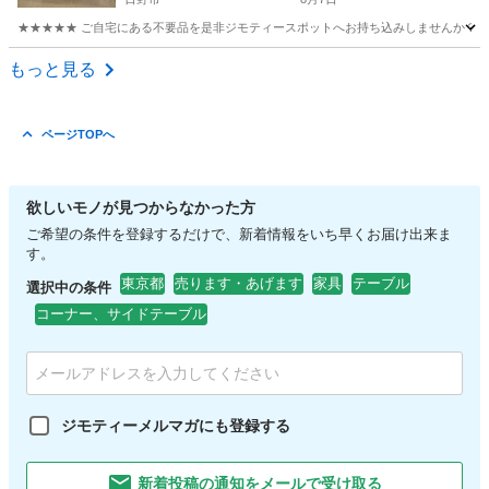
★★★★★ ご自宅にある不要品を是非ジモティースポットへお持ち込みしませんか？ 家電や家具
東京
日野市
収納家具
現地
もっと見る
ページTOPへ
欲しいモノが見つからなかった方
ご希望の条件を登録するだけで、新着情報をいち早くお届け出来ま
す。
東京都
売ります・あげます
家具
テーブル
選択中の条件
コーナー、サイドテーブル
ジモティーメルマガにも登録する
新着投稿の通知をメールで受け取る