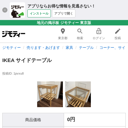
アプリならお得な情報を見逃さない！
インストール
アプリで開く
地元の掲示板 ジモティー 東京版
東京都
検索
ログイン
投稿
ジモティー
売ります・あげます
家具
テーブル
コーナー、サイ
IKEA サイドテーブル
投稿ID: 1pvxu8
0円
商品価格