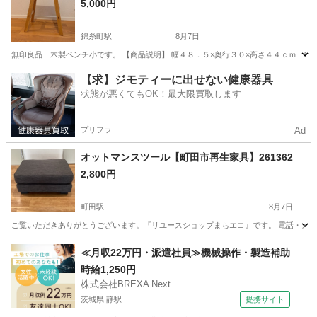
5,000円
錦糸町駅
8月7日
無印良品 木製ベンチ小です。 【商品説明】 幅４８．５×奥行３０×高さ４４ｃｍ 中
東京
墨田区
錦糸町駅
テーブル
【求】ジモティーに出せない健康器具
状態が悪くてもOK！最大限買取します
プリフラ
Ad
オットマンスツール【町田市再生家具】261362
2,800円
町田駅
8月7日
ご覧いただきありがとうございます。『リユースショップまちエコ』です。 電話・メールでの
東京
町田市
町田駅
ソファ
リユース
≪月収22万円・派遣社員≫機械操作・製造補助
時給1,250円
株式会社BREXA Next
茨城県 静駅
提携サイト