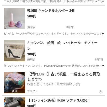
コネクタ製造工場の検査や測定作業！日勤専属＆土日祝休み＆年間休日128日★クリーン
茨城
常陸大宮市
静駅
その他
韓国風 キャンドルホルダー 2個
500円
清瀬駅
8月7日
ピンクとパープルが華やかなキャンドルホルダーです。 キャンドルホルダーとしては勿
東京
清瀬市
清瀬駅
インテリア雑貨/小物
インテリア
キャンバス 絵画 絵 ハイヒール モノトー
ン
300円
練馬駅
8月7日
飾らなくなったキャンバスです。 500mm×500mm×40mm 状態がいいわけでは無いです
東京
練馬区
練馬駅
インテリア雑貨/小物
キャンバス
【汚れOK‼️】古い洋服、一袋まるまる買取
します✨
状態が悪くてもOK！最大限買取します
プリフラ
Ad
【オンライン決済】IKEA ソファ 3人掛け
960円