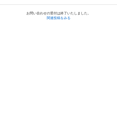
お問い合わせの受付は終了いたしました。
関連投稿をみる
初めての方へ
利用規約
プライバシーポリシー
プライバシー・ステートメント
健全化に資する運用方針
お問い合わせ
運営会社
サイトマップ
ご利用ガイド
フリーワードで探す
PC版で表示
都道府県選択
特定商取引法の表示
利用者情報の外部送信について
© 2011-
2026
Jmty, Inc.