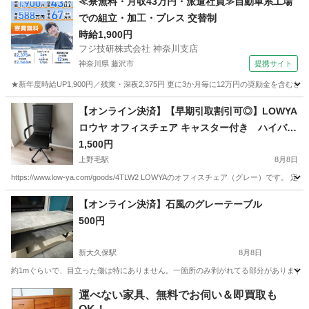
≪寮無料・月収43万円・派遣社員≫自動車系工場
での組立・加工・プレス 交替制
時給1,900円
フジ技研株式会社 神奈川支店
神奈川県 藤沢市
提携サイト
★新年度時給UP1,900円／残業・深夜2,375円 更に3か月毎に12万円の奨励金を含む
神奈川
藤沢市
その他
【オンライン決済】【早期引取割引可◎】LOWYA
ロウヤ オフィスチェア キャスター付き ハイバッ
ク
1,500円
上野毛駅
8月8日
https://www.low-ya.com/goods/4TLW2 LOWYAのオフィスチェア（グレー
東京
世田谷区
上野毛駅
オフィス用家具
【オンライン決済】石風のグレーテーブル
500円
新大久保駅
8月8日
約1mぐらいで、目立った傷は特にありません。一箇所のみ剥がれてる部分があります
東京
新宿区
新大久保駅
テーブル
運べない家具、無料でお伺い＆即買取も