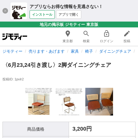
アプリならお得な情報を見逃さない！
インストール
アプリで開く
地元の掲示板 ジモティー 東京版
東京都
検索
ログイン
投稿
ジモティー
売ります・あげます
家具
椅子
ダイニングチェア
〈6月23,24引き渡し〉2脚ダイニングチェア
投稿ID: 1pvlr2
3,200円
商品価格