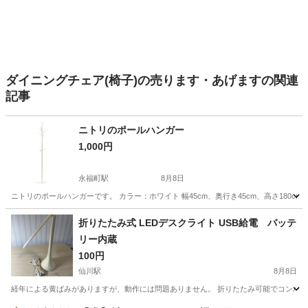
ダイニングチェア(椅子)の売ります・あげますの関連
記事
ニトリのポールハンガー
1,000円
永福町駅
8月8日
ニトリのポールハンガーです。 カラー：ホワイト 幅45cm、奥行き45cm、高さ180
東京
杉並区
永福町駅
収納家具
折りたたみ式 LEDデスクライト USB給電 バッテ
リー内蔵
100円
仙川駅
8月8日
経年による黄ばみがありますが、動作には問題ありません。 折りたたみ可能でコンパクトに