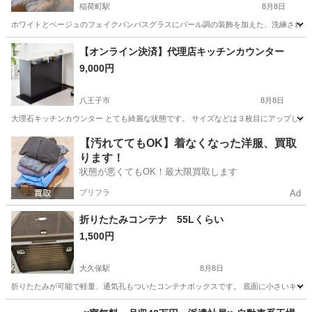
稲荷町駅
8月8日
ホワイトとベージュのフェイクパンパスグラスにパール調の装飾を加えた、洗練された空間を演出
東京
台東区
稲荷町駅
インテリア雑貨/小物
【オンライン決済】代理店キッチンカウンター
9,000円
八王子市
8月8日
大理石キッチンカウンター とても綺麗な状態です。 サイズなどは３枚目にアップした画
東京
八王子市
収納家具
キッチンカウンター
【汚れててもOK】着なくなった洋服、買取
ります！
状態が悪くてもOK！最大限買取します
プリフラ
Ad
折りたたみコンテナ 55Lくらい
1,500円
大久保駅
8月8日
折りたたみが可能で軽量、通気孔もついたコンテナボックスです。 底面に小さいキャスターがついてい
東京
新宿区
大久保駅
収納家具
コンテナ