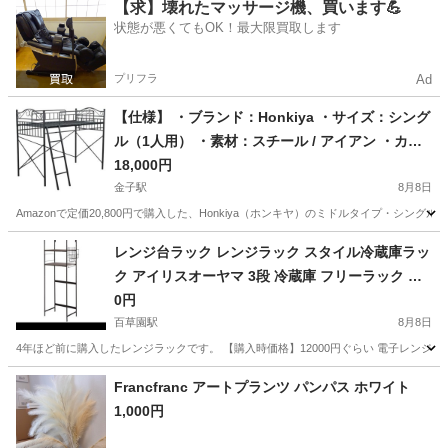
東京
調布市
仙川駅
照明器具
【求】壊れたマッサージ機、買います💪
状態が悪くてもOK！最大限買取します
プリフラ
Ad
【仕様】 ・ブランド：Honkiya ・サイズ：シング
ル（1人用） ・素材：スチール / アイアン ・カラ
ー：ブラック
18,000円
金子駅
8月8日
Amazonで定価20,800円で購入した、Honkiya（ホンキヤ）のミドルタイプ・シ
東京
青梅市
金子駅
ベッド
アイアン
レンジ台ラック レンジラック スタイル冷蔵庫ラッ
ク アイリスオーヤマ 3段 冷蔵庫 フリーラック オ
ープンラック SRR-580
0円
百草園駅
8月8日
4年ほど前に購入したレンジラックです。 【購入時価格】12000円ぐらい 電子レンジ
東京
日野市
百草園駅
収納家具
ラック
Francfranc アートプランツ パンパス ホワイト
1,000円