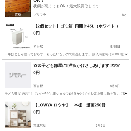
OK！
状態が悪くてもOK！最大限買取します
プリフラ
Ad
【2個セット】ゴミ箱_両開き45L（ホワイト ）
0円
初台駅
8月8日
一年ほどしか使っておらず、もったいないので出品します。 購入時価格は¥8000程（2個セット）でし
東京
渋谷区
初台駅
インテリア雑貨/小物
楽天
👕👚子ども部屋に‼️洋服かけさしあげます‼️👕👚
0円
西台駅
8月8日
子ども部屋で使用していた子ども用シェルフ(洋服かけ)です👕👚上部に物を置いて使えます ただい
東京
板橋区
西台駅
収納家具
【LOWYA ロウヤ】 本棚 漫画250冊
0円
東北沢駅
8月8日