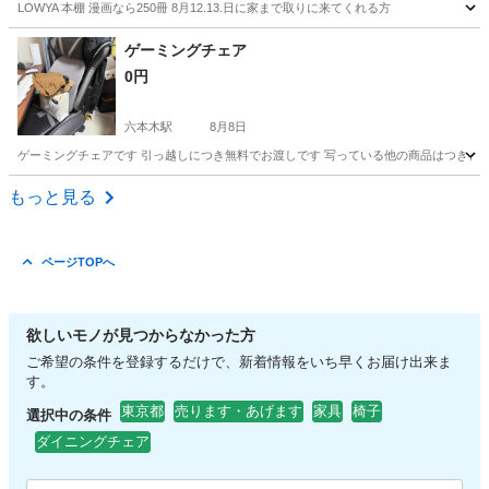
LOWYA 本棚 漫画なら250冊 8月12.13.日に家まで取りに来てくれる方
東京
渋谷区
東北沢駅
収納家具
ゲーミングチェア
0円
六本木駅
8月8日
ゲーミングチェアです 引っ越しにつき無料でお渡しです 写っている他の商品はつきません 
東京
港区
六本木駅
家具
ゲーミングチェア
もっと見る
ページTOPへ
欲しいモノが見つからなかった方
ご希望の条件を登録するだけで、新着情報をいち早くお届け出来ま
す。
東京都
売ります・あげます
家具
椅子
選択中の条件
ダイニングチェア