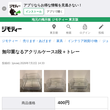
アプリならお得な情報を見逃さない！
インストール
アプリで開く
地元の掲示板 ジモティー 東京版
東京都
検索
ログイン
投稿
ジモティー
売ります・あげます
家具
インテリア雑貨/小物
ジュ
無印重なるアクリルケース2段＋トレー
投稿ID: 1pvaej
2026年7月2日 14:33
400円
商品価格