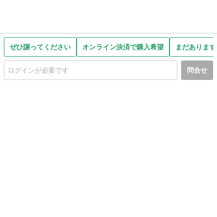
ぜひ譲ってください
オンライン決済で購入希望
まだあります
問合せ
初めての方へ
利用規約
プライバシーポリシー
プライバシー・ステートメント
健全化に資する運用方針
お問い合わせ
運営会社
サイトマップ
ご利用ガイド
フリーワードで探す
PC版で表示
都道府県選択