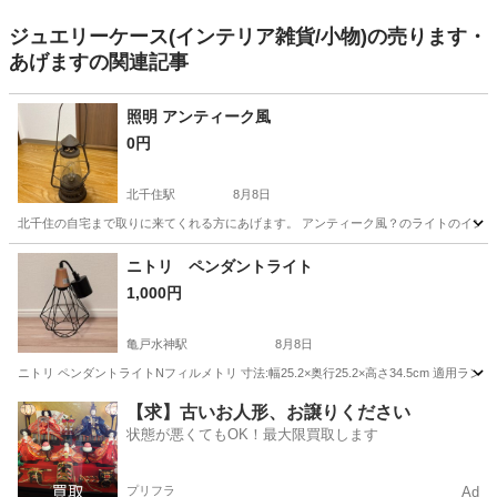
ジュエリーケース(インテリア雑貨/小物)の売ります・
あげますの関連記事
照明 アンティーク風
0円
北千住駅
8月8日
北千住の自宅まで取りに来てくれる方にあげます。 アンティーク風？のライトのインテリ
東京
足立区
北千住駅
照明器具
ニトリ ペンダントライト
1,000円
亀戸水神駅
8月8日
ニトリ ペンダントライトNフィルメトリ 寸法:幅25.2×奥行25.2×高さ34.5cm 適用
東京
江東区
亀戸水神駅
照明器具
ペンダントライト
【求】古いお人形、お譲りください
状態が悪くてもOK！最大限買取します
プリフラ
Ad