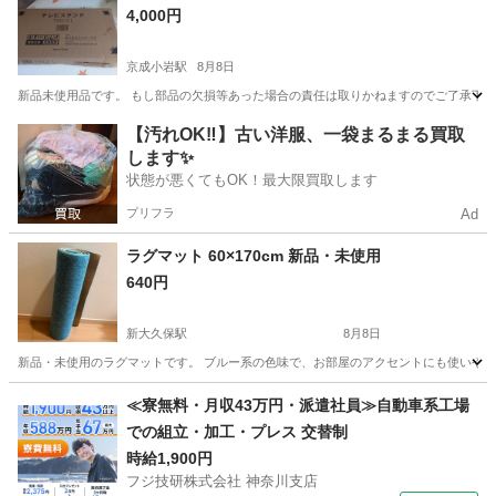
4,000円
京成小岩駅
8月8日
新品未使用品です。 もし部品の欠損等あった場合の責任は取りかねますのでご了承下さい。 [商品詳細] https://s
東京
江戸川区
京成小岩駅
収納家具
【汚れOK‼️】古い洋服、一袋まるまる買取
します✨
状態が悪くてもOK！最大限買取します
プリフラ
Ad
ラグマット 60×170cm 新品・未使用
640円
新大久保駅
8月8日
新品・未使用のラグマットです。 ブルー系の色味で、お部屋のアクセントにも使いやすいと思
東京
新宿区
新大久保駅
カーペット/マット/ラグ
新品
≪寮無料・月収43万円・派遣社員≫自動車系工場
での組立・加工・プレス 交替制
時給1,900円
フジ技研株式会社 神奈川支店