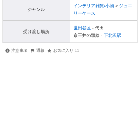
インテリア雑貨/小物
>
ジュエ
ジャンル
リーケース
世田谷区
- 代田
受け渡し場所
京王井の頭線 -
下北沢駅
注意事項
通報
お気に入り 11