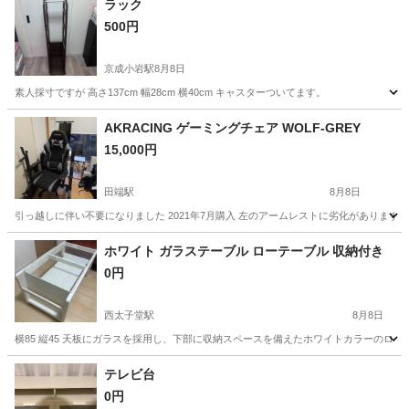
ラック
500円
京成小岩駅
8月8日
素人採寸ですが 高さ137cm 幅28cm 横40cm キャスターついてます。
東京
江戸川区
京成小岩駅
家具
ラック
AKRACING ゲーミングチェア WOLF-GREY
15,000円
田端駅
8月8日
引っ越しに伴い不要になりました 2021年7月購入 左のアームレストに劣化がありま
東京
北区
田端駅
椅子
ホワイト ガラステーブル ローテーブル 収納付き
0円
西太子堂駅
8月8日
横85 縦45 天板にガラスを採用し、下部に収納スペースを備えたホワイトカラーのロ
東京
世田谷区
西太子堂駅
テーブル
ガラス
テレビ台
0円