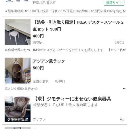
神奈川県 藤沢市
提携サイト
★新年度時給UP1,900円／残業・深夜2,375円 更に3か月毎に12万円の奨励金を含む
神奈川
藤沢市
その他
【渋谷・引き取り限定】IKEA デスク＋スツール 2
点セット 500円
400円
渋谷駅
8月8日
事務所整理のため、IKEAのデスクとスツールをセットでお譲りします。 【セット内容】 ・IKE
東京
渋谷区
渋谷駅
家具
デスク
アジアン風ラック
500円
京成小岩駅
8月8日
高さ140 横50 奥行き40
東京
江戸川区
京成小岩駅
収納家具
ラック
【求】ジモティーに出せない健康器具
状態が悪くてもOK！最大限買取します
プリフラ
Ad