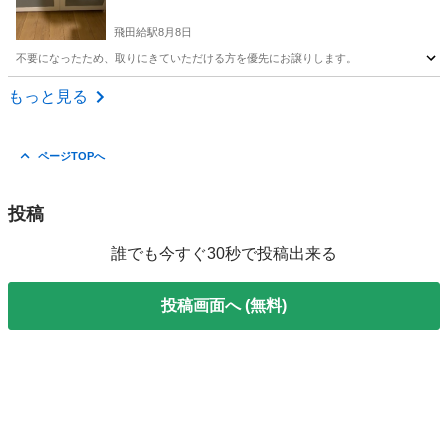
飛田給駅
8月8日
不要になったため、取りにきていただける方を優先にお譲りします。
東京
調布市
飛田給駅
収納家具
もっと見る
ページTOPへ
投稿
誰でも今すぐ30秒で投稿出来る
投稿画面へ (無料)