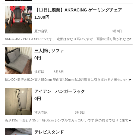
【11日に廃棄】AKRACING ゲーミングチェア
1,500円
鷹の台駅
8月8日
AKRACING PRO X SERIESです。 定価はかなり高いですが、画像の通り剥が
東京
小平市
鷹の台駅
椅子
三人掛けソファ
0円
浜町駅
8月8日
幅1400×奥行き910×高さ880mm 座面高420mm 8/10月曜日に引き取れる方優
東京
中央区
浜町駅
ソファ
奥行き
アイアン ハンガーラック
0円
祐天寺駅
8月8日
高さ135cm 奥行き35 cm 幅60cm シンプルでカッコいいです 家の前まで取りに来
東京
世田谷区
祐天寺駅
収納家具
テレビスタンド