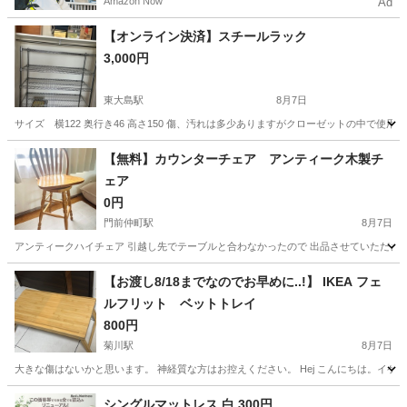
Amazon Now
Ad
【オンライン決済】スチールラック
3,000円
東大島駅
8月7日
サイズ 横122 奥行き46 高さ150 傷、汚れは多少ありますがクローゼットの中で
東京
江東区
東大島駅
収納家具
【無料】カウンターチェア アンティーク木製チ
ェア
0円
門前仲町駅
8月7日
アンティークハイチェア 引越し先でテーブルと合わなかったので 出品させていただきます ※引
東京
江東区
門前仲町駅
椅子
ウィンザーチェア
【お渡し8/18までなのでお早めに..!】 IKEA フェ
ルフリット ベットトレイ
800円
菊川駅
8月7日
大きな傷はないかと思います。 神経質な方はお控えください。 Hej こんにちは。イケアからシェアされた F
東京
江東区
菊川駅
テーブル
ベット
シングルマットレス 白 300円