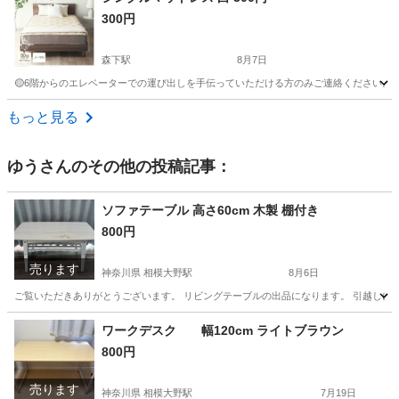
300円
森下駅
8月7日
🟡6階からのエレベーターでの運び出しを手伝っていただける方のみご連絡ください。 🟡以下の時
東京
江東区
森下駅
寝具
もっと見る
ゆう
さんのその他の投稿記事：
ソファテーブル 高さ60cm 木製 棚付き
800円
売ります
神奈川県 相模大野駅
8月6日
ご覧いただきありがとうございます。 リビングテーブルの出品になります。 引越しに伴い不
神奈川
相模原市
相模大野駅
テーブル
ワークデスク 幅120cm ライトブラウン
800円
売ります
神奈川県 相模大野駅
7月19日