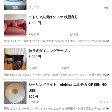
プリフラ
Ad
ニトリ 2人掛けソファ 状態良好
1,500円
南砂町駅
8月7日
状態は良好で、通常使用による多少の使用感はありますが、目立つ汚れや破れはありませ
東京
江東区
南砂町駅
ソファ
ニトリ
伸長式ダイニングテーブル
5,000円
松原駅
8月7日
明日8/8にお取り引きいただける場合、2000円お値引きいたします。 世田谷線松原駅
東京
世田谷区
松原駅
テーブル
シーリングライト elchica エルチカ GREEN HO
USE
300円
江古田駅
8月7日
円形 ホワイトシーリングライト elchica エルチカ GREEN HOUSE 直径約54セ