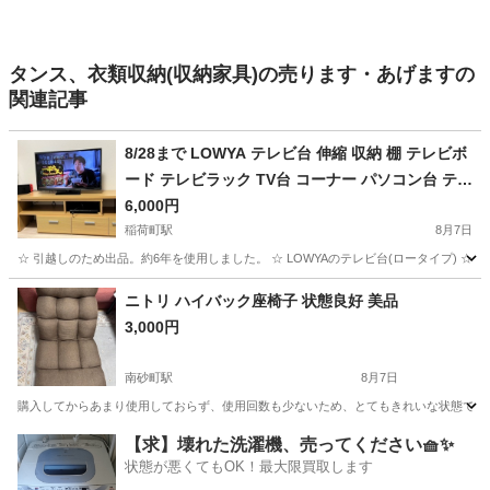
タンス、衣類収納(収納家具)の売ります・あげますの
関連記事
8/28まで LOWYA テレビ台 伸縮 収納 棚 テレビボ
ード テレビラック TV台 コーナー パソコン台 テレ
ビラック TVボード ロータイプ l字
6,000円
稲荷町駅
8月7日
☆ 引越しのため出品。約6年を使用しました。 ☆ LOWYAのテレビ台(ロータイプ) ☆ カラー
東京
台東区
稲荷町駅
収納家具
ニトリ ハイバック座椅子 状態良好 美品
3,000円
南砂町駅
8月7日
購入してからあまり使用しておらず、使用回数も少ないため、とてもきれいな状態です。
東京
江東区
南砂町駅
椅子
ニトリ
【求】壊れた洗濯機、売ってください🧺✨
状態が悪くてもOK！最大限買取します