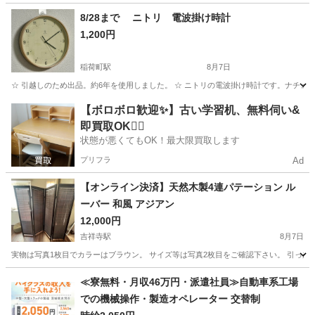
東京
練馬区
江古田駅
照明器具
シーリングライト
8/28まで ニトリ 電波掛け時計
1,200円
稲荷町駅
8月7日
☆ 引越しのため出品。約6年を使用しました。 ☆ ニトリの電波掛け時計です。ナチュラ
東京
台東区
稲荷町駅
時計
ニトリ
【ボロボロ歓迎✨】古い学習机、無料伺い&
即買取OK🙆‍♀️
状態が悪くてもOK！最大限買取します
プリフラ
Ad
【オンライン決済】天然木製4連パテーション ル
ーバー 和風 アジアン
12,000円
吉祥寺駅
8月7日
実物は写真1枚目でカラーはブラウン。 サイズ等は写真2枚目をご確認下さい。 引っ越しの
東京
武蔵野市
吉祥寺駅
オフィス用家具
≪寮無料・月収46万円・派遣社員≫自動車系工場
での機械操作・製造オペレーター 交替制