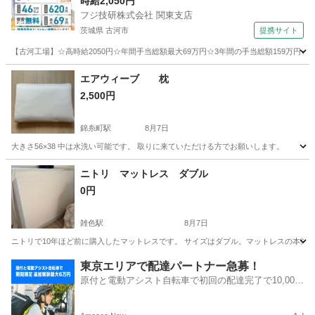
時給2,050円
フジ技研株式会社 関東支店
茨城県 古河市
提携サイト
【古河工場】☆高時給2050円☆年間手当総額最大69万円☆3年間の手当総額159万円☆
茨城
古河市
その他
エアウィーブ 枕
2,500円
錦糸町駅
8月7日
大きさ56×38 中は水洗い可能です。 取りに来ていただける方でお願いします。
東京
江東区
錦糸町駅
寝具
ニトリ マットレス ダブル
0円
雑色駅
8月7日
ニトリで10年ほど前に購入したマットレスです。 サイズはダブル。マットレスの本体カ
東京
大田区
雑色駅
寝具
東京エリアで配達パートナー急募！
原付と電動アシスト自転車で初回の配達完了で10,000
円の追加報酬！