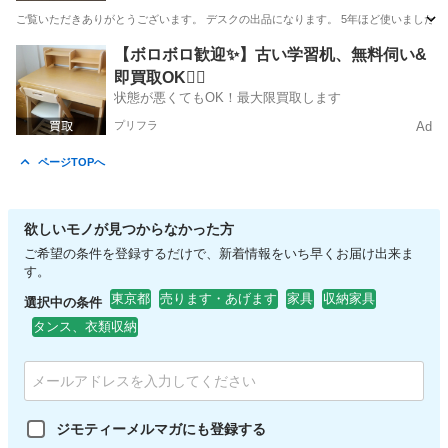
ご覧いただきありがとうございます。 デスクの出品になります。 5年ほど使いましたが不要に
神奈川
相模原市
相模大野駅
オフィス用家具
【ボロボロ歓迎✨】古い学習机、無料伺い&
即買取OK🙆‍♀️
状態が悪くてもOK！最大限買取します
プリフラ
Ad
ページTOPへ
欲しいモノが見つからなかった方
ご希望の条件を登録するだけで、新着情報をいち早くお届け出来ま
す。
東京都
売ります・あげます
家具
収納家具
選択中の条件
タンス、衣類収納
ジモティーメルマガにも登録する