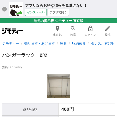
アプリならお得な情報を見逃さない！
インストール
アプリで開く
地元の掲示板 ジモティー 東京版
東京都
検索
ログイン
投稿
ジモティー
売ります・あげます
家具
収納家具
タンス、衣類収
ハンガーラック 2段
投稿ID: 1pudwy
400円
商品価格