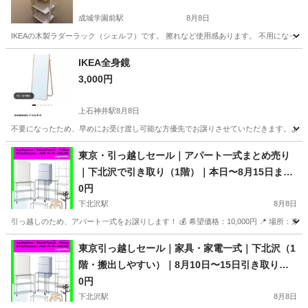
成城学園前駅
8月8日
IKEAの木製ラダーラック（シェルフ）です。 擦れなど使用感あります。 不用になった
東京
世田谷区
成城学園前駅
収納家具
IKEA全身鏡
3,000円
上石神井駅
8月8日
不要になったため、早めにお受け渡し可能な方優先でお譲りさせていただきます。よろ
東京
練馬区
上石神井駅
ミラー/鏡
東京・引っ越しセール｜アパート一式まとめ売り
｜下北沢で引き取り（1階）｜本日〜8月15日まで
｜20,000円
0円
下北沢駅
8月8日
引っ越しのため、アパート一式をお譲りします！ 💰 希望価格：10,000円 📍 場所：東
東京
世田谷区
下北沢駅
その他
東京引っ越しセール｜家具・家電一式｜下北沢（1
階・搬出しやすい）｜8月10日〜15日引き取り｜
¥10,000
0円
下北沢駅
8月8日