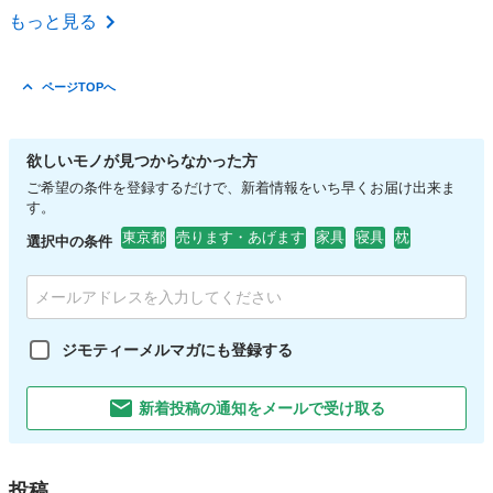
東京
町田市
町田駅
収納家具
コンパクト
もっと見る
ページTOPへ
欲しいモノが見つからなかった方
ご希望の条件を登録するだけで、新着情報をいち早くお届け出来ま
す。
東京都
売ります・あげます
家具
寝具
枕
選択中の条件
ジモティーメルマガにも登録する
新着投稿の通知をメールで受け取る
投稿