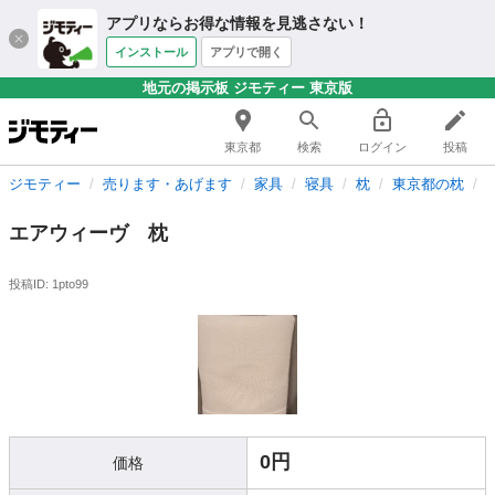
アプリならお得な情報を見逃さない！
インストール
アプリで開く
地元の掲示板 ジモティー 東京版
東京都
検索
ログイン
投稿
ジモティー
売ります・あげます
家具
寝具
枕
東京都の枕
エアウィーヴ 枕
投稿ID: 1pto99
0円
価格