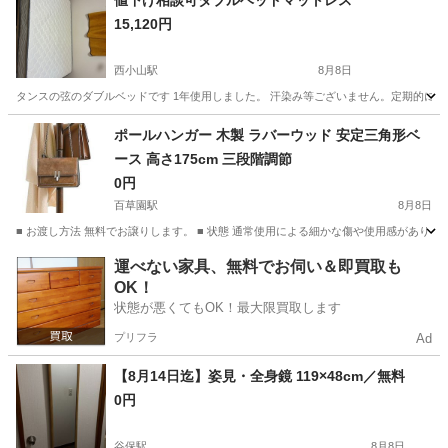
値下げ相談可ダブルベッドマットレス
15,120円
西小山駅
8月8日
タンスの弦のダブルベッドです 1年使用しました。 汗染み等ございません。定期的に
東京
目黒区
西小山駅
ベッド
ポールハンガー 木製 ラバーウッド 安定三角形ベ
ース 高さ175cm 三段階調節
0円
百草園駅
8月8日
■ お渡し方法 無料でお譲りします。 ■ 状態 通常使用による細かな傷や使用感があり
東京
日野市
百草園駅
収納家具
ポール
運べない家具、無料でお伺い＆即買取も
OK！
状態が悪くてもOK！最大限買取します
プリフラ
Ad
【8月14日迄】姿見・全身鏡 119×48cm／無料
0円
谷保駅
8月8日