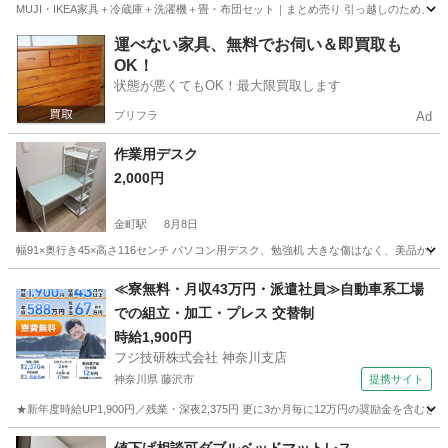
MUJI・IKEA家具＋冷蔵庫＋洗濯機＋畳・布団セット｜まとめ売り 引っ越しのため、アパ
東京
世田谷区
下北沢駅
その他
一式
運べない家具、無料でお伺い＆即買取も
OK！
状態が悪くてもOK！最大限買取します
プリフラ
Ad
作業用デスク
2,000円
金町駅
8月8日
幅91×奥行き45×高さ116センチ パソコン用デスク、勉強机 大きな傷はなく、美品かと
東京
葛飾区
金町駅
テーブル
≪寮無料・月収43万円・派遣社員≫自動車系工場
での組立・加工・プレス 交替制
時給1,900円
フジ技研株式会社 神奈川支店
神奈川県 藤沢市
提携サイト
★新年度時給UP1,900円／残業・深夜2,375円 更に3か月毎に12万円の奨励金を含む
神奈川
藤沢市
その他