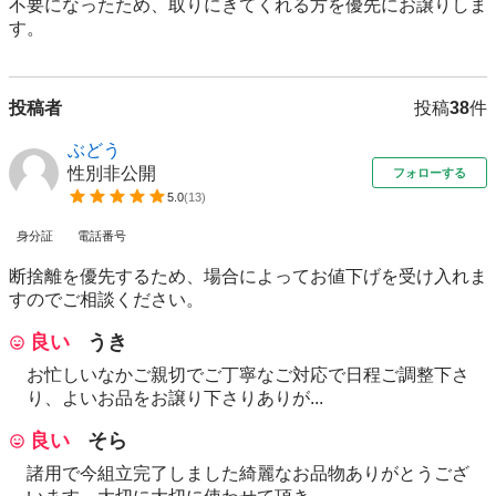
不要になったため、取りにきてくれる方を優先にお譲りしま
す。
投稿者
投稿
38
件
ぶどう
性別非公開
フォローする
5.0
(
13
)
身分証
電話番号
断捨離を優先するため、場合によってお値下げを受け入れま
すのでご相談ください。
良い
うき
お忙しいなかご親切でご丁寧なご対応で日程ご調整下さ
り、よいお品をお譲り下さりありが...
良い
そら
諸用で今組立完了しました綺麗なお品物ありがとうござ