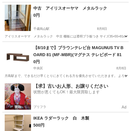
中古 アイリスオーヤマ メタルラック
0円
千歳烏山駅
8月8日
アイリスオーヤマ メタルラック 中古 棚板には透明プラ板つき サイズ35×55×81c
東京
世田谷区
千歳烏山駅
オフィス用家具
【8/10まで】ブラウンテレビ台 MAGUNUS TV B
OARD 81 (MF-MBR)(マグナス テレビボード 81
0円
中央区
8月8日
月島駅まで、できるだけ早くとりにきてくれる方を優先させていただきます。 よろしくおねがい
東京
中央区
家具
MBR
【求】古いお人形、お譲りください
状態が悪くてもOK！最大限買取します
プリフラ
Ad
IKEA ラダーラック 白 木製
500円