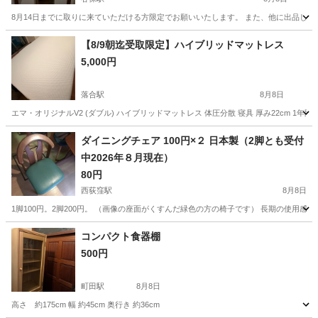
8月14日までに取りに来ていただける方限定でお願いいたします。 また、他に出品して
東京
国立市
谷保駅
ミラー/鏡
姿見
【8/9朝迄受取限定】ハイブリッドマットレス
5,000円
落合駅
8月8日
エマ・オリジナルV2 (ダブル) ハイブリッドマットレス 体圧分散 寝具 厚み22cm 1年間に購入 汚れ
東京
新宿区
落合駅
寝具
ダイニングチェア 100円×２ 日本製（2脚とも受付
中2026年８月現在）
80円
西荻窪駅
8月8日
1脚100円。2脚200円。 （画像の座面がくすんだ緑色の方の椅子です） 長期の使
東京
杉並区
西荻窪駅
椅子
ダイニング
コンパクト食器棚
500円
町田駅
8月8日
高さ 約175cm 幅 約45cm 奥行き 約36cm