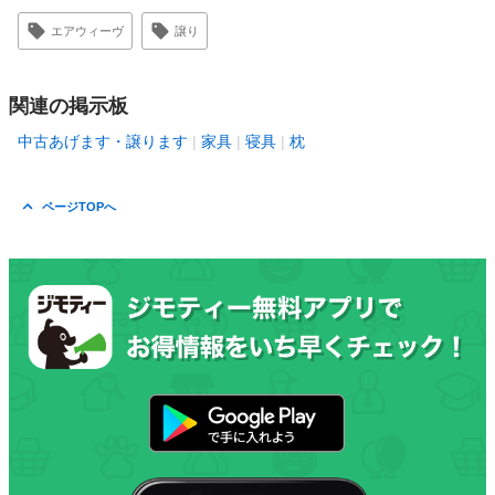
エアウィーヴ
譲り
関連の掲示板
中古あげます・譲ります
家具
寝具
枕
ページTOPへ