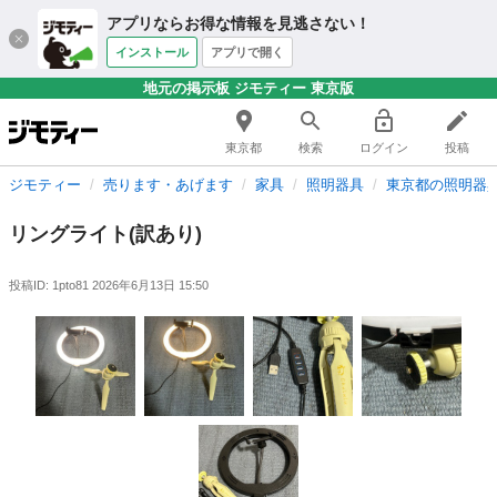
アプリならお得な情報を見逃さない！
インストール
アプリで開く
地元の掲示板 ジモティー 東京版
東京都
検索
ログイン
投稿
ジモティー
売ります・あげます
家具
照明器具
東京都の照明器
リングライト(訳あり)
投稿ID: 1pto81
2026年6月13日 15:50