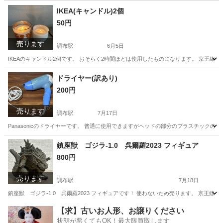
東京
調布市
調布駅
その他
日用品
IKEA(キャンドル)2個
50円
売ります
調布駅
6月5日
IKEAのキャンドル2個です。 おそらく2時間ほどは使用したものになります。 京王線
東京
調布市
調布駅
その他
IKEA
ドライヤー(訳あり)
200円
売ります
調布駅
7月17日
Panasonicのドライヤーです。 普通に使用できますがヘッドの部分のプラスチック
東京
調布市
調布駅
生活家電
鎮座獣 ゴジラ-1.0 呉爾羅2023 フィギュア
800円
売ります
調布駅
7月18日
鎮座獣 ゴジラ-1.0 呉爾羅2023 フィギュアです！ 使わないため売ります。 京
東京
調布市
調布駅
模型、プラモデル
【求】古いお人形、お譲りください
状態が悪くてもOK！最大限買取します