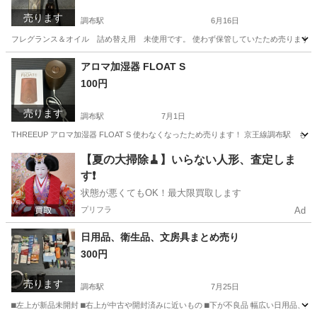
売ります
調布駅
6月16日
フレグランス＆オイル 詰め替え用 未使用です。 使わず保管していたため売ります。
東京
調布市
調布駅
芳香剤、消臭剤
アロマ加湿器 FLOAT S
100円
売ります
調布駅
7月1日
THREEUP アロマ加湿器 FLOAT S 使わなくなったため売ります！ 京王線調布駅
東京
調布市
調布駅
季節、空調家電
【夏の大掃除🧹】いらない人形、査定しま
す❗️
状態が悪くてもOK！最大限買取します
プリフラ
Ad
日用品、衛生品、文房具まとめ売り
300円
売ります
調布駅
7月25日
⬛︎左上が新品未開封 ⬛︎右上が中古や開封済みに近いもの ⬛︎下が不良品 幅広い日用