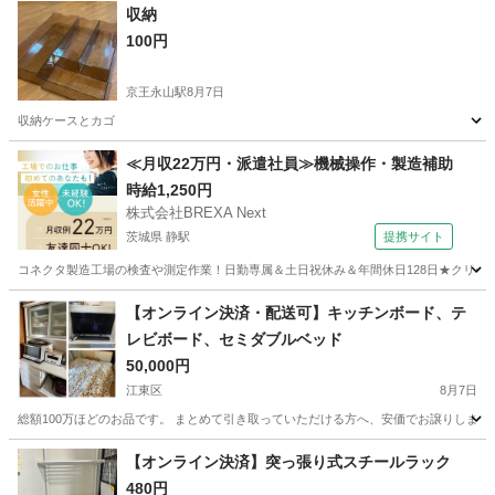
収納
100円
京王永山駅
8月7日
収納ケースとカゴ
東京
多摩市
京王永山駅
収納家具
カゴ
≪月収22万円・派遣社員≫機械操作・製造補助
時給1,250円
株式会社BREXA Next
茨城県 静駅
提携サイト
コネクタ製造工場の検査や測定作業！日勤専属＆土日祝休み＆年間休日128日★クリーン
茨城
常陸大宮市
静駅
その他
【オンライン決済・配送可】キッチンボード、テ
レビボード、セミダブルベッド
50,000円
江東区
8月7日
総額100万ほどのお品です。 まとめて引き取っていただける方へ、安価でお譲りしま
東京
江東区
収納家具
譲り
【オンライン決済】突っ張り式スチールラック
480円