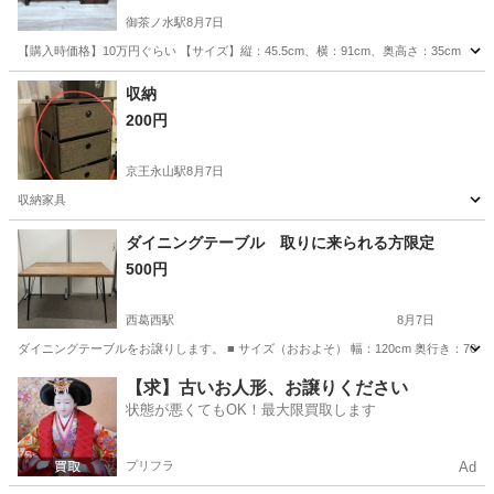
御茶ノ水駅
8月7日
【購入時価格】10万円ぐらい 【サイズ】縦：45.5cm、横：91cm、奥高さ：35cm
東京
千代田区
御茶ノ水駅
テーブル
収納
200円
京王永山駅
8月7日
収納家具
東京
多摩市
京王永山駅
収納家具
ダイニングテーブル 取りに来られる方限定
500円
西葛西駅
8月7日
ダイニングテーブルをお譲りします。 ■ サイズ（おおよそ） 幅：120cm 奥行き：70m 
東京
江戸川区
西葛西駅
テーブル
ダイニング
【求】古いお人形、お譲りください
状態が悪くてもOK！最大限買取します
プリフラ
Ad