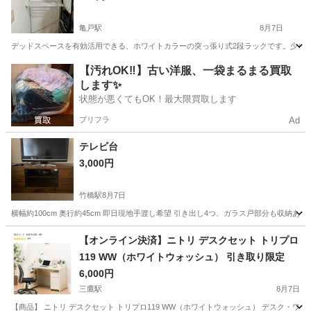
亀戸駅
8月7日
デッドスペースを有効活用できる、ホワイトカラーの突っ張り式2段ラックです。少し傷がありま
東京
江東区
亀戸駅
収納家具
【汚れOK‼️】古い洋服、一袋まるまる買取
します✨
状態が悪くてもOK！最大限買取します
プリフラ
Ad
テレビ台
3,000円
竹橋駅
8月7日
横幅約100cm 奥行約45cm 即日現地手渡し希望 引き出し4つ、ガラス戸部分も収納
東京
千代田区
竹橋駅
収納家具
【オンライン決済】ニトリ デスクセット トリプロ
119 WW（ホワイトウォッシュ） 引き取り限定
6,000円
三鷹駅
8月7日
【商品】 ニトリ デスクセット トリプロ119 WW（ホワイトウォッシュ） デスク・ワ