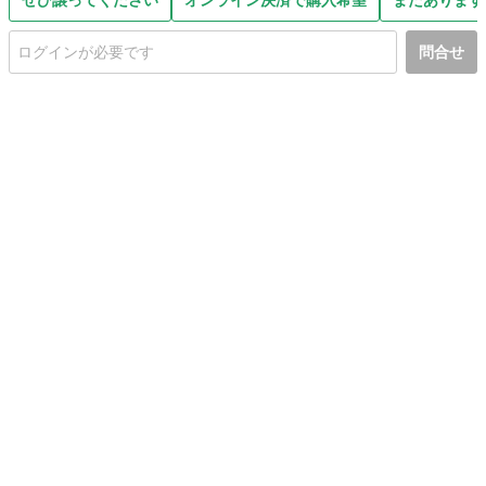
ぜひ譲ってください
オンライン決済で購入希望
まだあります
問合せ
初めての方へ
利用規約
プライバシーポリシー
プライバシー・ステートメント
健全化に資する運用方針
お問い合わせ
運営会社
サイトマップ
ご利用ガイド
フリーワードで探す
PC版で表示
都道府県選択
特定商取引法の表示
利用者情報の外部送信について
© 2011-
2026
Jmty, Inc.