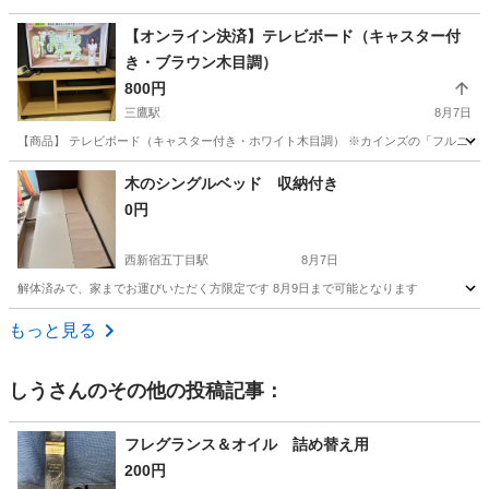
東京
三鷹市
三鷹駅
テーブル
【オンライン決済】テレビボード（キャスター付
き・ブラウン木目調）
800円
三鷹駅
8月7日
【商品】 テレビボード（キャスター付き・ホワイト木目調） ※カインズの「フルニコ テレビ
東京
三鷹市
三鷹駅
収納家具
キャスター
木のシングルベッド 収納付き
0円
西新宿五丁目駅
8月7日
解体済みで、家までお運びいただく方限定です 8月9日まで可能となります
東京
新宿区
西新宿五丁目駅
ベッド
運び
もっと見る
しう
さんのその他の投稿記事：
フレグランス＆オイル 詰め替え用
200円