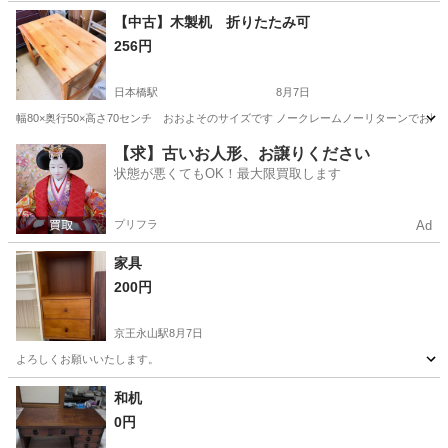
東京
江東区
南砂町駅
椅子
背もたれ
【中古】木製机 折りたたみ可
256円
日本橋駅
8月7日
幅80×奥行50×高さ70センチ おおよそのサイズです ノークレームノーリターンでお願いい
東京
中央区
日本橋駅
オフィス用家具
【求】古いお人形、お譲りください
状態が悪くてもOK！最大限買取します
プリフラ
Ad
家具
200円
京王永山駅
8月7日
よろしくお願いいたします。
東京
多摩市
京王永山駅
収納家具
和机
0円