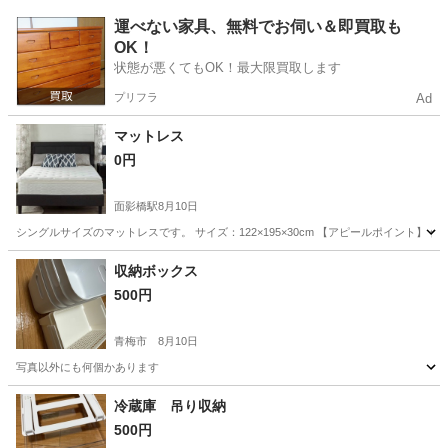
東京
多摩市
京王多摩センター駅
収納家具
運べない家具、無料でお伺い＆即買取も
OK！
状態が悪くてもOK！最大限買取します
プリフラ
Ad
マットレス
0円
面影橋駅
8月10日
シングルサイズのマットレスです。 サイズ：122×195×30cm 【アピールポイント
東京
豊島区
面影橋駅
寝具
収納ボックス
500円
青梅市
8月10日
写真以外にも何個かあります
東京
青梅市
収納家具
ボックス
冷蔵庫 吊り収納
500円