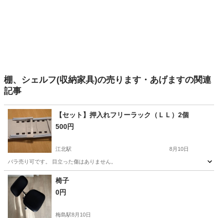
棚、シェルフ(収納家具)の売ります・あげますの関連
記事
【セット】押入れフリーラック（ＬＬ）2個
500円
江北駅
8月10日
バラ売り可です。 目立った傷はありません。
東京
足立区
江北駅
収納家具
バラ
椅子
0円
梅島駅
8月10日