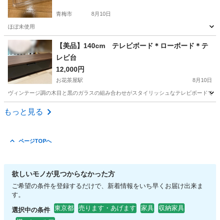
青梅市
8月10日
ほぼ未使用
東京
青梅市
収納家具
【美品】140cm テレビボード＊ローボード＊テ
レビ台
12,000円
お花茶屋駅
8月10日
ヴィンテージ調の木目と黒のガラスの組み合わせがスタイリッシュなテレビボードです！ 
東京
葛飾区
お花茶屋駅
収納家具
もっと見る
ページTOPへ
欲しいモノが見つからなかった方
ご希望の条件を登録するだけで、新着情報をいち早くお届け出来ま
す。
東京都
売ります・あげます
家具
収納家具
選択中の条件