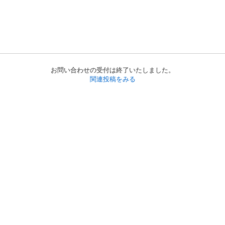
お問い合わせの受付は終了いたしました。
関連投稿をみる
初めての方へ
利用規約
プライバシーポリシー
プライバシー・ステートメント
健全化に資する運用方針
お問い合わせ
運営会社
サイトマップ
ご利用ガイド
フリーワードで探す
PC版で表示
都道府県選択