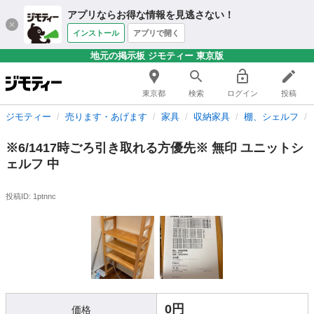
アプリならお得な情報を見逃さない！
インストール
アプリで開く
地元の掲示板 ジモティー 東京版
東京都
検索
ログイン
投稿
ジモティー
売ります・あげます
家具
収納家具
棚、シェルフ
※6/1417時ごろ引き取れる方優先※ 無印 ユニットシ
ェルフ 中
投稿ID: 1ptnnc
0円
価格