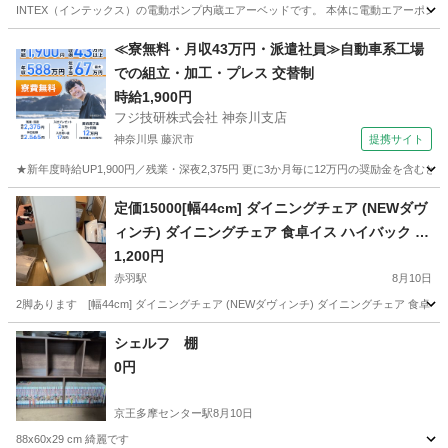
INTEX（インテックス）の電動ポンプ内蔵エアーベッドです。 本体に電動エアーポン
東京
世田谷区
千歳烏山駅
ベッド
≪寮無料・月収43万円・派遣社員≫自動車系工場
での組立・加工・プレス 交替制
時給1,900円
フジ技研株式会社 神奈川支店
神奈川県 藤沢市
提携サイト
★新年度時給UP1,900円／残業・深夜2,375円 更に3か月毎に12万円の奨励金を含む
神奈川
藤沢市
その他
定価15000[幅44cm] ダイニングチェア (NEWダヴ
ィンチ) ダイニングチェア 食卓イス ハイバック ニ
トリ 2脚あり
1,200円
赤羽駅
8月10日
2脚あります [幅44cm] ダイニングチェア (NEWダヴィンチ) ダイニングチェア 食卓イ
東京
北区
赤羽駅
椅子
ダヴィンチ
シェルフ 棚
0円
京王多摩センター駅
8月10日
88x60x29 cm 綺麗です