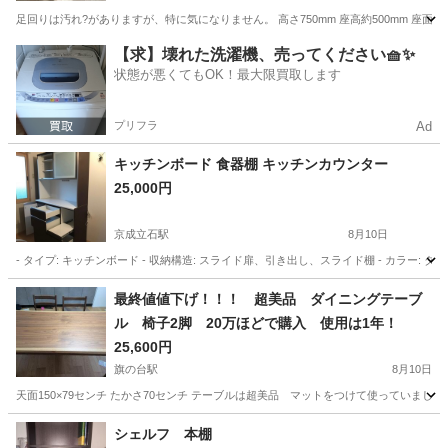
足回りは汚れ?がありますが、特に気になりません。 高さ750mm 座高約500mm 座面幅4
東京
足立区
梅島駅
椅子
【求】壊れた洗濯機、売ってください🧺✨
状態が悪くてもOK！最大限買取します
プリフラ
Ad
キッチンボード 食器棚 キッチンカウンター
25,000円
京成立石駅
8月10日
- タイプ: キッチンボード - 収納構造: スライド扉、引き出し、スライド棚 - カラー: ダー
東京
葛飾区
京成立石駅
収納家具
最終値値下げ！！！ 超美品 ダイニングテーブ
ル 椅子2脚 20万ほどで購入 使用は1年！
25,600円
旗の台駅
8月10日
天面150×79センチ たかさ70センチ テーブルは超美品 マットをつけて使っていまし
東京
品川区
旗の台駅
ダイニングセット
シェルフ 本棚