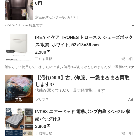
0円
京王多摩センター駅
8月10日
42x89x18.5 cm 綺麗です
東京
多摩市
京王多摩センター駅
収納家具
シェルフ
IKEA イケア TRONES トローネス シューズボック
ス/収納, ホワイト, 52x18x39 cm
2,500円
三軒茶屋駅
8月10日
靴箱として使用していましたので 多少傷汚れがあるかもしれませんが ご理解いただいた上
東京
世田谷区
三軒茶屋駅
収納家具
シューズボックス
【汚れOK‼️】古い洋服、一袋まるまる買取
します✨
状態が悪くてもOK！最大限買取します
プリフラ
Ad
INTEX エアーベッド 電動ポンプ内蔵 シングル 収
納バッグ付き
3,800円
千歳烏山駅
8月10日