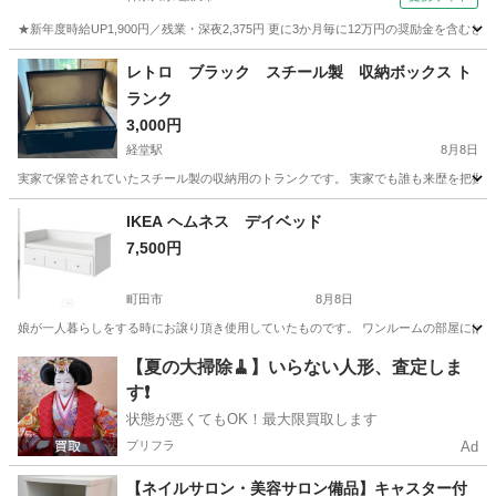
★新年度時給UP1,900円／残業・深夜2,375円 更に3か月毎に12万円の奨励金を含む
神奈川
藤沢市
その他
レトロ ブラック スチール製 収納ボックス ト
ランク
3,000円
経堂駅
8月8日
実家で保管されていたスチール製の収納用のトランクです。 実家でも誰も来歴を把握で
東京
世田谷区
経堂駅
収納家具
IKEA ヘムネス デイベッド
7,500円
町田市
8月8日
娘が一人暮らしをする時にお譲り頂き使用していたものです。 ワンルームの部屋には大き
東京
町田市
ベッド
【夏の大掃除🧹】いらない人形、査定しま
す❗️
状態が悪くてもOK！最大限買取します
プリフラ
Ad
【ネイルサロン・美容サロン備品】キャスター付