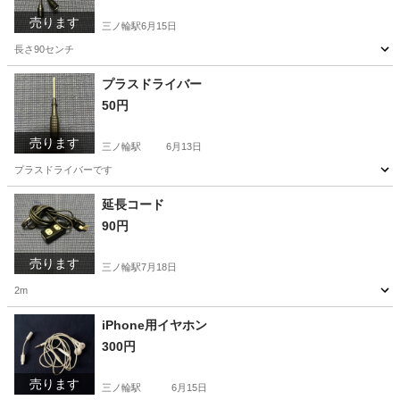
売ります
三ノ輪駅
6月15日
長さ90センチ
東京
台東区
三ノ輪駅
その他
同軸ケーブル
プラスドライバー
50円
売ります
三ノ輪駅
6月13日
プラスドライバーです
東京
台東区
三ノ輪駅
その他
延長コード
90円
売ります
三ノ輪駅
7月18日
2m
東京
台東区
三ノ輪駅
その他
iPhone用イヤホン
300円
売ります
三ノ輪駅
6月15日