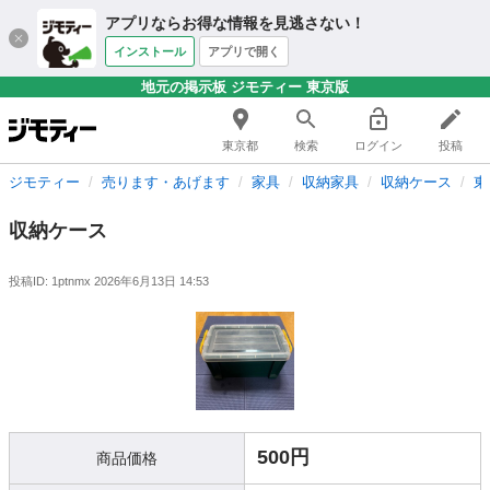
アプリならお得な情報を見逃さない！
インストール
アプリで開く
地元の掲示板 ジモティー 東京版
東京都
検索
ログイン
投稿
ジモティー
売ります・あげます
家具
収納家具
収納ケース
東
収納ケース
投稿ID: 1ptnmx
2026年6月13日 14:53
500円
商品価格