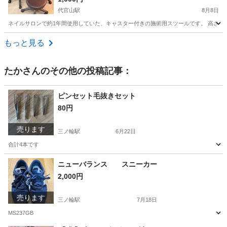
代官山駅
8月8日
ネイルサロンで約1年間使用していた、キャスター付きの施術用スツールです。 高さ調
東京
渋谷区
代官山駅
椅子
ネイルサロン
もっと見る
たか
さんのその他の投稿記事：
ピンセット毛抜きセット
80円
売ります
三ノ輪駅
6月22日
合計4本です
東京
台東区
三ノ輪駅
その他
ニューバランス スニーカー
2,000円
売ります
三ノ輪駅
7月18日
MS237GB