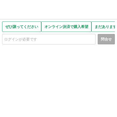
ぜひ譲ってください
オンライン決済で購入希望
まだあります
問合せ
初めての方へ
利用規約
プライバシーポリシー
プライバシー・ステートメント
健全化に資する運用方針
お問い合わせ
運営会社
サイトマップ
ご利用ガイド
フリーワードで探す
PC版で表示
都道府県選択