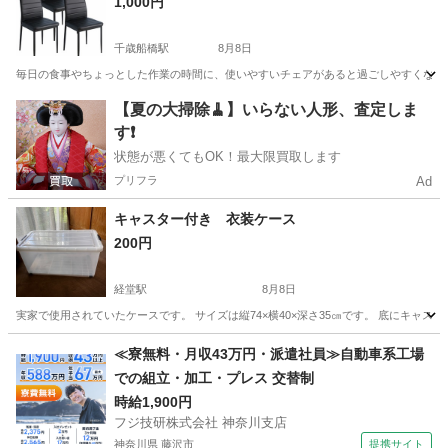
1,000円
千歳船橋駅
8月8日
毎日の食事やちょっとした作業の時間に、使いやすいチェアがあると過ごしやすくなりま
東京
世田谷区
千歳船橋駅
椅子
【夏の大掃除🧹】いらない人形、査定しま
す❗️
状態が悪くてもOK！最大限買取します
プリフラ
Ad
キャスター付き 衣装ケース
200円
経堂駅
8月8日
実家で使用されていたケースです。 サイズは縦74×横40×深さ35㎝です。 底にキャ
東京
世田谷区
経堂駅
収納家具
ケース
≪寮無料・月収43万円・派遣社員≫自動車系工場
での組立・加工・プレス 交替制
時給1,900円
フジ技研株式会社 神奈川支店
神奈川県 藤沢市
提携サイト