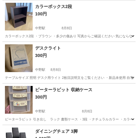
カラーボックス2段
100円
中野駅
8月8日
カラーボックス2段 ・ブラウン ・多少の傷あり 写真からご確認ください 気にならな
東京
中野区
中野駅
収納家具
デスクライト
300円
中野駅
8月8日
テーブルサイズ 照明 デスク用ライト 2枚目説明文をご覧ください ・新品未使用 自宅
東京
中野区
中野駅
照明器具
ピーターラビット 収納ケース
300円
中野駅
8月8日
ピーターラビット 引き出し ラック 書類ケース ・3段 ・ナチュラルカラー ・カラー
東京
中野区
中野駅
収納家具
ダイニングチェア 3脚