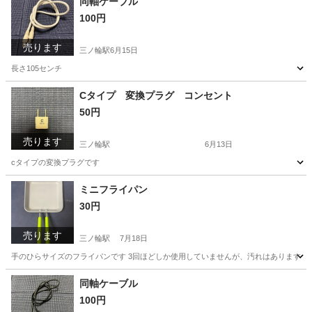
同軸ケーブル
100円
売ります
三ノ輪駅
6月15日
長さ105センチ
東京
台東区
三ノ輪駅
その他
Cタイプ 変換プラグ コンセント
50円
売ります
三ノ輪駅
6月13日
cタイプの変換プラグです
東京
台東区
三ノ輪駅
その他
プラグ
ミニフライパン
30円
売ります
三ノ輪駅
7月18日
手のひらサイズのフライパンです 3回ほどしか使用していませんが、汚れはあります。
東京
台東区
三ノ輪駅
調理器具
同軸ケーブル
100円