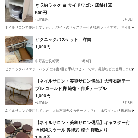
き収納ラック 白 サイドワゴン 店舗什器
500円
代官山駅
8月8日
ネイルサロンで使用していた、ホワイトのキャスター付き収納ラックです。 ネイル用品
東京
渋谷区
代官山駅
収納家具
ネイルサロン
ピクニックバスケット 洋書
1,000円
中野富士見町駅
8月8日
ピクニックバスケットバッグと洋書3冊と手紙のセットです。撮影などに使用しました。
東京
中野区
中野富士見町駅
家具
洋書
【ネイルサロン・美容サロン備品】大理石調テー
ブル ゴールド脚 施術・作業テーブル
1,000円
代官山駅
8月8日
ネイルサロンで使用していた、大理石調天板のテーブルです。 ホワイトの大理石調天板
東京
渋谷区
代官山駅
テーブル
大理石
【ネイルサロン・美容サロン備品】キャスター付
き施術スツール 昇降式 椅子 複数あり
1,000円