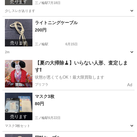
売ります
三ノ輪駅
7月18日
少しスレがあります
東京
台東区
三ノ輪駅
靴
ライトニングケーブル
200円
売ります
三ノ輪駅
6月15日
2m
東京
台東区
三ノ輪駅
その他
ケーブル
【夏の大掃除🧹】いらない人形、査定しま
す❗️
状態が悪くてもOK！最大限買取します
プリフラ
Ad
マスク3枚
80円
売ります
三ノ輪駅
6月22日
マスク3枚セット
東京
台東区
三ノ輪駅
その他