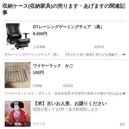
収納ケース(収納家具)の売ります・あげますの関連記
事
GTレーシングゲーミングチェア （黒）
9,000円
上井草駅
8月8日
GTレーシングゲーミングチェア（黒） 【手ざわり良い素材】滑らかな感触で、ツルン
東京
杉並区
上井草駅
椅子
ゲーミングチェア
ワイヤーラック かご
100円
中野駅
8月8日
ワイヤーラック カゴ ・ブラック ・新品未使用 自宅保管の為多少の傷や汚れはあるか
東京
中野区
中野駅
収納家具
ラック
【求】古いお人形、お譲りください
状態が悪くてもOK！最大限買取します
プリフラ
Ad