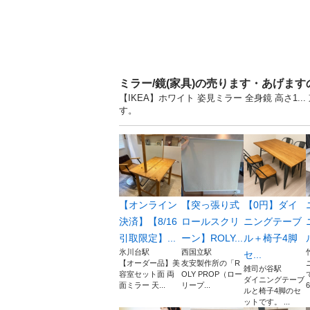
ミラー/鏡(家具)の売ります・あげま
【IKEA】ホワイト 姿見ミラー 全身鏡 高さ1
す。
【オンライン
【突っ張り式
【0円】ダイ
決済】【8/16
ロールスクリ
ニングテーブ
引取限定】...
ーン】ROLY...
ル＋椅子4脚
氷川台駅
西国立駅
セ...
【オーダー品】美
友安製作所の「R
雑司が谷駅
容室セット面 両
OLY PROP（ロー
ダイニングテーブ
面ミラー 天...
リープ...
ルと椅子4脚のセ
ットです。 ...