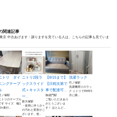
すの関連記事
... 東京 中古あげます・譲りますを見ている人は、こちらの記事も見ていま
ニトリ ダイ
ニトリ2段ラ
【8/15まで】
洗濯ラック
竹ノ塚駅
ニングテーブ
ックスライド
【日程次第で
洗濯機周りのラッ
ル
式＋キャスタ
車で配達可...
ク ニトリでR8年5
竹ノ塚駅
御成門駅
月に購...
ー...
ニトリのテーブル
ご覧いただきあり
新大塚駅
です サイズ 幅1
がとうございま
・使用に伴う少々
60×奥行...
す！ ほとんど...
の汚れと変形がご
ざいます。使...