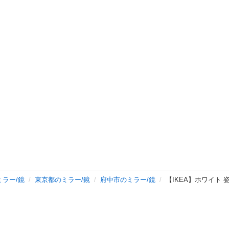
ミラー/鏡
東京都のミラー/鏡
府中市のミラー/鏡
【IKEA】ホワイト 