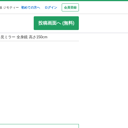
板 ジモティー
初めての方へ
ログイン
会員登録
投稿画面へ (無料)
姿見ミラー 全身鏡 高さ150cm