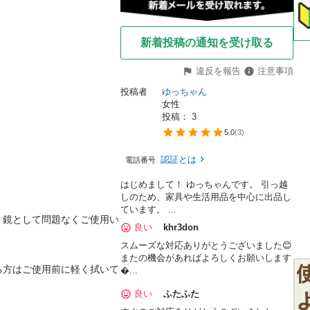
新着投稿の通知を受け取る
違反を報告
注意事項
投稿者
ゆっちゃん
女性
投稿： 
3
5.0
(
3
)
認証とは
電話番号
はじめまして！ ゆっちゃんです。 引っ越
しのため、家具や生活用品を中心に出品し
ています。 ...
、鏡として問題なくご使用い
良い
khr3don
スムーズな対応ありがとうございました😊
またの機会があればよろしくお願いします
る方はご使用前に軽く拭いて
...
良い
ふたふた