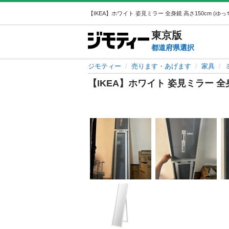
東京
版
都道府県選択
ジモティー
売ります・あげます
家具
【IKEA】ホワイト 姿見ミラー 全身