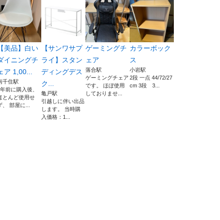
【美品】白い
【サンワサプ
ゲーミングチ
カラーボック
ダイニングチ
ライ】スタン
ェア
ス
落合駅
小岩駅
ェア 1,00...
ディングデス
ゲーミングチェア
2段 一点 44/72/27
南千住駅
ク...
です。 ほぼ使用
cm 3段 3...
3年前に購入後、
亀戸駅
しておりませ...
ほとんど使用せ
引越しに伴い出品
ず、 部屋に...
します。 当時購
入価格：1...