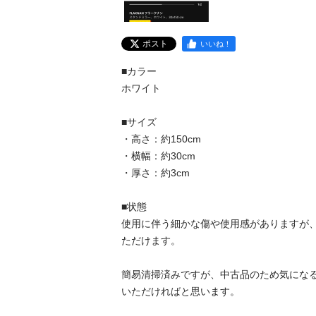
ポスト
いいね！
■カラー

ホワイト

■サイズ

・高さ：約150cm

・横幅：約30cm

・厚さ：約3cm

■状態

使用に伴う細かな傷や使用感がありますが
ただけます。

簡易清掃済みですが、中古品のため気にな
いただければと思います。
