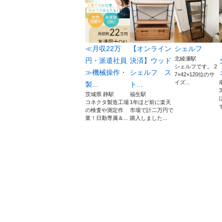
≪月収22万
【オンライン
シェルフ
北綾瀬駅
円・派遣社員
決済】ウッド
シェルフです。 2
≫機械操作・
シェルフ ス
7×42×120位のサ
イズ...
製...
ト...
茨城県 静駅
福生駅
コネクタ製造工場
1年ほど前に楽天
の検査や測定作
市場で計二万円で
業！日勤専属＆...
購入しました...