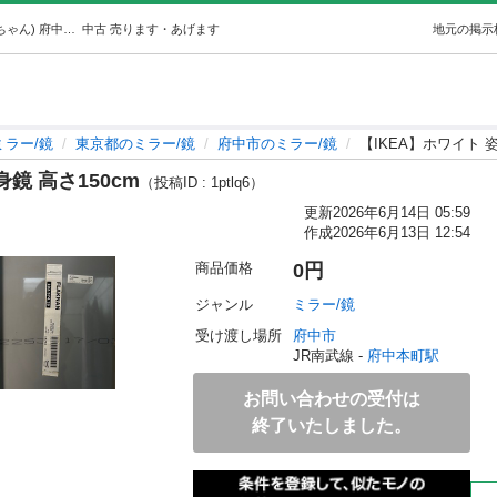
【IKEA】ホワイト 姿見ミラー 全身鏡 高さ150cm (ゆっちゃん) 府中本町のミラー/鏡の中古あげます・譲ります｜ジモティーで不用品の処分
中古
売ります・あげます
地元の掲示
ミラー/鏡
東京都のミラー/鏡
府中市のミラー/鏡
【IKEA】ホワイト 
鏡 高さ150cm
（投稿ID : 1ptlq6）
更新
2026年6月14日 05:59
作成
2026年6月13日 12:54
商品価格
0円
ジャンル
ミラー/鏡
受け渡し場所
府中市
JR南武線 - 
府中本町駅
お問い合わせの受付は
終了いたしました。