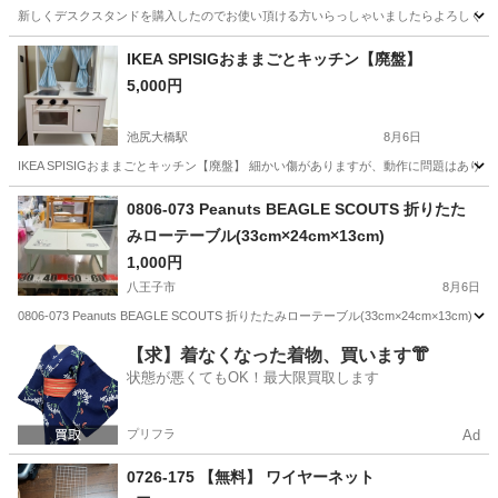
新しくデスクスタンドを購入したのでお使い頂ける方いらっしゃいましたらよろしくお願
東京
東久留米市
花小金井駅
照明器具
デスク
IKEA SPISIGおままごとキッチン【廃盤】
5,000円
池尻大橋駅
8月6日
IKEA SPISIGおままごとキッチン【廃盤】 細かい傷がありますが、動作に問題はありません。 ●商
東京
世田谷区
池尻大橋駅
家具
0806-073 Peanuts BEAGLE SCOUTS 折りたた
みローテーブル(33cm×24cm×13cm)
1,000円
八王子市
8月6日
0806-073 Peanuts BEAGLE SCOUTS 折りたたみローテーブル(33cm×24c
東京
八王子市
テーブル
現地
【求】着なくなった着物、買います👘
状態が悪くてもOK！最大限買取します
プリフラ
Ad
0726-175 【無料】 ワイヤーネット