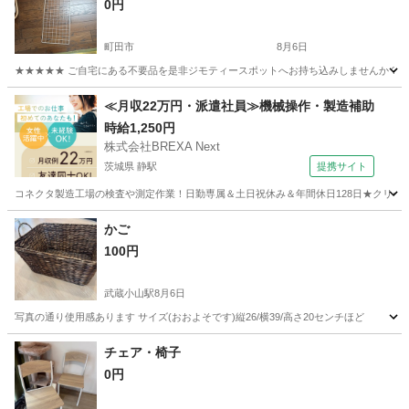
0円
町田市
8月6日
★★★★★ ご自宅にある不要品を是非ジモティースポットへお持ち込みしませんか？ 家
東京
町田市
収納家具
現地
≪月収22万円・派遣社員≫機械操作・製造補助
時給1,250円
株式会社BREXA Next
茨城県 静駅
提携サイト
コネクタ製造工場の検査や測定作業！日勤専属＆土日祝休み＆年間休日128日★クリーン
茨城
常陸大宮市
静駅
その他
かご
100円
武蔵小山駅
8月6日
写真の通り使用感あります サイズ(おおよそです)縦26/横39/高さ20センチほど
東京
品川区
武蔵小山駅
インテリア雑貨/小物
チェア・椅子
0円