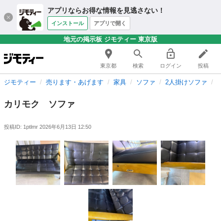
アプリならお得な情報を見逃さない！
インストール
アプリで開く
地元の掲示板 ジモティー 東京版
東京都
検索
ログイン
投稿
ジモティー
売ります・あげます
家具
ソファ
2人掛けソファ
カリモク ソファ
投稿ID: 1ptlmr
2026年6月13日 12:50