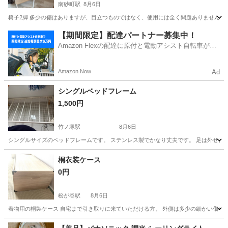
南砂町駅
8月6日
椅子2脚 多少の傷はありますが、目立つものではなく、使用には全く問題ありません。
東京
江東区
南砂町駅
椅子
ありません
【期間限定】配達パートナー募集中！
Amazon Flexの配達に原付と電動アシスト自転車が登
場！
Amazon Now
Ad
シングルベッドフレーム
1,500円
竹ノ塚駅
8月6日
シングルサイズのベッドフレームです。 ステンレス製でかなり丈夫です。 足は外せます。
東京
足立区
竹ノ塚駅
ベッド
桐衣装ケース
0円
松が谷駅
8月6日
着物用の桐製ケース 自宅まで引き取りに来ていただける方。 外側は多少の細かい傷な
東京
八王子市
松が谷駅
オフィス用家具