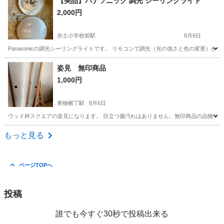
【美品】パナソニック 調光 シーリングライト
2,000円
赤土小学校前駅
8月6日
Panasonicの調光シーリングライトです。 リモコンで調光（光の強さと色の変更）が可能です。 楽天
東京
北区
赤土小学校前駅
照明器具
姿見 無印商品
1,000円
青物横丁駅
8月6日
ウッド枠スクエアの姿見になります。 目立つ傷汚れはありません。無印商品の品物でか
東京
品川区
青物横丁駅
ミラー/鏡
もっと見る
ページTOPへ
投稿
誰でも今すぐ30秒で投稿出来る