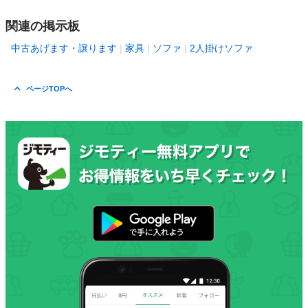
関連の掲示板
中古あげます・譲ります
家具
ソファ
2人掛けソファ
ページTOPへ