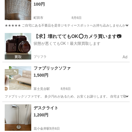
100円
町田市
8月6日
★★★★★ ご自宅にある不要品を是非ジモティースポットへお持ち込みしませんか？ 家
東京
町田市
収納家具
現地
【求】壊れててもOK⭕️カメラ買います📷
状態が悪くてもOK！最大限買取します
プリフラ
Ad
ファブリックソファ
1,500円
富士見台駅
8月6日
ファブリックソファです。 多少汚れがあるため、お安くお譲りします。 自宅まで取りに
東京
中野区
富士見台駅
ソファ
譲り
デスクライト
1,200円
花小金井駅
8月6日