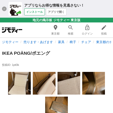
アプリならお得な情報を見逃さない！
インストール
アプリで開く
地元の掲示板 ジモティー 東京版
東京都
検索
ログイン
投稿
ジモティー
売ります・あげます
家具
椅子
チェア
東京都のチ
IKEA POÄNG/ポエング
投稿ID: 1ptl3k