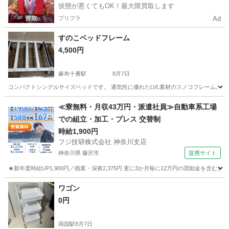
状態が悪くてもOK！最大限買取します
プリフラ
Ad
すのこベッドフレーム
4,500円
麻布十番駅
8月7日
コンパクトシングルサイズベッドです。 通気性に優れたLVL素材のスノコフレーム。 耐圧
東京
港区
麻布十番駅
ベッド
すのこベッド
≪寮無料・月収43万円・派遣社員≫自動車系工場
での組立・加工・プレス 交替制
時給1,900円
フジ技研株式会社 神奈川支店
神奈川県 藤沢市
提携サイト
★新年度時給UP1,900円／残業・深夜2,375円 更に3か月毎に12万円の奨励金を含む
神奈川
藤沢市
その他
ワゴン
0円
両国駅
8月7日