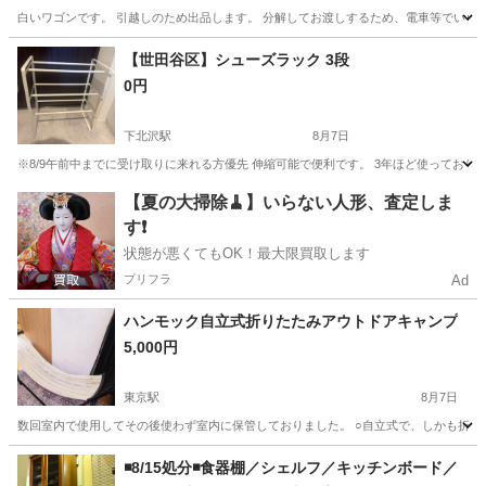
白いワゴンです。 引越しのため出品します。 分解してお渡しするため、電車等でいら
東京
墨田区
両国駅
家具
【世田谷区】シューズラック 3段
0円
下北沢駅
8月7日
※8/9午前中までに受け取りに来れる方優先 伸縮可能で便利です。 3年ほど使ってお
東京
世田谷区
下北沢駅
収納家具
シューズラック
【夏の大掃除🧹】いらない人形、査定しま
す❗️
状態が悪くてもOK！最大限買取します
プリフラ
Ad
ハンモック自立式折りたたみアウトドアキャンプ
5,000円
東京駅
8月7日
数回室内で使用してその後使わず室内に保管しておりました。 ○自立式で、しかも折りた
東京
杉並区
東京駅
ミラー/鏡
◾️8/15処分◾️食器棚／シェルフ／キッチンボード／