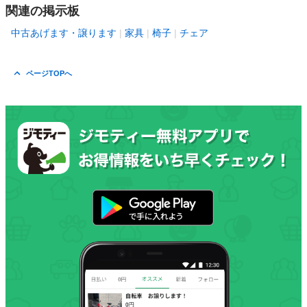
関連の掲示板
中古あげます・譲ります
家具
椅子
チェア
ページTOPへ