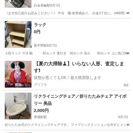
白金高輪駅
8月7日
《まず自己紹介お読みください！》 中古 棚 使用感あり。 白金3丁目に、24時間いつ
東京
港区
白金高輪駅
収納家具
自己紹介
ラック
0円
新中野駅
8月7日
３段ラック 寸法 幅 42センチ 奥行き 30センチ 高さ 90センチ 上に焦げ跡が
東京
中野区
新中野駅
家具
【夏の大掃除🧹】いらない人形、査定しま
す❗️
状態が悪くてもOK！最大限買取します
プリフラ
Ad
リクライニングチェア／折りたたみチェア アイボ
リー 美品
2,000円
茅場町駅
8月7日
折りたたみ式のリクライニングチェアです。 ファブリッククッションを外すとメッシュ状