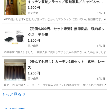
キッチン収納／ラック／収納家具／キャビネット
／チェスト／リビングタンス／壁面収納
1,500円
祐天寺駅
8月7日
◾️8/15処分します◾️ ほとんど使っていなかったマンションに置いていた食器棚です。
東京
世田谷区
祐天寺駅
収納家具
【定価4,000円、セット販売】無印良品 収納ボッ
クス 平台車
1,200円
西小山駅
8月7日
約半年前に購入しました。 書類入れに使用してましたが不要になったためお譲りします。
東京
目黒区
西小山駅
収納家具
平台
【畳んでお渡し】カーテン2組セット 遮光、レー
ス
1,200円
西小山駅
8月7日
遮光 IKEAで購入 レース ニトリで購入 2組セットの値段です。 袋に入れてお渡しさせ
東京
目黒区
西小山駅
カーテン、ブラインド
もっと見る
ページTOPへ