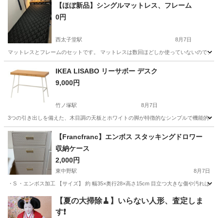
東京
中央区
茅場町駅
椅子
リクライニング
【ほぼ新品】シングルマットレス、フレーム
0円
西太子堂駅
8月7日
マットレスとフレームのセットです。 マットレスは数回ほどしか使っていないので、汚
東京
世田谷区
西太子堂駅
寝具
IKEA LISABO リーサボー デスク
9,000円
竹ノ塚駅
8月7日
3つの引き出しを備えた、木目調の天板とホワイトの脚が特徴的なシンプルで機能的なデスクです。 - ブラン
東京
足立区
竹ノ塚駅
テーブル
リーサボー
【Francfranc】エンボス スタッキングドロワー
収納ケース
2,000円
東中野駅
8月7日
・S ・エンボス加工 【サイズ】 約 幅35×奥行28×高さ15cm 目立つ大きな傷や汚れは
東京
中野区
東中野駅
収納家具
【夏の大掃除🧹】いらない人形、査定しま
す❗️