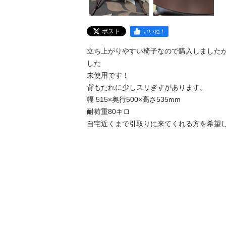
ポスト
いいね！
立ち上がりやすい椅子なので購入しました
した

未使用です！

背もたれに少しスリぎすがあります。

幅 515×奥行500×高さ535mm

耐荷重80キロ

自宅近くまで引取りに来てくれる方を希望します