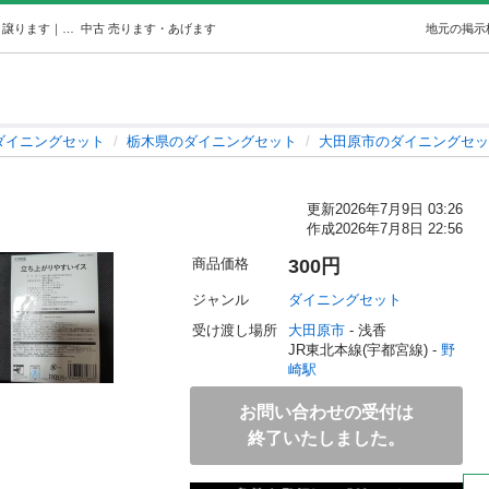
座椅子 (てん) 野崎のダイニングセットの中古あげます・譲ります｜ジモティーで不用品の処分
中古
売ります・あげます
地元の掲示
ダイニングセット
栃木県のダイニングセット
大田原市のダイニングセッ
更新
2026年7月9日 03:26
作成
2026年7月8日 22:56
商品価格
300円
ジャンル
ダイニングセット
受け渡し場所
大田原市
 - 浅香
JR東北本線(宇都宮線) - 
野
崎駅
お問い合わせの受付は
終了いたしました。