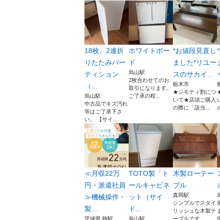
18枚。2連折
ホワイトボー
*お値段見直し
りたたみパー
ド
ました*リユー
烏山駅
ティション
スのサカイ...
2枚合わせてのお
栃木市
（...
取引になります。
★ジモティ割につ
烏山駅
ご了承の程...
いて★店頭ご購入
中古品でキズ汚れ
の際に「該当...
等はご了承下さ
い。 【サイ...
≪月収22万
TOTO製「ト
木製ローテー
円・派遣社員
ールキャビネ
ブル
真岡駅
≫機械操作・
ット（サイ
シンプルでスタイ
製...
ド...
リッシュな木製テ
茨城県 静駅
烏山駅
ーブルです。...