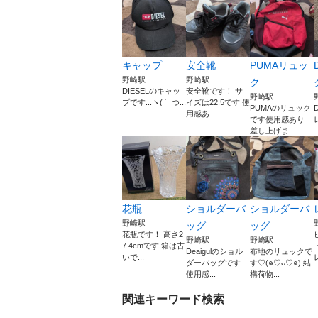
キャップ
安全靴
PUMAリュッ
野崎駅
野崎駅
ク
DIESELのキャッ
安全靴です！ サ
野崎駅
プです...ヽ( ´_つ...
イズは22.5です 使
PUMAのリュック
用感あ...
です使用感あり
レ
差し上げま...
花瓶
ショルダーバ
ショルダーバ
野崎駅
ッグ
ッグ
花瓶です！ 高さ2
野崎駅
野崎駅
7.4cmです 箱は古
Deaigulのショル
布地のリュックで
いで...
ダーバッグです
す♡(๑♡ᴗ♡๑) 結
使用感...
構荷物...
関連キーワード検索