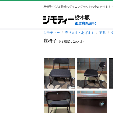
栃木
版
都道府県選択
ジモティー
売ります・あげます
家具
座椅子
（投稿ID : 1ptkaf）