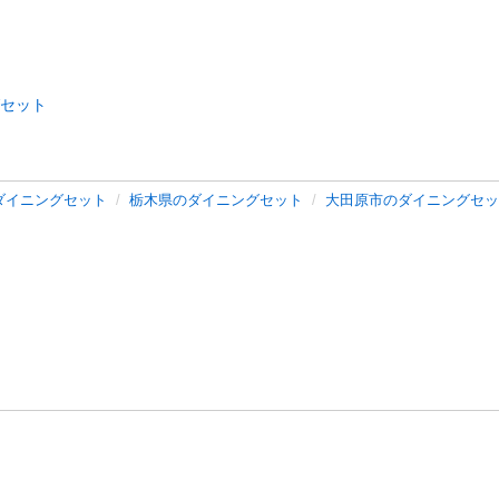
セット
ダイニングセット
栃木県のダイニングセット
大田原市のダイニングセッ
バシーポリシー
プライバシー・ステートメント
健全化に資する運用
プ
ご利用ガイド
フリーワードで探す
特定商取引法の表示
利用