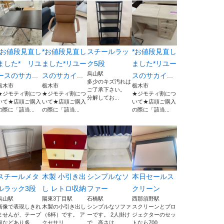
*お値段見直し
*お値段見直し
スチールラッ
*お値段見直し
ました* リユ
ました*リユー
ク5段
ました*リユー
烏山駅
ースのサカ...
スのサカイ...
スのサカイ...
多少のキズ汚れは
栃木市
栃木市
栃木市
ご了承下さい。
★ジモティ割につ
★ジモティ割につ
★ジモティ割につ
分解してお...
いて★店頭ご購入
いて★店頭ご購入
いて★店頭ご購入
の際に「該当...
の際に「該当...
の際に「該当...
スチールメタ
木製 小引き出
シンプルなソ
本日セールス
ルラック3段
し レトロ収納
ファー
クリーン
烏山駅
陽東3丁目駅
石橋駅
西那須野駅
画像で表現しきれ
木製の小引き出し
シンプルなソファ
スクリーンとプロ
ませんが、テープ
（6杯）です。 ア
ーです。 2人掛け
ジェクターのセッ
痕などあり多...
クセサリ...
で、高さは...
トなら700...