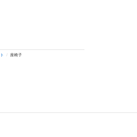
ト
座椅子
方針
お問い合わせ
者情報の外部送信について