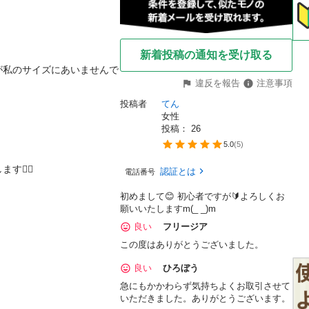
新着投稿の通知を受け取る
が私のサイズにあいませんで
違反を報告
注意事項
投稿者
てん
女性
投稿： 
26
5.0
(
5
)
‍♀️
認証とは
電話番号
初めまして😊 初心者ですが🔰よろしくお
願いいたしますm(_ _)m
良い
フリージア
この度はありがとうございました。
良い
ひろぼう
急にもかかわらず気持ちよくお取引させて
いただきました。ありがとうございます。