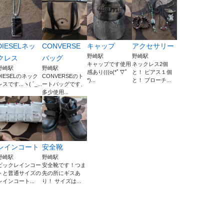
DIESELネッ
CONVERSE
キャップ
アクセサリー
野崎駅
野崎駅
クレス
バッグ
キャップです使用
ネックレス2個
野崎駅
野崎駅
感あり(((o(*ﾟ▽ﾟ
と！ ピアス１個
DIESELのネック
CONVERSEのト
*)...
と！ ブローチ...
スです...ヽ( ´_...
ートバッグです、
多少使用...
レインコート
安全靴
野崎駅
野崎駅
ビックレインコー
安全靴です！つま
トと普通サイズの
先の所にギスあ
レインコート...
り！ サイズは...