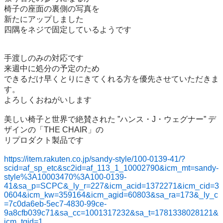
椅子の座面の裏側の写真を

新たにアップしました

四隅をネジで固定しているようです

手渡しのみの対応です

来週中に処分の予定のため

できるだけ早くとりにきてくれる方を優先させていただきま
す。

よろしくおねがいします

美しい椅子と世界で絶賛された ”ハンス・J・ウェグナー” デ
ザインの「THE CHAIR」の

リプロダクト製品です

https://item.rakuten.co.jp/sandy-style/100-0139-41/?
scid=af_sp_etc&sc2id=af_113_1_10002790&icm_mt=sandy-
style%3A10003470%3A100-0139-
41&sa_p=SCPC&_ly_r=227&icm_acid=1372271&icm_cid=3
0604&icm_kw=359164&icm_agid=60803&sa_ra=173&_ly_c
=7c0da6eb-5ec7-4830-99ce-
9a8cfb039c71&sa_cc=1001317232&sa_t=1781338028121&
icm_tgid=1