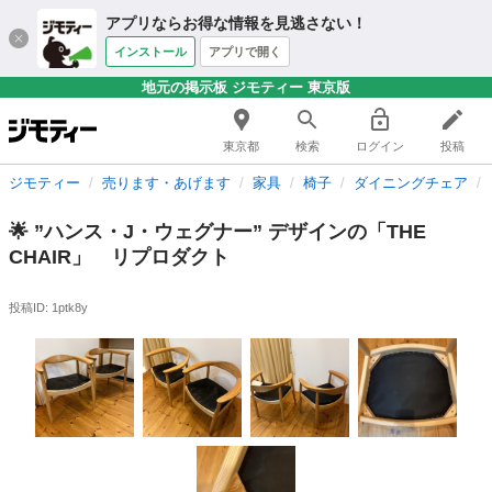
アプリならお得な情報を見逃さない！
インストール
アプリで開く
地元の掲示板 ジモティー 東京版
東京都
検索
ログイン
投稿
ジモティー
売ります・あげます
家具
椅子
ダイニングチェア
🌟 ”ハンス・J・ウェグナー” デザインの「THE
CHAIR」 リプロダクト
投稿ID: 1ptk8y