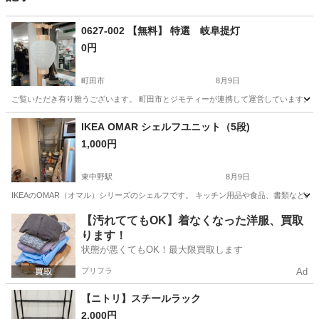
0627-002 【無料】 特選 岐阜提灯
0円
町田市
8月9日
ご覧いただき有り難うございます。 町田市とジモティーが連携して運営しています。 粗
東京
町田市
照明器具
リユース
IKEA OMAR シェルフユニット（5段)
1,000円
東中野駅
8月9日
IKEAのOMAR（オマル）シリーズのシェルフです。 キッチン用品や食品、書類などの収
東京
中野区
東中野駅
収納家具
OMAR
【汚れててもOK】着なくなった洋服、買取
ります！
状態が悪くてもOK！最大限買取します
プリフラ
Ad
【ニトリ】スチールラック
2,000円