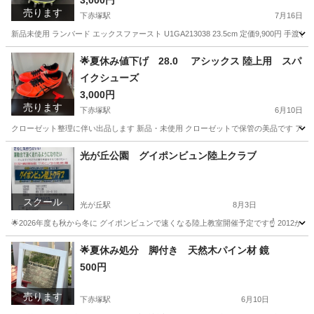
3,000円
売ります
下赤塚駅
7月16日
新品未使用 ランバード エックスファースト U1GA213038 23.5cm 定価9,900円
東京
板橋区
下赤塚駅
ランニング、ジョギング
ランバード
🌟夏休み値下げ 28.0 アシックス 陸上用 スパ
イクシューズ
3,000円
売ります
下赤塚駅
6月10日
クローゼット整理に伴い出品します 新品・未使用 クローゼットで保管の美品です アシックス HEAT
東京
板橋区
下赤塚駅
ランニング、ジョギング
光が丘公園 グイポンビュン陸上クラブ
スクール
光が丘駅
8月3日
🌟2026年度も秋から冬に グイポンビュンで速くなる陸上教室開催予定です☝️ 2012か
東京
練馬区
光が丘駅
かけっこ
陸上
🌟夏休み処分 脚付き 天然木パイン材 鏡
500円
売ります
下赤塚駅
6月10日