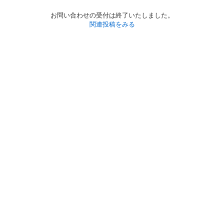
お問い合わせの受付は終了いたしました。
関連投稿をみる
初めての方へ
利用規約
プライバシーポリシー
プライバシー・ステートメント
健全化に資する運用方針
お問い合わせ
運営会社
サイトマップ
ご利用ガイド
フリーワードで探す
PC版で表示
都道府県選択
特定商取引法の表示
利用者情報の外部送信について
© 2011-
2026
Jmty, Inc.