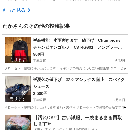
東京
新宿区
西早稲田駅
椅子
ニトリ
もっと見る
たか
さんのその他の投稿記事：
🌟高機能 小雨弾きます 値下げ Champions
チャンピオンゴルフ C3-RG601 メンズフード
付きジャケット Mサイズ ネイビー
900円
売ります
下赤塚駅
6月3日
クローゼット整理に伴い出品します ハイキングの雨具代わりに1回使用後 クローゼット
東京
板橋区
下赤塚駅
スポーツウェア
🌟夏休み値下げ 27.0 アシックス 陸上 スパイク
シューズ
2,500円
売ります
下赤塚駅
6月10日
クローゼット整理に伴い出品します 新品・未使用 クローゼットで保管の美品です アシックス EFF
東京
板橋区
下赤塚駅
ランニング、ジョギング
アシックス
【汚れOK‼️】古い洋服、一袋まるまる買取
します✨
状態が悪くてもOK！最大限買取します