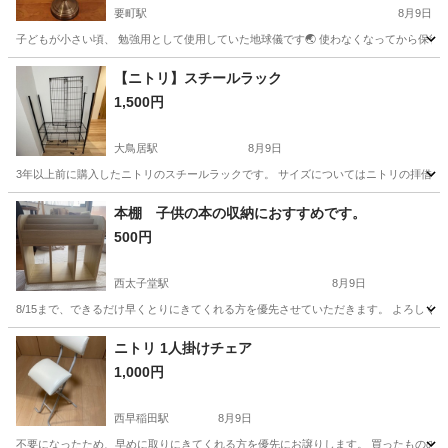
要町駅
8月9日
子どもが小さい頃、 勉強用として使用していた地球儀です🌏 使わなくなってから保管して
東京
豊島区
要町駅
インテリア雑貨/小物
【ニトリ】スチールラック
1,500円
大鳥居駅
8月9日
3年以上前に購入したニトリのスチールラックです。 サイズについてはニトリの拝借。だい
東京
大田区
大鳥居駅
収納家具
ニトリ
本棚 子供の本の収納におすすめです。
500円
西太子堂駅
8月9日
8/15まで、できるだけ早くとりにきてくれる方を優先させていただきます。 よろし
東京
世田谷区
西太子堂駅
収納家具
ニトリ 1人掛けチェア
1,000円
西早稲田駅
8月9日
不要になったため、早めに取りにきてくれる方を優先にお譲りします。 買ったものの、ほ