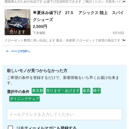
模様替えのための出品です お値下げ交渉対応できます ご検討ください 天然木パイン材 鏡 脚
東京
板橋区
下赤塚駅
ミラー/鏡
パイン
🌟夏休み値下げ 27.5 アシックス 陸上 スパイ
クシューズ
2,500円
売ります
下赤塚駅
6月10日
クローゼット整理に伴い出品します 新品・未使用 クローゼットで保管の美品です アシックス EFF
東京
板橋区
下赤塚駅
ランニング、ジョギング
アシックス
ページTOPへ
欲しいモノが見つからなかった方
ご希望の条件を登録するだけで、新着情報をいち早くお届け出来ま
す。
東京都
売ります・あげます
家具
椅子
選択中の条件
ダイニングチェア
ジモティーメルマガにも登録する