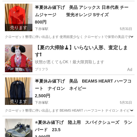
東京
板橋区
下赤塚駅
その他
オードリーヘップバーン
🌟夏休み値下げ 美品 アシックス 日本代表 チー
ムジャージ 蛍光オレンジ Sサイズ
800円
売ります
下赤塚駅
5月31日
クローゼット整理に伴い出品します 使用頻度少なく クローゼットで保管の美品です 美品 アシ
東京
板橋区
下赤塚駅
スポーツウェア
【夏の大掃除🧹】いらない人形、査定しま
す❗️
状態が悪くてもOK！最大限買取します
プリフラ
Ad
🌟夏休み値下げ 美品 BEAMS HEART ハーフコ
ート ナイロン ネイビー
2,500円
売ります
下赤塚駅
5月31日
クローゼット整理に伴い出品します BEAMS HEART ハーフコート ナイロン ネイビー
東京
板橋区
下赤塚駅
コート
BEAMS
⭐️夏休み値下げ 陸上用 スパイクシューズ ラン
バード 23.5