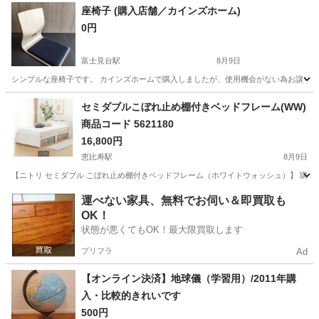
神奈川
藤沢市
その他
座椅子 (購入店舗／カインズホーム)
0円
富士見台駅
8月9日
シンプルな座椅子です。 カインズホームで購入しましたが、使用機会がない為お譲り
東京
中野区
富士見台駅
椅子
セミダブルこぼれ止め棚付きベッドフレーム(WW)
商品コード 5621180
16,800円
恵比寿駅
8月9日
【ニトリ セミダブル こぼれ止め棚付きベッドフレーム（ホワイトウォッシュ）】 購入価格
東京
目黒区
恵比寿駅
ベッド
運べない家具、無料でお伺い＆即買取も
OK！
状態が悪くてもOK！最大限買取します
プリフラ
Ad
【オンライン決済】地球儀（学習用）/2011年購
入・比較的きれいです
500円