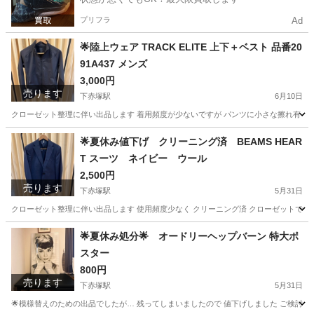
プリフラ
Ad
🌟陸上ウェア TRACK ELITE 上下＋ベスト 品番20
91A437 メンズ
3,000円
売ります
下赤塚駅
6月10日
クローゼット整理に伴い出品します 着用頻度が少ないですが パンツに小さな擦れ有 着用には
東京
板橋区
下赤塚駅
スポーツウェア
🌟夏休み値下げ クリーニング済 BEAMS HEAR
T スーツ ネイビー ウール
2,500円
売ります
下赤塚駅
5月31日
クローゼット整理に伴い出品します 使用頻度少なく クリーニング済 クローゼットで保管の美品で
東京
板橋区
下赤塚駅
スーツ
BEAMS
🌟夏休み処分🌟 オードリーヘップバーン 特大ポ
スター
800円
売ります
下赤塚駅
5月31日
🌟模様替えのための出品でしたが… 残ってしまいましたので 値下げしました ご検討ください