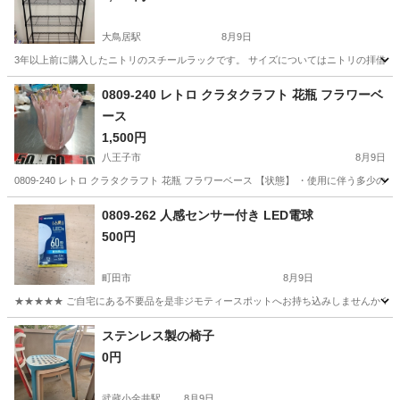
大鳥居駅
8月9日
3年以上前に購入したニトリのスチールラックです。 サイズについてはニトリの拝借。だい
東京
大田区
大鳥居駅
収納家具
ニトリ
0809-240 レトロ クラタクラフト 花瓶 フラワーベ
ース
1,500円
八王子市
8月9日
0809-240 レトロ クラタクラフト 花瓶 フラワーベース 【状態】 ・使用に伴う多
東京
八王子市
インテリア雑貨/小物
現地
0809-262 人感センサー付き LED電球
500円
町田市
8月9日
★★★★★ ご自宅にある不要品を是非ジモティースポットへお持ち込みしませんか？ 家
東京
町田市
照明器具
人感センサー
ステンレス製の椅子
0円
武蔵小金井駅
8月9日