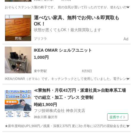
おそらくステンレス製の椅子です。 前の住民が置いて行ったのですが、使わないのでお
東京
小平市
武蔵小金井駅
椅子
ステンレス製
運べない家具、無料でお伺い＆即買取も
OK！
状態が悪くてもOK！最大限買取します
プリフラ
Ad
IKEA OMAR シェルフユニット
1,000円
東中野駅
8月9日
IKEAのOMAR（オマル）です。キッチンラックとして使用していました。電子レンジ、コ
東京
中野区
東中野駅
収納家具
≪寮無料・月収43万円・派遣社員≫自動車系工場
での組立・加工・プレス 交替制
時給1,900円
フジ技研株式会社 神奈川支店
神奈川県 藤沢市
提携サイト
★新年度時給UP1,900円／残業・深夜2,375円 更に3か月毎に12万円の奨励金を含む