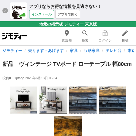
アプリならお得な情報を見逃さない！
インストール
アプリで開く
地元の掲示板 ジモティー 東京版
東京都
検索
ログイン
投稿
ジモティー
売ります・あげます
家具
収納家具
テレビ台
東京
新品 ヴィンテージ TVボード ローテーブル 幅80cm
投稿ID: 1ptaqc
2026年6月13日 06:34