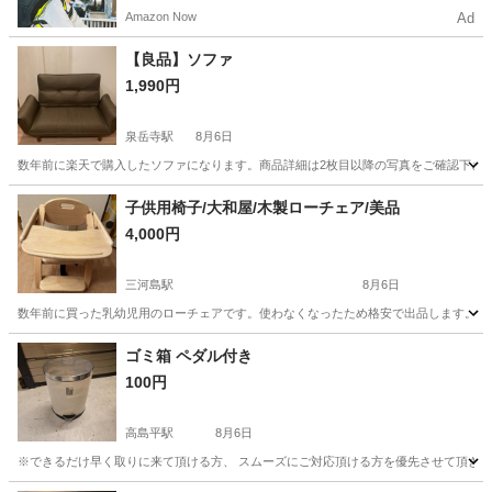
電動アシスト自転車で配達し、報酬を獲得しましょ
Amazon Now
Ad
う！
【良品】ソファ
1,990円
泉岳寺駅
8月6日
数年前に楽天で購入したソファになります。商品詳細は2枚目以降の写真をご確認下さい。
東京
港区
泉岳寺駅
ソファ
子供用椅子/大和屋/木製ローチェア/美品
4,000円
三河島駅
8月6日
数年前に買った乳幼児用のローチェアです。使わなくなったため格安で出品します。 ・外寸 幅3
東京
荒川区
三河島駅
椅子
ゴミ箱 ペダル付き
100円
高島平駅
8月6日
※できるだけ早く取りに来て頂ける方、 スムーズにご対応頂ける方を優先させて頂きます