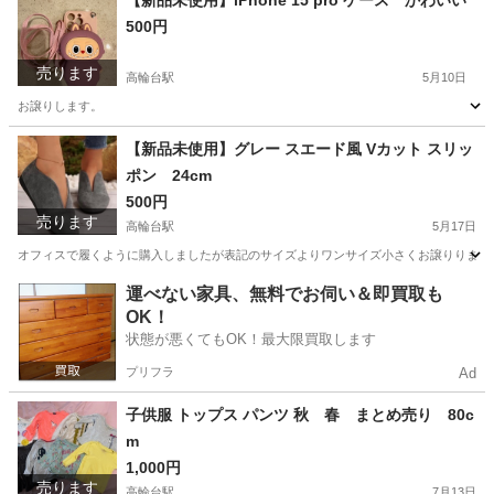
【新品未使用】iPhone 15 pro ケース かわいい
500円
売ります
高輪台駅
5月10日
お譲りします。
東京
品川区
高輪台駅
携帯アクセサリー
ケース
【新品未使用】グレー スエード風 Vカット スリッ
ポン 24cm
500円
売ります
高輪台駅
5月17日
オフィスで履くように購入しましたが表記のサイズよりワンサイズ小さくお譲りります
東京
品川区
高輪台駅
靴
オフィス
運べない家具、無料でお伺い＆即買取も
OK！
状態が悪くてもOK！最大限買取します
プリフラ
Ad
子供服 トップス パンツ 秋 春 まとめ売り 80c
m
1,000円
売ります
高輪台駅
7月13日