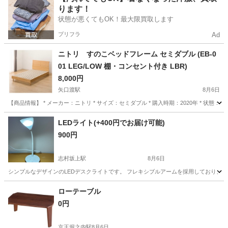
ります！
状態が悪くてもOK！最大限買取します
プリフラ
Ad
ニトリ すのこベッドフレーム セミダブル (EB-0
01 LEG/LOW 棚・コンセント付き LBR)
8,000円
矢口渡駅
8月6日
【商品情報】 * メーカー：ニトリ * サイズ：セミダブル * 購入時期：2020年 *
東京
大田区
矢口渡駅
ベッド
LEDライト(+400円でお届け可能)
900円
志村坂上駅
8月6日
シンプルなデザインのLEDデスクライトです。 フレキシブルアームを採用しており、光
東京
板橋区
志村坂上駅
照明器具
LED
ローテーブル
0円
京王堀之内駅
8月6日