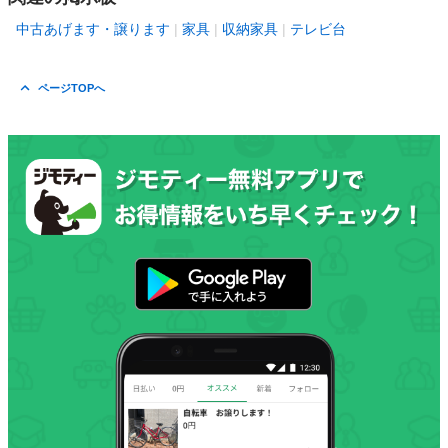
中古あげます・譲ります
家具
収納家具
テレビ台
ページTOPへ