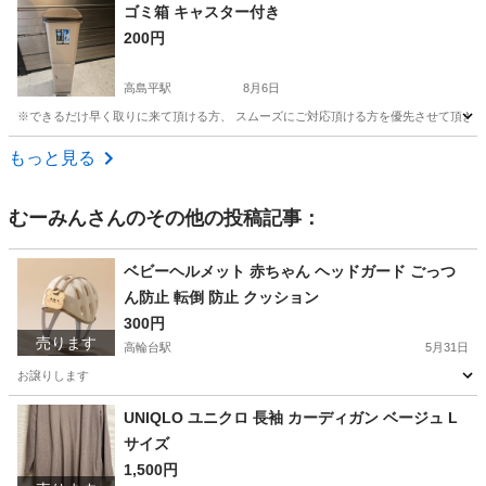
東京
板橋区
高島平駅
インテリア雑貨/小物
ペダル
ゴミ箱 キャスター付き
200円
高島平駅
8月6日
※できるだけ早く取りに来て頂ける方、 スムーズにご対応頂ける方を優先させて頂きます
東京
板橋区
高島平駅
インテリア雑貨/小物
もっと見る
むーみん
さんのその他の投稿記事：
ベビーヘルメット 赤ちゃん ヘッドガード ごっつ
ん防止 転倒 防止 クッション
300円
売ります
高輪台駅
5月31日
お譲りします
東京
品川区
高輪台駅
ベビー用品
ヘルメット
UNIQLO ユニクロ 長袖 カーディガン ベージュ L
サイズ
1,500円