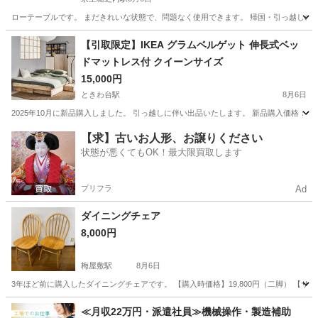
ローテーブルです。 まだきれいな状態で、問題なく使用できます。 帰国・引っ越しの
東京
八王子市
京王堀之内駅
テーブル
【引取限定】IKEA グラムベルゲット 伸長式ベッ
ドマットレス付 クイーンサイズ
15,000円
ときわ台駅
8月6日
2025年10月に新品購入しました。 引っ越しに伴い出品いたします。 新品購入価格：6
東京
板橋区
ときわ台駅
ベッド
【求】古いお人形、お譲りください
状態が悪くてもOK！最大限買取します
プリフラ
Ad
ダイニングチェア
8,000円
梅屋敷駅
8月6日
3年ほど前に購入したダイニングチェアです。 【購入時価格】19,800円（二脚） 【サイ
東京
大田区
梅屋敷駅
椅子
≪月収22万円・派遣社員≫機械操作・製造補助