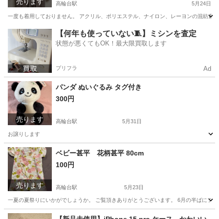
売ります
高輪台駅
5月24日
一度も着用しておりません。 アクリル、ポリエステル、ナイロン、レーヨンの混紡素材を使用した、滑
東京
品川区
高輪台駅
ジャケット
UNIQLO
【何年も使っていない🧵】ミシンを査定
状態が悪くてもOK！最大限買取します
プリフラ
Ad
パンダ ぬいぐるみ タグ付き
300円
売ります
高輪台駅
5月31日
お譲りします
東京
品川区
高輪台駅
おもちゃ
パンダ
ベビー甚平 花柄甚平 80cm
100円
売ります
高輪台駅
5月23日
一夏の夏祭りにいかがでしょうか。 ご覧頂きありがとうございます。 6月の半ばにフ
東京
品川区
高輪台駅
ベビー用品
甚平