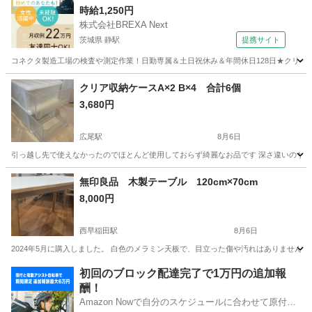
時給1,250円
株式会社BREXA Next
茨城県 静駅
提携サイト
コネクタ製造工場の検査や測定作業！日勤専属＆土日祝休み＆年間休日128日★クリーン
茨城
常陸大宮市
静駅
その他
クリア収納ケースA×2 B×4 合計6個
3,680円
広尾駅
8月6日
引っ越し先で使えなかったのでほとんど使用しておらず綺麗なお品です 深さ違いのサイズ2種あります A×
東京
渋谷区
広尾駅
収納家具
無印良品 木製テーブル 120cm×70cm
8,000円
西早稲田駅
8月6日
2024年5月に購入しました。 白色のメラミン天板で、目立った傷や汚れはありません
東京
新宿区
西早稲田駅
テーブル
初回のブロック配達完了で1万円の追加報
酬！
Amazon Nowで自分のスケジュールに合わせて原付や