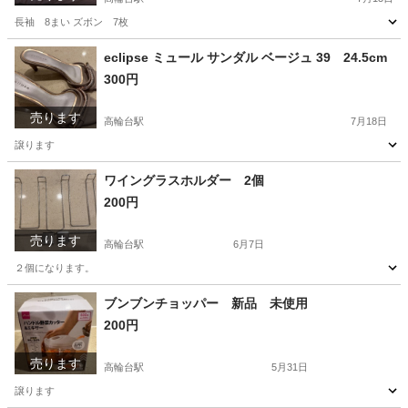
長袖 8まい ズボン 7枚
東京
品川区
高輪台駅
キッズ用品
eclipse ミュール サンダル ベージュ 39 24.5cm
300円
売ります
高輪台駅
7月18日
譲ります
東京
品川区
高輪台駅
靴
ワイングラスホルダー 2個
200円
売ります
高輪台駅
6月7日
２個になります。
東京
品川区
高輪台駅
収納家具
ブンブンチョッパー 新品 未使用
200円
売ります
高輪台駅
5月31日
譲ります