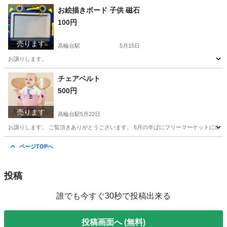
東京
品川区
高輪台駅
調理器具
お絵描きボード 子供 磁石
100円
売ります
高輪台駅
5月15日
お譲りします。
東京
品川区
高輪台駅
おもちゃ
磁石
チェアベルト
500円
売ります
高輪台駅
5月22日
お譲りします。 ご覧頂きありがとうございます。 6月の半ばにフリーマーケットに出
東京
品川区
高輪台駅
ベビー用品
譲り
ページTOPへ
投稿
誰でも今すぐ30秒で投稿出来る
投稿画面へ (無料)