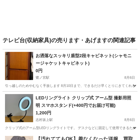
テレビ台(収納家具)の売ります・あげますの関連記事
お洒落なスッキリ盾型2段キャビネット(シャモニ
ージャケットキャビネット)
0円
鷺ノ宮駅
8月6日
引っ越しのためやむなく手放します 8月10日まで、できるだけ早くとりにきてくれる方を優先さ
東京
杉並区
鷺ノ宮駅
収納家具
LEDリングライト クリップ式 アーム型 撮影用照
明 スマホスタンド(+400円でお届け可能)
1,200円
志村坂上駅
8月6日
クリップ式のアーム型LEDリングライトです。 デスクなどに固定して使用できるため、
東京
板橋区
志村坂上駅
照明器具
リングライト
【汚れててもOK】着なくなった洋服、買取