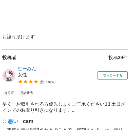
お譲り頂けます
投稿者
投稿
39
件
むーみん
女性
フォローする
4.9
(
47
)
身分証
電話番号
早く！お取引される方優先しますご了承ください🙇‍♀️ 土日メ
インでのお取り引きになります。...
悪い
csm
電車を乗り間違えたとのことで、遅刻されました。乗り