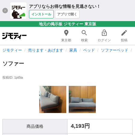
アプリならお得な情報を見逃さない！
インストール
アプリで開く
地元の掲示板 ジモティー 東京版
東京都
検索
ログイン
投稿
ジモティー
売ります・あげます
家具
ベッド
ソファーベッド
ソファー
投稿ID: 1pt5la
4,193円
商品価格