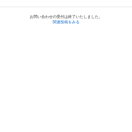
お問い合わせの受付は終了いたしました。
関連投稿をみる
初めての方へ
利用規約
プライバシーポリシー
プライバシー・ステートメント
健全化に資する運用方針
お問い合わせ
運営会社
サイトマップ
ご利用ガイド
フリーワードで探す
PC版で表示
都道府県選択
特定商取引法の表示
利用者情報の外部送信について