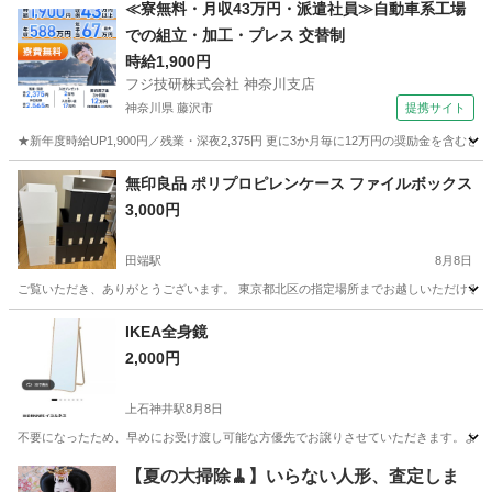
東京
足立区
北綾瀬駅
椅子
シート
≪寮無料・月収43万円・派遣社員≫自動車系工場
での組立・加工・プレス 交替制
時給1,900円
フジ技研株式会社 神奈川支店
神奈川県 藤沢市
提携サイト
★新年度時給UP1,900円／残業・深夜2,375円 更に3か月毎に12万円の奨励金を含む
神奈川
藤沢市
その他
無印良品 ポリプロピレンケース ファイルボックス
3,000円
田端駅
8月8日
ご覧いただき、ありがとうございます。 東京都北区の指定場所までお越しいただける
東京
北区
田端駅
収納家具
IKEA全身鏡
2,000円
上石神井駅
8月8日
不要になったため、早めにお受け渡し可能な方優先でお譲りさせていただきます。よろ
東京
練馬区
上石神井駅
ミラー/鏡
【夏の大掃除🧹】いらない人形、査定しま