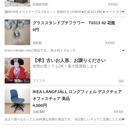
武蔵新田駅
8月8日
[幅60+54] ネストテーブル 2台セット 収納付き LOWYA ■元値 ¥12,990 ■ サイズ 大テー
東京
大田区
武蔵新田駅
テーブル
ネストテーブル
グラススタンドプチフラワー T0313 42 花瓶
0円
田町駅
8月8日
d-ecru-design.comの商品です。 高さ約１３センチ
東京
港区
田町駅
インテリア雑貨/小物
【求】古いお人形、お譲りください
状態が悪くてもOK！最大限買取します
プリフラ
Ad
IKEA LÅNGFJÄLL ロングフィェル デスクチェア
オフィスチェア 美品
4,000円
北綾瀬駅
8月8日
あまり座らなかったため綺麗な状態の美品です。 先日新しいチェアと交換したため出品しま