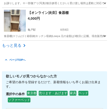
お譲りします。※一部傷アリ(写真2枚目参照ください) 受け渡し場所は柔軟に対応でき
東京
墨田区
八広駅
収納家具
つっぱり
【オンライン決済】食器棚
4,000円
亀戸駅
8月8日
食器棚|スリム|ゴミ箱収納|キッチン収納|Lowya 元の金額は3枚目に記載、現在販売
東京
江東区
亀戸駅
収納家具
もっと見る
ページTOPへ
欲しいモノが見つからなかった方
ご希望の条件を登録するだけで、新着情報をいち早くお届け出来ま
す。
東京都
売ります・あげます
家具
ベッド
選択中の条件
ソファーベッド