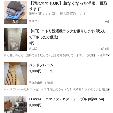
東京
葛飾区
新小岩駅
寝具
【汚れててもOK】着なくなった洋服、買取
ります！
状態が悪くてもOK！最大限買取します
プリフラ
Ad
【0円】ニトリ洗濯機ラックお譲りします(即決し
て下さった方優先)
0円
八広駅
8月8日
引っ越しのため、無料で引き取ってくださる方を探しています。 【状態】 ・今年2026
東京
墨田区
八広駅
収納家具
ラック
ベッドフレーム
3,000円
千歳烏山駅
8月8日
ベッドフレームのみ コンセント２口 頭上のライト付き 収納棚２つ すのこ少し黄ばみあり
東京
世田谷区
千歳烏山駅
ベッド
LOWYA コマノス / ネストテーブル (幅60+54)
8,000円