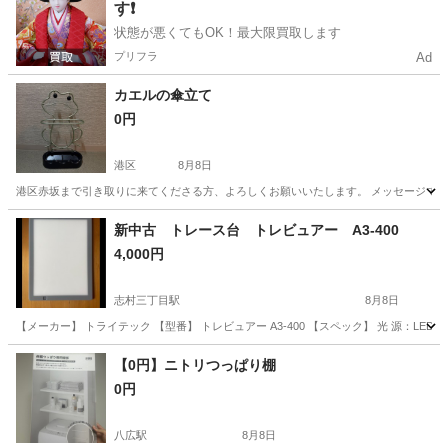
す❗️
状態が悪くてもOK！最大限買取します
プリフラ
Ad
カエルの傘立て
0円
港区
8月8日
港区赤坂まで引き取りに来てくださる方、よろしくお願いいたします。 メッセージで場所
東京
港区
インテリア雑貨/小物
新中古 トレース台 トレビュアー A3-400
4,000円
志村三丁目駅
8月8日
【メーカー】 トライテック 【型番】 トレビュアー A3-400 【スペック】 光 源：LED 適用
東京
板橋区
志村三丁目駅
家具
トレース台
【0円】ニトリつっぱり棚
0円
八広駅
8月8日