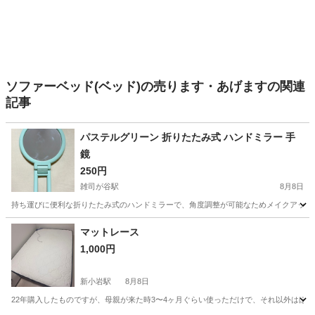
ソファーベッド(ベッド)の売ります・あげますの関連
記事
パステルグリーン 折りたたみ式 ハンドミラー 手
鏡
250円
雑司が谷駅
8月8日
持ち運びに便利な折りたたみ式のハンドミラーで、角度調整が可能なためメイクアップや身だしなみ
東京
豊島区
雑司が谷駅
ミラー/鏡
マットレース
1,000円
新小岩駅
8月8日
22年購入したものですが、母親が来た時3〜4ヶ月ぐらい使っただけで、それ以外はほとんど使