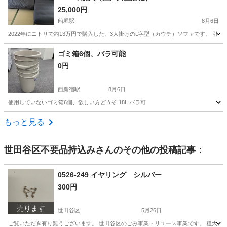
25,000円
船堀駅
8月6日
2022年にニトリで約13万円で購入した、3人掛けのL字型（カウチ）ソファです。 引っ越
東京
江戸川区
船堀駅
家具
ニトリ
ゴミ箱6個、バラ可能
0円
西新宿駅
8月6日
使用していないゴミ箱6個、欲しい方どうぞ 18L バラ可
東京
新宿区
西新宿駅
収納家具
もっと見る
世田谷区不要品持込み
さんのその他の投稿記事：
0526-249 イヤリング シルバー
300円
売ります
世田谷区
5月26日
ご覧いただき有り難うございます。 世⽥⾕区のごみ事業・リユース事業です。 粗⼤ごみ