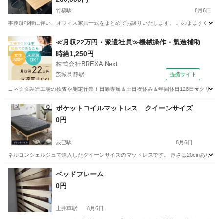
竹橋駅
8月6日
事務所移転に伴い、オフィス家具一式をまとめてお譲りいたします。 このまますぐに事務所
東京
千代田区
竹橋駅
オフィス用家具
≪月収22万円・派遣社員≫機械操作・製造補助
時給1,250円
株式会社BREXA Next
茨城県 静駅
提携サイト
コネクタ製造工場の検査や測定作業！日勤専属＆土日祝休み＆年間休日128日★クリーン
茨城
常陸大宮市
静駅
その他
ポケットコイルマットレス クイーンサイズ
0円
辰巳駅
8月6日
ネルコンシェルジュで購入したクイーンサイズのマットレスです。 厚さは20cmありま
東京
江東区
辰巳駅
寝具
ポケットコイルマットレス
ベッドフレーム
0円
上井草駅
8月6日