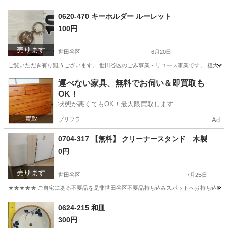
東京
世田谷区
アクセサリー
リユース
0620-470 キーホルダー ルーレット
100円
売ります
世田谷区
6月20日
ご覧いただき有り難うございます。 世⽥⾕区のごみ事業・リユース事業です。 粗⼤ごみ
東京
世田谷区
インテリア雑貨/小物
リユース
運べない家具、無料でお伺い＆即買取も
OK！
状態が悪くてもOK！最大限買取します
プリフラ
Ad
0704-317 【無料】 クリーナースタンド 木製
0円
売ります
世田谷区
7月25日
★★★★★ ご自宅にある不要品を是非世田谷区不要品持ち込みスポットへお持ち込みしません
東京
世田谷区
収納家具
クリーナー
0624-215 和皿
300円