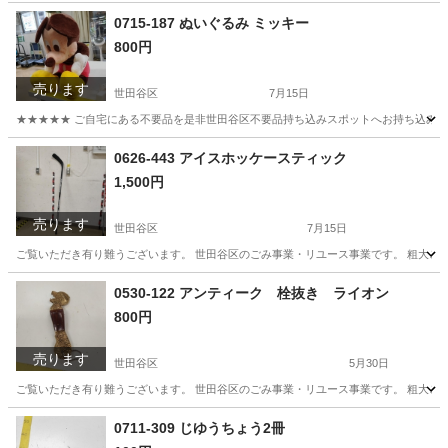
0715-187 ぬいぐるみ ミッキー
800円
売ります
世田谷区
7月15日
★★★★★ ご自宅にある不要品を是非世田谷区不要品持ち込みスポットへお持ち込みしません
東京
世田谷区
おもちゃ
ミッキー
0626-443 アイスホッケースティック
1,500円
売ります
世田谷区
7月15日
ご覧いただき有り難うございます。 世⽥⾕区のごみ事業・リユース事業です。 粗⼤ごみ
東京
世田谷区
その他
リユース
0530-122 アンティーク 栓抜き ライオン
800円
売ります
世田谷区
5月30日
ご覧いただき有り難うございます。 世⽥⾕区のごみ事業・リユース事業です。 粗⼤ごみ
東京
世田谷区
インテリア雑貨/小物
リユース
0711-309 じゆうちょう2冊