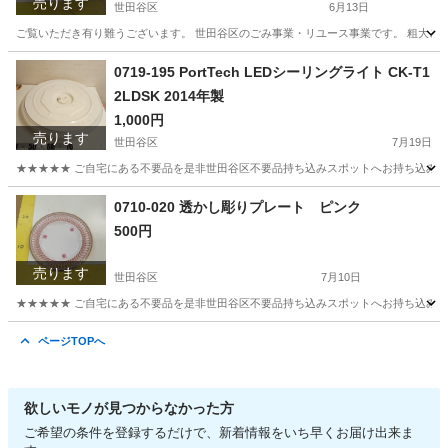
売ります
世田谷区
6月13日
ご覧いただき有り難うございます。 世⽥⾕区のごみ事業・リユース事業です。 粗⼤ごみ
東京
世田谷区
アクセサリー
リユース
0719-195 PortTech LEDシーリングライト CK-T1
2LDSK 2014年製
1,000円
売ります
世田谷区
7月19日
★★★★★ ご自宅にある不要品を是非世田谷区不要品持ち込みスポットへお持ち込みしません
東京
世田谷区
照明器具
PortTech
0710-020 透かし彫りプレート ピンク
500円
売ります
世田谷区
7月10日
★★★★★ ご自宅にある不要品を是非世田谷区不要品持ち込みスポットへお持ち込みしません
東京
世田谷区
食器
スポット
ページTOPへ
欲しいモノが見つからなかった方
ご希望の条件を登録するだけで、新着情報をいち早くお届け出来ま