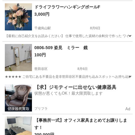
東京
町田市
町田駅
その他
ドライフラワーハンギングボールF
3,000円
千歳烏山駅
8月6日
【最初に自己紹介文をお読みください】 仕事で使用した資材の余剰分で作った ワイヤー
東京
世田谷区
千歳烏山駅
インテリア雑貨/小物
0806-509 姿見 ミラー 鏡
100円
ドライフラワー
世田谷区
8月6日
★★★★★ ご自宅にある不要品を是非世田谷区不要品持ち込みスポットへお持ち込みしません
東京
世田谷区
ミラー/鏡
姿見
【求】ジモティーに出せない健康器具
状態が悪くてもOK！最大限買取します
プリフラ
Ad
【事務所一式】オフィス家具まとめてお譲りしま
す！
200,000円