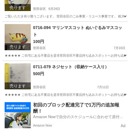
売ります
世田谷区
6月24日
ご覧いただき有り難うございます。 世⽥⾕区のごみ事業・リユース事業です。 粗⼤ごみ
東京
世田谷区
食器
リユース
0716-094 マリンマスコット ぬいぐるみマスコッ
ト
100円
売ります
世田谷区
7月16日
★★★★★ ご自宅にある不要品を是非世田谷区不要品持ち込みスポットへお持ち込みしません
東京
世田谷区
おもちゃ
マスコット
0711-079 ネジセット（収納ケース入り）
500円
売ります
世田谷区
7月11日
★★★★★ ご自宅にある不要品を是非世田谷区不要品持ち込みスポットへお持ち込みしません
東京
世田谷区
その他
ネジ
初回のブロック配達完了で1万円の追加報
酬！
Amazon Nowで自分のスケジュールに合わせて原付や
電動アシスト自転車で配達し、報酬を獲得しましょ
Amazon Now
Ad
う！