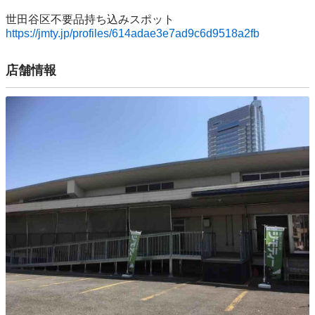
https://jmty.jp/profiles/614adae3e7ad9c6d9518a2fb
店舗情報