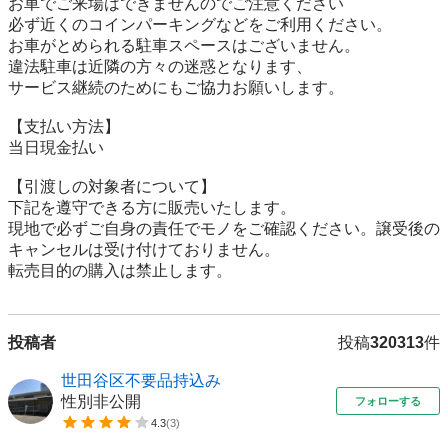
お車でご来場はできませんのでご注意ください

必ず近くのコインパーキングなどをご利用ください。

お車がとめられる駐車スペースはございません。

違法駐車は近隣の方々の迷惑となります、

サービス継続のためにもご協力お願いします。

【⽀払い⽅法】

当日現金払い

【引渡しの対象者について】

下記を遵守できる⽅に販売いたします。

現地で必ずご⾃⾝の責任でモノをご確認ください。譲受後の
キャンセルは受け付けておりません。

転売⽬的の購⼊は禁⽌します。
投稿者
投稿
320313
件
世田谷区不要品持込み
性別非公開
フォローする
4.3
(
3
)