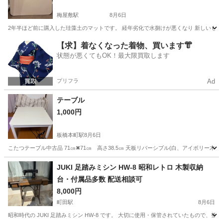
梅屋敷駅
8月6日
2年半ほど前に購入した珪藻土のマットです。 経年劣化で水捌けが悪くなり 新しいも
東京
大田区
梅屋敷駅
家具
珪藻土
【求】着なくなった着物、買います👘
状態が悪くてもOK！最大限買取します
プリフラ
Ad
テーブル
1,000円
板橋本町駅
8月6日
こたつテーブル中古品 71㎝✖︎71㎝ 高さ38.5㎝ 天板リバーシブル(白、アイボリー
東京
板橋区
板橋本町駅
テーブル
JUKI 足踏みミシン HW-8 昭和レトロ 木製収納
台・付属品多数 配送相談可
8,000円
町田駅
8月6日
昭和時代の JUKI 足踏みミシン HW-8 です。 大切に使用・保管されていたもので