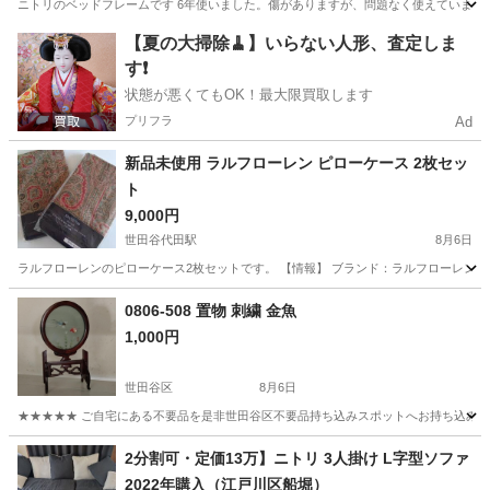
ニトリのベッドフレームです 6年使いました。傷がありますが、問題なく使えています
東京
杉並区
上井草駅
ベッド
フレーム
【夏の大掃除🧹】いらない人形、査定しま
す❗️
状態が悪くてもOK！最大限買取します
プリフラ
Ad
新品未使用 ラルフローレン ピローケース 2枚セッ
ト
9,000円
世田谷代田駅
8月6日
ラルフローレンのピローケース2枚セットです。 【情報】 ブランド：ラルフローレン サイズ：
東京
世田谷区
世田谷代田駅
寝具
ラルフローレン
0806-508 置物 刺繍 金魚
1,000円
世田谷区
8月6日
★★★★★ ご自宅にある不要品を是非世田谷区不要品持ち込みスポットへお持ち込みしません
東京
世田谷区
インテリア雑貨/小物
金魚
2分割可・定価13万】ニトリ 3人掛け L字型ソファ
2022年購入（江戸川区船堀）