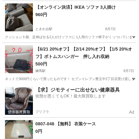
茨城
常陸大宮市
静駅
その他
【オンライン決済】IKEA ソファ 3人掛け
960円
ときわ台駅
8月7日
クッション５個、足伸ばせる2人がけソファに 1人用のソファ椅子がくっついています 買って2年しか経ってません ht
東京
板橋区
ときわ台駅
ソファ
IKEA
【6/21 20%オフ】【2/14 20%オフ】【1/5 20%オ
フ】ボトムスハンガー 押し入れ収納
500円
練馬駅
8月7日
ネットで3000円くらいで買ったものです！ セブンイレブン豊玉中2丁目店受け渡し 
東京
練馬区
練馬駅
収納家具
2丁目
【求】ジモティーに出せない健康器具
状態が悪くてもOK！最大限買取します
プリフラ
Ad
0807-048 【無料】 衣装ケース
0円