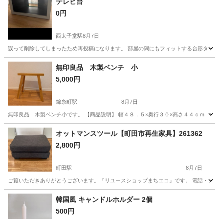
テレビ台
0円
西太子堂駅
8月7日
誤って削除してしまったため再投稿になります。 部屋の隅にもフィットする台形タイプの
東京
世田谷区
西太子堂駅
収納家具
キャスター
無印良品 木製ベンチ 小
5,000円
錦糸町駅
8月7日
無印良品 木製ベンチ小です。 【商品説明】 幅４８．５×奥行３０×高さ４４ｃｍ 中
東京
墨田区
錦糸町駅
テーブル
オットマンスツール【町田市再生家具】261362
2,800円
町田駅
8月7日
ご覧いただきありがとうございます。『リユースショップまちエコ』です。 電話・メールでの
東京
町田市
町田駅
ソファ
リユース
韓国風 キャンドルホルダー 2個
500円