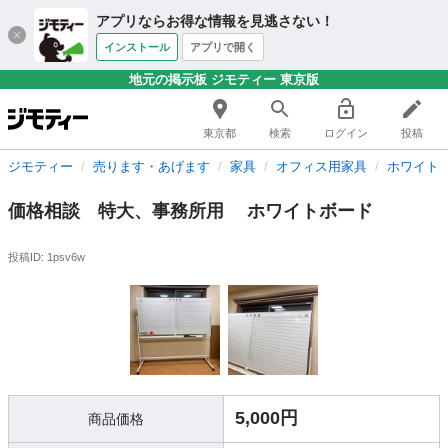
アプリならお得な情報を見逃さない！
インストール
アプリで開く
地元の掲示板 ジモティー 東京版
東京都
検索
ログイン
投稿
ジモティー
売ります・あげます
家具
オフィス用家具
ホワイト
価格相談 特大、事務所用 ホワイトボード
投稿ID: 1psv6w
5,000円
商品価格