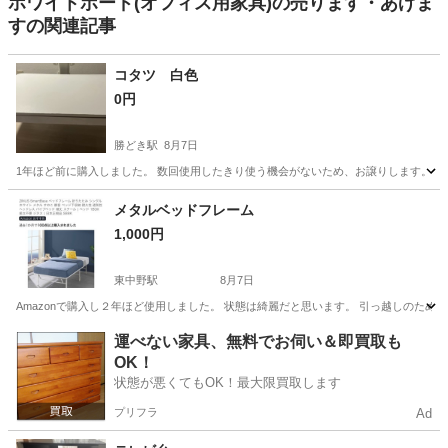
ホワイトボード(オフィス用家具)の売ります・あげま
すの関連記事
コタツ 白色
0円
勝どき駅
8月7日
1年ほど前に購入しました。 数回使用したきり使う機会がないため、お譲りします。 問題
東京
中央区
勝どき駅
テーブル
メタルベッドフレーム
1,000円
東中野駅
8月7日
Amazonで購入し２年ほど使用しました。 状態は綺麗だと思います。 引っ越しのために
東京
中野区
東中野駅
ベッド
Amazon
運べない家具、無料でお伺い＆即買取も
OK！
状態が悪くてもOK！最大限買取します
プリフラ
Ad