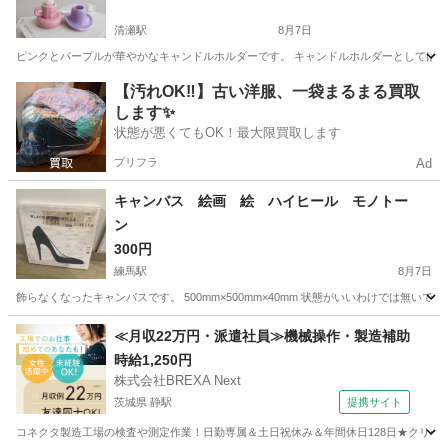
清瀬駅
8月7日
ピンクとパープルが華やかなキャンドルホルダーです。 キャンドルホルダーとしては勿
東京
清瀬市
清瀬駅
インテリア雑貨/小物
インテリア
【汚れOK‼️】古い洋服、一袋まるまる買取
します✨
状態が悪くてもOK！最大限買取します
プリフラ
Ad
キャンバス 絵画 絵 ハイヒール モノトー
ン
300円
練馬駅
8月7日
飾らなくなったキャンバスです。 500mm×500mm×40mm 状態がいいわけでは無いです
東京
練馬区
練馬駅
インテリア雑貨/小物
キャンバス
≪月収22万円・派遣社員≫機械操作・製造補助
時給1,250円
株式会社BREXA Next
茨城県 静駅
提携サイト
コネクタ製造工場の検査や測定作業！日勤専属＆土日祝休み＆年間休日128日★クリーン