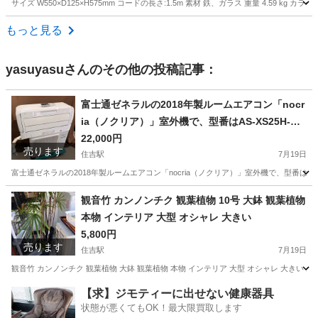
サイズ W550×D125×H575mm コードの長さ:1.5m 素材 鉄、ガラス 重量 4.59 kg カラー WH
東京
板橋区
下板橋駅
ミラー/鏡
エルドラド
もっと見る
yasuyasu
さんのその他の投稿記事：
富士通ゼネラルの2018年製ルームエアコン「nocr
ia（ノクリア）」室外機で、型番はAS-XS25H-W
です。値下げしました。
22,000円
売ります
住吉駅
7月19日
富士通ゼネラルの2018年製ルームエアコン「nocria（ノクリア）」室外機で、型番は
東京
江東区
住吉駅
季節、空調家電
観音竹 カンノンチク 観葉植物 10号 大鉢 観葉植物
本物 インテリア 大型 オシャレ 大きい
5,800円
売ります
住吉駅
7月19日
観音竹 カンノンチク 観葉植物 大鉢 観葉植物 本物 インテリア 大型 オシャレ 大きい 
東京
江東区
住吉駅
その他
【求】ジモティーに出せない健康器具
状態が悪くてもOK！最大限買取します