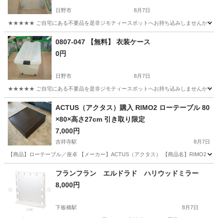
日野市
8月7日
★★★★★ ご自宅にある不要品を是非ジモティースポットへお持ち込みしませんか？ 家電や家具
東京
日野市
収納家具
現地
0807-047 【無料】 衣装ケース
0円
日野市
8月7日
★★★★★ ご自宅にある不要品を是非ジモティースポットへお持ち込みしませんか？ 家電や家具
東京
日野市
収納家具
現地
ACTUS（アクタス）購入 RIMO2 ローテーブル 80
×80×高さ27cm 引き取り限定
7,000円
吉祥寺駅
8月7日
【商品】ローテーブル／座卓 【メーカー】ACTUS（アクタス） 【商品名】RIMO2 【購入
東京
武蔵野市
吉祥寺駅
テーブル
ACTUS
フランフラン エルドラド ハリウッドミラー
8,000円
下板橋駅
8月7日