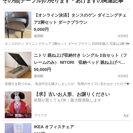
その他(テーブル)の売ります・あげますの関連記事
【オンライン決済】タンスのゲン ダイニングチェ
ア2脚セット ダークブラウン
9,000円
葛西駅
8月8日
タンスのゲン ダイニングチェア 2脚セット ダークブラウン 2025年購入 写真は1
東京
江戸川区
葛西駅
椅子
ニトリ 跳ね上げ収納付き シングル 2台セット（フ
レームのみ） NITORI 収納ベッド 跳ね上げベッ
ド シングルベッド 組立て説明書付（
50,000円
国領駅
8月8日
直接引き取りのみ。 良品中古を購入しましたが、部屋のサイズに合わなかったので投稿し
東京
調布市
国領駅
ベッド
上げ
【求】古いお人形、お譲りください
状態が悪くてもOK！最大限買取します
プリフラ
Ad
IKEA オフィスチェア