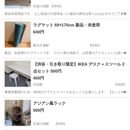
京成小岩駅
8月8日
新品未使用品です。 もし部品の欠損等あった場合の責任は取りかねますのでご了承下さい。 [商品詳細] https://s
東京
江戸川区
京成小岩駅
収納家具
ラグマット 60×170cm 新品・未使用
640円
新大久保駅
8月8日
新品・未使用のラグマットです。 ブルー系の色味で、お部屋のアクセントにも使いやすいと思
東京
新宿区
新大久保駅
カーペット/マット/ラグ
新品
【渋谷・引き取り限定】IKEA デスク＋スツール 2
点セット 500円
400円
渋谷駅
8月8日
事務所整理のため、IKEAのデスクとスツールをセットでお譲りします。 【セット内容】 ・IKE
東京
渋谷区
渋谷駅
家具
デスク
アジアン風ラック
500円
京成小岩駅
8月8日