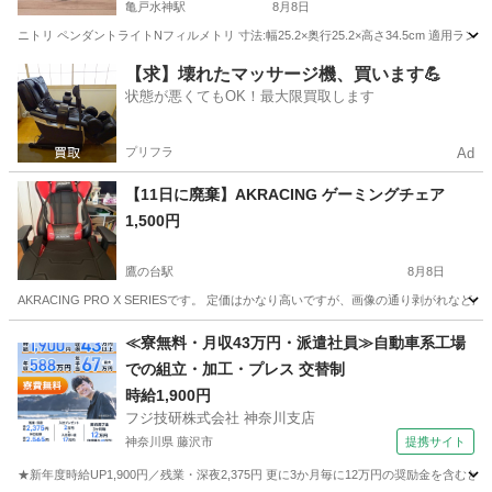
亀戸水神駅
8月8日
ニトリ ペンダントライトNフィルメトリ 寸法:幅25.2×奥行25.2×高さ34.5cm 適用
東京
江東区
亀戸水神駅
照明器具
ペンダントライト
【求】壊れたマッサージ機、買います💪
状態が悪くてもOK！最大限買取します
プリフラ
Ad
【11日に廃棄】AKRACING ゲーミングチェア
1,500円
鷹の台駅
8月8日
AKRACING PRO X SERIESです。 定価はかなり高いですが、画像の通り剥が
東京
小平市
鷹の台駅
椅子
≪寮無料・月収43万円・派遣社員≫自動車系工場
での組立・加工・プレス 交替制
時給1,900円
フジ技研株式会社 神奈川支店
神奈川県 藤沢市
提携サイト
★新年度時給UP1,900円／残業・深夜2,375円 更に3か月毎に12万円の奨励金を含む