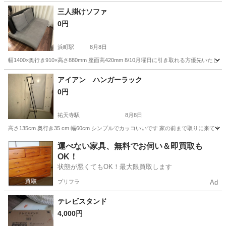
神奈川
藤沢市
その他
三人掛けソファ
0円
浜町駅
8月8日
幅1400×奥行き910×高さ880mm 座面高420mm 8/10月曜日に引き取れる方優
東京
中央区
浜町駅
ソファ
奥行き
アイアン ハンガーラック
0円
祐天寺駅
8月8日
高さ135cm 奥行き35 cm 幅60cm シンプルでカッコいいです 家の前まで取りに来
東京
世田谷区
祐天寺駅
収納家具
運べない家具、無料でお伺い＆即買取も
OK！
状態が悪くてもOK！最大限買取します
プリフラ
Ad
テレビスタンド
4,000円