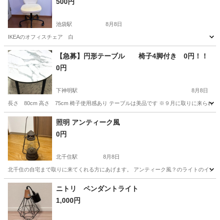
500円
池袋駅
8月8日
IKEAのオフィスチェア 白
東京
豊島区
池袋駅
椅子
【急募】円形テーブル 椅子4脚付き 0円！！
0円
下神明駅
8月8日
長さ 80cm 高さ 75cm 椅子使用感あり テーブルは美品です ※９月に取りに来ら
東京
品川区
下神明駅
テーブル
照明 アンティーク風
0円
北千住駅
8月8日
北千住の自宅まで取りに来てくれる方にあげます。 アンティーク風？のライトのインテリ
東京
足立区
北千住駅
照明器具
ニトリ ペンダントライト
1,000円