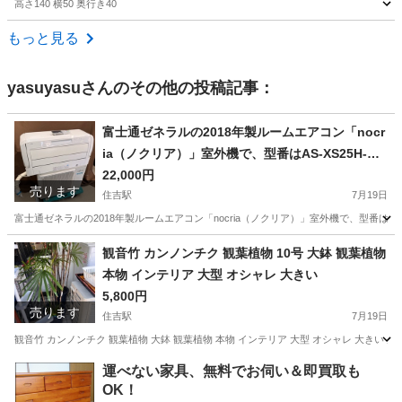
高さ140 横50 奥行き40
東京
江戸川区
京成小岩駅
収納家具
ラック
もっと見る
yasuyasu
さんのその他の投稿記事：
富士通ゼネラルの2018年製ルームエアコン「nocr
ia（ノクリア）」室外機で、型番はAS-XS25H-W
です。値下げしました。
22,000円
売ります
住吉駅
7月19日
富士通ゼネラルの2018年製ルームエアコン「nocria（ノクリア）」室外機で、型番は
東京
江東区
住吉駅
季節、空調家電
観音竹 カンノンチク 観葉植物 10号 大鉢 観葉植物
本物 インテリア 大型 オシャレ 大きい
5,800円
売ります
住吉駅
7月19日
観音竹 カンノンチク 観葉植物 大鉢 観葉植物 本物 インテリア 大型 オシャレ 大きい 
東京
江東区
住吉駅
その他
運べない家具、無料でお伺い＆即買取も
OK！