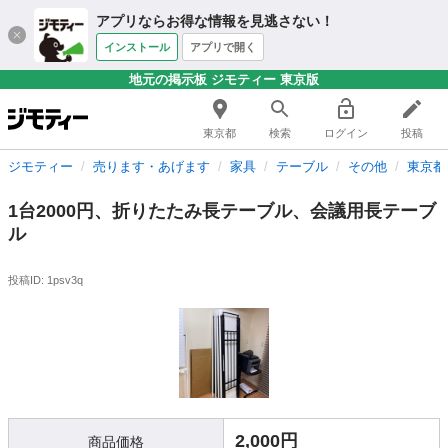
アプリならお得な情報を見逃さない！
インストール
アプリで開く
地元の掲示板 ジモティー 東京版
東京都
検索
ログイン
投稿
ジモティー
売ります・あげます
家具
テーブル
その他
東京都
1台2000円、折りたたみ長テーブル、会議用長テーブ
ル
投稿ID: 1psv3q
2,000円
商品価格