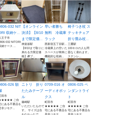
0806-032 NIT
【オンライン
早い者勝ち
椅子つき杖 ス
ORI 収納ケ...
決済】【8/10
無料 冷蔵庫
テッキチェア
八王子市
まで限定価...
ラック
折り畳み杖...
806-032 NITORI
神楽坂駅
西新宿五丁目駅...
三鷹駅
収納ケース ...
【8/10まで取りに
冷蔵庫上の空いた
100キロの人も問
来れる方限定価
スペースが簡単に
題なく座れます。
格】🎁プ...
機能的な収納...
ステンレ...
0806-026 額
ニトリ 折り
0709-016 オ
0806-025 ペ
縁
たたみテーブ
ーディオボッ
ンダントライ
町田市
ル
クス
ト
★★★★★ ご自
篠崎駅
町田市
町田市
宅にある不要品を
いただいたもので
★★★★★ ご自
★★★★★ ご自
是非ジモテ...
す。 サイズは合
宅にある不要品を
宅にある不要品を
わなかったで...
是非ジモテ...
是非ジモテ...