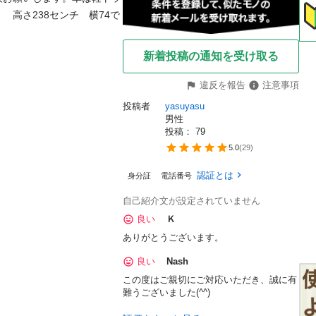
高さ238センチ　横74で
新着投稿の通知を受け取る
違反を報告
注意事項
投稿者
yasuyasu
男性
投稿： 
79
5.0
(
29
)
認証とは
身分証
電話番号
自己紹介文が設定されていません
良い
Ｋ
ありがとうございます。
良い
Nash
この度はご親切にご対応いただき、誠に有
難うございました(^^)