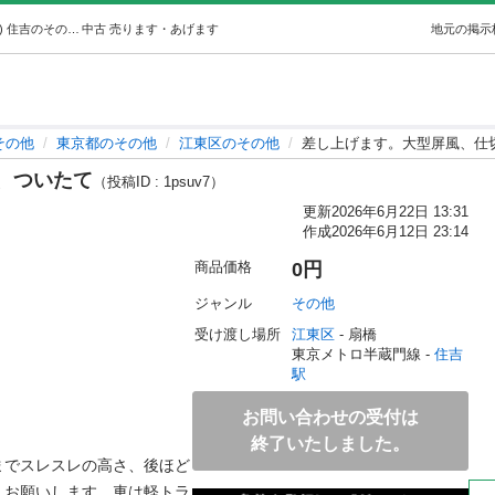
差し上げます。大型屏風、仕切り、ついたて (yasuyasu) 住吉のその他の中古あげます・譲ります｜ジモティーで不用品の処分
中古
売ります・あげます
地元の掲示
その他
東京都のその他
江東区のその他
差し上げます。大型屏風、仕
、ついたて
（投稿ID : 1psuv7）
更新
2026年6月22日 13:31
作成
2026年6月12日 23:14
商品価格
0円
ジャンル
その他
受け渡し場所
江東区
 - 扇橋
東京メトロ半蔵門線 - 
住吉
駅
お問い合わせの受付は
終了いたしました。
までスレスレの高さ、後ほど
人お願いします。車は軽トラ