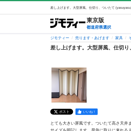
東京
版
都道府県選択
ジモティー
売ります・あげます
家具
差し上げます。大型屏風、仕切り
ポスト
いいね！
とても大きい屏風です。ついたて高さ天井
サイズを明記します。早急に取りに来れる