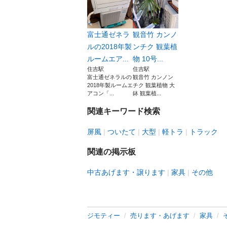
富士通ゼネラ
観音竹 カンノ
ルの2018年製
ンチク 観葉植
ルームエア...
物 10号...
住吉駅
住吉駅
富士通ゼネラルの
観音竹 カンノン
2018年製ルームエ
チク 観葉植物 大
アコン「...
鉢 観葉植...
関連キーワード検索
屏風
ついたて
大型
軽トラ
トラック
関連の掲示板
中古あげます・譲ります
家具
その他
ジモティー
売ります・あげます
家具