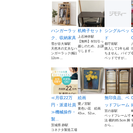
ハンガーラッ
机椅子セット
シングルベッ
上石神井駅
ク、収納家具
ド
【無料】8/31引っ
雪が谷大塚駅
都庁前駅
越しのため、お譲
天然木の丈夫なハ
購入して1年も経
0
りします...
ンガーラック(幅1
ちません。パイプ
12cm ...
ベッドですが...
≪月収22万
絵画
無印良品、ベ
鷺ノ宮駅
円・派遣社員
ッドフレーム
黄色い花 絵画
宮の坂駅
≫機械操作・
43㎝、52㎝、
ベッドフレーム寸
製...
法 横約85.5cm 脚
茨城県 静駅
から...
コネクタ製造工場