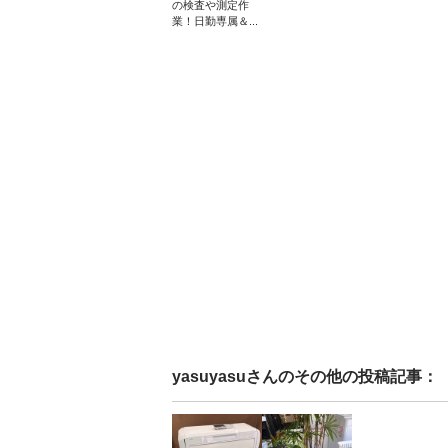
の検査や測定作
業！日勤専属＆...
yasuyasu
さんのその他の投稿記事：