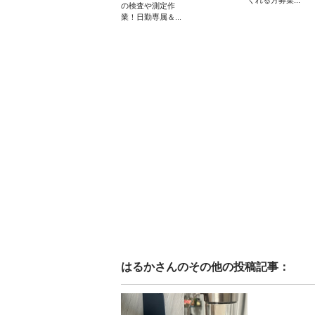
くれる方募集...
の検査や測定作
業！日勤専属＆...
はるか
さんのその他の投稿記事：