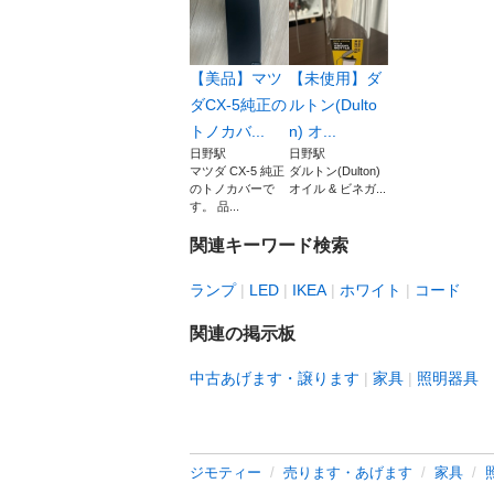
【美品】マツ
【未使用】ダ
ダCX-5純正の
ルトン(Dulto
トノカバ...
n) オ...
日野駅
日野駅
マツダ CX-5 純正
ダルトン(Dulton)
のトノカバーで
オイル & ビネガ...
す。 品...
関連キーワード検索
ランプ
LED
IKEA
ホワイト
コード
関連の掲示板
中古あげます・譲ります
家具
照明器具
ジモティー
売ります・あげます
家具