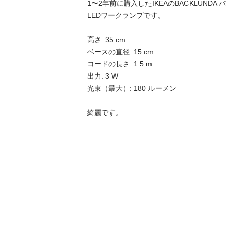
1〜2年前に購入したIKEAのBACKLUNDA 
LEDワークランプです。

高さ: 35 cm

ベースの直径: 15 cm

コードの長さ: 1.5 m

出力: 3 W

光束（最大）: 180 ルーメン

綺麗です。