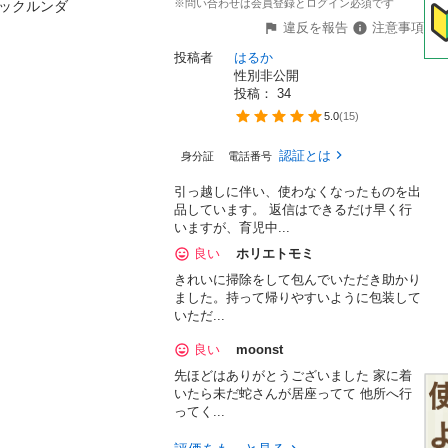
※問い合わせは会員登録とログイン必須です
バックルンダ

違反を報告
注意事項
投稿者
はるか
性別非公開
投稿： 
34
5.0
(
15
)
認証とは
身分証
電話番号
引っ越しに伴い、使わなくなったものを出
品しています。 返信はできるだけ早く行
いますが、育児中...
良い
ホリエトモミ
きれいに掃除をして包んでいただき助かり
ました。持って帰りやすいように包装して
いただ...
良い
moonst
先ほどはありがとうございました 家に着
いたら未だ蛇さんが居座ってて 他所へ行
ってく...