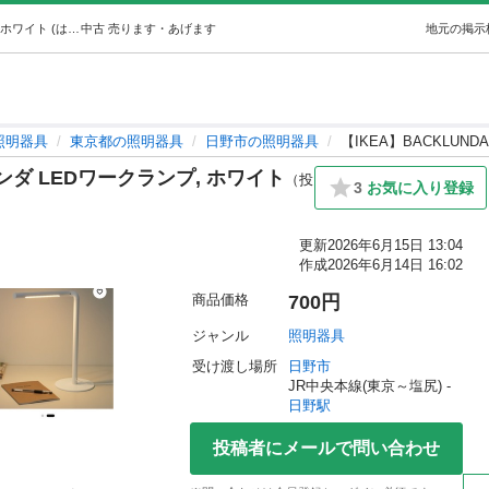
【IKEA】BACKLUNDA バックルンダ LEDワークランプ, ホワイト (はるか) 日野の照明器具の中古あげます・譲ります｜ジモティーで不用品の処分
中古
売ります・あげます
地元の掲示
照明器具
東京都の照明器具
日野市の照明器具
【IKEA】BACKLUN
ルンダ LEDワークランプ, ホワイト
（投
3
お気に入り登録
更新
2026年6月15日 13:04
作成
2026年6月14日 16:02
商品価格
700円
ジャンル
照明器具
受け渡し場所
日野市
JR中央本線(東京～塩尻) - 
日野駅
投稿者にメールで問い合わせ