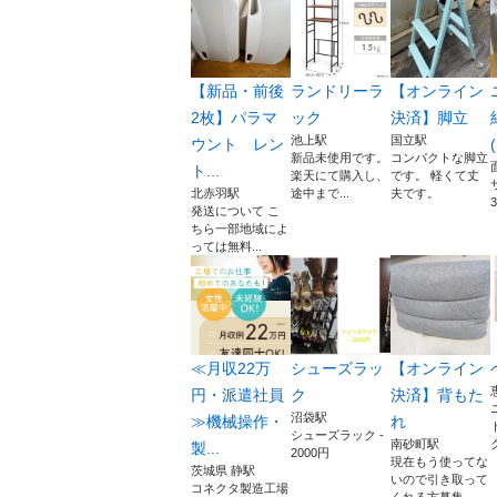
【新品・前後
ランドリーラ
【オンライン
2枚】パラマ
ック
決済】脚立
池上駅
国立駅
ウント レン
(
新品未使用です。
コンパクトな脚立
ト...
楽天にて購入し、
です。 軽くて丈
北赤羽駅
途中まで...
夫です。
発送について こ
ちら一部地域によ
っては無料...
≪月収22万
シューズラッ
【オンライン
円・派遣社員
ク
決済】背もた
沼袋駅
≫機械操作・
れ
シューズラック -
南砂町駅
製...
2000円
現在もう使ってな
茨城県 静駅
いので引き取って
コネクタ製造工場