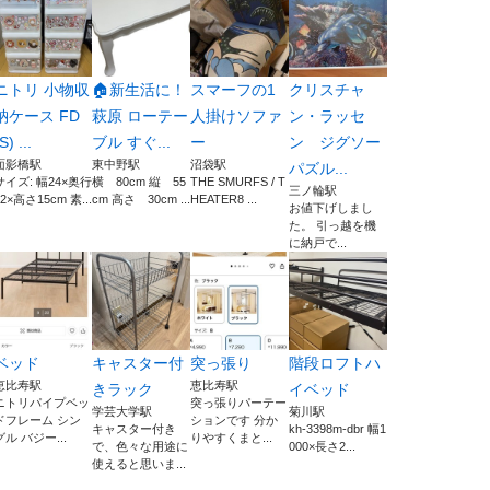
ニトリ 小物収
🏠新生活に！
スマーフの1
クリスチャ
納ケース FD
萩原 ローテー
人掛けソファ
ン・ラッセ
S) ...
ブル すぐ...
ー
ン ジグソー
面影橋駅
東中野駅
沼袋駅
パズル...
サイズ: 幅24×奥行
横 80cm 縦 55
THE SMURFS / T
三ノ輪駅
32×高さ15cm 素...
cm 高さ 30cm ...
HEATER8 ...
お値下げしまし
た。 引っ越を機
に納戸で...
ベッド
キャスター付
突っ張り
階段ロフトハ
恵比寿駅
恵比寿駅
きラック
イベッド
ニトリパイプベッ
突っ張りパーテー
学芸大学駅
菊川駅
ドフレーム シン
ションです 分か
キャスター付き
kh-3398m-dbr 幅1
グル バジー...
りやすくまと...
で、色々な用途に
000×長さ2...
使えると思いま...