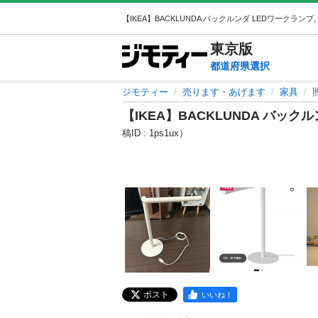
東京
版
都道府県選択
ジモティー
売ります・あげます
家具
【IKEA】BACKLUNDA バック
稿ID : 1ps1ux）
ポスト
いいね！