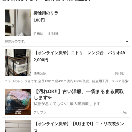
掃除用のミラ
100円
竹橋駅
8月8日
掃除用のです。
東京
千代田区
竹橋駅
その他
【オンライン決済】ニトリ レンジ台 バリオ49
2,000円
西馬込駅
8月8日
ニトリのレンジ台です 全長130cm 幅49cm 奥行43cm 取説、組立用工具、スペア
東京
大田区
西馬込駅
収納家具
【汚れOK‼️】古い洋服、一袋まるまる買取
します✨
状態が悪くてもOK！最大限買取します
プリフラ
Ad
【オンライン決済】【8月まで❗️】ニトリ衣装タン
ス