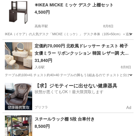
神奈川
藤沢市
その他
✳️IKEA MICKE ミッケ デスク 上棚セット
4,500円
高島平駅
8月8日
IKEA（イケア）の人気デスク「MICKE（ミッケ）」 デスク本体（105×50cm）＋
東京
板橋区
高島平駅
テーブル
定価約70,000円 北欧風ドレッサー チェスト 椅子
女優ミラー リボンクッション 韓国 レザー調 大理
石 100cmテーブル
31,840円
入谷駅
8月8日
テーブル約100×41 チェスト約40×40 テーブルの脚もう1組あるので チェストと分けても
東京
台東区
入谷駅
ドレッサー
【求】ジモティーに出せない健康器具
状態が悪くてもOK！最大限買取します
プリフラ
Ad
スチールラック棚 5段 台車付き
8,500円