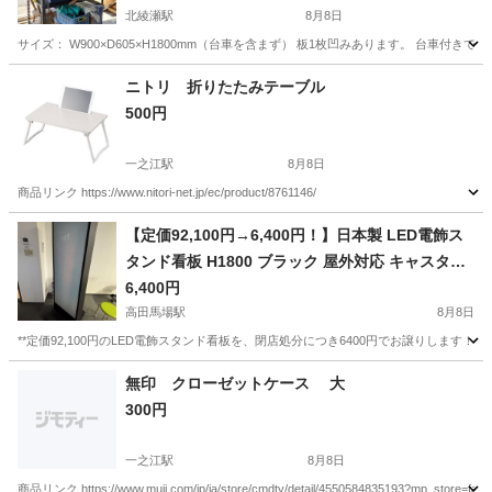
北綾瀬駅
8月8日
サイズ： W900×D605×H1800mm（台車を含まず） 板1枚凹みあります。 台車付きで移動
東京
葛飾区
北綾瀬駅
収納家具
台車
ニトリ 折りたたみテーブル
500円
一之江駅
8月8日
商品リンク https://www.nitori-net.jp/ec/product/8761146/
東京
江戸川区
一之江駅
ダイニングセット
折りたたみ
【定価92,100円→6,400円！】日本製 LED電飾ス
タンド看板 H1800 ブラック 屋外対応 キャスター
付き
6,400円
高田馬場駅
8月8日
**定価92,100円のLED電飾スタンド看板を、閉店処分につき6400円でお譲りします
東京
新宿区
高田馬場駅
オフィス用家具
無印 クローゼットケース 大
300円
一之江駅
8月8日
商品リンク https://www.muji.com/jp/ja/store/cmdty/detail/4550584835193?mp_store=fav_