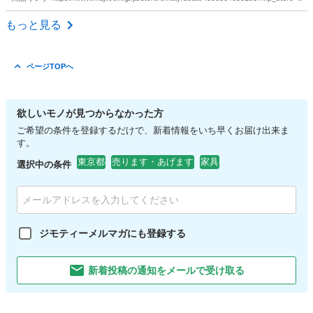
東京
江戸川区
一之江駅
収納家具
無印
もっと見る
ページTOPへ
欲しいモノが見つからなかった方
ご希望の条件を登録するだけで、新着情報をいち早くお届け出来ま
す。
東京都
売ります・あげます
家具
選択中の条件
ジモティーメルマガにも登録する
新着投稿の通知をメールで受け取る