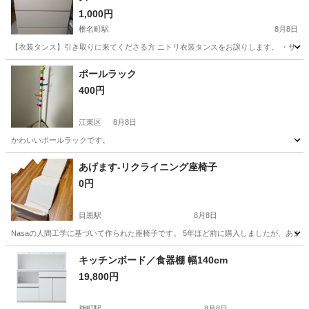
1,000円
椎名町駅
8月8日
【衣装タンス】引き取りに来てくださる方 ニトリ衣装タンスをお譲りします。 ・サイズ：幅78.7
東京
豊島区
椎名町駅
収納家具
ポールラック
400円
江東区
8月8日
かわいいポールラックです。
東京
江東区
インテリア雑貨/小物
ポール
あげます-リクライニング座椅子
0円
目黒駅
8月8日
Nasaの人間工学に基づいて作られた座椅子です。 5年ほど前に購入しましたが、あま
東京
目黒区
目黒駅
ソファ
キッチンボード／食器棚 幅140cm
19,800円
麹町駅
8月8日