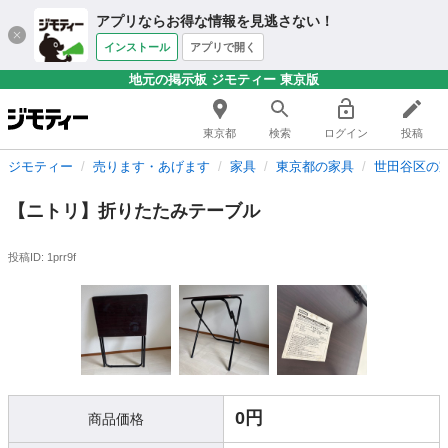
アプリならお得な情報を見逃さない！
インストール
アプリで開く
地元の掲示板 ジモティー 東京版
東京都
検索
ログイン
投稿
ジモティー
売ります・あげます
家具
東京都の家具
世田谷区の
【ニトリ】折りたたみテーブル
投稿ID: 1prr9f
0円
商品価格