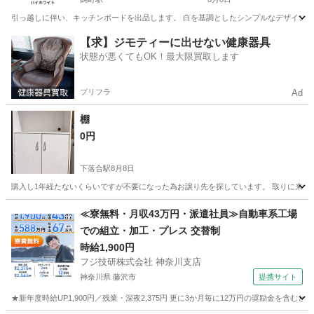
引っ越しに伴い、キッチンボードを出品します。 白を基調としたシンプルなデザインで、収
東京
千代田区
麹町駅
収納家具
【求】ジモティーに出せない健康器具
状態が悪くてもOK！最大限買取します
プリフラ
Ad
棚
0円
下落合駅
8月8日
購入し1年経たないくらいですが不要になった為お譲り先を探しています。 取りに来て
東京
新宿区
下落合駅
収納家具
≪寮無料・月収43万円・派遣社員≫自動車系工場
での組立・加工・プレス 交替制
時給1,900円
フジ技研株式会社 神奈川支店
神奈川県 藤沢市
提携サイト
★新年度時給UP1,900円／残業・深夜2,375円 更に3か月毎に12万円の奨励金を含む