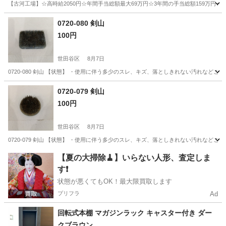
【古河工場】☆高時給2050円☆年間手当総額最大69万円☆3年間の手当総額159万円☆
茨城
古河市
その他
0720-080 剣山
100円
世田谷区
8月7日
0720-080 剣山 【状態】 ・使用に伴う多少のスレ、キズ、落としきれない汚れなど
東京
世田谷区
インテリア雑貨/小物
剣山
0720-079 剣山
100円
世田谷区
8月7日
0720-079 剣山 【状態】 ・使用に伴う多少のスレ、キズ、落としきれない汚れなど
東京
世田谷区
インテリア雑貨/小物
剣山
【夏の大掃除🧹】いらない人形、査定しま
す❗️
状態が悪くてもOK！最大限買取します
プリフラ
Ad
回転式本棚 マガジンラック キャスター付き ダー
クブラウン