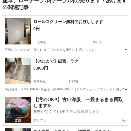
座卓、ローテーブル(テーブル)の売ります・あげます
の関連記事
ロールスクリーン無料でお渡しします
0円
日比谷駅
8月7日
不要になったため、取りにきてくれる方を優先にお譲りします。
東京
千代田区
日比谷駅
カーテン、ブラインド
【8/15まで】絨毯、ラグ
3,000円
ロールスクリーン
東伏見駅
8月7日
商品番号：900-H186-02 商品名：約160×230cm（アルフェラッツ ウィルトン織
東京
練馬区
東伏見駅
カーペット/マット/ラグ
ラグ
【汚れOK‼️】古い洋服、一袋まるまる買取
します✨
状態が悪くてもOK！最大限買取します
プリフラ
Ad