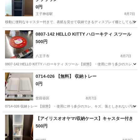
0円
王子神谷駅
8月7日
移動に便利なキャスター付きで、表紙を見せて収納できるディスプレイ棚としても活用可
東京
北区
王子神谷駅
収納家具
0807-142 HELLO KITTY ハローキティ スツール
500円
八王子市
8月7日
0807-142 HELLO KITTY ハローキティ スツール 【状態】 ・使用に伴う多少
東京
八王子市
椅子
KITTY
0714-026 【無料】 収納トレー
0円
世田谷区
8月7日
0714-026 収納トレー 【状態】 ・使用に伴う多少のスレ、キズ、落としきれない汚
東京
世田谷区
収納家具
現地
【アイリスオオヤマ/収納ケース】キャスター付き
500円