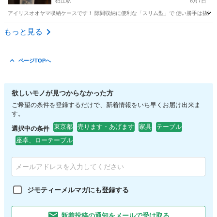
狛江駅
8月7日
アイリスオオヤマ収納ケースです！ 隙間収納に便利な「スリム型」で 使い勝手は抜群です！ 引越
東京
狛江市
狛江駅
収納家具
もっと見る
ページTOPへ
欲しいモノが見つからなかった方
ご希望の条件を登録するだけで、新着情報をいち早くお届け出来ま
す。
東京都
売ります・あげます
家具
テーブル
選択中の条件
座卓、ローテーブル
ジモティーメルマガにも登録する
新着投稿の通知をメールで受け取る