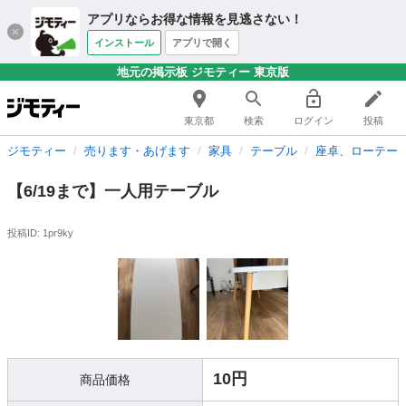
アプリならお得な情報を見逃さない！
インストール
アプリで開く
地元の掲示板 ジモティー 東京版
東京都
検索
ログイン
投稿
ジモティー
売ります・あげます
家具
テーブル
座卓、ローテー
【6/19まで】一人用テーブル
投稿ID: 1pr9ky
10円
商品価格