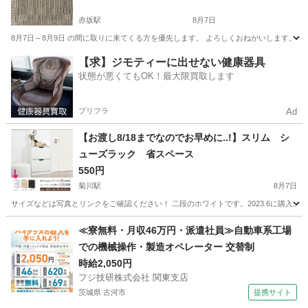
赤坂駅
8月7日
8月7日～8月9日 の間に取りに来てくる方を優先します。 よろしくおねがいします。 大き
東京
港区
赤坂駅
カーペット/マット/ラグ
フロアタイル
【求】ジモティーに出せない健康器具
状態が悪くてもOK！最大限買取します
プリフラ
Ad
【お渡し8/18までなのでお早めに..!】スリム シ
ューズラック 省スペース
550円
菊川駅
8月7日
サイズなどは写真とリンクをご確認ください！ 二段のホワイトです。2023.6に購入。 シュ
東京
江東区
菊川駅
収納家具
≪寮無料・月収46万円・派遣社員≫自動車系工場
での機械操作・製造オペレーター 交替制
時給2,050円
フジ技研株式会社 関東支店
茨城県 古河市
提携サイト