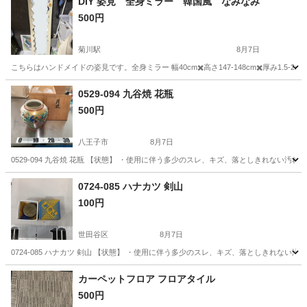
DIY 姿見 全身ミラー 韓国風 なみなみ
500円
菊川駅
8月7日
こちらはハンドメイドの姿見です。全身ミラー 幅40cm✖️高さ147-148cm✖️厚み1.5
東京
江東区
菊川駅
ミラー/鏡
0529-094 九谷焼 花瓶
500円
八王子市
8月7日
0529-094 九谷焼 花瓶 【状態】 ・使用に伴う多少のスレ、キズ、落としきれない
東京
八王子市
インテリア雑貨/小物
九谷焼
0724-085 ハナカツ 剣山
100円
世田谷区
8月7日
0724-085 ハナカツ 剣山 【状態】 ・使用に伴う多少のスレ、キズ、落としきれな
東京
世田谷区
インテリア雑貨/小物
剣山
カーペットフロア フロアタイル
500円