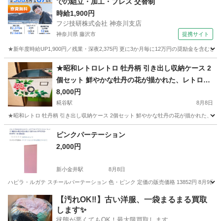
での組立・加工・プレス 交替制
時給1,900円
フジ技研株式会社 神奈川支店
神奈川県 藤沢市
提携サイト
★新年度時給UP1,900円／残業・深夜2,375円 更に3か月毎に12万円の奨励金を含む
神奈川
藤沢市
その他
★昭和レトロレトロ 牡丹柄 引き出し収納ケース 2
個セット 鮮やかな牡丹の花が描かれた、レトロな
雰囲気の引き出し式収納ケースです
8,000円
糀谷駅
8月8日
★昭和レトロ 牡丹柄 引き出し収納ケース 2個セット 鮮やかな牡丹の花が描かれた、レ
東京
大田区
糀谷駅
収納家具
ピンクパーテーション
2,000円
新小金井駅
8月8日
ハピラ・ルガテ スチールパーテーション 色・ピンク 定価の販売価格 13852円 8月
東京
三鷹市
新小金井駅
オフィス用家具
【汚れOK‼️】古い洋服、一袋まるまる買取
します✨
状態が悪くてもOK！最大限買取します