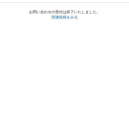
お問い合わせの受付は終了いたしました。
関連投稿をみる
初めての方へ
利用規約
プライバシーポリシー
プライバシー・ステートメント
健全化に資する運用方針
お問い合わせ
運営会社
サイトマップ
ご利用ガイド
フリーワードで探す
PC版で表示
都道府県選択
特定商取引法の表示
利用者情報の外部送信について
© 2011-
2026
Jmty, Inc.