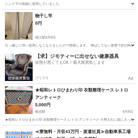
シンク下の収納に使用していました。
東京
中野区
新井薬師前駅
収納家具
物干し竿
0円
瑞江駅
8月8日
引っ越しに伴い使用しなくなりましたので投稿します。 伸ばしてない状態で約138cm 伸
東京
江戸川区
瑞江駅
ミラー/鏡
【求】ジモティーに出せない健康器具
状態が悪くてもOK！最大限買取します
プリフラ
Ad
★昭和レトロひまわり印 衣類整理ケース レトロ
アンティーク
5,000円
糀谷駅
8月8日
★昭和レトロひまわり印 衣類整理ケース レトロ アンティーク ※押入れに箱に入った
東京
大田区
糀谷駅
収納家具
≪寮無料・月収43万円・派遣社員≫自動車系工場