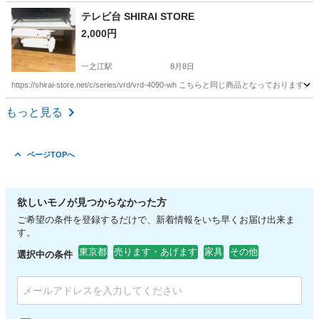
東京
中野区
東中野駅
ベッド
Amazon
テレビ台 SHIRAI STORE
2,000円
一之江駅
8月8日
https://shirai-store.net/c/series/vrd/vrd-4090-wh こちらと
東京
江戸川区
一之江駅
収納家具
もっと見る
ページTOPへ
欲しいモノが見つからなかった方
ご希望の条件を登録するだけで、新着情報をいち早くお届け出来ま
す。
東京都
売ります・あげます
家具
その他
選択中の条件