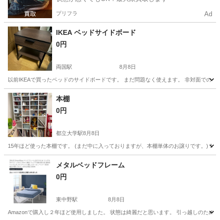
プリフラ
Ad
IKEA ベッドサイドボード
0円
両国駅
8月8日
以前IKEAで買ったベッドのサイドボードです。 まだ問題なく使えます。 非対面での
東京
墨田区
両国駅
収納家具
本棚
0円
都立大学駅
8月8日
15年ほど使った本棚です。 (まだ中に入っておりますが、本棚単体のお譲りです。) 1番上の画
東京
目黒区
都立大学駅
収納家具
メタルベッドフレーム
0円
東中野駅
8月8日
Amazonで購入し２年ほど使用しました。 状態は綺麗だと思います。 引っ越しのた