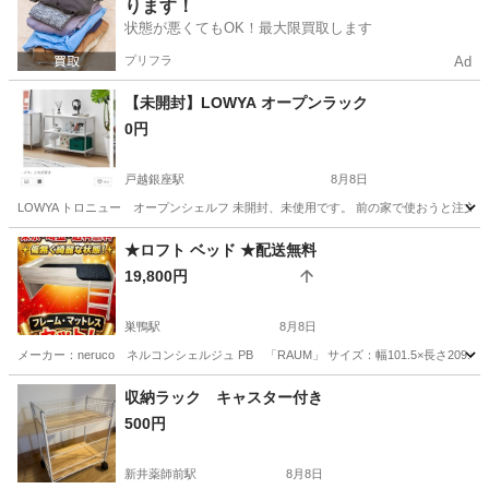
ります！
状態が悪くてもOK！最大限買取します
プリフラ
Ad
【未開封】LOWYA オープンラック
0円
戸越銀座駅
8月8日
LOWYA トロニュー オープンシェルフ 未開封、未使用です。 前の家で使おうと注文
東京
品川区
戸越銀座駅
収納家具
★ロフト ベッド ★配送無料
19,800円
巣鴨駅
8月8日
メーカー：neruco ネルコンシェルジュ PB 「RAUM」 サイズ：幅101.5×長さ209.5×高95.
東京
文京区
巣鴨駅
ベッド
無料
収納ラック キャスター付き
500円
新井薬師前駅
8月8日