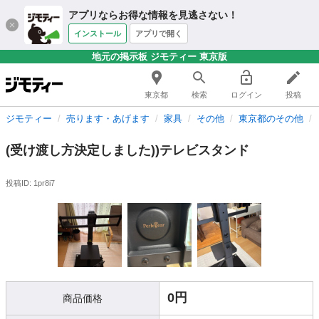
アプリならお得な情報を見逃さない！
インストール
アプリで開く
地元の掲示板 ジモティー 東京版
東京都
検索
ログイン
投稿
ジモティー
売ります・あげます
家具
その他
東京都のその他
(受け渡し方決定しました))テレビスタンド
投稿ID: 1pr8i7
0円
商品価格