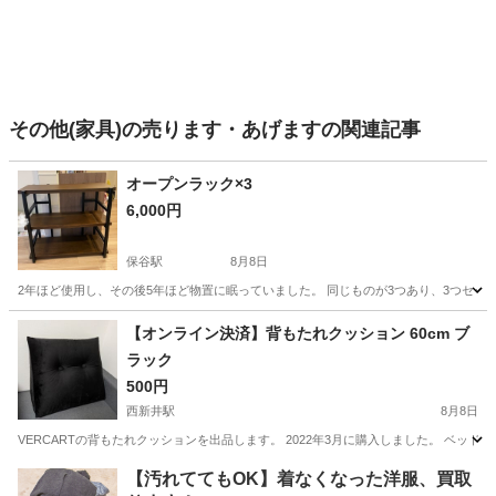
その他(家具)の売ります・あげますの関連記事
オープンラック×3
6,000円
保谷駅
8月8日
2年ほど使用し、その後5年ほど物置に眠っていました。 同じものが3つあり、3つセッ
東京
西東京市
保谷駅
収納家具
バラ
【オンライン決済】背もたれクッション 60cm ブ
ラック
500円
西新井駅
8月8日
VERCARTの背もたれクッションを出品します。 2022年3月に購入しました。 ベッド
東京
足立区
西新井駅
その他
【汚れててもOK】着なくなった洋服、買取