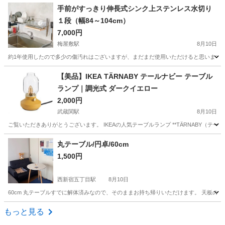
東京
港区
田町駅
収納家具
手前がすっきり伸長式シンク上ステンレス水切り
１段（幅84～104cm）
7,000円
梅屋敷駅
8月10日
約1年使用したので多少の傷汚れはございますが、まだまだ使用いただけると思います。 
東京
大田区
梅屋敷駅
収納家具
【美品】IKEA TÄRNABY テールナビー テーブル
ランプ｜調光式 ダークイエロー
2,000円
武蔵関駅
8月10日
ご覧いただきありがとうございます。 IKEAの人気テーブルランプ **TÄRNABY（
東京
武蔵野市
武蔵関駅
照明器具
丸テーブル/円卓/60cm
1,500円
西新宿五丁目駅
8月10日
60cm 丸テーブルすでに解体済みなので、そのままお持ち帰りいただけます。 天板の
東京
新宿区
西新宿五丁目駅
テーブル
円卓
もっと見る