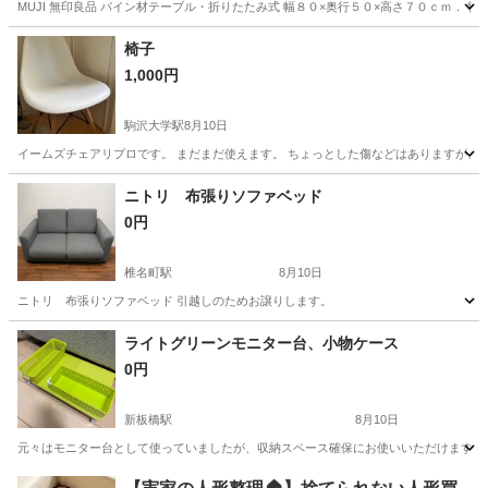
MUJI 無印良品 パイン材テーブル・折りたたみ式 幅８０×奥行５０×高さ７０ｃｍ．
東京
世田谷区
池尻大橋駅
テーブル
椅子
1,000円
駒沢大学駅
8月10日
イームズチェアリプロです。 まだまだ使えます。 ちょっとした傷などはありますが、
東京
世田谷区
駒沢大学駅
椅子
ニトリ 布張りソファベッド
0円
椎名町駅
8月10日
ニトリ 布張りソファベッド 引越しのためお譲りします。
東京
豊島区
椎名町駅
ソファ
ライトグリーンモニター台、小物ケース
0円
新板橋駅
8月10日
元々はモニター台として使っていましたが、収納スペース確保にお使いいただけます。
東京
板橋区
新板橋駅
収納家具