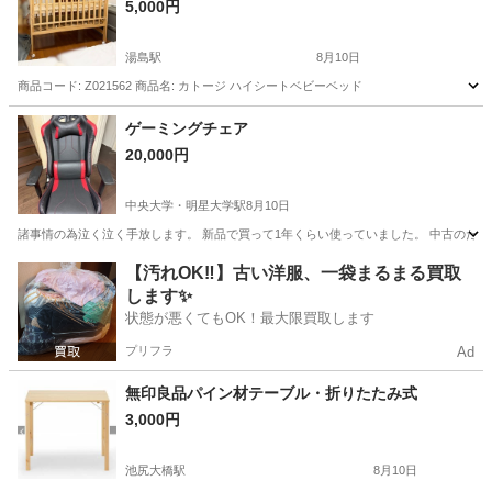
5,000円
湯島駅
8月10日
商品コード: Z021562 商品名: カトージ ハイシートベビーベッド
東京
文京区
湯島駅
ベッド
ハイシートベビーベッド
ゲーミングチェア
20,000円
中央大学・明星大学駅
8月10日
諸事情の為泣く泣く手放します。 新品で買って1年くらい使っていました。 中古のため
東京
日野市
中央大学・明星大学駅
椅子
【汚れOK‼️】古い洋服、一袋まるまる買取
します✨
状態が悪くてもOK！最大限買取します
プリフラ
Ad
無印良品パイン材テーブル・折りたたみ式
3,000円
池尻大橋駅
8月10日