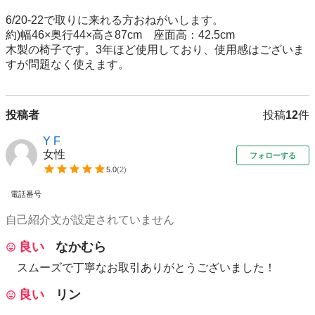
6/20-22で取りに来れる方おねがいします。

約)幅46×奥行44×高さ87cm　座面高：42.5cm

木製の椅子です。3年ほど使用しており、使用感はございま
すが問題なく使えます。
投稿者
投稿
12
件
Y F
女性
フォローする
5.0
(
2
)
電話番号
自己紹介文が設定されていません
良い
なかむら
スムーズで丁寧なお取引ありがとうございました！
良い
リン