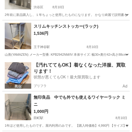
渋谷区
8月10日
2年前に新品購入し、１年ちょっと使用したものになります。 かなり綺麗で説明書もありま
東京
渋谷区
収納家具
スリムキッチンストッカー(ラック)
1,536円
王子神谷駅
8月10日
山善(YAMAZEN) メーカー型番: KPB2942NM/IV 本体サイズ: 幅30×奥行42×高さ88cm 
東京
北区
王子神谷駅
収納家具
【汚れててもOK】着なくなった洋服、買取
ります！
状態が悪くてもOK！最大限買取します
プリフラ
Ad
無印良品 中でも外でも使えるワイヤーラック ミ
ニ
1,000円
田町駅
8月10日
1年ほど使用したものです。屋内利用のみです。 【購入時価格】4,990円 【サイズ】幅約4