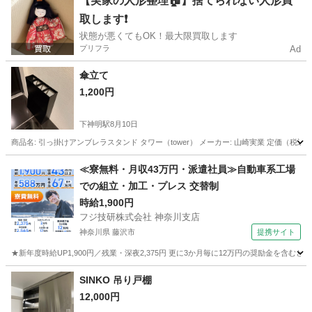
【実家の人形整理🏠】捨てられない人形買
取します❗️
状態が悪くてもOK！最大限買取します
プリフラ
Ad
傘立て
1,200円
下神明駅
8月10日
商品名: 引っ掛けアンブレラスタンド タワー（tower） メーカー: 山崎実業 定価（税
東京
品川区
下神明駅
インテリア雑貨/小物
≪寮無料・月収43万円・派遣社員≫自動車系工場
での組立・加工・プレス 交替制
時給1,900円
フジ技研株式会社 神奈川支店
神奈川県 藤沢市
提携サイト
★新年度時給UP1,900円／残業・深夜2,375円 更に3か月毎に12万円の奨励金を含む
神奈川
藤沢市
その他
SINKO 吊り戸棚
12,000円