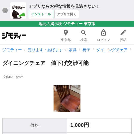
アプリならお得な情報を見逃さない！
インストール
アプリで開く
地元の掲示板 ジモティー 東京版
東京都
検索
ログイン
投稿
ジモティー
売ります・あげます
家具
椅子
ダイニングチェア
ダイニングチェア 値下げ交渉可能
投稿ID: 1pr8fr
1,000円
価格