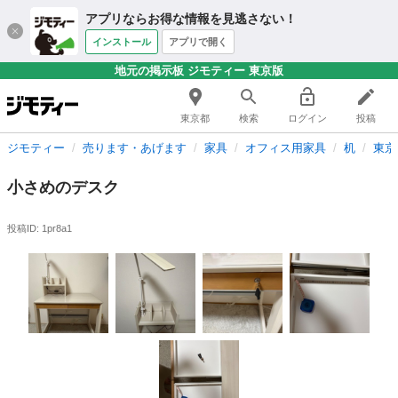
アプリならお得な情報を見逃さない！
インストール
アプリで開く
地元の掲示板 ジモティー 東京版
東京都
検索
ログイン
投稿
ジモティー
売ります・あげます
家具
オフィス用家具
机
東京
小さめのデスク
投稿ID: 1pr8a1