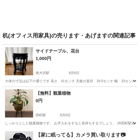
机(オフィス用家具)の売ります・あげますの関連記事
サイドテーブル、花台
1,000円
南大沢駅
8月6日
大体の寸法は以下の通りです 高さ 41センチ 天板の直径 29.5センチ 幅 32センチ
東京
八王子市
南大沢駅
テーブル
【無料】観葉植物
0円
田町駅
8月6日
しっかりとした観葉植物です。 お手入れをすると長持ちするでしょう。 JR田町駅近
東京
港区
田町駅
インテリア雑貨/小物
観葉植物
【家に眠ってる】カメラ買い取ります📷