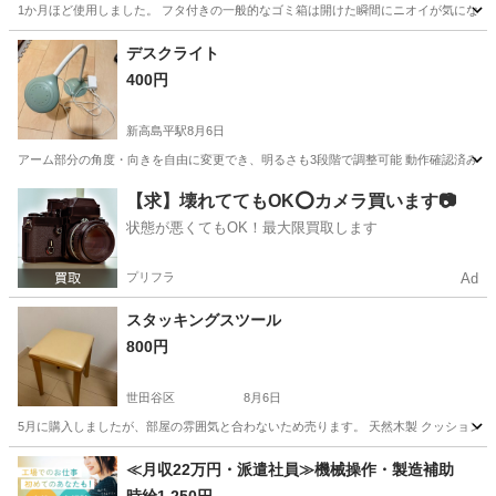
1か月ほど使用しました。 フタ付きの一般的なゴミ箱は開けた瞬間にニオイが気になり
東京
北区
王子駅
その他
デスクライト
400円
新高島平駅
8月6日
アーム部分の角度・向きを自由に変更でき、明るさも3段階で調整可能 動作確認済み 
東京
板橋区
新高島平駅
照明器具
デスク
【求】壊れててもOK⭕️カメラ買います📷
状態が悪くてもOK！最大限買取します
プリフラ
Ad
スタッキングスツール
800円
世田谷区
8月6日
5月に購入しましたが、部屋の雰囲気と合わないため売ります。 天然木製 クッション 合成皮革
東京
世田谷区
椅子
≪月収22万円・派遣社員≫機械操作・製造補助