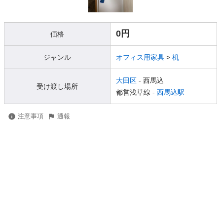
0円
価格
ジャンル
オフィス用家具
>
机
大田区
- 西馬込
受け渡し場所
都営浅草線 -
西馬込駅
注意事項
通報