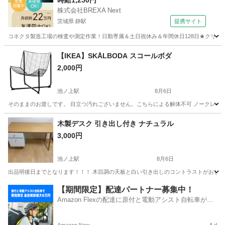
時給1,250円
株式会社BREXA Next
茨城県 静駅
提携サイト
コネクタ製造工場の検査や測定作業！日勤専属＆土日祝休み＆年間休日128日★クリーン
茨城
常陸大宮市
静駅
その他
【IKEA】SKÅLBODA スコールボダ
2,000円
池ノ上駅
8月6日
そのままのお渡しです。 目立つ汚れございません。こちらによる解体不可 ノークレー
東京
世田谷区
池ノ上駅
椅子
IKEA
木製デスク 引き出し付き ナチュラル
3,000円
池ノ上駅
8月6日
出品明後日までとなります！！！ 木目調の天板と白い引き出しのコントラストがおしゃれなデスク
東京
世田谷区
池ノ上駅
テーブル
【期間限定】配達パートナー募集中！
Amazon Flexの配達に原付と電動アシスト自転車が登
場！