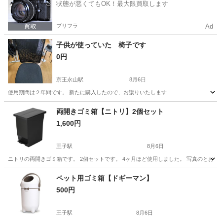
状態が悪くてもOK！最大限買取します
プリフラ
Ad
子供が使っていた 椅子です
0円
京王永山駅
8月6日
使用期間は２年間です。 新たに購入したので、お譲りいたします
東京
多摩市
京王永山駅
椅子
両開きゴミ箱【ニトリ】2個セット
1,600円
王子駅
8月6日
ニトリの両開きゴミ箱です。 2個セットです。 4ヶ月ほど使用しました。 写真のとお
東京
北区
王子駅
その他
ニトリ
ペット用ゴミ箱【ドギーマン】
500円
王子駅
8月6日