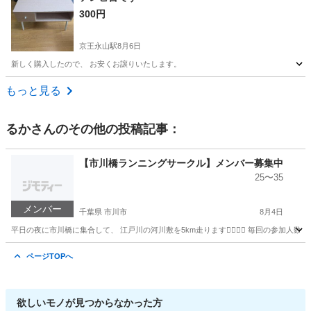
300円
京王永山駅
8月6日
新しく購入したので、 お安くお譲りいたします。
東京
多摩市
京王永山駅
収納家具
譲り
もっと見る
るか
さんのその他の投稿記事：
【市川橋ランニングサークル】メンバー募集中
25〜35
メンバー
千葉県 市川市
8月4日
平日の夜に市川橋に集合して、 江戸川の河川敷を5km走ります🏃🏻‍♀️✨ 毎回の参加人数
千葉
市川市
その他
ページTOPへ
欲しいモノが見つからなかった方