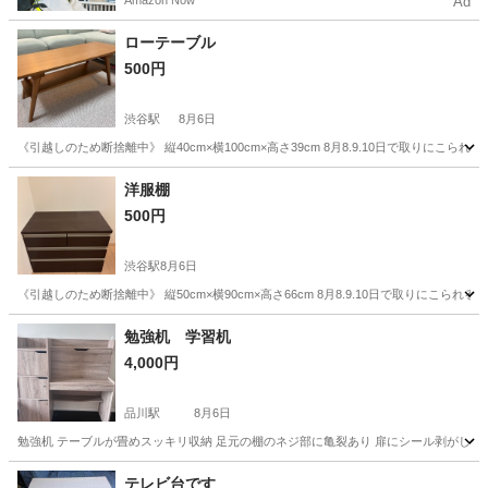
Amazon Now
Ad
ローテーブル
500円
渋谷駅
8月6日
《引越しのため断捨離中》 縦40cm×横100cm×高さ39cm 8月8.9.10日で取りにこられる
東京
渋谷区
渋谷駅
テーブル
洋服棚
500円
渋谷駅
8月6日
《引越しのため断捨離中》 縦50cm×横90cm×高さ66cm 8月8.9.10日で取りにこられる方
東京
渋谷区
渋谷駅
収納家具
洋服
勉強机 学習机
4,000円
品川駅
8月6日
勉強机 テーブルが畳めスッキリ収納 足元の棚のネジ部に亀裂あり 扉にシール剥がし跡
東京
港区
品川駅
テーブル
姉妹
テレビ台です