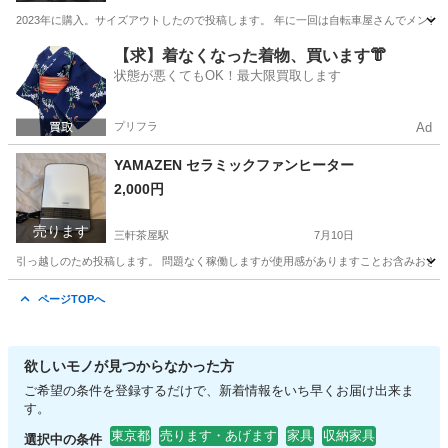
2023年に購入。サイズアウトしたので投稿します。 年に一回は自転車屋さんでメンテ
東京
世田谷区
三軒茶屋駅
その他
【求】着なくなった着物、買います👘
状態が悪くてもOK！最大限買取します
プリフラ
Ad
YAMAZEN セラミックファンヒーター
2,000円
売ります
三軒茶屋駅
7月10日
引っ越しのため投稿します。 問題なく稼働しますが使用感がありますことお含みおき
東京
世田谷区
三軒茶屋駅
季節、空調家電
ページTOPへ
欲しいモノが見つからなかった方
ご希望の条件を登録するだけで、新着情報をいち早くお届け出来ま
す。
東京都
売ります・あげます
家具
収納家具
選択中の条件