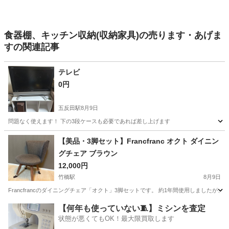
食器棚、キッチン収納(収納家具)の売ります・あげま
すの関連記事
テレビ
0円
五反田駅
8月9日
問題なく使えます！ 下の3段ケースも必要であれば差し上げます
東京
品川区
五反田駅
家具
【美品・3脚セット】Francfranc オクト ダイニン
グチェア ブラウン
12,000円
竹橋駅
8月9日
Francfrancのダイニングチェア「オクト」3脚セットです。 約1年間使用しました
東京
千代田区
竹橋駅
椅子
Francfranc
【何年も使っていない🧵】ミシンを査定
状態が悪くてもOK！最大限買取します