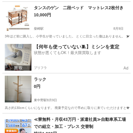
東京
板橋区
北赤羽駅
テーブル
タンスのゲン 二段ベッド マットレス2枚付き
10,000円
柴崎駅
8月9日
3年ほど前に購入し、小学生が使っていました。 とくに目立った傷はありません。 ま
東京
調布市
柴崎駅
ベッド
【何年も使っていない🧵】ミシンを査定
状態が悪くてもOK！最大限買取します
プリフラ
Ad
ラック
0円
東中野駅
8月9日
高さ約130cmくらいになります。 廃棄予定なので早めに取りに来ていただけますと幸
東京
中野区
東中野駅
収納家具
ラック
≪寮無料・月収43万円・派遣社員≫自動車系工場
での組立・加工・プレス 交替制