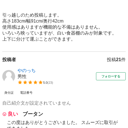
引っ越しのため投稿します。

高さ183cm/幅91cm/奥行42cm

使用感はありますが機能的な不備はありません。

いろいろ映っていますが、白い食器棚のみが対象です。

上下に分けて運ぶことができます。
投稿者
投稿
21
件
やのっち
男性
フォローする
5.0
(
23
)
身分証
電話番号
自己紹介文が設定されていません
良い
ブータン
この度はありがとうございました。 スムーズに取引が