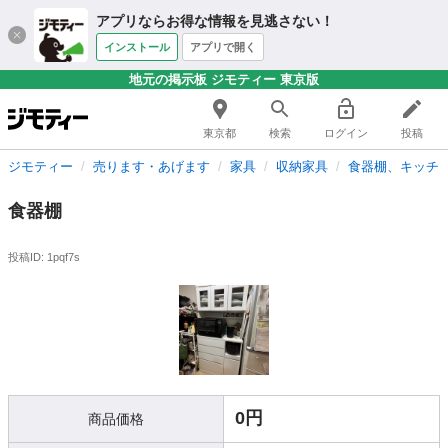
アプリならお得な情報を見逃さない！
インストール
アプリで開く
地元の掲示板 ジモティー 東京版
東京都
検索
ログイン
投稿
ジモティー
売ります・あげます
家具
収納家具
食器棚、キッチ
食器棚
投稿ID: 1pqf7s
0円
商品価格