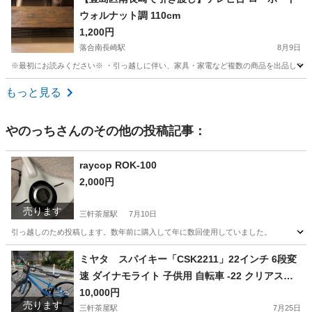
ウォルナット調 110cm
1,200円
落合南長崎駅
8月9日
※最初にお読みください※ ・引っ越しに伴い、家具・家電など複数の商品を出品していま
東京
新宿区
落合南長崎駅
その他
アイアン
もっと見る
やのっち
さんのその他の投稿記事：
raycop ROK-100
2,000円
売ります
三軒茶屋駅
7月10日
引っ越しのため投稿します。数年前に購入して年に数回使用していました。
東京
世田谷区
三軒茶屋駅
生活家電
ミヤタ スパイキー「CSK2211」22インチ 6段変
速 ダイナモライト 子供用 自転車 -22 クリアスカ
イブルー
10,000円
売ります
三軒茶屋駅
7月25日