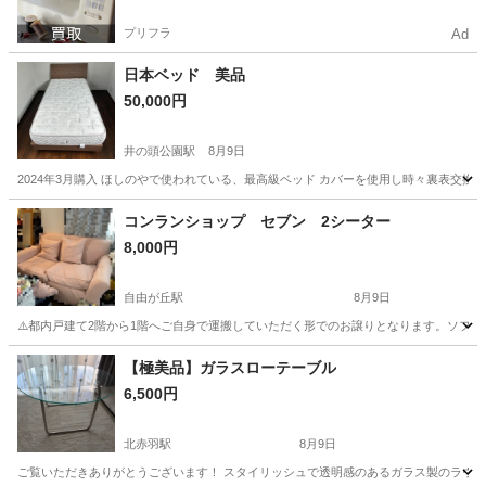
プリフラ
Ad
日本ベッド 美品
50,000円
井の頭公園駅
8月9日
2024年3月購入 ほしのやで使われている、最高級ベッド カバーを使用し時々裏表交換
東京
三鷹市
井の頭公園駅
ベッド
日本
コンランショップ セブン 2シーター
8,000円
自由が丘駅
8月9日
⚠️都内戸建て2階から1階へご自身で運搬していただく形でのお譲りとなります。ソフ
東京
目黒区
自由が丘駅
ソファ
【極美品】ガラスローテーブル
6,500円
北赤羽駅
8月9日
ご覧いただきありがとうございます！ スタイリッシュで透明感のあるガラス製のラウン