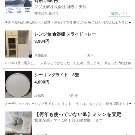
時給1,900円
フジ技研株式会社 神奈川支店
神奈川県 藤沢市
提携サイト
★新年度時給UP1,900円／残業・深夜2,375円 更に3か月毎に12万円の奨励金を含む
神奈川
藤沢市
その他
レンジ台 食器棚 スライドトレー
3,984円
八幡山駅
8月9日
2025年1月に購入し、一人暮らしではなくなったため出品します。 目立った汚れはありません。現物そのま
東京
杉並区
八幡山駅
収納家具
スライド
シーリングライト 8畳
4,000円
板橋区
8月9日
オーデリックのシーリングライトになります。 リモコンあります。 動作問題ありませ
東京
板橋区
照明器具
【何年も使っていない🧵】ミシンを査定
状態が悪くてもOK！最大限買取します