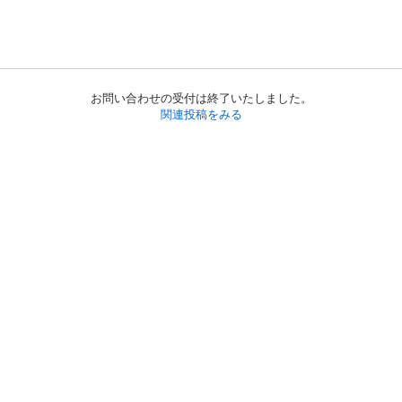
お問い合わせの受付は終了いたしました。
関連投稿をみる
初めての方へ
利用規約
プライバシーポリシー
プライバシー・ステートメント
健全化に資する運用方針
お問い合わせ
運営会社
サイトマップ
ご利用ガイド
フリーワードで探す
PC版で表示
都道府県選択
特定商取引法の表示
利用者情報の外部送信について