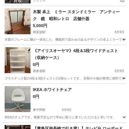
プリフラ
Ad
木製 卓上 ミラー スタンドミラー アンティー
ク 鏡 昭和レトロ 店舗什器
5,000円
神楽坂駅
8月9日
木製のフレームに棚が一体化した、機能的で温かみのあるデザインの卓上ミラーです。 1
東京
新宿区
神楽坂駅
ミラー/鏡
《アイリスオーヤマ》4段＆3段ワイドチェスト
（収納ケース）
0円
表参道駅
8月9日
プラスチック製の4段＆3段チェストの2個セットです。 衣類や小物の整理に便利です。 
東京
渋谷区
表参道駅
収納家具
IKEA ホワイトチェア
0円
東中野駅
8月9日
IKEAのチェアです。廃棄予定なので早めに取りに来ていただけると幸いです。
東京
中野区
東中野駅
椅子
【豊島区南長崎で引き渡し】テレビ台 ローボード