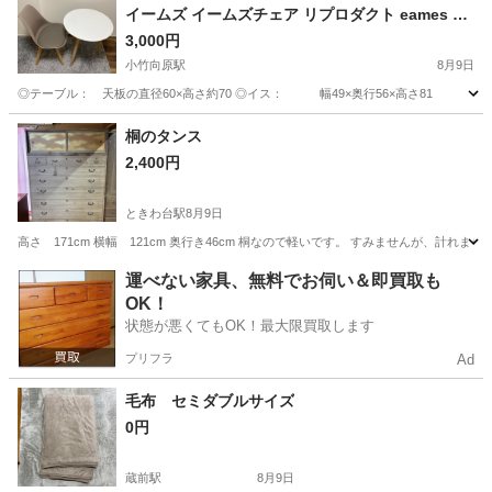
イームズ イームズチェア リプロダクト eames 1
人用
3,000円
小竹向原駅
8月9日
◎テーブル： 天板の直径60×高さ約70 ◎イス： 幅49×奥行56×高さ81 座
東京
板橋区
小竹向原駅
テーブル
桐のタンス
2,400円
ときわ台駅
8月9日
高さ 171cm 横幅 121cm 奥行き46cm 桐なので軽いです。 すみませんが、計れ
東京
板橋区
ときわ台駅
収納家具
運べない家具、無料でお伺い＆即買取も
OK！
状態が悪くてもOK！最大限買取します
プリフラ
Ad
毛布 セミダブルサイズ
0円
蔵前駅
8月9日