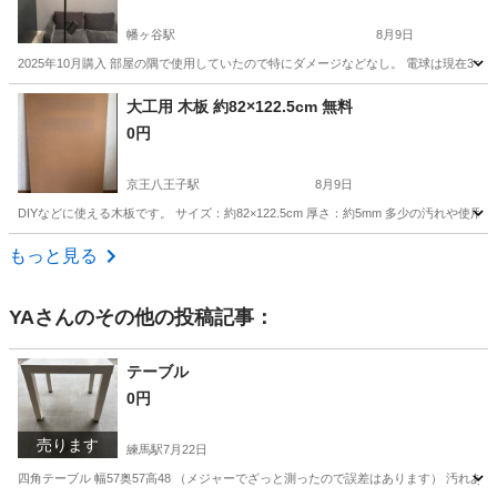
幡ヶ谷駅
8月9日
2025年10月購入 部屋の隅で使用していたので特にダメージなどなし。 電球は現在3つ
東京
渋谷区
幡ヶ谷駅
照明器具
大工用 木板 約82×122.5cm 無料
0円
京王八王子駅
8月9日
DIYなどに使える木板です。 サイズ：約82×122.5cm 厚さ：約5mm 多少の汚れ
東京
八王子市
京王八王子駅
その他
無料
もっと見る
YA
さんのその他の投稿記事：
テーブル
0円
売ります
練馬駅
7月22日
四角テーブル 幅57奥57高48 （メジャーでざっと測ったので誤差はあります） 汚れ