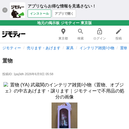
アプリならお得な情報を見逃さない！
インストール
アプリで開く
地元の掲示板 ジモティー 東京版
東京都
検索
ログイン
投稿
ジモティー
売ります・あげます
家具
インテリア雑貨/小物
置物
置物
投稿ID: 1pq3dh
2026年6月9日 05:58