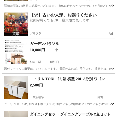
詳細は画像の5枚目に記載がございます。 身体に合わなかったため、3ヶ月ほどしか使
東京
千代田区
竹橋駅
椅子
【求】古いお人形、お譲りください
状態が悪くてもOK！最大限買取します
プリフラ
Ad
ガーデンパラソル
10,000円
御嶽山駅
8月9日
添付ファイルに概要は、のっております。 質問があれば、受付ます。 注意点は、かなり
東京
大田区
御嶽山駅
その他
ニトリ NITORI ゴミ箱 横型 20L 3分別 ワゴン
2,500円
千歳船橋駅
8月9日
ニトリ NITORI 3分別ダストボックス 3分別ゴミ箱 分別機能: 20Lのゴミ箱が3つ
東京
世田谷区
千歳船橋駅
インテリア雑貨/小物
ダイニングセット ダイニングテーブル 2点セット