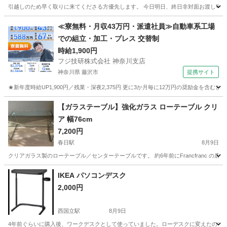
引越しのため早く取りに来てくださる方優先します。 今日明日、終日非対面お渡し可
東京
台東区
蔵前駅
カーペット/マット/ラグ
≪寮無料・月収43万円・派遣社員≫自動車系工場
での組立・加工・プレス 交替制
時給1,900円
フジ技研株式会社 神奈川支店
神奈川県 藤沢市
提携サイト
★新年度時給UP1,900円／残業・深夜2,375円 更に3か月毎に12万円の奨励金を含む
神奈川
藤沢市
その他
【ガラステーブル】強化ガラス ローテーブル クリ
ア 幅76cm
7,200円
春日駅
8月9日
クリアガラス製のローテーブル／センターテーブルです。 約6年前にFrancfranc の店
東京
千代田区
春日駅
テーブル
IKEA パソコンデスク
2,000円
西国立駅
8月9日
4年前ぐらいに購入後、ワークデスクとして使っていました。ローデスクに変えたので、