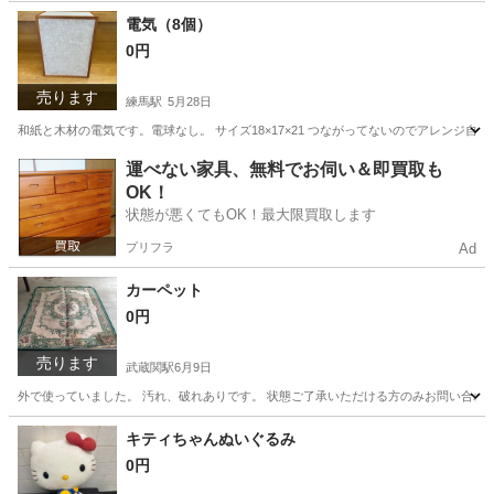
東京
練馬区
練馬駅
テーブル
メジャー
電気（8個）
0円
売ります
練馬駅
5月28日
和紙と木材の電気です。電球なし。 サイズ18×17×21 つながってないのでアレンジ自
東京
練馬区
練馬駅
家具
ランプ
運べない家具、無料でお伺い＆即買取も
OK！
状態が悪くてもOK！最大限買取します
プリフラ
Ad
カーペット
0円
売ります
武蔵関駅
6月9日
外で使っていました。 汚れ、破れありです。 状態ご了承いただける方のみお問い合わ
東京
練馬区
武蔵関駅
カーペット/マット/ラグ
カーペット
キティちゃんぬいぐるみ
0円