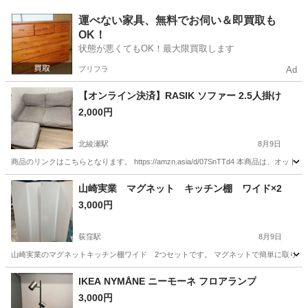
東京
国立市
西国立駅
テーブル
運べない家具、無料でお伺い＆即買取も
OK！
状態が悪くてもOK！最大限買取します
プリフラ
Ad
【オンライン決済】RASIK ソファー 2.5人掛け
2,000円
北綾瀬駅
8月9日
商品のリンクはこちらとなります。 https://amzn.asia/d/07SnTTd4 本商
東京
足立区
北綾瀬駅
ソファ
山崎実業 マグネット キッチン棚 ワイド×2
3,000円
荻窪駅
8月9日
山崎実業のマグネットキッチン棚ワイド 2つセットです。 マグネットで簡単に取り付
東京
杉並区
荻窪駅
収納家具
マグネット
IKEA NYMÅNE ニーモーネ フロアランプ
3,000円