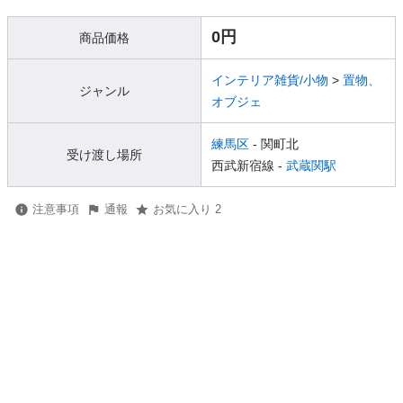
0円
商品価格
インテリア雑貨/小物
>
置物、
ジャンル
オブジェ
練馬区
- 関町北
受け渡し場所
西武新宿線 -
武蔵関駅
注意事項
通報
お気に入り 2