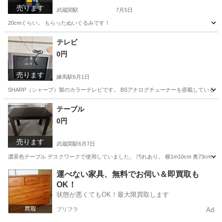
売ります
武蔵関駅
7月5日
20cmぐらい。 もらったぬいぐるみです！
東京
練馬区
武蔵関駅
おもちゃ
テレビ
0円
売ります
練馬駅
6月1日
SHARP（シャープ）製のカラーテレビです。 BSアナログチューナーを搭載しているタイ
東京
練馬区
練馬駅
テレビ
テーブル
0円
売ります
武蔵関駅
6月7日
濃茶色テーブル デスクワークで使用していました。 汚れあり。 横1m10cm 奥73c
東京
練馬区
武蔵関駅
テーブル
デスクワーク
運べない家具、無料でお伺い＆即買取も
OK！
状態が悪くてもOK！最大限買取します
プリフラ
Ad