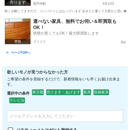
売ります
高円寺駅
6月12日
軽く分解してますので、コンパクトにはなっています 歩きだと重くて大変かと思いま
東京
杉並区
高円寺駅
照明器具
運べない家具、無料でお伺い＆即買取も
OK！
状態が悪くてもOK！最大限買取します
プリフラ
Ad
ページTOPへ
欲しいモノが見つからなかった方
ご希望の条件を登録するだけで、新着情報をいち早くお届け出来ま
す。
東京都
売ります・あげます
家具
収納家具
選択中の条件
テレビ台