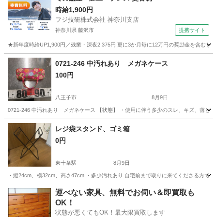
時給1,900円
フジ技研株式会社 神奈川支店
神奈川県 藤沢市
提携サイト
★新年度時給UP1,900円／残業・深夜2,375円 更に3か月毎に12万円の奨励金を含む
神奈川
藤沢市
その他
0721-246 中汚れあり メガネケース
100円
八王子市
8月9日
0721-246 中汚れあり メガネケース 【状態】 ・使用に伴う多少のスレ、キズ、落
東京
八王子市
インテリア雑貨/小物
メガネ
レジ袋スタンド、ゴミ箱
0円
東十条駅
8月9日
・縦24cm、横32cm、高さ47cm ・多少汚れあり 自宅前まで取りに来てくださる方で
東京
北区
東十条駅
インテリア雑貨/小物
運べない家具、無料でお伺い＆即買取も
OK！
状態が悪くてもOK！最大限買取します