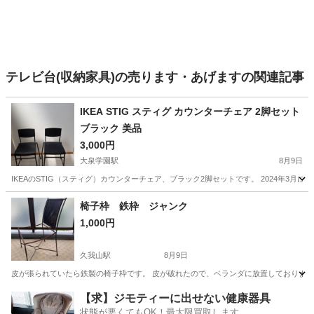
テレビ台(収納家具)の売ります・あげますの関連記事
IKEA STIG スティグ カウンターチェア 2脚セット
ブラック 美品
3,000円
大泉学園駅
8月9日
IKEAのSTIG（スティグ）カウンターチェア、ブラック2脚セットです。 2024年3
東京
練馬区
大泉学園駅
椅子
椅子枠 鉄枠 ジャンク
1,000円
久我山駅
8月9日
皮が張られていたら鉄製の椅子枠です。 皮が破れたので、ベランダに放置しておりました。サビが出
東京
世田谷区
久我山駅
椅子
【求】ジモティーに出せない健康器具
状態が悪くてもOK！最大限買取します