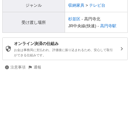
ジャンル
収納家具
>
テレビ台
杉並区
- 高円寺北
受け渡し場所
JR中央線(快速) -
高円寺駅
オンライン決済の仕組み
お金は事務局に支払われ、評価後に振り込まれるため、安心して取引
ができる仕組みです。
注意事項
通報