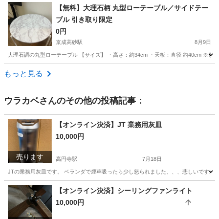
東京
杉並区
久我山駅
椅子
【無料】大理石柄 丸型ローテーブル／サイドテー
ブル 引き取り限定
0円
京成高砂駅
8月9日
大理石調の丸型ローテーブル 【サイズ】 ・高さ：約34cm ・天板：直径 約40cm
東京
葛飾区
京成高砂駅
テーブル
大理石
もっと見る
ウラカベ
さんのその他の投稿記事：
【オンライン決済】JT 業務用灰皿
10,000円
売ります
高円寺駅
7月18日
JTの業務用灰皿です。 ベランダで煙草吸ったら少し怒られました、、、悲しいですが
東京
杉並区
高円寺駅
食器
【オンライン決済】シーリングファンライト
10,000円