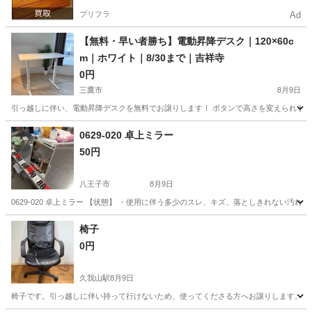
プリフラ
Ad
【無料・早い者勝ち】電動昇降デスク｜120×60c
m｜ホワイト｜8/30まで｜吉祥寺
0円
三鷹市
8月9日
引っ越しに伴い、電動昇降デスクを無料でお譲りします！ ボタンで高さを変えられるので
東京
三鷹市
椅子
デスク
0629-020 卓上ミラー
50円
八王子市
8月9日
0629-020 卓上ミラー 【状態】 ・使用に伴う多少のスレ、キズ、落としきれない汚
東京
八王子市
ミラー/鏡
現地
椅子
0円
久我山駅
8月9日
椅子です。引っ越しに伴い持って行けないため、使ってくださる方へお譲りします。 回転しま