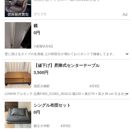
プリフラ
Ad
鏡
0円
六町駅
8月9日
壁に掛けるタイプの全身鏡 上の枠部分が壊れておりボンドで補修してます。
東京
足立区
六町駅
ミラー/鏡
【値下げ】昇降式センターテーブル
3,500円
池尻大橋駅
8月9日
LOWYA アルモンテ 品番F402_G1001_0011U1 幅120 × 奥行70 × 高さ3
東京
世田谷区
池尻大橋駅
テーブル
シングル布団セット
0円
都立大学駅
8月9日