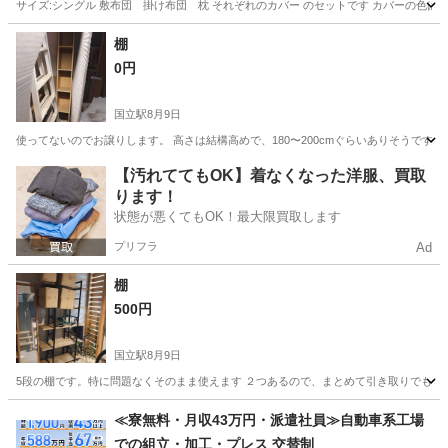
サイズ:シングル 敷布団 掛け布団 枕 それぞれのカバー のセットです カバーの色
東京
目黒区
都立大学駅
寝具
棚
0円
国立駅
8月9日
使ってないのでお譲りします。 高さは結構高めで、180〜200cmぐらいありそうです。
東京
国立市
国立駅
収納家具
譲り
【汚れててもOK】着なくなった洋服、買取
ります！
状態が悪くてもOK！最大限買取します
プリフラ
Ad
棚
500円
国立駅
8月9日
5段の棚です。特に問題なくそのまま使えます ２つあるので、まとめて引き取りでも大
東京
国立市
国立駅
収納家具
≪寮無料・月収43万円・派遣社員≫自動車系工場
での組立・加工・プレス 交替制