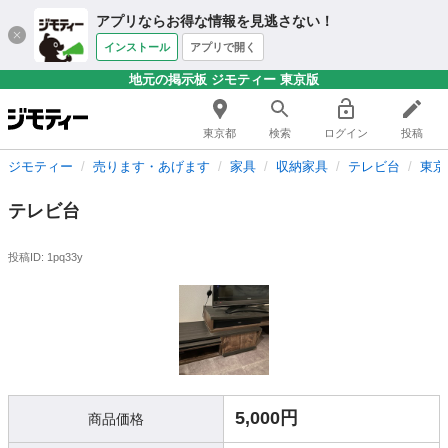
アプリならお得な情報を見逃さない！
インストール
アプリで開く
地元の掲示板 ジモティー 東京版
東京都
検索
ログイン
投稿
ジモティー
売ります・あげます
家具
収納家具
テレビ台
東京
テレビ台
投稿ID: 1pq33y
5,000円
商品価格