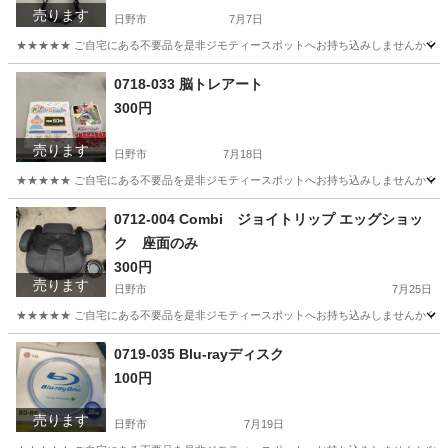
売ります
日野市
7月7日
★★★★★ ご自宅にある不要品を是非ジモティースポットへお持ち込みしませんか？ 家電や家具
東京
日野市
アクセサリー
現地
0718-033 脳トレアート
300円
売ります
日野市
7月18日
★★★★★ ご自宅にある不要品を是非ジモティースポットへお持ち込みしませんか？ 家電や家具
東京
日野市
おもちゃ
現地
0712-004 Combi ジョイトリップ エッグショッ
ク 座面のみ
300円
売ります
日野市
7月25日
★★★★★ ご自宅にある不要品を是非ジモティースポットへお持ち込みしませんか？ 家電や家具
東京
日野市
キッズ用品
ジョイトリップ
0719-035 Blu-rayディスク
100円
売ります
日野市
7月19日