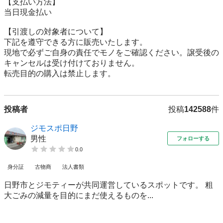
【⽀払い⽅法】

当日現金払い

【引渡しの対象者について】

下記を遵守できる⽅に販売いたします。

現地で必ずご⾃⾝の責任でモノをご確認ください。譲受後の
キャンセルは受け付けておりません。

転売⽬的の購⼊は禁⽌します。
投稿者
投稿
142588
件
ジモスポ日野
男性
フォローする
0.0
身分証
古物商
法人書類
日野市とジモティーが共同運営しているスポットです。 粗
⼤ごみの減量を⽬的にまだ使えるものを...