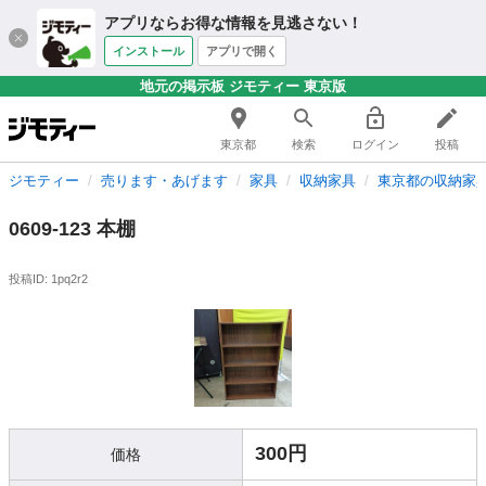
アプリならお得な情報を見逃さない！
インストール
アプリで開く
地元の掲示板 ジモティー 東京版
東京都
検索
ログイン
投稿
ジモティー
売ります・あげます
家具
収納家具
東京都の収納家
0609-123 本棚
投稿ID: 1pq2r2
300円
価格