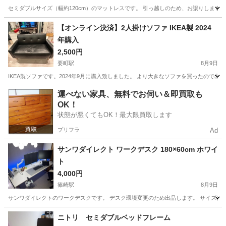
セミダブルサイズ（幅約120cm）のマットレスです。 引っ越しのため、お譲りします。 
東京
足立区
竹ノ塚駅
寝具
セミダブル
【オンライン決済】2人掛けソファ IKEA製 2024
年購入
2,500円
要町駅
8月9日
IKEA製ソファです。2024年9月に購入致しました。 より大きなソファを買ったので
東京
豊島区
要町駅
ソファ
運べない家具、無料でお伺い＆即買取も
OK！
状態が悪くてもOK！最大限買取します
プリフラ
Ad
サンワダイレクト ワークデスク 180×60cm ホワイ
ト
4,000円
篠崎駅
8月9日
サンワダイレクトのワークデスクです。 デスク環境変更のため出品します。 サイズは幅18
東京
江戸川区
篠崎駅
オフィス用家具
サンワダイレクト
ニトリ セミダブルベッドフレーム