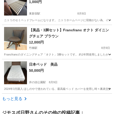
1,000円
東新宿駅
8月9日
ニトリのセミベッドフレームになります。 ニトリホームページに現物がない為、イメージ
東京
新宿区
東新宿駅
ベッド
ニトリ
【美品・3脚セット】Francfranc オクト ダイニン
グチェア ブラウン
12,000円
竹橋駅
8月9日
Francfrancのダイニングチェア「オクト」3脚セットです。 約1年間使用しました
東京
千代田区
竹橋駅
椅子
Francfranc
日本ベッド 美品
50,000円
井の頭公園駅
8月9日
2024年3月購入 ほしのやで使われている、最高級ベッド カバーを使用し時々裏表交換
東京
三鷹市
井の頭公園駅
ベッド
日本
もっと見る
ジモスポ日野
さんのその他の投稿記事：