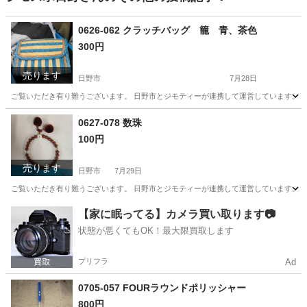
0626-062 クラッチバッグ 籠 青、茶色
300円
売ります
日野市
7月28日
ご覧いただき有り難うございます。 日野市とジモティーが連携して運営しています。 粗
東京
日野市
バッグ
現地
0627-078 数珠
100円
売ります
日野市
7月29日
ご覧いただき有り難うございます。 日野市とジモティーが連携して運営しています。 粗
東京
日野市
アクセサリー
現地
【家に眠ってる】カメラ買い取ります📷
状態が悪くてもOK！最大限買取します
プリフラ
Ad
0705-057 FOURラウンドポリッシャー
800円