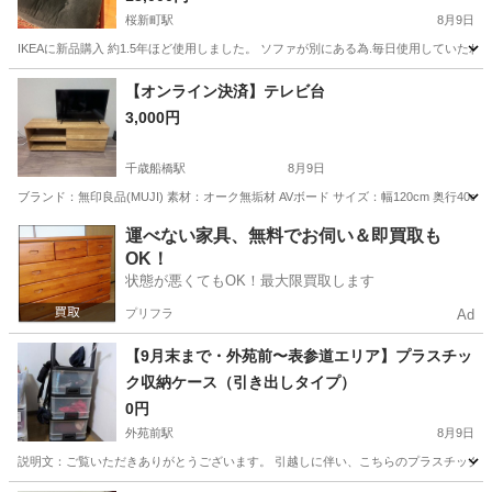
桜新町駅
8月9日
IKEAに新品購入 約1.5年ほど使用しました。 ソファが別にある為.毎日使用してい
東京
世田谷区
桜新町駅
ソファ
【オンライン決済】テレビ台
3,000円
千歳船橋駅
8月9日
ブランド：無印良品(MUJI) 素材：オーク無垢材 AVボード サイズ：幅120cm 奥行40
東京
世田谷区
千歳船橋駅
収納家具
コード
運べない家具、無料でお伺い＆即買取も
OK！
状態が悪くてもOK！最大限買取します
プリフラ
Ad
【9月末まで・外苑前〜表参道エリア】プラスチッ
ク収納ケース（引き出しタイプ）
0円
外苑前駅
8月9日
​説明文： ​ご覧いただきありがとうございます。 引越しに伴い、こちらのプラスチック製