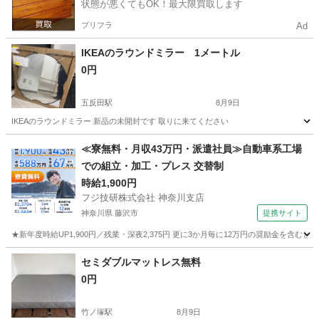
状態が悪くてもOK！最大限買取します
プリフラ
Ad
IKEAのラウンドミラー 1メートル
0円
五反田駅
8月9日
IKEAのラウンドミラー 新品の未開封です 取りに来てください
東京
品川区
五反田駅
ミラー/鏡
ミラー
≪寮無料・月収43万円・派遣社員≫自動車系工場
での組立・加工・プレス 交替制
時給1,900円
フジ技研株式会社 神奈川支店
神奈川県 藤沢市
提携サイト
★新年度時給UP1,900円／残業・深夜2,375円 更に3か月毎に12万円の奨励金を含む
神奈川
藤沢市
その他
セミダブルマットレス無料
0円
竹ノ塚駅
8月9日