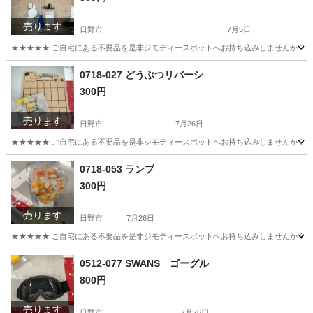
売ります
日野市
7月5日
★★★★★ ご自宅にある不要品を是非ジモティースポットへお持ち込みしませんか？ 家電や家具
東京
日野市
生活家電
現地
0718-027 どうぶつリバーシ
300円
売ります
日野市
7月26日
★★★★★ ご自宅にある不要品を是非ジモティースポットへお持ち込みしませんか？ 家電や家具
東京
日野市
ボードゲーム
現地
0718-053 ランプ
300円
売ります
日野市
7月26日
★★★★★ ご自宅にある不要品を是非ジモティースポットへお持ち込みしませんか？ 家電や家具
東京
日野市
照明器具
現地
0512-077 SWANS ゴーグル
800円
売ります
日野市
7月26日