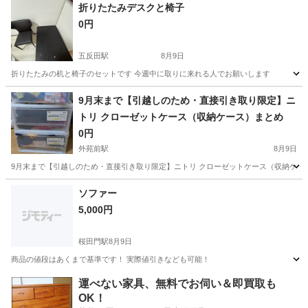
東京
渋谷区
外苑前駅
収納家具
折りたたみデスクと椅子
0円
五反田駅
8月9日
折りたたみの机と椅子のセットです 今週中に取りに来れる人でお願いします
東京
品川区
五反田駅
家具
9月末まで【引越しのため・直接引き取り限定】ニ
トリ クローゼットケース（収納ケース）まとめ ​
0円
外苑前駅
8月9日
​9月末まで【引越しのため・直接引き取り限定】ニトリ クローゼットケース（収納ケー
東京
渋谷区
外苑前駅
収納家具
ケース
ソファー
5,000円
桜田門駅
8月9日
商品の値段はあくまで基準です！ 実際値引きなども可能！
東京
千代田区
桜田門駅
ベッド
ソファー
運べない家具、無料でお伺い＆即買取も
OK！