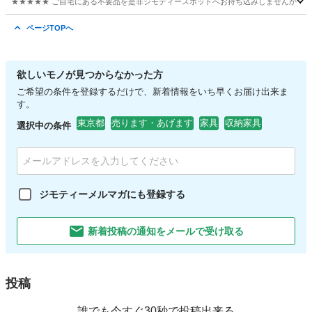
★★★★★ ご自宅にある不要品を是非ジモティースポットへお持ち込みしませんか？ 家電や家具
東京
日野市
映像プレーヤー、レコーダー
現地
ページTOPへ
欲しいモノが見つからなかった方
ご希望の条件を登録するだけで、新着情報をいち早くお届け出来ま
す。
東京都
売ります・あげます
家具
収納家具
選択中の条件
ジモティーメルマガにも登録する
新着投稿の通知をメールで受け取る
投稿
誰でも今すぐ30秒で投稿出来る