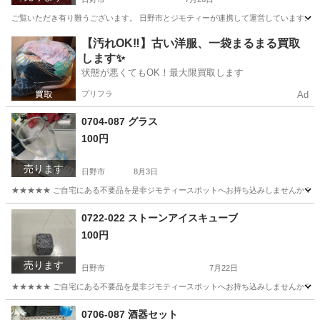
ご覧いただき有り難うございます。 日野市とジモティーが連携して運営しています。 粗
東京
日野市
スポーツ
【汚れOK‼️】古い洋服、一袋まるまる買取
します✨
状態が悪くてもOK！最大限買取します
プリフラ
Ad
0704-087 グラス
100円
売ります
日野市
8月3日
★★★★★ ご自宅にある不要品を是非ジモティースポットへお持ち込みしませんか？ 家電や家具
東京
日野市
食器
現地
0722-022 ストーンアイスキューブ
100円
売ります
日野市
7月22日
★★★★★ ご自宅にある不要品を是非ジモティースポットへお持ち込みしませんか？ 家電や家具
東京
日野市
食器
現地
0706-087 酒器セット