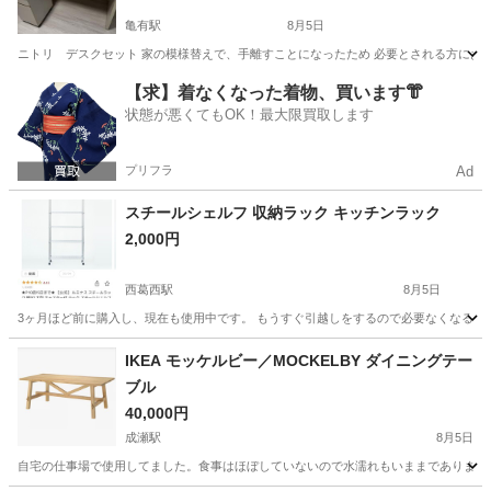
亀有駅
8月5日
ニトリ デスクセット 家の模様替えで、手離すことになったため 必要とされる方にお譲りしま
東京
葛飾区
亀有駅
オフィス用家具
【求】着なくなった着物、買います👘
状態が悪くてもOK！最大限買取します
プリフラ
Ad
スチールシェルフ 収納ラック キッチンラック
2,000円
西葛西駅
8月5日
3ヶ月ほど前に購入し、現在も使用中です。 もうすぐ引越しをするので必要なくなるた
東京
江戸川区
西葛西駅
収納家具
IKEA モッケルビー／MOCKELBY ダイニングテー
ブル
40,000円
成瀬駅
8月5日
自宅の仕事場で使用してました。食事はほぼしていないので水濡れもいままでありません