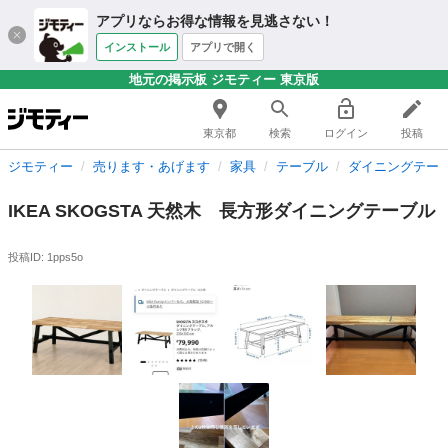
アプリならお得な情報を見逃さない！
インストール
アプリで開く
地元の掲示板 ジモティー 東京版
東京都
検索
ログイン
投稿
ジモティー
売ります・あげます
家具
テーブル
ダイニングテー
IKEA SKOGSTA 天然木 長方形ダイニングテーブル
投稿ID: 1pps5o