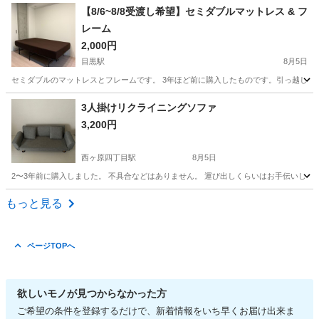
東京
町田市
成瀬駅
テーブル
【8/6~8/8受渡し希望】セミダブルマットレス & フ
レーム
2,000円
目黒駅
8月5日
セミダブルのマットレスとフレームです。 3年ほど前に購入したものです。引っ越しに伴い出
東京
品川区
目黒駅
ベッド
3人掛けリクライニングソファ
3,200円
西ヶ原四丁目駅
8月5日
2〜3年前に購入しました。 不具合などはありません。 運び出しくらいはお手伝いします。 クッション2つ付
東京
北区
西ヶ原四丁目駅
ソファ
もっと見る
ページTOPへ
欲しいモノが見つからなかった方
ご希望の条件を登録するだけで、新着情報をいち早くお届け出来ま