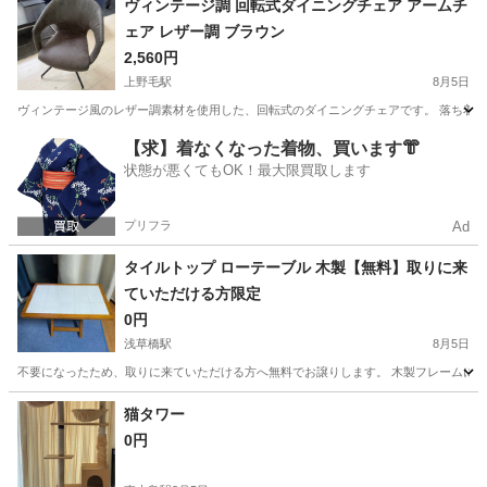
ヴィンテージ調 回転式ダイニングチェア アームチ
ェア レザー調 ブラウン
2,560円
上野毛駅
8月5日
ヴィンテージ風のレザー調素材を使用した、回転式のダイニングチェアです。 落ち着い
東京
世田谷区
上野毛駅
椅子
【求】着なくなった着物、買います👘
状態が悪くてもOK！最大限買取します
プリフラ
Ad
タイルトップ ローテーブル 木製【無料】取りに来
ていただける方限定
0円
浅草橋駅
8月5日
不要になったため、取りに来ていただける方へ無料でお譲りします。 木製フレームに白い
東京
台東区
浅草橋駅
テーブル
猫タワー
0円