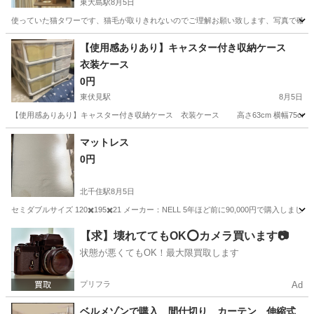
東大島駅
8月5日
使っていた猫タワーです、猫毛が取りきれないのでご理解お願い致します、写真で確認
東京
江東区
東大島駅
その他
【使用感ありあり】キャスター付き収納ケース
衣装ケース
0円
東伏見駅
8月5日
【使用感ありあり】キャスター付き収納ケース 衣装ケース 高さ63cm 横幅75cm 奥
東京
武蔵野市
東伏見駅
収納家具
マットレス
0円
北千住駅
8月5日
セミダブルサイズ 120✖️195✖️21 メーカー：NELL 5年ほど前に90,000円で購
東京
足立区
北千住駅
寝具
【求】壊れててもOK⭕️カメラ買います📷
状態が悪くてもOK！最大限買取します
プリフラ
Ad
ベルメゾンで購入 間仕切り カーテン 伸縮式