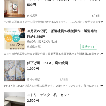
500円
東松原駅
8月5日
一枚目の写真はイメージ図で実物の物ではありません。 こんな感じで使用できます。 しっか
東京
世田谷区
東松原駅
その他
≪月収22万円・派遣社員≫機械操作・製造補助
時給1,250円
株式会社BREXA Next
茨城県 静駅
提携サイト
コネクタ製造工場の検査や測定作業！日勤専属＆土日祝休み＆年間休日128日★クリーン
茨城
常陸大宮市
静駅
その他
値下げ可！IKEA、鹿の絵画
1,000円
箱根ケ崎駅
8月5日
6年ほど前にIKEAで購入した鹿の絵画です。 2個セットになります。 取りに来ていただけ
東京
武蔵村山市
箱根ケ崎駅
インテリア雑貨/小物
IKEA
ニトリ デスク 机 セット
2,500円